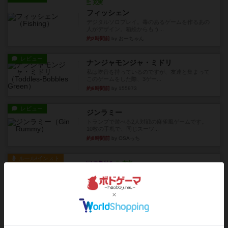
充実
フィッシェン
デジタルソロプレイ。毒のあるゲームを作るあの
人がデザイン。箱絵からもう...
約2時間前
by おーちゃん
レビュー
ナンジャモンジャ・ミドリ
私は吃音を持っているのですが、友達と集まって
このゲームをした際、3ゲー...
約6時間前
by 155973
レビュー
ジンラミー
トランプで遊べる2人対戦の麻雀風ゲームです。
10枚の手札で、同じスーツ...
約8時間前
by OSAっち
ルール/インスト
画像付き
充実
フリップ７：復讐心とともに
概要Flip 7が復活しました――復讐を伴って!オリ
ジナルゲームの楽し...
約8時間前
by jurong
レビュー
アズール：シントラのステンドグラス