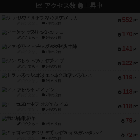
アクセス数 急上昇中
リワイルド：サウスアメリカ
552
PT
紹介文なし
2件の投稿
マーケットフレッシュ
170
PT
紹介文あり
1件の投稿
ファイアー・ブルズ / 火牛陣
141
PT
紹介文なし
1件の投稿
ワン・トゥ・ファイブ
122
PT
紹介文あり
1件の投稿
トランスオリエント・エクスプレス
119
PT
紹介文なし
1件の投稿
フラットアイアン
118
PT
紹介文なし
2件の投稿
エコーズ・オブ・タイム
118
PT
紹介文なし
8件の投稿
南北戦争
79
PT
紹介文あり
1件の投稿
キャプテン・フリップ：イスラ・ボンバ
72
PT
紹介文なし
2件の投稿