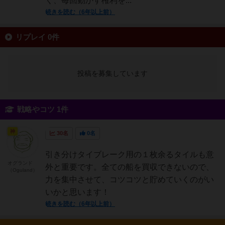
く、毎回動かす権利を...
続きを読む（6年以上前）
リプレイ 0件
投稿を募集しています
戦略やコツ 1件
神
30名
0名
引き分けタイブレーク用の１枚余るタイルも意
オグランド
外と重要です。全ての船を買収できないので、
（Oguland）
力を集中させて、コツコツと貯めていくのがい
いかと思います！
続きを読む（6年以上前）