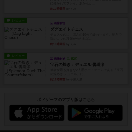
に分かれてプレイ。あかんか...
約10時間前
by くみ
レビュー
画像付き
ダグエイトチェス
チェスなのに、ほんの10分で終わります。動きで
敵のコマの種類が分かれば...
約10時間前
by くみ
レビュー
画像付き
充実
宝石の煌き：デュエル 偽造者
筆者が最も好きな2人用ボードゲームである『宝石
の煌めき デュエル』に、...
約11時間前
by 手動人形
ボドゲーマのアプリ版はこちら