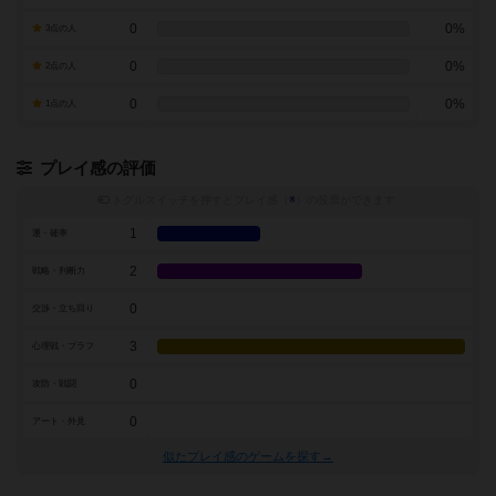
0
0%
3点の人
0
0%
2点の人
0
0%
1点の人
プレイ感の評価
トグルスイッチを押すとプレイ感（
※
）の投票ができます
1
運・確率
2
戦略・判断力
0
交渉・立ち回り
3
心理戦・ブラフ
0
攻防・戦闘
0
アート・外見
似たプレイ感のゲームを探す→