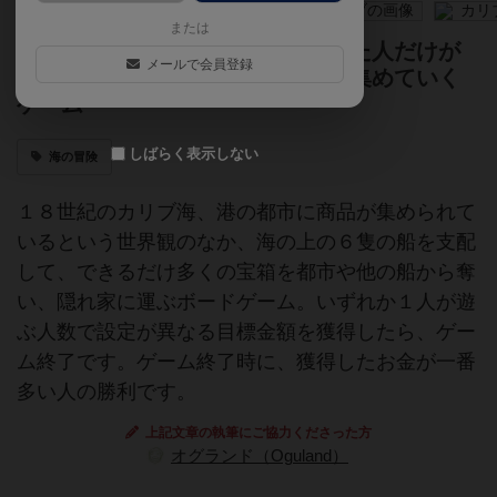
または
６隻ある船の操舵権を毎回買収した人だけが
メールで会員登録
獲得し船を動かしながら、お金を集めていく
ゲーム
しばらく表示しない
海の冒険
１８世紀のカリブ海、港の都市に商品が集められて
いるという世界観のなか、海の上の６隻の船を支配
して、できるだけ多くの宝箱を都市や他の船から奪
い、隠れ家に運ぶボードゲーム。いずれか１人が遊
ぶ人数で設定が異なる目標金額を獲得したら、ゲー
ム終了です。ゲーム終了時に、獲得したお金が一番
多い人の勝利です。
上記文章の執筆にご協力くださった方
オグランド（Oguland）