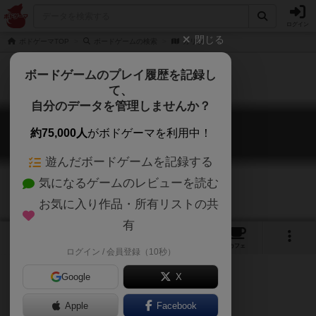
ログイン
閉じる
ボドゲーマTOP
ボードゲームの検索
カリブ
ボードゲームのプレイ履歴を記録し
て、
自分のデータを管理しませんか？
カリブ
約75,000人
がボドゲーマを利用中！
Caribbean / Karibik
遊んだボードゲームを記録する
気になるゲームのレビューを読む
お気に入り作品・所有リストの共
有
7
1
7
トップ
画像
動画
レビュー
カフェ
ログイン / 会員登録（10秒）
Google
X
Apple
Facebook