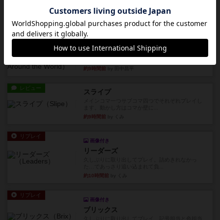
大好きなアズールシリーズ。ステンドグラスを作
っていきます✨1部より自由...
約9時間前
by しんたろ
レビュー
エクスペディション：世界を巡る冒険
クラマー氏の不朽の名作。新しいボードゲームほ
どおもしろいはず？いいえ。...
約9時間前
by 田中昌平
レビュー
スライプ
メインコマ一つサブコマ四つでそれぞれプレイし
ます。動かし方はコマか壁に...
約9時間前
by くみ
リプレイ
画像付き
リーダーズ
久しぶりに取り出してプレイ。詰めきれなかっ
た…であっさり追い込まれて負...
約10時間前
by くみ
リプレイ
画像付き
ブリックス
久しぶりに取り出してプレイ。記号担当と色担当