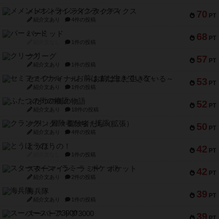
メメントオンラインタクティクス
70
PT
紹介文あり
4件の投稿
パーミッド
68
PT
紹介文なし
1件の投稿
クリーグ
57
PT
紹介文あり
1件の投稿
セミファイナル ～お前はまだ生きている～
53
PT
紹介文あり
1件の投稿
ふたつの街の物語
52
PT
紹介文あり
18件の投稿
クランク! ：冒険者たち（拡張）
50
PT
紹介文あり
4件の投稿
とうほうの！
42
PT
紹介文なし
1件の投稿
スターマイン・ラミー ポケット
42
PT
紹介文あり
2件の投稿
海兵隊
39
PT
紹介文あり
1件の投稿
スーパーストア3000
39
PT