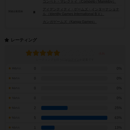
コンペト・マレクトイ（Competo / Marektoy）
アイデンティティ・ゲームズ・インターナショナ
関連企業/団体
ル（Identity Games International B.V.）
カンガゲームズ（Kanga Games）
レーティング
レーティングを行うには
ログイン
が必要です
0
0%
10点の人
0
0%
9点の人
0
0%
8点の人
0
0%
7点の人
2
25%
6点の人
5
63%
5点の人
1
13%
4点の人