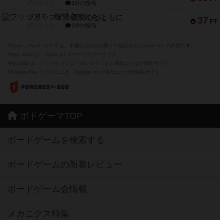
紹介文なし
1件の投稿
フリップ７：復讐心とともに
37
PT
紹介文なし
2件の投稿
※Apple、Apple のロゴ は、米国および他の国々で登録されたApple Inc.の商標です。
※App Store は、Apple Inc.のサービスマークです。
※Android は、グーグル インコーポレイテッドの商標または登録商標です。
※Google Play とそのロゴは、Google Inc.の商標または登録商標です。
ボドゲーマTOP
ボードゲームを検索する
ボードゲームの新着レビュー
ボードゲーム会情報
メカニクス特集