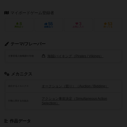
マイボードゲーム登録者
8
55
3
53
興味あり
経験あり
お気に入り
持ってる
テーマ/フレーバー
海賊/バイキング（Pirates / Vikings）
主要登場人物/職業や生物
メカニクス
オークション（競り）（Auction / Bidding）
頻出するメカニクス
アクション事前決定（Simultaneous Action
行動に関する仕組み
Selection）
作品データ