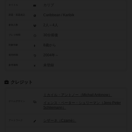
カリブ
タイトル
Caribbean / Karibik
原題・英題表記
2人～4人
参加人数
30分前後
プレイ時間
8歳から
対象年齢
2004年～
発売時期
未登録
参考価格
クレジット
ミカイル・アントノー（Michail Antonow）
ゲームデザイン
イェンス・ペーター・シュリーマン（Jens-Peter
Schliemann）
シザーネ（Czarnè）
アートワーク