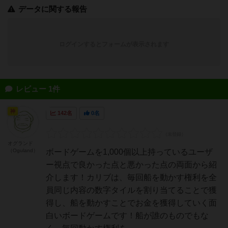
データに関する報告
ログインするとフォームが表示されます
レビュー 1件
神
142名
0名
オグランド
（Oguland）
ボードゲームを1,000個以上持っているユーザ
ー視点で良かった点と悪かった点の両面から紹
介します！カリブは、毎回船を動かす権利を全
員同じ内容の数字タイルを割り当てることで獲
得し、船を動かすことでお金を獲得していく面
白いボードゲームです！船が誰のものでもな