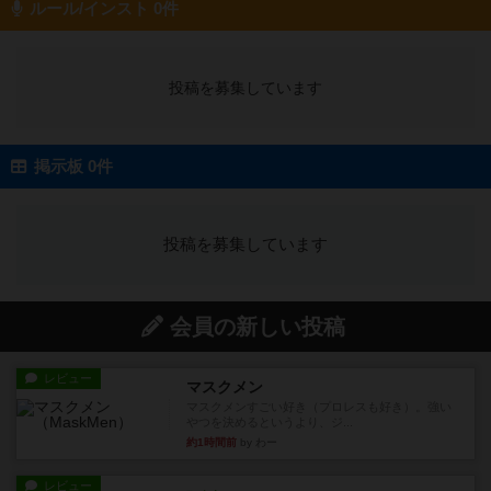
ルール/インスト 0件
投稿を募集しています
掲示板 0件
投稿を募集しています
会員の新しい投稿
レビュー
マスクメン
マスクメンすごい好き（プロレスも好き）。強い
やつを決めるというより、ジ...
約1時間前
by わー
レビュー