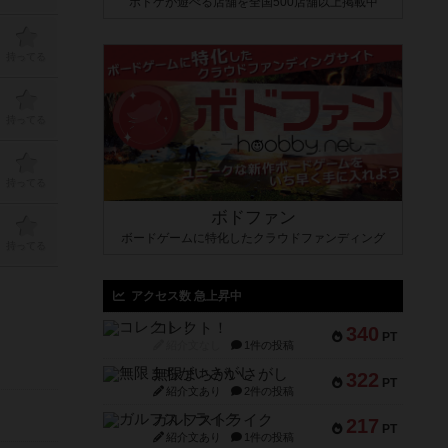
ボドゲが遊べる店舗を全国500店舗以上掲載中
持ってる
持ってる
持ってる
ボドファン
ボードゲームに特化したクラウドファンディング
持ってる
アクセス数 急上昇中
コレクト！
340
PT
紹介文なし
1件の投稿
無限まちがいさがし
322
PT
紹介文あり
2件の投稿
ガルフストライク
217
PT
紹介文あり
1件の投稿