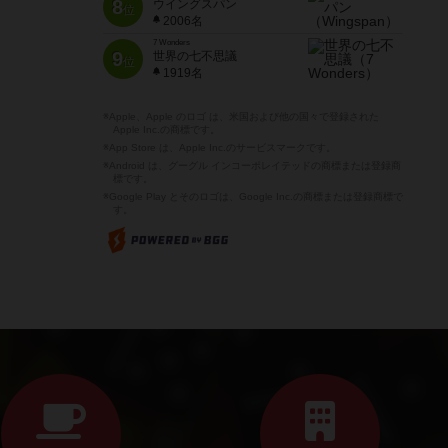
8
ウイングスパン
位
2006名
7 Wonders
9
世界の七不思議
位
1919名
※Apple、Apple のロゴ は、米国および他の国々で登録された
Apple Inc.の商標です。
※App Store は、Apple Inc.のサービスマークです。
※Android は、グーグル インコーポレイテッドの商標または登録商
標です。
※Google Play とそのロゴは、Google Inc.の商標または登録商標で
す。