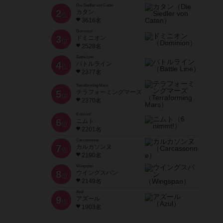
Die Siedler von Catan
2
カタン
位
3616名
Dominion
3
ドミニオン
位
2528名
Battle Line
4
バトルライン
位
2377名
Terraforming Mars
5
テラフォーミングマーズ
位
2370名
6 nimmt!
6
ニムト
位
2201名
Carcassonne
7
カルカソンヌ
位
2190名
Wingspan
8
ウイングスパン
位
2149名
Azul
9
アズール
位
1903名