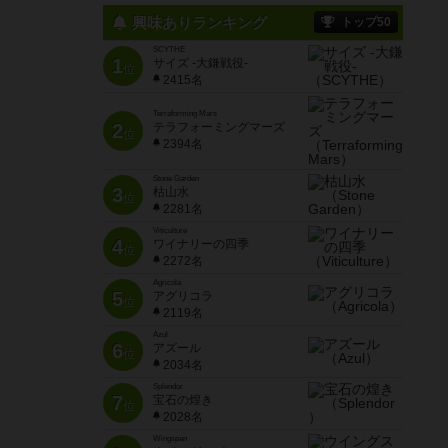
興味ありランキング
トップ50
SCYTHE
1
サイズ -大鎌戦役-
位
2415名
Terraforming Mars
2
テラフォーミングマーズ
位
2394名
Stone Garden
3
枯山水
位
2281名
Viticulture
4
ワイナリーの四季
位
2272名
Agricola
5
アグリコラ
位
2119名
Azul
6
アズール
位
2034名
Splendor
7
宝石の煌き
位
2028名
Wingspan