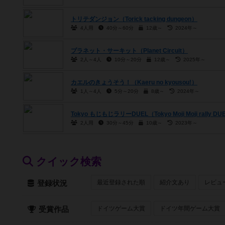
トリテダンジョン（Torick tacking dungeon）
4人用
40分～60分
12歳～
2024年～
プラネット・サーキット（Planet Circuit）
2人～4人
10分～20分
12歳～
2025年～
カエルのきょうそう！（Kaeru no kyousou!）
1人～4人
5分～20分
8歳～
2024年～
Tokyo もじもじラリーDUEL（Tokyo Moji Moji rally DU
2人用
30分～45分
10歳～
2023年～
クイック検索
最近登録された順
紹介文あり
レビュ
登録状況
ドイツゲーム大賞
ドイツ年間ゲーム大賞
受賞作品