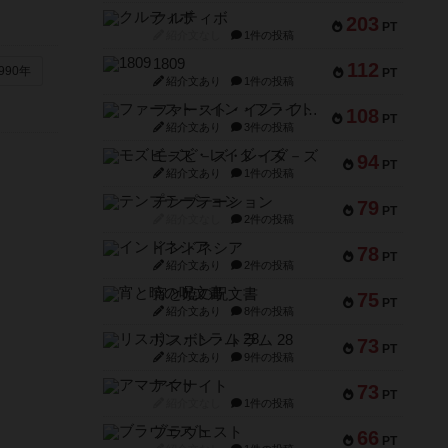
クルティボ
203
PT
紹介文なし
1件の投稿
1809
112
990年
PT
紹介文あり
1件の投稿
ファースト・イン・フライト
108
PT
紹介文あり
3件の投稿
モズビ－ズ・レイダ－ズ
94
PT
紹介文あり
1件の投稿
テンプテーション
79
PT
紹介文なし
2件の投稿
インドネシア
78
PT
紹介文あり
2件の投稿
宵と暁の呪文書
75
PT
紹介文あり
8件の投稿
リスボン・トラム 28
73
PT
紹介文あり
9件の投稿
アマナイト
73
PT
紹介文なし
1件の投稿
ブラヴェスト
66
PT