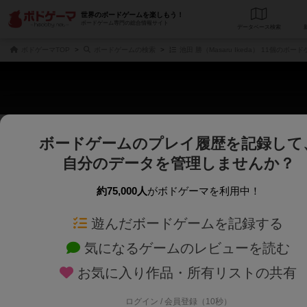
世界のボードゲームを楽しもう！
ボードゲーム専門の総合情報サイト
データベース
検
ボドゲーマTOP
ボードゲームの検索
池田 勝（Masaru Ikeda） 11個のボー
ボードゲームのプレイ履歴を記録して
じっくり表示
さくさく表示
自分のデータを管理しませんか？
商品名、商品説明文、デザイナー名、テーマ名、メカニクス名を対象にフリー
ゲームデザイナー名を指定して
フリーワード
ゲームデザイナー
約75,000人
がボドゲーマを利用中！
遊んだボードゲームを記録する
対象年齢を指定します。
世界観や登場人
対象年齢
テーマ/フレー
気になるゲームのレビューを読む
お気に入り作品・所有リストの共有
ログイン / 会員登録（10秒）