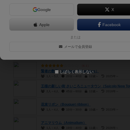
Google
X
6.0
ハタイロ / 旗彩（Hatairo）
1人～4人
15分～60分
10歳～
2018年～
Apple
Facebook
6.2
Tokyoボブキャブラリー（Tokyo Bobcabulary）
または
1人～100人
20分～60分
8歳～
2021年～
メールで会員登録
6.1
トリテリア（TRITAREA）
1人～4人
45分～60分
10歳～
2022年～
6.1
賢者の数字（Wisdom of Numbers）
しばらく表示しない
1人～5人
20分～40分
12歳～
2025年～
王様の新しい街 さいころニュータウン（Saicolo New To
2人～4人
45分～60分
12歳～
2018年～
花束リボン（Bouquet ribbon）
1人～4人
10分～30分
10歳～
2023年～
アニマリウム（Animalium）
1人～4人
19分～40分
11歳～
2026年～