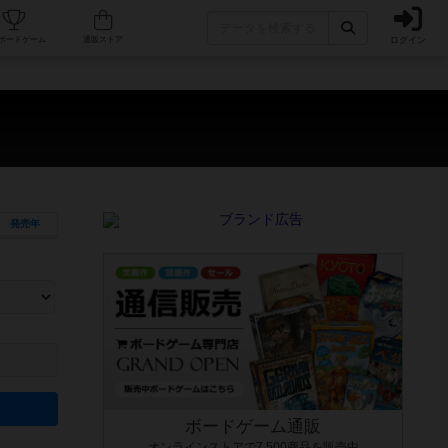
ログイン
カフェ/店舗
人気ボードゲーム
通販ストア
発売年
ます。マニュアルを読む時間や参加者へのルール説明時間は含まれていないため、初めて遊
できるよう、中世ファンタジー・クッキング・海賊同士の対決など、ゲームコンセプトを絞
にボードゲームに慣れている方向けの絞込機能です。例えば「ダイスロール」はランダム値
ボードゲーム通販
オンラインストアで7,500商品を販売中