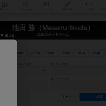
索
新着レビュー
ボードゲーム会
コミュニティ
掲示板一覧
ドゲーム
池田 勝（Masaru Ikeda）
11個のボードゲーム
閉じる
、
更新順
レート順
登録順
人気順
注目順
投稿数
ワード検索ができます。
検索できます。
プレイ対象人数に含まれるボードゲームを指定します。
目安となる所要時間を指定することができ
遊べる人数
プレイ時間
物などモチーフ・ストーリーを指定することができます。直感的にゲームシステムを理解
ゲーム性を構成するコアシステムです。主
バー
メカニクス
リセット