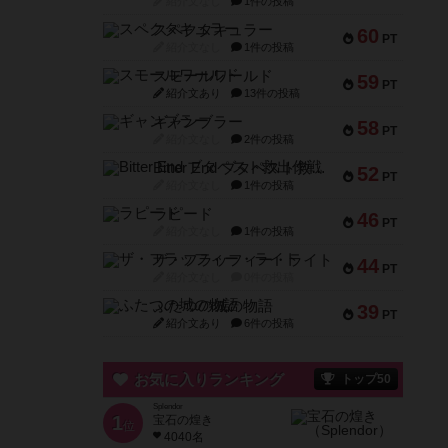
紹介文なし
1件の投稿
スペクタキュラー
60
PT
紹介文なし
1件の投稿
スモールワールド
59
PT
紹介文あり
13件の投稿
ギャンブラー
58
PT
紹介文なし
2件の投稿
Bitter End ブタペスト救出作戦
52
PT
紹介文なし
1件の投稿
ラピード
46
PT
紹介文なし
1件の投稿
ザ・フラッフィー・ライト
44
PT
紹介文なし
0件の投稿
ふたつの城の物語
39
PT
紹介文あり
6件の投稿
お気に入りランキング
トップ50
Splendor
1
宝石の煌き
位
4040名