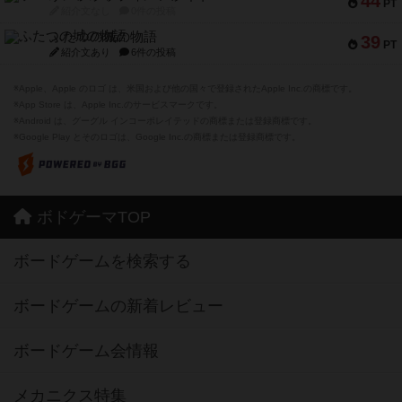
44
PT
紹介文なし
0件の投稿
ふたつの城の物語
39
PT
紹介文あり
6件の投稿
※Apple、Apple のロゴ は、米国および他の国々で登録されたApple Inc.の商標です。
※App Store は、Apple Inc.のサービスマークです。
※Android は、グーグル インコーポレイテッドの商標または登録商標です。
※Google Play とそのロゴは、Google Inc.の商標または登録商標です。
ボドゲーマTOP
ボードゲームを検索する
ボードゲームの新着レビュー
ボードゲーム会情報
メカニクス特集