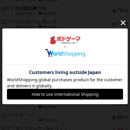
紹介文あり
2件の投稿
宵と暁の呪文書
75
PT
紹介文あり
8件の投稿
リスボン・トラム 28
73
PT
紹介文あり
9件の投稿
アマナイト
73
PT
紹介文なし
1件の投稿
ブラヴェスト
66
PT
紹介文なし
1件の投稿
スペクタキュラー
60
PT
紹介文なし
1件の投稿
スモールワールド
59
PT
紹介文あり
13件の投稿
ギャンブラー
58
PT
紹介文なし
2件の投稿
Bitter End ブタペスト救出作戦
52
PT
紹介文なし
1件の投稿
ラピード
46
PT
紹介文なし
1件の投稿
ザ・フラッフィー・ライト