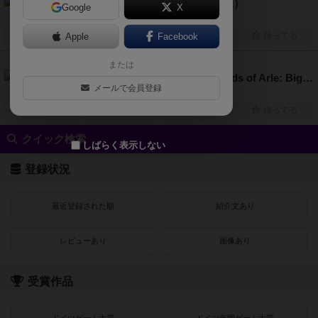
ブラックフォレスト（Black Forest）
Google
X
1人～4人
60分～120分
14歳～
2024年～
興味あり
Apple
経験あり
Facebook
お気に入り
持ってる
または
6.6
アルルの丘：ビッグボックス（Fields of Arle: Big Box）
メールで会員登録
1人～3人
60分～120分
13歳～
2019年～
興味あり
経験あり
お気に入り
持ってる
クイック検索
しばらく表示しない
登録状況
最近登録された順
紹介文あり
レビューあり
画像あり
受賞作品