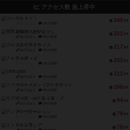
アクセス数 急上昇中
コレクト！
340
PT
紹介文なし
1件の投稿
無限まちがいさがし
322
PT
紹介文あり
2件の投稿
ガルフストライク
217
PT
紹介文あり
1件の投稿
クルティボ
203
PT
紹介文なし
1件の投稿
1809
112
PT
紹介文あり
1件の投稿
ファースト・イン・フライト
108
PT
紹介文あり
3件の投稿
モズビ－ズ・レイダ－ズ
94
PT
紹介文あり
1件の投稿
テンプテーション
79
PT
紹介文なし
2件の投稿
インドネシア
78
PT