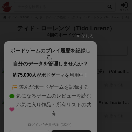
ログイン
ボドゲーマTOP
ボードゲームの検索
ティド・ローレンツ（Tido Lorenz） 4
ティド・ローレンツ（Tido Lorenz）
4個のボードゲーム
閉じる
ボードゲームのプレイ履歴を記録し
検索メニュー
て、
自分のデータを管理しませんか？
7.1
ワイナリーの四季：ラインガウ（拡張）（Viticulture: Visit from the Rhine Valley）
約75,000人
がボドゲーマを利用中！
1人～6人
60分～90分
12歳～
2018年～
興味あり
経験あり
お気に入り
持ってる
遊んだボードゲームを記録する
気になるゲームのレビューを読む
6.5
アルルの丘：紅茶と貿易（Fields of Arle: Tea & Trade）
お気に入り作品・所有リストの共
1人～3人
60分～150分
12歳～
2017年～
有
興味あり
経験あり
お気に入り
持ってる
ログイン / 会員登録（10秒）
6.7