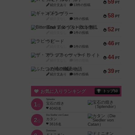
59
PT
紹介文あり
13件の投稿
ギャンブラー
58
PT
紹介文なし
2件の投稿
Bitter End ブタペスト救出作戦
52
PT
紹介文なし
1件の投稿
ラピード
46
PT
紹介文なし
1件の投稿
ザ・フラッフィー・ライト
44
PT
紹介文なし
0件の投稿
ふたつの城の物語
39
PT
紹介文あり
6件の投稿
お気に入りランキング
トップ50
Splendor
1
宝石の煌き
位
4040名
Die Siedler von Catan
2
カタン
位
3616名
Dominion
ドミニオン