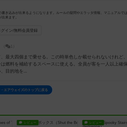
の書き込みが出来るようになります。ルールの疑問やエラッタ情報、マニュアルで
が出来ます。
ログイン/無料会員登録
）
（
1）
て、最大四個まで乗せる。この時単色しか載せられないけれど
分は燃料を補給するスペースに使える。全員が客を一人以上確
目的地を...
ン・エアウェイズのトップに戻る
レビュー
レビュー