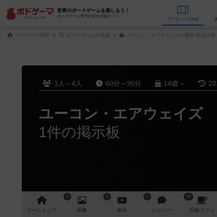
世界のボードゲームを楽しもう！
ボードゲーム専門の総合情報サイト
データベース
検
ボドゲーマTOP
ボードゲームの検索
ユーコン・エアウェイズの通販/商品詳細
1人～4人
60分～90分
14歳～
2
ユーコン・エアウェイズ
1件の掲示板
5
2
7
36
ゲーム
トップ
画像
動画
レビュー
店舗/
カフェ