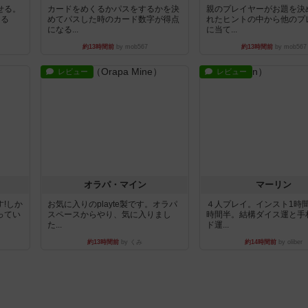
せる。
カードをめくるかパスをするかを決
親のプレイヤーがお題を決
きる
めてパスした時のカード数字が得点
れたヒントの中から他のプ
になる...
に当て...
約13時間前
by mob567
約13時間前
by mob567
レビュー
レビュー
オラパ・マイン
マーリン
!しか
お気に入りのplayte製です。オラパ
４人プレイ。インスト1時
ってい
スペースからやり、気に入りまし
時間半。結構ダイス運と手
た...
ド運...
約13時間前
by くみ
約14時間前
by oliber