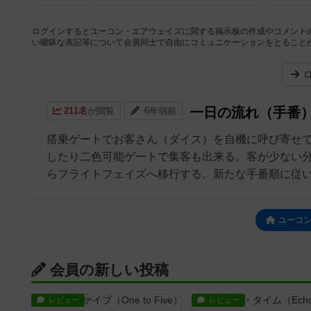
ログインするとユーコン・エアウェイズに関する掲示板の作成やコメント
い曖昧な表記等について会員同士で自由にコミュニケーションをとること
一日の流れ（手番
211名
が閲覧
6年弱前
搭乗ゲートでお客さん（ダイス）を自機に呼び寄せ
したり二色可能ゲートで集客も出来る。客が少ない
らフライトフェイズへ移行する。新たな手番順に従い、
ユーコ
会員の新しい投稿
レビュー
レビュー