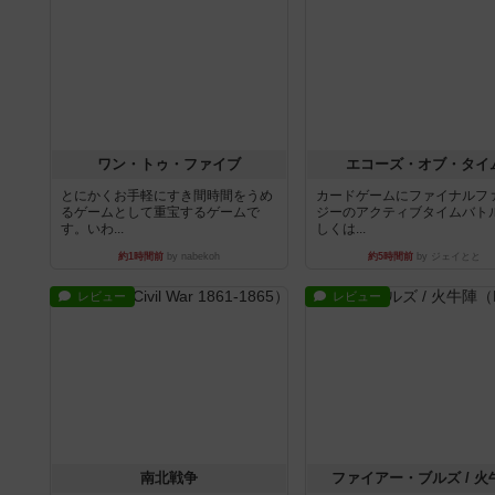
ワン・トゥ・ファイブ
エコーズ・オブ・タイ
とにかくお手軽にすき間時間をうめ
カードゲームにファイナルフ
るゲームとして重宝するゲームで
ジーのアクティブタイムバト
す。いわ...
しくは...
約1時間前
by nabekoh
約5時間前
by ジェイとと
レビュー
レビュー
南北戦争
ファイアー・ブルズ / 火