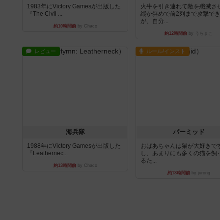
1983年にVictory Gamesが出版した
火牛を引き連れて敵を殲滅さ
『The Civil ...
縦か斜めで前2列まで攻撃で
が、自分...
約10時間前
by Chaco
約12時間前
by うらまこ
レビュー
ルール/インスト
海兵隊
パーミッド
1988年にVictory Gamesが出版した
おばあちゃんは猫が大好きです
『Leathernec...
し、あまりにも多くの猫を飼
るた...
約13時間前
by Chaco
約13時間前
by jurong