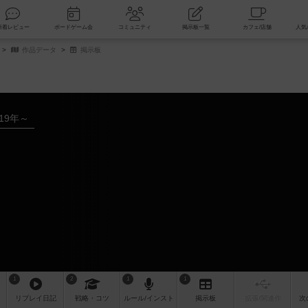
索
新着レビュー
ボードゲーム会
コミュニティ
掲示板一覧
作品データ
掲示板
019年～
1
2
1
1
リプレイ
日記
戦略
・コツ
ルール
/インスト
掲示板
拡張/関連
作
次