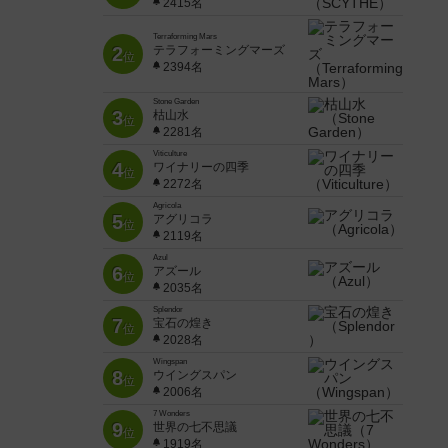
2415名
Terraforming Mars
2
テラフォーミングマーズ
位
2394名
Stone Garden
3
枯山水
位
2281名
Viticulture
4
ワイナリーの四季
位
2272名
Agricola
5
アグリコラ
位
2119名
Azul
6
アズール
位
2035名
Splendor
7
宝石の煌き
位
2028名
Wingspan
8
ウイングスパン
位
2006名
7 Wonders
9
世界の七不思議
位
1919名