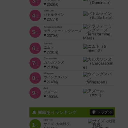
3
位
2528名
Battle Line
4
バトルライン
位
2377名
Terraforming Mars
5
テラフォーミングマーズ
位
2370名
6 nimmt!
6
ニムト
位
2201名
Carcassonne
7
カルカソンヌ
位
2190名
Wingspan
8
ウイングスパン
位
2149名
Azul
9
アズール
位
1903名
興味ありランキング
トップ50
SCYTHE
1
サイズ -大鎌戦役-
位