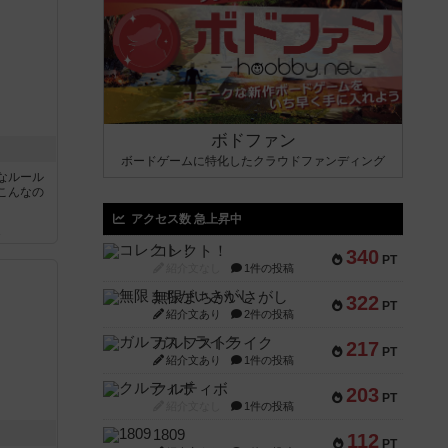
ボドファン
ボードゲームに特化したクラウドファンディング
なルール
こんなの
アクセス数 急上昇中
ん
コレクト！
340
PT
紹介文なし
1件の投稿
無限まちがいさがし
322
PT
紹介文あり
2件の投稿
ガルフストライク
217
PT
紹介文あり
1件の投稿
クルティボ
203
PT
紹介文なし
1件の投稿
1809
112
PT