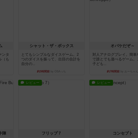
ム
シャット・ザ・ボックス
オバケだぞ～
ァンタ
とてもシンプルなダイスゲーム。2
対人アナログプレイ。簡単
ル（も
つのダイスを振って、出目の合計を
で誰とでも遊べるゲーム。
自分の...
子ども...
約5時間前
by OSAっち
約7時間前
by おーちゃ
レビュー
レビュー
牛陣
フリップ７
コンセプト