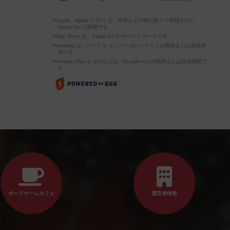
※Apple、Apple のロゴ は、米国および他の国々で登録された
Apple Inc.の商標です。
※App Store は、Apple Inc.のサービスマークです。
※Android は、グーグル インコーポレイテッドの商標または登録商
標です。
※Google Play とそのロゴは、Google Inc.の商標または登録商標で
す。
ボードゲームカフェ
運営者情報