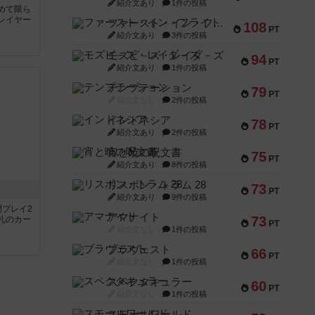
紹介文あり
1件の投稿
めて限ら
レイヤー
ファースト・イン・フライト
108
PT
紹介文あり
3件の投稿
モズビ－ズ・レイダ－ズ
94
PT
紹介文あり
1件の投稿
テンプテーション
79
PT
紹介文なし
2件の投稿
インドネシア
78
PT
紹介文あり
2件の投稿
宵と暁の呪文書
75
PT
紹介文あり
8件の投稿
リスボン・トラム 28
73
PT
紹介文あり
9件の投稿
間プレイ2
アマナイト
73
札のカー
PT
紹介文なし
1件の投稿
ブラヴェスト
66
PT
紹介文なし
1件の投稿
スペクタキュラー
60
PT
紹介文なし
1件の投稿
スモールワールド