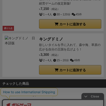
り届けられないという事は発生しないように作られて
経営ゲームの改定新版!
います（仮に適切な目的地となる手札が引けなくて
7,150
（税込）
¥
も，最悪3枚の手札を捨て札にすれば行き先を任意に
1～4人
30～120分
45件
設定できます）し，改良も順番を悩みこそすれ，全て
カートに追加する
良い事しか起こらないので「良い事の中での悩み」で
残り1点
あり，いわば贅沢な悩みです 笑
また，ゲート選びと
ダイス選びの苦しさを緩和するルールとして「1金を
キングドミノ
払って乗客ダイス1個を隣のゲートに移動させる事が
欲しいタイルを手に入れて、森や海、草原の
広がる自分の王国を広げよう！
出来る。この効果に回数制限は無くお金がある限りダ
3,300
（税込）
イス何個でも何ゲートでも移動させられる」というも
¥
2～4人
15～20分
49件
のがあります。
このゲートの効果が欲しいけどゲート
にあるダイスはイマイチなんだよなあ…という時も，
カートに追加する
お金さえ払えば好きなダイスを狙いのゲートに移動さ
せて飛行機に乗せる事が出来る。これは「ストレスな
チェックした商品
くゲームを楽しんで欲しい」という作者の意図が感じ
られる部分です。
もちろん，より効率的なフライト，
より高得点を目指す動きというものを目指す事は出来
ボドゲーマTOP
ますし，1点をめぐる熾烈な争いもしようと思えば出
ボードゲーム通販
ユーコン・エアウェイズ