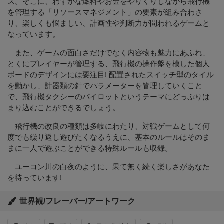
ス。そこに、わずかな燃料やお金をやりくりしながら飛行機
を管理する「リソースマネジメント」の要素が組み合わさ
り、楽しくも悩ましい、計画性や判断力が問われるゲームと
なっています。
また、ゲームの面白さだけでなく内容物も魅力にあふれ、
とくにプレイヤーが管理する、飛行機の操作盤を模した個人
ボードのデザインには要注目! 配置されたスイッチ型のタイル
を動かし、計器類の針でパラメーターを管理していくこと
で、飛行機タクシーのパイロットというテーマにどっぷりは
まり込むことができるでしょう。
飛行機の改良の種類は多岐にわたり、対戦ゲームとして何
度でも繰り返し遊びたくなるうえに、基本のルールはそのま
まに一人で遊ぶことができる特殊ルールも収録。
ユーコン川の白夜のように、果て無く続く楽しさがあなた
を待っています!
世界観/フレーバー/アートワーク