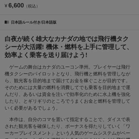
6,600
¥
（税込）
日本語ルール付き/日本語版
白夜が続く雄大なカナダの地では飛行機タク
シーが大活躍! 機体・燃料を上手に管理して、
効率よく乗客を送り届けよう!
ゲームの舞台はカナダのユーコン準州。プレイヤーは飛行
機タクシーのパイロットとなり、飛行機と燃料を管理しなが
ら、観光客を目的地まで届けてお金を稼ぐことが目的です。
そのためには大量の燃料を消費してでも乗客を目的地まで運
んだり、あるいは資金を注いで効率化のために水上機を強化
したり、とギリギリのところでうまくお金と燃料を管理して
いく必要があるでしょう。
本作は、自分のコマを置いて指定することで、ダイスで表
された観光客を確保したり、ボーナスを得たりしていく「ワ
ーカープレイスメント」という人気のゲームシステムがベー