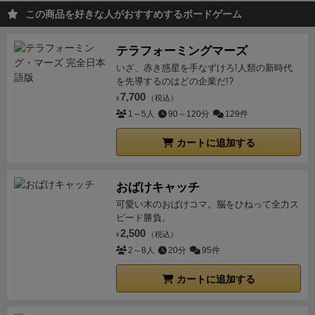
るのか。キューブをゲット出来れば飛行機を改良でき
に，6日間でダイスを送り届けた場所が多ければ多い
この商品を好きな人がおすすめするボードゲーム
るが何を改良すると効率が良いのか・・・など。
そし
ほど最後の勝利点も高くなるので，行った事が無い町
て悩みに悩んだ飛行ルートは他プレイヤーの飛行によ
のカードは安易に付け札には出来ません。が，早く改
テラフォーミングマーズ
りキューブを取られて崩れていくという・・・。
でも
良したいとか燃料が足りない等の理由から★ボーナス
いざ、赤き惑星を手なずけろ!人類の新時代
この間接的なインタラクションも楽しいんですよね
として使いたいタイミングもあり悩ましい。
送り届け
を先導するのはどの企業だ!?
♪
【良いところ】
た町の数が増えるほど加速度的に勝利点が伸びます
以
7,700
（税込）
¥
出来るアクションは簡単なのに、選択肢は多くとても
上から，お客さんを乗せる時は
・飛行機に何人までダ
1～5人
90～120分
129件
悩ましく面白い。
イスを乗せ，何目盛給油するか
・何のゲート効果を狙
色々な飛行ルートの可能性があり、そこにダイスとキ
カートに追加する
ってどのゲートからどのダイスをピックアップするの
ューブの色を組み合わせる一種のパズルのよう。
か
・どの手札を目的地として使い，どういう経路で飛
手番順の取り合い、都市にあるキューブの取り合いな
ぶのか。燃料は足りるのか
・カードは★ボーナスのた
ど優しいインタラクションが楽しい。
おばけキャッチ
めに付け札として使うのか，目的地にするために温存
【良くないところ】
可愛い木のおばけコマ。脳をひねって全力ス
するのか
等を総合的に考え，手札と飛行機と燃料メー
ゲートの特殊アクションや改良スイッチの効果にアイ
ピード勝負。
ターとゲートをあっちチラチラこっちチラチラと見な
コンが多く、最初は説明書を参照する必要がある。
2,500
（税込）
¥
目的地の選択肢がたくさんあり悩ましく、ダウンタイ
がら「このゲートからこの色のお客さんを乗せて…あ
2～8人
20分
95件
ムが長くなりやすい。
あ，いやいや違うやっぱこっち…ああでも…いやい
カートに追加する
【説明書、お薦めな人】
説明書12ページ
。インスト
15
や…」とグルグルと悩みます。これが本作の楽しいと
分
＋プレイ時間：
1時間15分
。少し重めの中量級。私
ころ 笑
また上記したとおり，目的地のキューブと送