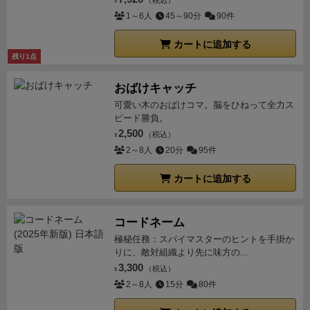
ています。それぞれのゲートでは特殊アクションを行
たり，即機体を改良できるなど，どれも魅力的です。
（税込）
¥
行動を封じることもかなり重要になります。各ターン
1～6人
45～90分
90件
うことが出来るので、そのアクションの種類と乗客ダ
こうしたゲートの各効果により，どのゲートから何色
の最初に搭乗口を選ぶのですが、先手を取れる搭乗口
イスの色を参考にゲートを選択し、１～４個のダイス
のお客さんを乗せるかがまた悩ましくなります。
各搭
カートに追加する
ほどボーナスも低く、後手を引く搭乗口ほどボーナス
を自分の水上機カードの上に置きます。この時のポイ
乗ゲートの固有効果はどれを使うか悩ましい。しかも
残り1点
が良いものとなっており、先手をとることで主導権を
ントは２つ。
小さい番号のゲートから順に処理していくため，乗せ
握れるので、このあたりの駆け引きも重要になりま
目的地に置いてあるキューブの色とダイスの色が同じ
おばけキャッチ
たい色のダイスを他のプレイヤーに先に取られないよ
す。また、同じ都市に2度以上行くメリットもあまり
ならボーナスとして水上機の能力アップが出来る
た
う小さい数字のゲートに行くか，ゲート効果優先で大
可愛い木のおばけコマ。脳をひねって全力ス
め、自分の予定している飛行ルートとダイス色の組み
ないのですが、駆け引き次第では2度以上行くことも
ピード勝負。
きな数字のゲートを選ぶかも悩みどころ
更に，(2)の燃
合わせが非常に大事になってきて悩ましい。
2,500
選択肢としてはあります。
ソロプレイは、私のルール
（税込）
¥
料マネジメントと★ボーナスも選択を悩ましくしてく
また、次の日はゲート番号の小さいプレイヤーからの
2～8人
20分
95件
の見落とし、勘違いがなければですが、たいがい最高
れます。確かに遠いところまでお客さんを送り届けれ
手番となるのですが、ゲート番号が大きいほど特殊ア
ランクになります。
気になるところ。毎ターン州都の
ば運賃（勝利点）をたくさんもらえるのですが，遠く
クションの効果が強力となるため、
どのゲートを選択
カートに追加する
ホワイトホースから各目的地に飛ぶのですが、行きの
に行くには燃料を食います。ここがうまく出来ている
するか非常に悩ましい。
燃料管理が非常に大事なわりには、帰りの燃料は全く
＜②フライトフェイズ： ピック＆デリバリー＞
目的
のですが，飛行機には4つの座席があり，全座席にお
気にしなくていい所w（目的地で給油してくれるので
コードネーム
地となるチケットカードを出して水上機を飛ばしま
客さんを乗せる事は理論上できるのですが，出発前の
しょう）。
途中でゲームオーバーにはならないので稼
極秘任務：スパイマスターのヒントを手掛か
す。最初のうちは燃料が多くないため近くの都市にし
燃料補給量は「空席数＋補給メーター数」。つまりた
りに、敵対組織より先に味方の...
ぎを気にせずまったりしたプレイもできますし、ソロ
かフライト出来ませんが、水上機を改良していくこと
くさんの人を乗せれば乗せるほど燃料補給が少なくな
3,300
（税込）
¥
プレイで自己ベストを更新することを追求することも
でより多くの燃料を積めるようになり、より多くの収
り，遠くまで行く事が難しくなる。
本当は，遠くに行
2～8人
15分
80件
できます。多人数プレイでは競うのもいいですが、協
入を得ることが出来るようになります。
また運んだ乗
くという事は色々な町の上空を通り過ぎるため，途中
力プレイで目標金額を皆で達成したり、2vs2のチーム