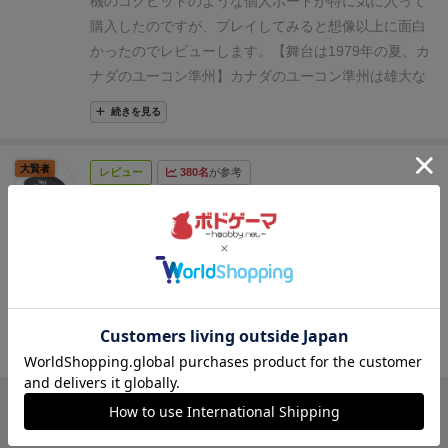
機のコクピットのような個人ボードが特に気に入って
めるゲートは後ろの方ほど恩恵があります。しかし、
に取ってみてはいかがでしょうか？
「ピック＆デリバリー」ゲームです。
ただし，ただ拾
購入したのですが、プレイしてみると想像以上に面白
ボーナスが発動するキューブは有限。そして、先の手
って送り届けるだけなら話は単純ですが，このゲーム
かったのでレビューします。
【舞台は1979年の夏、カ
番の人は、後の手番に来るであろうゲートの客を文字
では頭を悩ませるポイントがいくつかあり，そこがゲ
ナダのユーコン準州】
カナダのユーコン準州は雄大な
通りの意味で奪い取れます。（その分のお金は必要で
ームのアクセントかつ醍醐味になっています。
(1) 行
大自然が特徴の美しい州で、プレイヤーはユーコン・
すが
また、各種機能をアンロックして燃料を増やさな
続きを見る
き先，ダイス，ゲートの選択
(2) 燃料マネジメントと
エアウェイズ社のパイロットとなり、州都であるホワ
いと行けない場所もありますし、ゲーム終了時に乗客
★ボーナス
(3) プレイヤーボードの改良に関する選択
イトホースから水上飛行機を飛ばして乗客を運びま
を何箇所運んだかの報酬の割合が異様に高いため、
大賢者
まず(1)の行き先＋ダイス＋ゲートの選択ですが，基本
レビュー
380名
が参考
す。デザイナーのアル・ルデュークさんは父親がユー
色々なところに水上機を飛ばさなければなりません。
的には最初にダイスを振り，出た目に応じてお客さん
コン・エアウェイズ社のオーナー兼オペレーターであ
総じて
夏のカナダのユーコン準州にて1週間（6ターン（火曜
（という設定のダイス達）は1番～6番ゲートに配置さ
り、幼いころから辺境地の飛行機には慣れ親しんでい
ぴよ坊
スタートプレイヤー争いとボーナスのジレンマ
から日曜という設定））の間に、飛行機でお客さんを
れます。
ダイスは出た目によって配置されるゲートが
たそうです。（説明書より）
メインボードにはユーコ
燃料と手札のシビアな管理
観光地（全12都市）に運んでお金を稼ぐゲームです。
決まる
できれば全部のお客さんを運んであげたいとこ
ン準州の主要都市が描かれています。やや地味かもし
が素敵に調和しています。そして、示したように飛行
毎朝、5種類のお客さんに見立てたサイコロ（2人プレ
ろですが，飛行機はプレイヤーごとに1機のみで，4人
れませんが優しい色使いで描かれており、鉛筆の絵が
機の計器を模した個人ボードは雰囲気ピッタリ。
プレ
イだと計10人、3人以上だと計15人）が州都ホワイト
で満員になる小型セスナのため，乗せられるお客さん
あるので飛行ルートマップを表しているのかもしれま
イ時間の割にセットアップしやすいコンポーネントに
ホースの6つの搭乗口で待ってますので、出発する搭
の数には限りがあります。
また，どんなお客さんでも
せん。ボードの左側には乗客ダイスが搭乗ゲートでプ
続きを見る
軽めのインスト時間。それでいて要素がてんこ盛り
乗口から連れて行きたい人を選んで、都市名が書かれ
乗せれば良いのかというとそうとも言えません。メイ
レイヤーの飛行機を待っています。
プレイには関係あ
と、中量級寄りの重量ゲームです。
た手札を使って目的地に運びます。手札は移動以外に
ンボードの地図上には開始時にさまざまな色のキュー
りませんが、ダイスの色は乗客の種類を表しているそ
も燃料の補充や条件次第で飛行機の改良などに利用す
他のレビューを読み込む
ブがランダムな場所に配置されています。このキュー
うです。
ることができます。
遠くへ運ぶほどたくさんの運賃が