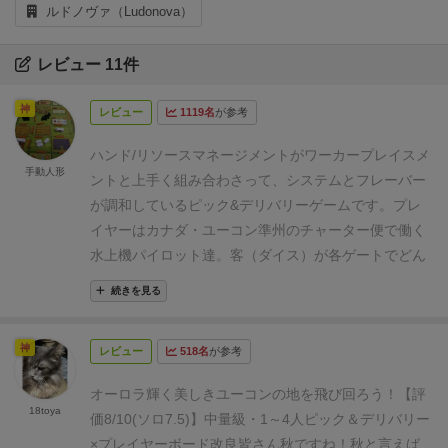
ルドノヴァ（Ludonova）
レビュー 11件
神
レビュー
1119名
が参考
ハンド/リソースマネージメントがワーカープレイスメ
手動人形
ントと上手く組み合わさって、システムとフレーバー
が調和しているピック&デリバリーゲームです。
プレ
イヤーはカナダ・ユーコン準州のチャーター便で働く
水上機パイロット達。客（ダイス）が各ゲートでどん
な大自然に連れて行ってくれるのかと待ち受けていま
続きを見る
す。
しかし、燃料は乏しいので乗客を減らして節約し
たり、乗客が気に入る場所に連れて行ったことを会社
神
レビュー
518名
が参考
にアピールし、様々なボーナスを受け取って自機を改
良していく必要があります。
そうして、客を運びつつ
オーロラ輝く美しきユーコンの地を飛び回ろう！
【評
各種機能を改良して火曜日〜日曜日にわたる６ラウン
18toya
価8/10(ソロ7.5)】中量級・1～4人
ピック＆デリバリー
ドを繰り返し、一番報酬を稼いだプレイヤーが勝者と
×プレイヤーボード改良
皆さん秋ですね！秋と言えば