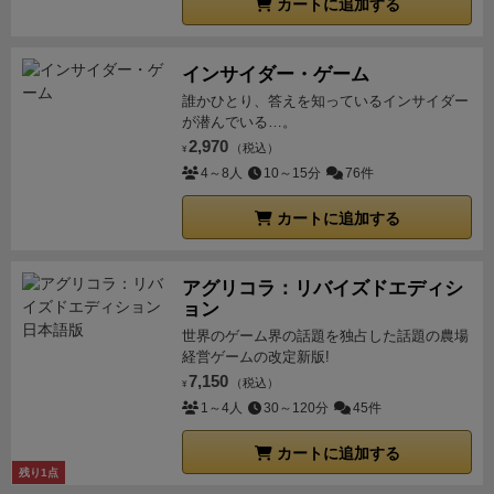
客ダイスの色と都市にあるキューブの色が同じなら、
の町に行きたい人達も一緒に乗せられれば合理的なの
カートに追加する
戦なんかも良いでしょう。
小型飛行機好きの方にはお
水上機を改良することが出来ます。この時に使用する
ですが，そうは問屋が卸さない。
お客さんと燃料補給
勧めです。1人プレイだと慣れれば準備、片付け含め
のが水上機のコクピットを模した個人ボードで、６つ
の一例。機体を改良すれば2色のダイスを乗せられる
インサイダー・ゲーム
40分前後です。最初は1時間くらいかかると思いま
のメーターと７つのスイッチがあります。
これらのメ
ようになりますが，このようにダイスを3個乗せてし
誰かひとり、答えを知っているインサイダー
す。
ーターの目盛りを増やしたり、スイッチをONにするこ
まうと空席による給油は1目盛しか受けられません
ま
が潜んでいる…。
とで特殊能力が開放されて飛行機が改良されていきま
た，手札マネジメントも悩みどころで，行き先として
2,970
（税込）
¥
す。これが非常に強力でどんどんと飛行機が改良され
使う手札には3種類のマークが記されています（機体
4～8人
10～15分
76件
ていくことにワクワクします。
【カツカツの燃料でど
改良，お金，燃料）。行き先カードを出す時に「付け
カートに追加する
こまで飛ぶのか悩ましい】
上記のとおり手番でのアク
札」をしてマークを3枚揃えると「★ボーナス」をも
ションは、ダイスドラフトしてピック＆デリバリーす
らう事ができます。このボーナスで即機体を改良でき
るだけなのですが、
フライトするには燃料が必要でカ
たり，3ドルを得ることが出来たり，燃料を2目盛給油
アグリコラ：リバイズドエディシ
ツカツの燃料のやり繰りが非常に悩ましく楽しいで
できたりする。特に燃料ボーナスは最初からアテにし
ョン
す。
他に悩ましいポイントを羅列すると、
どの都市に
てフライトする事も結構あるくらいで，このゲームで
世界のゲーム界の話題を独占した話題の農場
経営ゲームの改定新版!
フライトするのか。そこには何色のキューブがあるの
は不可欠と言っても過言ではありません。しかし，手
7,150
（税込）
¥
か。同じ色のダイスがどのゲートにあるのか。そのゲ
札は次回以降のフライトの際の目的地ともなる事か
1～4人
30～120分
45件
ートには自分のやりたいアクションがあるのか。同時
ら，ボーナスとして使ってしまって良いのか，取って
に他の都市にもフライト出来るのか。そこには何色の
おいた方が良いのかと悩みます。
付け札にしてボーナ
カートに追加する
キューブがあって、同じ色のダイスはどのゲートにあ
スも欲しいが目的地としても使いたいのが悩ましい
特
残り1点