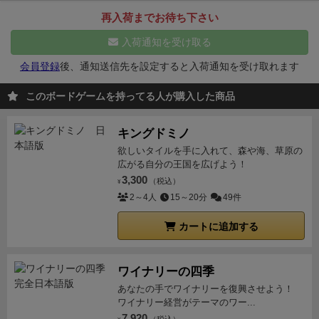
ブと一致する色のお客さんをその場所に送り届ける事
ピンク：観光客
もらえますし、お客さんの目的に合った目的地に着く
イエロー：採掘者
（ドーソン・シティはゴールドラッ
再入荷までお待ち下さい
ができれば，ご褒美として自機を改良することができ
と飛行機が改良できるボーナスがあります。
飛行機の
シュで栄えたそうです）
る。改良すれば改良するほど有利になるため，基本的
入荷通知を受け取る
グリーン：冒険家
改良がこのゲームのキーとなり、おすすめポイントで
には色がうまい事かみ合うダイスを乗せてフライトし
ブルー：医師
（作者の母親が医師だった）
す。最初は飛行機の能力が低いので、あまり遠くには
会員登録
後、通知送信先を設定すると入荷通知を受け取れます
たい。
各地にランダムに配置されるカラフルなキュー
レッド：騎馬警察
行けませんが、条件を満たすことで飛行機の性能を上
ブたち。このキューブと同じ色のダイスをお届けすれ
このボードゲームを持ってる人が購入した商品
【基本はダイスドラフトとピック＆デリバリー】
ユー
げることができ、より遠くへ（遠い方が運賃も高
ば自機改良のチャンス！
しかし，一度に飛行機に乗せ
コン・エアウェイズ社は月曜日が定休日なので、火曜
い）、1ターンでより多くの目的地にも行くことがで
られるダイスは初期状態だと1色のみ。行き先として
日から日曜日の６日間で水上機を飛ばし、もっともお
キングドミノ
きるようになります。さらに、この飛行機カードが非
手札1枚を使用する事で，そのカードに書いてある場
金を稼いだプレイヤーの勝利です。１日は４つのフェ
欲しいタイルを手に入れて、森や海、草原の
常に良くできており、計器盤の雰囲気が良く出ていま
所にダイス1個を送り届けられる仕組みです。いろん
広がる自分の王国を広げよう！
イズで構成されます。
す。改良するたびに性能がアップしていることが実感
な色のダイスを一度に！とはなりません。
「その場所
3,300
（税込）
搭乗フェイズ
¥
できます。
乗せたお客さんによっては好みではない遠
を指定するカードは持ってないけどどうしても行きた
2～4人
15～20分
49件
フライトフェイズ
くの都市に連れてくよりも近場に連れて行った方がポ
い！」という場合もあるかもしれません。そういう時
収入フェイズ
イントを稼げる、1週間でより多くの都市に訪問した
カートに追加する
メンテナンスフェイズ
は3枚の手札を捨てる事で任意の場所を行き先にする
方がボーナスがつくなど、稼ぐ手段はいくつかあるた
搭乗フェイズ
と
フライトフェイズ
がメインアクション
事も出来ますが，これは残り手札が結構厳しくなるの
め、細かなルールは取説などでご確認ください。
対人
となり、考えどころが多いです。
＜①搭乗フェイ
で使いどころが悩ましい。
また，1～6のゲートにはそ
ワイナリーの四季
戦は他の相手よりお金を稼ぐこと、ソロプレイはスコ
ズ： 変則のダイスドラフト＞
メインボード左側の搭
れぞれ効果が設定されており，手札を追加で引けた
あなたの手でワイナリーを復興させよう！
アアタックで稼いだ金額と訪れた場所の数でランクが
乗ゲートには乗客ダイスがプレイヤーの水上機を待っ
り，臨時で給油できたり，2色のお客さんを乗せられ
ワイナリー経営がテーマのワー...
決まります。
対人戦は2人プレイのみですが、相手の
7,920