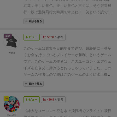
なります。
ラウンドの流れはコンポーネントの量に比
紅葉，美しい景色。
美しい景色と言えば，そう遊覧飛
して比較的軽め。
行！秋は遊覧飛行の時期ですよね！ 笑
という訳で本
マーカーをゲートに配置して、乗客（ダイス）をピッ
日はカナダの美しき地を水上飛行機で飛び回る素敵な
クアップする。（この時にゲートのボーナスを発動す
続きを見る
ゲームを紹介したいと思います。
＜概要＞
このゲーム
る）
ピックアップした際、条件に応じてお金を支払い、隣
はカナダ北西部に位置するユーコン準州を舞台とした
皇帝
接するゲートの乗客を自分のゲートに呼び込める。
レビュー
507名
が参考
ゲームです。
プレイヤーは飛行機会社・ユーコン・エ
ピックアップした乗客に合わせて燃料を調整。
アウェイズのパイロットとなり，お医者さんや観光
このゲームは乗客を目的地まで運び、最終的に一番多
手札のチケットを場に出して、その上に乗客を置く。
客，採掘者や騎馬警察，冒険者（！）達をユーコンや
waka
その際、追加のチケットを差し込み、マークが３つ揃
くお金を持っているプレイヤーが勝利、というゲーム
その周辺各地に送り届け，その代金を受け取ります。
えば追加ボーナスあり。
です。
このゲームの作者は、このユーコン・エアウェ
ユーコン準州の中心地であるホワイトホースからお客
チケットの場所に水上機を飛ばす。
イズを亡き父に捧げるとおっしゃっていました。この
さんを遠くまで運べば運ぶほど運賃を多く受け取る事
ダイス色と、場所に置かれているキューブの色が一致
ゲームの作者はの父親はこのゲームのように水上機を
ができますが，燃料はたくさん必要になります。火曜
すればそれを取り去り、個人ボードの相当する場所に
運用し、お客さんを目的地へと運ぶ仕事をしていたそ
置くとともに以下を選ぶ。（これ移行継続する
日から日曜日までの1週間の中で，誰が最もお金を稼
続きを見る
うです。
作者は父親が仕事について悩んでいるのを近
機能を一つアンロックする
げるでしょうか！というのがこのゲームの主題です。
くで見ていたのでしょう。このゲームでは燃料の運営
各種メーターをキューブの分だけ増やす
＜手札、ダイス、キューブ，燃料。そしてプレイヤー
神
レビュー
430名
が参考
乗客を運んだ場所に書かれている報酬を受け取る。
や乗せる客など様々な要因でプレイヤーを悩ませてく
ボードのマネジメント＞
このゲームの基本的な仕組み
このゲームが見事だと思ったのは、スタートプレイヤ
れます。
きっと天国のお父様も生前のことを懐かしみ
は「お客さんであるダイスを飛行機に乗せ，ボードの
《雄大なユーコンの空を水上飛行機でフライト》
飛行
ーの取り合いとボーナスのジレンマです。
手番順を決
このゲームを遊んでいるかもしれませんね。
ぜひお手
Sato39
各地に送り届けて運賃をもらう」という，いわゆる