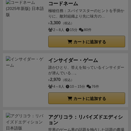
は特にコクピットのような個人ボードが気に入ってい
り届けたお客さんの色が一致していたり，付け札等に
コードネーム
ます。
雰囲気がすごく良くテンションが上がるので、
よる★ボーナスで改良を出せた時は(3)機体改良のチャ
極秘任務：スパイマスターのヒントを手掛か
飛行機好きな人には特におすすめですね。
【感想】
前
りに、敵対組織より先に味方の...
ンスですが，ここも何と改良ポイントは5つのメータ
述のとおり、まるで飛行機のコクピットに座ったかの
3,300
（税込）
ーと7つのスイッチがありどれも捨てがたい能力があ
¥
ような個人ボードが気に入り、ゲーム内容をほとんど
2～8人
15分
80件
るため，どういう順番で改良していくかがまた悩まし
知らずに購入したのですが、遊んでみるとすごく面白
楽しい！
2枚で★ボーナスが貰えるようになる効果も
カートに追加する
くてびっくりしました。
とにかく燃料のやり繰りが大
強いし，2色のダイスをピックアップできる効果，1枚
変で最初はダイスを１個だけ乗せて近くの都市にしか
の手札に2個ダイスを乗せられる効果，出発時の燃料
フライトできないのですが、飛行機を改良することで
インサイダー・ゲーム
補給を増やす効果，手札上限枚数を増やす効果，ドロ
より多くの燃料を積むことが出来るようになり、乗せ
誰かひとり、答えを知っているインサイダー
ー枚数を増やす効果，手札を燃料代わりに使える効果
が潜んでいる…。
るダイスも２個、３個と増えていき、また遠くの都市
など改良したい効果は満載！目移りする中でどれから
2,970
（税込）
までフライトすることも可能となり、
どんどんと拡大
¥
手を付けていくかは毎回楽しい悩みです。
＜良い意味
4～8人
10～15分
76件
していく感じがとても楽しいです。
ゲームバランスも
で比較的ライトなゲーム感覚＞
このように，本作では
良く調整されているように感じられ、亡くなった父親
悩ましいポイントがいくつもありますが，プレイ感は
カートに追加する
がオーナーをしていたユーコン・エアウェイズ社をテ
爽やかで良い意味で軽く遊べます。その理由としては
ーマにしたデザイナーの愛を感じずにはいられない作
「プレイヤーへのペナルティやマイナス効果が無い」
アグリコラ：リバイズドエディシ
品ですね。最高です。
「プレイヤー相互の攻撃要素が無い」という点にあり
ョン
ます。
基本的に，このゲームではお客さんを一人も送
世界のゲーム界の話題を独占した話題の農場