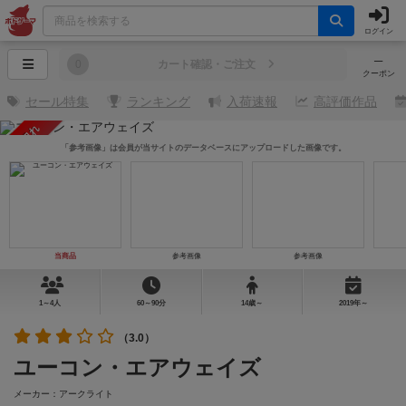
ログイン
─
0
カート確認・ご注文
クーポン
セール特集
ランキング
入荷速報
高評価作品
売り切れ
「参考画像」は会員が当サイトのデータベースにアップロードした画像です。
当商品
参考画像
参考画像
1～4人
60～90分
14歳～
2019年～
（3.0）
ユーコン・エアウェイズ
メーカー：アークライト