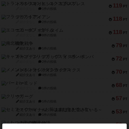
トランスオリエント・エクスプレス
119
PT
紹介文なし
1件の投稿
フラットアイアン
118
PT
紹介文なし
2件の投稿
エコーズ・オブ・タイム
118
PT
紹介文なし
8件の投稿
南北戦争
79
PT
紹介文あり
1件の投稿
キャプテン・フリップ：イスラ・ボンバ
72
PT
紹介文なし
2件の投稿
メメントオンラインタクティクス
70
PT
紹介文あり
4件の投稿
パーミッド
68
PT
紹介文なし
1件の投稿
クリーグ
57
PT
紹介文あり
1件の投稿
セミファイナル ～お前はまだ生きている～
53
PT
紹介文あり
1件の投稿
ふたつの街の物語
52
PT
紹介文あり
18件の投稿