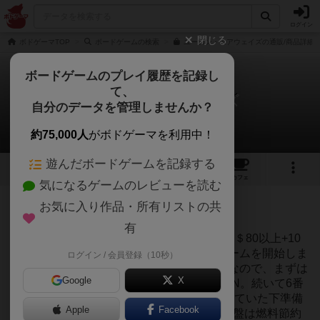
ログイン
閉じる
ボドゲーマTOP
ボードゲームの検索
ユーコン・エアウェイズの通販/商品詳細
ボードゲームのプレイ履歴を記録し
て、
ユーコン・エアウェイズ
自分のデータを管理しませんか？
1件のリプレイ日記
約75,000人
がボドゲーマを利用中！
遊んだボードゲームを記録する
5
2
7
36
トップ
画像
動画
レビュー
カフェ
気になるゲームのレビューを読む
投稿日：2021年04月30日 22時42分
お気に入り作品・所有リストの共
204
名に読まれています
有
5度目のソロプレイのリプレイです。今回は＄80以上+10
カ所訪問の称号、ユーコン人を目指してゲームを開始しま
ログイン / 会員登録（10秒）
した。ソロでは開始時に任意の改良が可能なので、まずは
Google
X
ボーナスの有効活用を狙ってスイッチ5をON。続いて6番
ゲートでスイッチ4を有効化。これで計画していた下準備
Apple
Facebook
はOKなので、張り切ってフライト開始！序盤は燃料節約