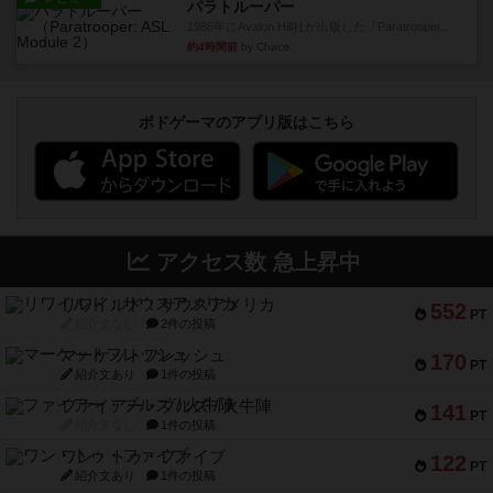
パラトルーパー
1986年にAvalon Hill社が出版した『Paratrooper...
約4時間前
by Chaco
ボドゲーマのアプリ版はこちら
アクセス数 急上昇中
リワイルド：サウスアメリカ
552
PT
紹介文なし
2件の投稿
マーケットフレッシュ
170
PT
紹介文あり
1件の投稿
ファイアー・ブルズ / 火牛陣
141
PT
紹介文なし
1件の投稿
ワン・トゥ・ファイブ
122
PT
紹介文あり
1件の投稿