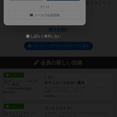
しつつ、毎ターン2カ所を回る。ボーナスもゲットしつつ
または
順調な滑り出し…これは悪...
メールで会員登録
pikrin3
続きを読む
しばらく表示しない
ユーコン・エアウェイズのトップに戻る
会員の新しい投稿
レビュー
充実
オラニエンブルガー運河
友人の所持してるゲームをさせてもらいました。
順番にできる作業のいずれか...
14分前
by おっちょこちょい
レビュー
ゴットファイブ！
自分の前に背を向けて並ぶ5枚の手札の数字を当て
るゲーム。相手の手札/場...