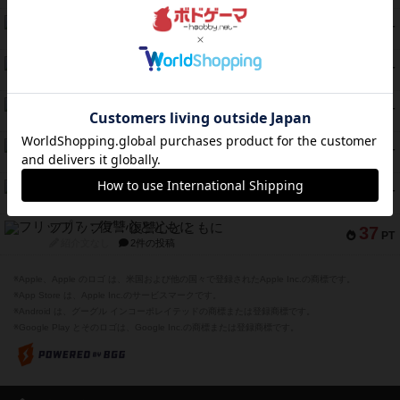
クランク! ：冒険者たち（拡張）
50
PT
紹介文あり
4件の投稿
とうほうの！
42
PT
紹介文なし
1件の投稿
スターマイン・ラミー ポケット
42
PT
紹介文あり
2件の投稿
海兵隊
39
PT
紹介文あり
1件の投稿
スーパーストア3000
39
PT
紹介文なし
1件の投稿
フリップ７：復讐心とともに
37
PT
紹介文なし
2件の投稿
※Apple、Apple のロゴ は、米国および他の国々で登録されたApple Inc.の商標です。
※App Store は、Apple Inc.のサービスマークです。
※Android は、グーグル インコーポレイテッドの商標または登録商標です。
※Google Play とそのロゴは、Google Inc.の商標または登録商標です。