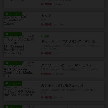
約2時間前
by daisdice
レビュー
カタン
神ゲー
約2時間前
by アプー
レビュー
充実
ドゥームド・バタリオンズ：ASLモジュール11
『Squad Leader』用の追加マップとして発売され
たマップの#9...
約3時間前
by Chaco
レビュー
クロワ・ド・ゲール：ASLモジュール10
1992年にAvalon Hill社が出版した『Croix de Gu...
約3時間前
by Chaco
レビュー
ガンホー：ASLモジュール9
1992年にAvalon Hill社が出版した『Gung Ho！』
に付...
約3時間前
by Chaco
レビュー