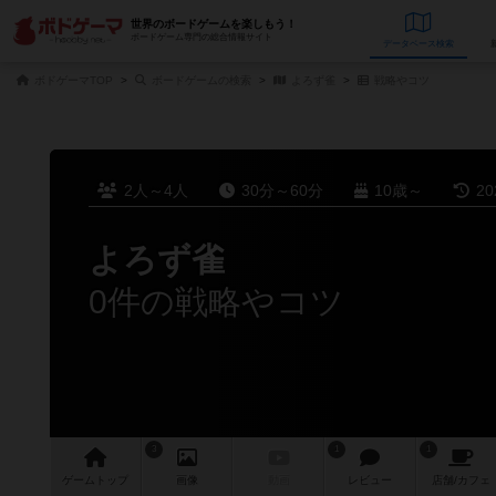
世界のボードゲームを楽しもう！
ボードゲーム専門の総合情報サイト
データベース
検
ボドゲーマTOP
ボードゲームの検索
よろず雀
戦略やコツ
2人～4人
30分～60分
10歳～
2
よろず雀
0件の戦略やコツ
3
1
1
ゲーム
トップ
画像
動画
レビュー
店舗/
カフェ