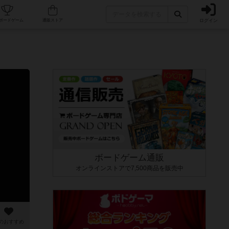
ログイン
カフェ/店舗
人気ボードゲーム
通販ストア
ボードゲーム通販
オンラインストアで7,500商品を販売中
のおすすめ