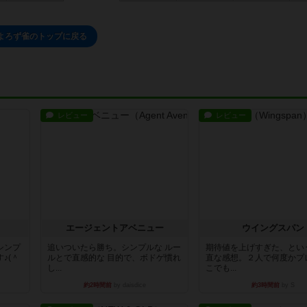
よろず雀のトップに戻る
レビュー
レビュー
エージェントアベニュー
ウイングスパン
シンプ
追いついたら勝ち。シンプルな ルー
期待値を上げすぎた、とい
♪(＾
ルとで直感的な 目的で、ボドゲ慣れ
直な感想。２人で何度かプ
し...
こでも...
約2時間前
by daisdice
約3時間前
by S