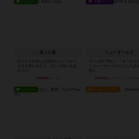
レビュー
戦略やコツ
街コロ通
ニューオールド
街コロとの違いは初めから二つサイ
ゲーム終了時に、「オールド
コロを振れるなど、少しの違いはあ
とニューカードのどちらもある
るけれ...
態に...
約8時間前
by くみ
約9時間前
by オグランド（Ogulan
レビュー
ルール/インスト