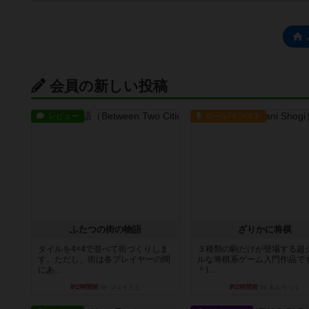
会員の新しい投稿
レビュー
ルール/インスト
ふたつの街の物語
ざりかに将棋
タイルを4×4で並べて街づくりしま
３種類の駒だけが登場する超
す。ただし、街は各プレイヤーの間
ルな将棋系ゲーム入門作品です
にあ...
＾)...
約2時間前
by ジェイとと
約2時間前
by あんちっく