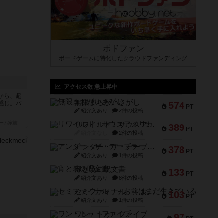
ボドファン
ボードゲームに特化したクラウドファンディング
アクセス数 急上昇中
から、超
無限まちがいさがし
感じ。パ
574
PT
紹介文あり
2件の投稿
ーム家族)
リワイルド：サウスアメリカ
389
PT
紹介文なし
2件の投稿
アンダー・ザ・テーブラー
378
PT
紹介文あり
1件の投稿
宵と暁の呪文書
133
PT
紹介文あり
8件の投稿
セミファイナル ～お前はまだ生きている～
103
PT
紹介文あり
1件の投稿
ワン・トゥ・ファイブ
97