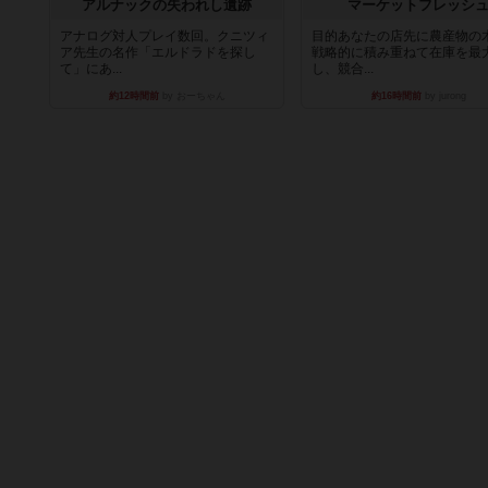
アルナックの失われし遺跡
マーケットフレッシ
アナログ対人プレイ数回。クニツィ
目的あなたの店先に農産物の
ア先生の名作「エルドラドを探し
戦略的に積み重ねて在庫を最
て」にあ...
し、競合...
約12時間前
by おーちゃん
約16時間前
by jurong