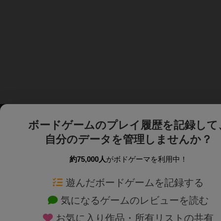
ボードゲームのプレイ履歴を記録して
自分のデータを管理しませんか？
約75,000人
がボドゲーマを利用中！
ボドゲーマTOP
ボードゲーム通販
遊んだボードゲームを記録する
気になるゲームのレビューを読む
ボードゲームを検索する
新作・再入荷情報
お気に入り作品・所有リストの共有
ボードゲームの新着レビュー
定番ボードゲームの通販