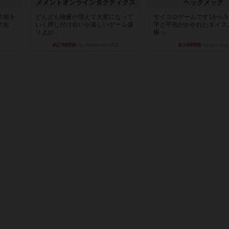
ュ
メメントオンラインタクティクス
ヘックメック
木箱を
どんどん物量が増えて大変になって
サイコロゲームです1から
大化
いく押し付け合いが楽しいゲーム盛
字と芋虫がかかれたダイス
り上が...
振っ...
約17時間前
by nekomanma222
約18時間前
by みいやん