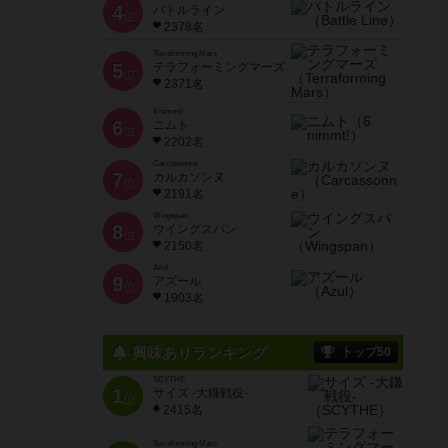
4
バトルライン
位
2378名
Terraforming Mars
5
テラフォーミングマーズ
位
2371名
6 nimmt!
6
ニムト
位
2202名
Carcassonne
7
カルカソンヌ
位
2191名
Wingspan
8
ウイングスパン
位
2150名
Azul
9
アズール
位
1903名
興味ありランキング
トップ50
SCYTHE
1
サイズ -大鎌戦役-
位
2415名
Terraforming Mars