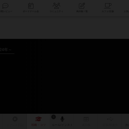
索
新着レビュー
ボードゲーム会
コミュニティ
掲示板一覧
024年～
1
リプレイ
日記
戦略
・コツ
ルール
/インスト
掲示板
拡張/関連
作
次