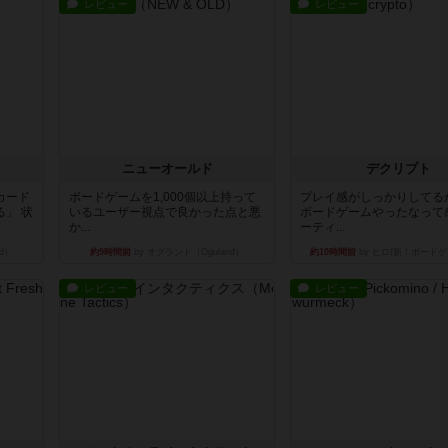
レビュー
レビュー
ニューオールド
デクリプト
カード
ボードゲームを1,000個以上持って
プレイ感がしっかりしてる
」 状
いるユーザー視点で良かった点と悪
ボードゲームやったなって
か...
ーティ...
d）
約9時間前
by オグランド（Oguland）
約10時間前
by ヒロ(新！ボードゲ
レビュー
レビュー