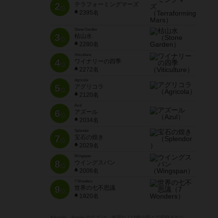
2
テラフォーミングマーズ
位
2395名
Stone Garden
3
枯山水
位
2280名
Viticulture
4
ワイナリーの四季
位
2272名
Agricola
5
アグリコラ
位
2120名
Azul
6
アズール
位
2034名
Splendor
7
宝石の煌き
位
2029名
Wingspan
8
ウイングスパン
位
2006名
7 Wonders
9
世界の七不思議
位
1920名
※Apple、Apple のロゴ は、米国および他の国々で登録された