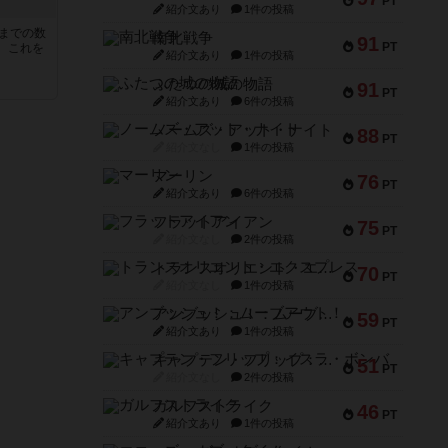
PT
紹介文あり
1件の投稿
5までの数
南北戦争
91
PT
。これを
紹介文あり
1件の投稿
ふたつの城の物語
91
PT
紹介文あり
6件の投稿
ノームズ・アット・ナイト
88
PT
紹介文なし
1件の投稿
マーリン
76
PT
紹介文あり
6件の投稿
フラットアイアン
75
PT
紹介文なし
2件の投稿
トランスオリエント・エクスプレス
70
PT
紹介文なし
1件の投稿
アンブッシュ！：ムーブアウト！
59
PT
紹介文あり
1件の投稿
キャプテン・フリップ：イスラ・ボンバ
51
PT
紹介文なし
2件の投稿
ガルフストライク
46
PT
紹介文あり
1件の投稿