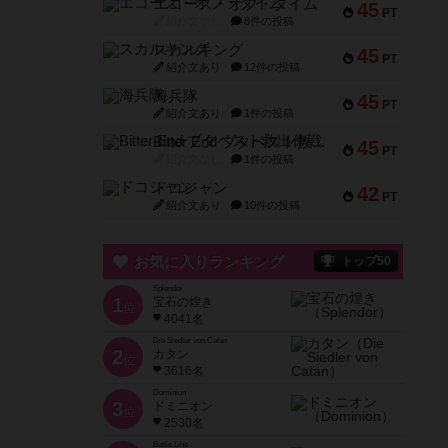
エコーズ・オブ・タイム
45
PT
紹介文なし
8件の投稿
スカルキング
45
PT
紹介文あり
12件の投稿
海兵隊
45
PT
紹介文あり
1件の投稿
Bitter End ブタペスト救出作戦
45
PT
紹介文なし
1件の投稿
ドコジャン
42
PT
紹介文あり
10件の投稿
お気に入りランキング
トップ50
Splendor
1
宝石の煌き
位
4041名
Die Siedler von Catan
2
カタン
位
3616名
Dominion
3
ドミニオン
位
2530名
Battle Line