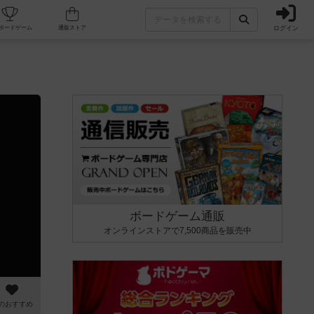
ログイン
カフェ/店舗
人気ボードゲーム
通販ストア
ボードゲーム通販
オンラインストアで7,500商品を販売中
のおすすめ