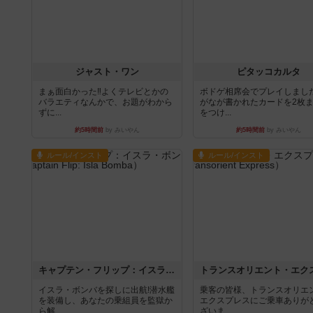
ジャスト・ワン
ピタッコカルタ
まぁ面白かった‼️よくテレビとかの
ボドゲ相席会でプレイしまし
バラエティなんかで、お題がわから
がなが書かれたカードを2枚
ずに...
をつけ...
約5時間前
by みいやん
約5時間前
by みいやん
ルール/インスト
ルール/インスト
キャプテン・フリップ：イスラ・ボンバ
イスラ・ボンバを探しに出航!潜水艦
乗客の皆様、トランスオリエ
を装備し、あなたの乗組員を監獄か
エクスプレスにご乗車ありが
ら解...
ざいま...