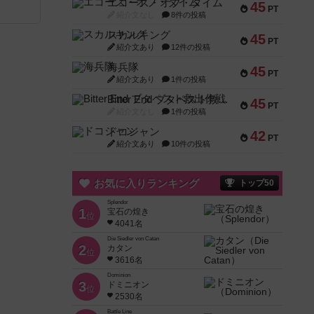
エコーズ・オブ・タイム
45
PT
紹介文なし
8件の投稿
スカルキング
45
PT
紹介文あり
12件の投稿
海兵隊
45
PT
紹介文あり
1件の投稿
Bitter End ブタペスト救出作戦
45
PT
紹介文なし
1件の投稿
ドコジャン
42
PT
紹介文あり
10件の投稿
お気に入りランキング
トップ50
Splendor
1
宝石の煌き
位
4041名
Die Siedler von Catan
2
カタン
位
3616名
Dominion
3
ドミニオン
位
2530名
Battle Line