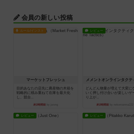
会員の新しい投稿
ルール/インスト
レビュー
マーケットフレッシュ
メメントオンラインタクテ
目的あなたの店先に農産物の木箱を
どんどん物量が増えて大変に
戦略的に積み重ねて在庫を最大化
いく押し付け合いが楽しいゲ
し、競合...
り上が...
約3時間前
by jurong
約3時間前
by nekomanma222
レビュー
レビュー