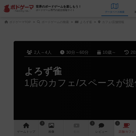
世界のボードゲームを楽しもう！
ボードゲーム専門の総合情報サイト
データベース
検
ボドゲーマTOP
ボードゲームの検索
よろず雀
カフェ/店舗情報
2人～4人
30分～60分
10歳～
2
よろず雀
1店のカフェ/スペースが提
3
1
1
ゲーム
トップ
画像
動画
レビュー
店舗/
カフェ