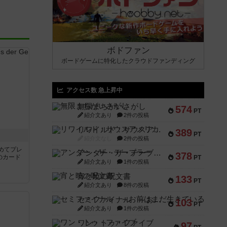
ボドファン
ボードゲームに特化したクラウドファンディング
アクセス数 急上昇中
無限まちがいさがし
574
PT
紹介文あり
2件の投稿
リワイルド：サウスアメリカ
389
PT
き
紹介文なし
2件の投稿
めてプレ
アンダー・ザ・テーブラー
378
のカード
PT
紹介文あり
1件の投稿
宵と暁の呪文書
133
PT
紹介文あり
8件の投稿
セミファイナル ～お前はまだ生きている～
103
PT
紹介文あり
1件の投稿
ワン・トゥ・ファイブ
97