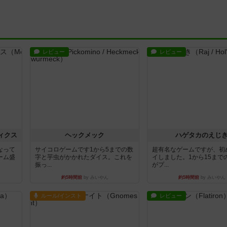
レビュー
レビュー
ィクス
ヘックメック
ハゲタカのえじ
なって
サイコロゲームです1から5までの数
超有名なゲームですが、初
ーム盛
字と芋虫がかかれたダイス。これを
イしました。1から15まで
振っ...
がプ...
約5時間前
by みいやん
約5時間前
by みいやん
ルール/インスト
レビュー