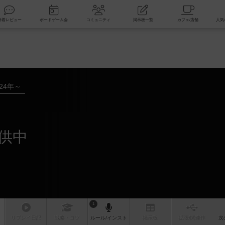
索
新着レビュー
ボードゲーム会
コミュニティ
掲示板一覧
024年～
供中
1
リプレイ
日記
戦略
・コツ
ルール
/インスト
掲示板
拡張/関連
作
次