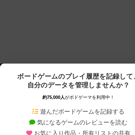
ボードゲームのプレイ履歴を記録して
自分のデータを管理しませんか？
約75,000人
がボドゲーマを利用中！
ボドゲーマTOP
ボードゲーム通販
遊んだボードゲームを記録する
気になるゲームのレビューを読む
ボードゲームを検索する
新作・再入荷情報
お気に入り作品・所有リストの共有
ボードゲームの新着レビュー
定番ボードゲームの通販