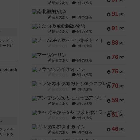
PT
紹介文あり
1件の投稿
南北戦争
91
PT
紹介文あり
1件の投稿
ふたつの城の物語
91
PT
ン
紹介文あり
6件の投稿
ノームズ・アット・ナイト
ジンビル
88
PT
ボードに
紹介文なし
1件の投稿
マーリン
76
PT
紹介文あり
6件の投稿
フラットアイアン
75
PT
紹介文なし
2件の投稿
トランスオリエント・エクスプレス
70
PT
紹介文なし
1件の投稿
アンブッシュ！：ムーブアウト！
59
PT
紹介文あり
1件の投稿
キャプテン・フリップ：イスラ・ボンバ
51
PT
紹介文なし
2件の投稿
ン
ガルフストライク
46
プレイヤ
PT
紹介文あり
1件の投稿
カードを