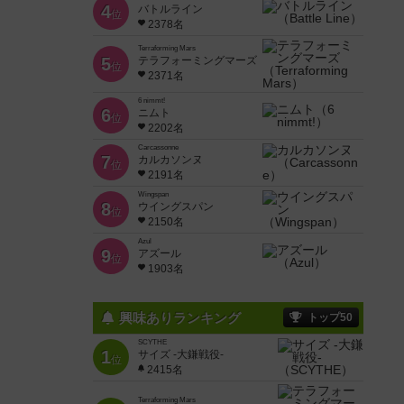
4
バトルライン
位
2378名
Terraforming Mars
5
テラフォーミングマーズ
位
2371名
6 nimmt!
6
ニムト
位
2202名
Carcassonne
7
カルカソンヌ
位
2191名
Wingspan
8
ウイングスパン
位
2150名
Azul
9
アズール
位
1903名
興味ありランキング
トップ50
SCYTHE
1
サイズ -大鎌戦役-
位
2415名
Terraforming Mars