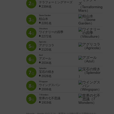
2
テラフォーミングマーズ
位
2394名
Stone Garden
3
枯山水
位
2281名
Viticulture
4
ワイナリーの四季
位
2272名
Agricola
5
アグリコラ
位
2120名
Azul
6
アズール
位
2034名
Splendor
7
宝石の煌き
位
2028名
Wingspan
8
ウイングスパン
位
2006名
7 Wonders
9
世界の七不思議
位
1919名
※Apple、Apple のロゴ は、米国および他の国々で登録された