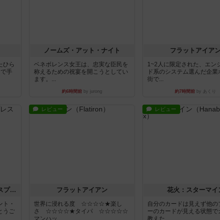
ノームズ・アット・ナイト
フラットアイア
たひら
ベネボレンス女王は、忠実な臣民を
1~2人に限定された、エン
まで手
称えるための祝宴を開こうとしてい
ド系のシステム選んだ企業
ます。...
街で...
約6時間前
by jurong
約7時間前
by あくり
レビュー
レビュー
トランスオリエント・エクスプレス
フラットアイアン
花火：スターマイ
ント・
世界に浸れる度 ☆☆☆☆★楽し
自分のカードは見えず他の
とうご
さ ☆☆☆☆★タイパ ☆☆☆☆☆
ーのカードが見える状態で
マンハッ...
教えた...