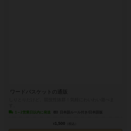
ワードバスケットの通販
しりとりだけど、競技性抜群！気軽にわいわい遊べま
す。
1～2営業日以内に発送
日本語ルール付き/日本語版
1,500
¥
（税込）