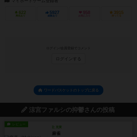
マイボードゲーム登録者
622
5927
958
3915
興味あり
経験あり
お気に入り
持ってる
ログイン/会員登録でコメント
ログインする
ワードバスケットのトップに戻る
涼宮ファルシの抑鬱さんの投稿
レビュー
充実
麻雀