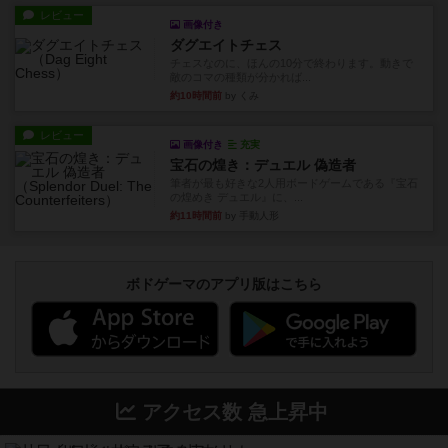
レビュー
画像付き
ダグエイトチェス
チェスなのに、ほんの10分で終わります。動きで
敵のコマの種類が分かれば...
約10時間前
by くみ
レビュー
画像付き
充実
宝石の煌き：デュエル 偽造者
筆者が最も好きな2人用ボードゲームである『宝石
の煌めき デュエル』に、...
約11時間前
by 手動人形
ボドゲーマのアプリ版はこちら
アクセス数 急上昇中