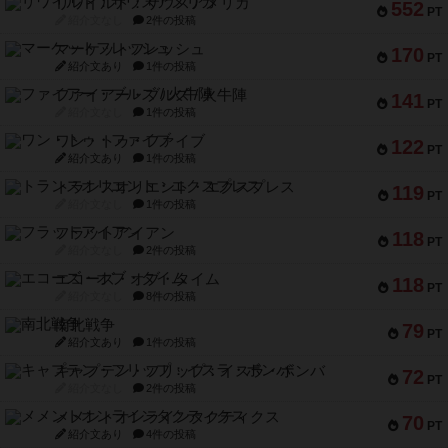
リワイルド：サウスアメリカ
552
PT
紹介文なし
2件の投稿
マーケットフレッシュ
170
PT
紹介文あり
1件の投稿
ファイアー・ブルズ / 火牛陣
141
PT
紹介文なし
1件の投稿
ワン・トゥ・ファイブ
122
PT
紹介文あり
1件の投稿
トランスオリエント・エクスプレス
119
PT
紹介文なし
1件の投稿
フラットアイアン
118
PT
紹介文なし
2件の投稿
エコーズ・オブ・タイム
118
PT
紹介文なし
8件の投稿
南北戦争
79
PT
紹介文あり
1件の投稿
キャプテン・フリップ：イスラ・ボンバ
72
PT
紹介文なし
2件の投稿
メメントオンラインタクティクス
70
PT
紹介文あり
4件の投稿