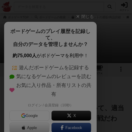
ログイン
閉じる
ボドゲーマTOP
ボードゲームの検索
ワードバスケットの通販/商品詳細
ボードゲームのプレイ履歴を記録し
て、
ワードバスケット
自分のデータを管理しませんか？
涼宮ファルシの抑鬱さんのレビュー
約75,000人
がボドゲーマを利用中！
遊んだボードゲームを記録する
16
5
57
371
トップ
画像
動画
レビュー
カフェ
気になるゲームのレビューを読む
お気に入り作品・所有リストの共
259名
0名
0
4年以上前
有
ログイン / 会員登録（10秒）
知識量のゲームと思わせておいて、適当
Google
X
な言葉でその場を乗り切る心理戦だわ
さ。
Apple
Facebook