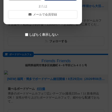
[NEW] 【おすすめボードゲーム】(前編)10周年企画！10年前から大活躍のボードゲーム【#163】をあげました（2026年08月06日 00時03分）
または
メールで会員登録
遊べるボードゲーム
859個
恵比寿駅徒歩8分！平日18～23時、休日13～23時はボードゲームカフ
ェ営業中！相席は予約不要！2,000円～！お気軽に遊びに来てくだ...
しばらく表示しない
フォローする
ボードゲームカフェ
Friends Friends
福岡県福岡市博多区祇園町４−６平田ビル４０１号
[NEW] 福岡・博多でボードゲーム婚活開催！8月29日㈰（2026年08月05日 16時55分）
遊べるボードゲーム
455個
博多のボードゲームカフェ♡広いテーブル(最長220㎝！)と飲食持込
OK！ 女性が作り上げたボードゲームカフェで、細やかな配慮でおも
て...