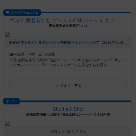
ボードゲームカフェ
ギルド酒場るすと ゲームｘCBDシーシャカフェバー
愛知県安城市東新町10-11
[NEW] 🌴✨るすと夏のシーシャ初体験キャンペーン✨🌴（2026年06月03日 02時03分）
遊べるボードゲーム
952個
JR安城駅徒歩可！約900個超ゲーム・PCVRが遊べるゲームｘCBDシー
シャカフェバー。e-Sportsやレトロゲームを見ながらお酒を...
フォローする
バー
Shuffle＆Shot
愛知県東海市大田町後浜新田220-1シャーメゾン叶E号室
お知らせはありません