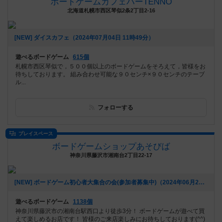
ボードゲームカフェバーTENNO
北海道札幌市西区琴似2条2丁目2-16
[NEW] ダイスカフェ（2024年07月04日 11時49分）
遊べるボードゲーム
615個
札幌市西区琴似で，５００個以上のボードゲームをそろえて，皆様をお
待ちしております。 組み合わせ可能な９０センチ×９０センチのテーブ
ル...
フォローする
プレイスペース
ボードゲームショップあそびば
神奈川県藤沢市湘南台2丁目22-17
[NEW] ボードゲーム初心者大集合の会(参加者募集中)（2024年06月21日 09時28分）
遊べるボードゲーム
1138個
神奈川県藤沢市の湘南台駅西口より徒歩3分！ ボードゲームが遊べて買
えて楽しめるお店です！ 皆様のご来店楽しみにお待ちしております(^^)