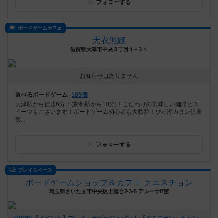
フォローする
ボードゲームカフェ
天衣無縫
滋賀県大津市中央３丁目１−３１
お知らせはありません
遊べるボードゲーム
185個
大津駅から徒歩6分！(京都駅から10分)！こだわりの美味しい珈琲とス
イーツもございます！ボードゲーム初心者も大歓迎！びわ湖カタン倶楽
部...
フォローする
プレイスペース
ボードゲームショップ＆カフェ クエスチョン
埼玉県さいたま市中央区上落合2-3-5 アルーサB館