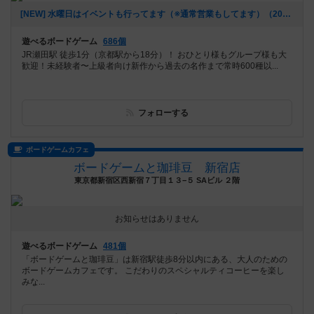
[NEW] 水曜日はイベントも行ってます（※通常営業もしてます）（2024年11月22日 16時51分）
遊べるボードゲーム
686個
JR瀬田駅 徒歩1分（京都駅から18分）！ おひとり様もグループ様も大
歓迎！未経験者〜上級者向け新作から過去の名作まで常時600種以...
フォローする
ボードゲームカフェ
ボードゲームと珈琲豆 新宿店
東京都新宿区西新宿７丁目１３−５ SAビル ２階
お知らせはありません
遊べるボードゲーム
481個
「ボードゲームと珈琲豆」は新宿駅徒歩8分以内にある、大人のための
ボードゲームカフェです。 こだわりのスペシャルティコーヒーを楽し
みな...