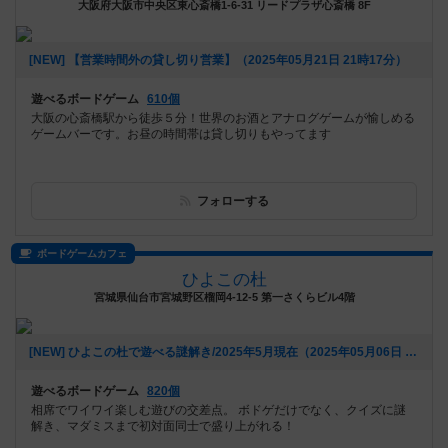
大阪府大阪市中央区東心斎橋1-6-31 リードプラザ心斎橋 8F
[NEW] 【営業時間外の貸し切り営業】（2025年05月21日 21時17分）
遊べるボードゲーム
610個
大阪の心斎橋駅から徒歩５分！世界のお酒とアナログゲームが愉しめる
ゲームバーです。お昼の時間帯は貸し切りもやってます
フォローする
ボードゲームカフェ
ひよこの杜
宮城県仙台市宮城野区榴岡4-12-5 第一さくらビル4階
[NEW] ひよこの杜で遊べる謎解き/2025年5月現在（2025年05月06日 14時03分）
遊べるボードゲーム
820個
相席でワイワイ楽しむ遊びの交差点。 ボドゲだけでなく、クイズに謎
解き、マダミスまで初対面同士で盛り上がれる！