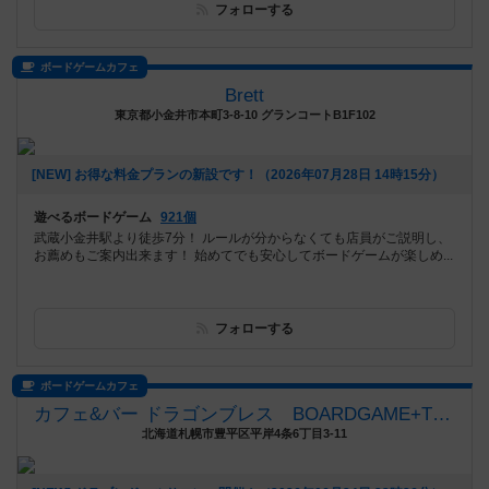
フォローする
ボードゲームカフェ
Brett
東京都小金井市本町3-8-10 グランコートB1F102
[NEW] お得な料金プランの新設です！（2026年07月28日 14時15分）
遊べるボードゲーム
921個
武蔵小金井駅より徒歩7分！ ルールが分からなくても店員がご説明し、
お薦めもご案内出来ます！ 始めてでも安心してボードゲームが楽しめ...
フォローする
ボードゲームカフェ
カフェ&バー ドラゴンブレス BOARDGAME+TRPG
北海道札幌市豊平区平岸4条6丁目3-11