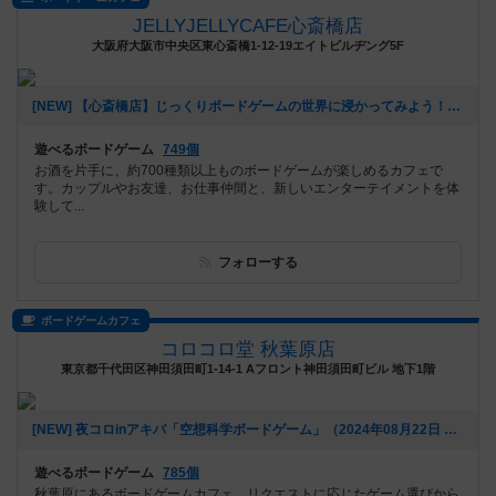
JELLYJELLYCAFE心斎橋店
大阪府大阪市中央区東心斎橋1-12-19エイトビルヂング5F
[NEW] 【心斎橋店】じっくりボードゲームの世界に浸かってみよう！平日重ゲー会【テラフォーミング・マーズ】（2024年08月28日 13時22分）
遊べるボードゲーム
749個
お酒を片手に、約700種類以上ものボードゲームが楽しめるカフェで
す。カップルやお友達、お仕事仲間と、新しいエンターテイメントを体
験して...
フォローする
ボードゲームカフェ
コロコロ堂 秋葉原店
東京都千代田区神田須田町1-14-1 Aフロント神田須田町ビル 地下1階
[NEW] 夜コロinアキバ「空想科学ボードゲーム」（2024年08月22日 18時03分）
遊べるボードゲーム
785個
秋葉原にあるボードゲームカフェ。リクエストに応じたゲーム選びから