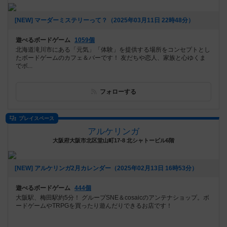
[NEW] マーダーミステリーって？（2025年03月11日 22時48分）
遊べるボードゲーム
1059個
北海道滝川市にある「元気」「体験」を提供する場所をコンセプトとし
たボードゲームのカフェ＆バーです！ 友だちや恋人、家族と心ゆくま
でボ...
フォローする
プレイスペース
アルケリンガ
大阪府大阪市北区堂山町17-8 北シャトービル6階
[NEW] アルケリンガ2月カレンダー（2025年02月13日 16時53分）
遊べるボードゲーム
444個
大阪駅、梅田駅約5分！ グループSNE＆cosaicのアンテナショップ。ボ
ードゲームやTRPGを買ったり遊んだりできるお店です！