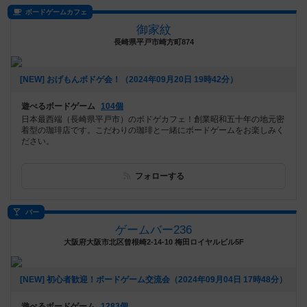
ボードゲームカフェ
御家紋
長崎県平戸市崎方町874
[NEW] おげもんボドゲ会！（2024年09月20日 19時42分）
遊べるボードゲーム
104個
日本最西端（長崎県平戸市）のボドゲカフェ！創業昭和五十年の地元密
着型の珈琲店です。こだわりの珈琲と一緒にボードゲームをお楽しみく
ださい。
フォローする
バー
ゲームバー236
大阪府大阪市北区曾根崎2-14-10 梅田ロイヤルビル5F
[NEW] 初心者歓迎！ボードゲーム交流会（2024年09月04日 17時48分）
遊べるボードゲーム
1283個