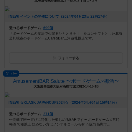
北海道札幌市東区北１４条東２丁目１−２４
[NEW] イベントの開催について（2024年04月23日 22時17分）
遊べるボードゲーム
699個
「ボードゲームの魔法で心躍るひとときを！」をコンセプトとした北海
道札幌市のボードゲームCafe&Bar三河遊札幌店です。
フォローする
バー
AmusementBAR Salute 〜ボードゲーム×梅酒〜
大阪府高槻市大阪府高槻市城北町2-14-13-1B
[NEW] ☆KLASK JAPANCUP2024☆（2024年04月04日 15時14分）
遊べるボードゲーム
271個
〜高槻で唯一遊びに特化した楽しめるBARです〜 ボードゲーム⚔️常時
梅酒70種以上 飲めない方はノンアルコールも有 ☆阪急高槻市...