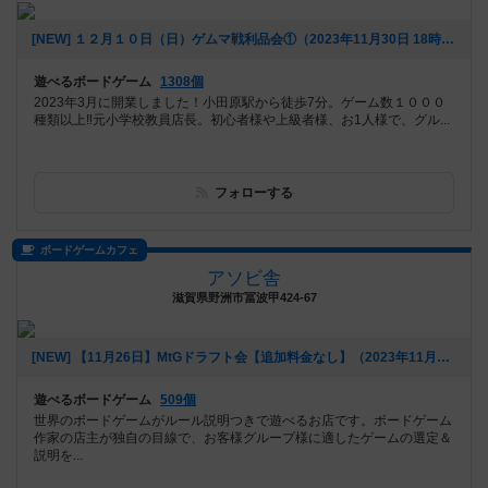
[NEW] １２月１０日（日）ゲムマ戦利品会①（2023年11月30日 18時05分）
遊べるボードゲーム
1308個
2023年3月に開業しました！小田原駅から徒歩7分。ゲーム数１０００
種類以上‼️元小学校教員店長。初心者様や上級者様、お1人様で、グル...
フォローする
ボードゲームカフェ
アソビ舎
滋賀県野洲市冨波甲424-67
[NEW] 【11月26日】MtGドラフト会【追加料金なし】（2023年11月04日 11時45分）
遊べるボードゲーム
509個
世界のボードゲームがルール説明つきで遊べるお店です。ボードゲーム
作家の店主が独自の目線で、お客様グループ様に適したゲームの選定＆
説明を...