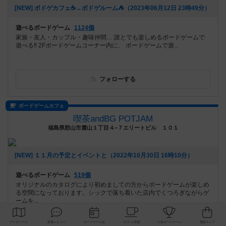
[NEW] ボドゲカフェ☕️→ボドゲルーム⛺️（2023年06月12日 23時49分）
遊べるボードゲーム
1124個
家族・友人・カップル・趣味仲間… 誰とでも楽しめるボードゲームで
遊べる‼️ 2Fボードゲームコーナー内に、 ボードゲームで遊...
フォローする
ボードゲームカフェ
喫茶andBG POTJAM
福島県郡山市麓山１丁目４−７エリートビル １０１
[NEW] １１月の予定とイベントと（2022年10月30日 16時10分）
遊べるボードゲーム
519個
オリジナルのカタログにより初めましての方からボードゲームが楽しめ
る空間になっております。シックで落ち着いた店内でくつろぎながらゲ
ームを...