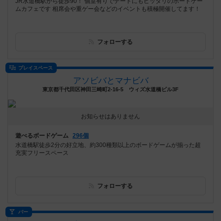
JR水道橋駅から徒歩90！ 個室有りでデートにもピッタリのボードゲー
ムカフェです 相席会や重ゲー会などのイベントも積極開催してます！
フォローする
プレイスペース
アソビバとマナビバ
東京都千代田区神田三崎町2-16-5 ウィズ水道橋ビル3F
お知らせはありません
遊べるボードゲーム
296個
水道橋駅徒歩2分の好立地、約300種類以上のボードゲームが揃った超
充実フリースペース
フォローする
バー