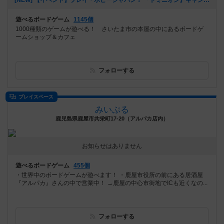
[NEW] 【イベント】プレイ・ホビージャパン！ 『ドミニオン』キャンペーン開催！（11/4 追記アリ）（2024年10月24日 21時41分）
遊べるボードゲーム
1145個
1000種類のゲームが遊べる！ さいたま市の本屋の中にあるボードゲ
ームショップ＆カフェ
フォローする
プレイスペース
みいぷる
鹿児島県鹿屋市共栄町17-20（アルパカ店内）
お知らせはありません
遊べるボードゲーム
455個
・世界中のボードゲームが遊べます！ ・鹿屋市役所の前にある居酒屋
『アルパカ』さんの中で営業中！ →鹿屋の中心市街地でICも近くなの...
フォローする