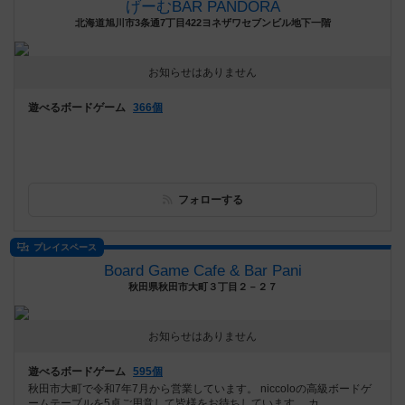
げーむBAR PANDORA
北海道旭川市3条通7丁目422ヨネザワセブンビル地下一階
お知らせはありません
遊べるボードゲーム
366個
フォローする
プレイスペース
Board Game Cafe & Bar Pani
秋田県秋田市大町３丁目２－２７
お知らせはありません
遊べるボードゲーム
595個
秋田市大町で令和7年7月から営業しています。 niccoloの高級ボードゲ
ームテーブルを5卓ご用意して皆様をお待ちしています。 カ...