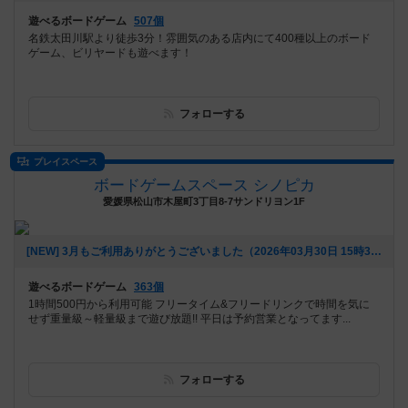
遊べるボードゲーム
507個
名鉄太田川駅より徒歩3分！雰囲気のある店内にて400種以上のボード
ゲーム、ビリヤードも遊べます！
フォローする
プレイスペース
ボードゲームスペース シノピカ
愛媛県松山市木屋町3丁目8-7サンドリヨン1F
[NEW] 3月もご利用ありがとうございました（2026年03月30日 15時38分）
遊べるボードゲーム
363個
1時間500円から利用可能 フリータイム&フリードリンクで時間を気に
せず重量級～軽量級まで遊び放題!! 平日は予約営業となってます...
フォローする