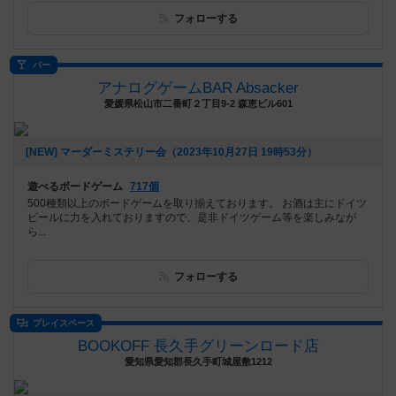
フォローする
バー
アナログゲームBAR Absacker
愛媛県松山市二番町２丁目9-2 森恵ビル601
[NEW] マーダーミステリー会（2023年10月27日 19時53分）
遊べるボードゲーム
717個
500種類以上のボードゲームを取り揃えております。 お酒は主にドイツ
ビールに力を入れておりますので、是非ドイツゲーム等を楽しみなが
ら...
フォローする
プレイスペース
BOOKOFF 長久手グリーンロード店
愛知県愛知郡長久手町城屋敷1212