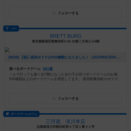
フォローする
バー
BRETT BURG
東京都新宿区歌舞伎町2-42-16第二大滝ビル6階
[NEW] 【祝】提供ボドゲが500種類になりました！（2025年05月05日 18時08分）
遊べるボードゲーム
601個
一人で行っても遊べる!?駒になった女の子が待つボードゲームのお城。
500種類以上のボードゲームを用意してます。 新宿歌舞伎町のボドゲ...
フォローする
ボードゲームカフェ
三河遊 滝川本店
北海道滝川市朝日町西４丁目１番３１号