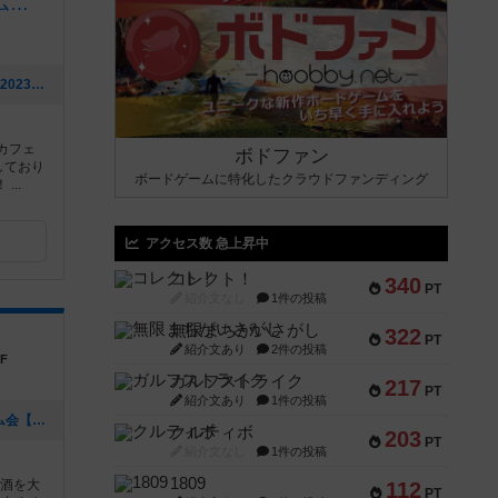
謎解きカフェ＆ボードゲームなぞねこ
[NEW] 2周年記念キャンペーン開催！（2023年06月30日 16時37分）
カフェ
ボドファン
しており
ボードゲームに特化したクラウドファンディング
..
アクセス数 急上昇中
コレクト！
340
PT
紹介文なし
1件の投稿
無限まちがいさがし
322
PT
紹介文あり
2件の投稿
F
ガルフストライク
217
PT
紹介文あり
1件の投稿
[NEW] 【オース】夜の新作ボードゲーム会【食事付】（2023年01月09日 20時31分）
クルティボ
203
PT
紹介文なし
1件の投稿
1809
お酒を大
112
PT