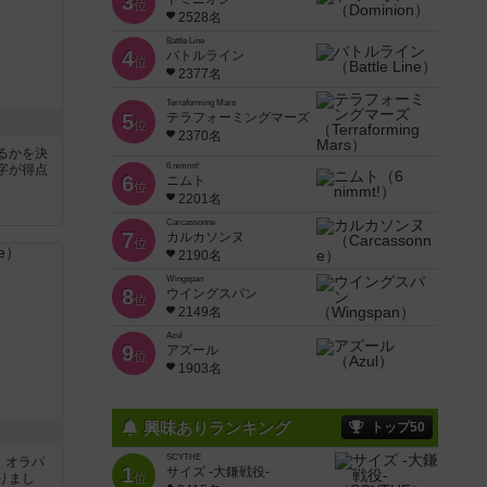
3
位
2528名
Battle Line
4
バトルライン
位
2377名
Terraforming Mars
5
テラフォーミングマーズ
位
2370名
るかを決
6 nimmt!
字が得点
6
ニムト
位
2201名
Carcassonne
7
カルカソンヌ
位
2190名
Wingspan
8
ウイングスパン
位
2149名
Azul
9
アズール
位
1903名
興味ありランキング
トップ50
SCYTHE
す。オラパ
1
サイズ -大鎌戦役-
りまし
位