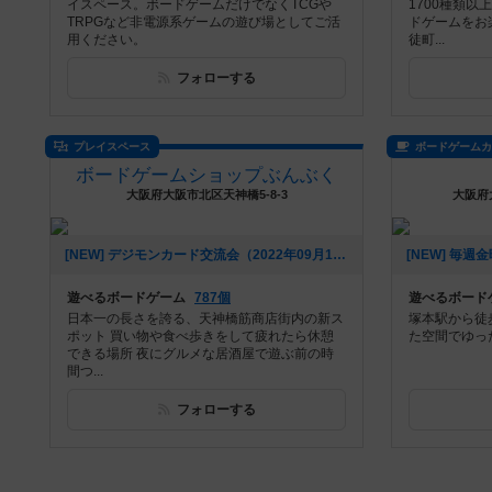
イスペース。ボードゲームだけでなくTCGや
1700種類
TRPGなど非電源系ゲームの遊び場としてご活
ドゲームをお
用ください。
徒町...
フォローする
プレイスペース
ボードゲーム
ボードゲームショップぶんぶく
大阪府大阪市北区天神橋5-8-3
大阪府
[NEW] デジモンカード交流会（2022年09月16日 18時17分）
遊べるボードゲーム
787個
遊べるボード
日本一の長さを誇る、天神橋筋商店街内の新ス
塚本駅から徒
ポット 買い物や食べ歩きをして疲れたら休憩
た空間でゆっ
できる場所 夜にグルメな居酒屋で遊ぶ前の時
間つ...
フォローする