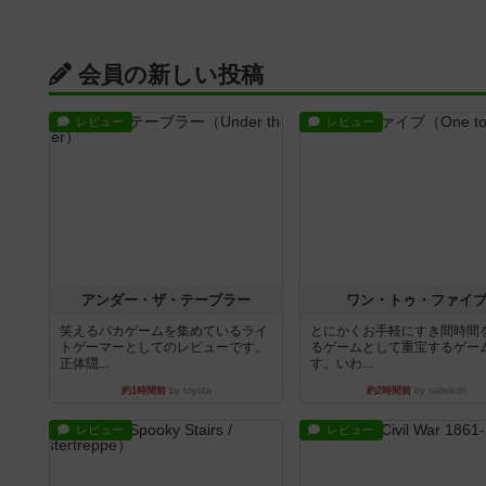
会員の新しい投稿
レビュー
レビュー
アンダー・ザ・テーブラー
ワン・トゥ・ファイ
笑えるバカゲームを集めているライ
とにかくお手軽にすき間時間
トゲーマーとしてのレビューです。
るゲームとして重宝するゲー
正体隠...
す。いわ...
約1時間前
by toyota
約2時間前
by nabekoh
レビュー
レビュー