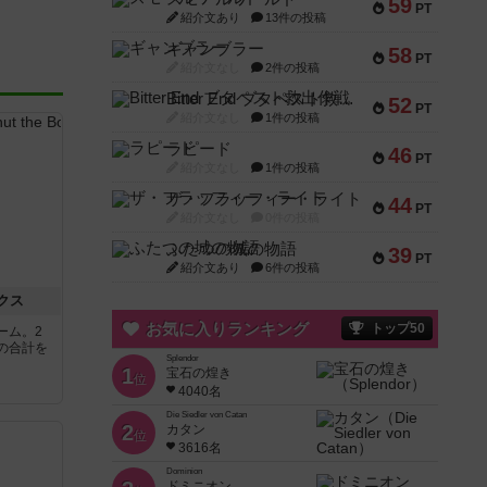
59
PT
紹介文あり
13件の投稿
ギャンブラー
58
PT
紹介文なし
2件の投稿
Bitter End ブタペスト救出作戦
52
PT
紹介文なし
1件の投稿
ラピード
46
PT
紹介文なし
1件の投稿
ザ・フラッフィー・ライト
44
PT
紹介文なし
0件の投稿
ふたつの城の物語
39
PT
紹介文あり
6件の投稿
クス
お気に入りランキング
トップ50
ーム。2
の合計を
Splendor
1
宝石の煌き
位
4040名
Die Siedler von Catan
2
カタン
位
3616名
Dominion
ドミニオン