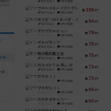
の知れた
紹介文あり
1件の投稿
ったりバ
ファースト・イン・フライト
108
PT
紹介文あり
3件の投稿
モズビ－ズ・レイダ－ズ
94
PT
紹介文あり
1件の投稿
テンプテーション
79
PT
紹介文なし
2件の投稿
ェ
インドネシア
78
PT
紹介文あり
2件の投稿
宵と暁の呪文書
75
PT
[NEW] 猫の日🐈イベント（2021年12月31日 14時33分）
紹介文あり
8件の投稿
リスボン・トラム 28
73
PT
紹介文あり
9件の投稿
の家、
アマナイト
73
PT
紹介文なし
1件の投稿
ブラヴェスト
66
PT
紹介文なし
1件の投稿
スペクタキュラー
60
PT
紹介文なし
1件の投稿
スモールワールド