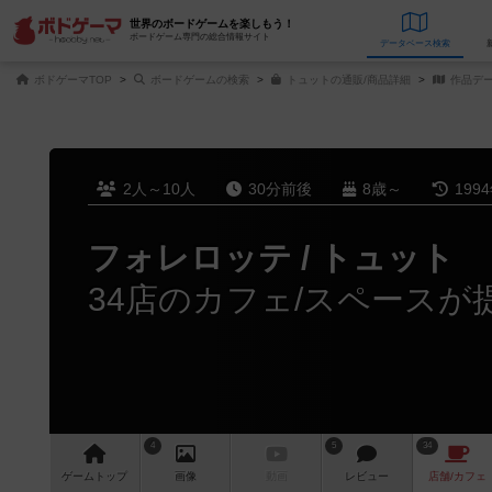
世界のボードゲームを楽しもう！
ボードゲーム専門の総合情報サイト
データベース
検
ボドゲーマTOP
ボードゲームの検索
トュットの通販/商品詳細
作品デ
2人～10人
30分前後
8歳～
199
フォレロッテ / トュット
34店のカフェ/スペースが
4
5
34
ゲーム
トップ
画像
動画
レビュー
店舗/
カフェ