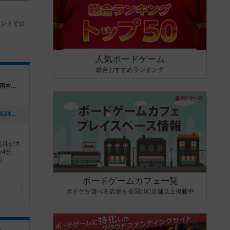
ウントでロ
人気ボードゲーム
総合おすすめランキング
兵庫県神戸市東灘区岡本1-3-17 パッセージ岡本３Ｆ
[NEW] 夏休みボードゲームイベント（2024年08月04日 12時24分）
玩具が大
4分、
）
ボードゲームカフェ一覧
ボドゲが遊べる店舗を全国500店舗以上掲載中