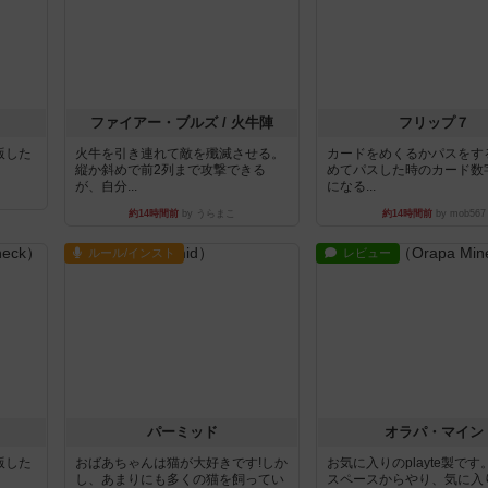
ファイアー・ブルズ / 火牛陣
フリップ７
出版した
火牛を引き連れて敵を殲滅させる。
カードをめくるかパスをす
縦か斜めで前2列まで攻撃できる
めてパスした時のカード数
が、自分...
になる...
約14時間前
by うらまこ
約14時間前
by mob567
ルール/インスト
レビュー
パーミッド
オラパ・マイン
出版した
おばあちゃんは猫が大好きです!しか
お気に入りのplayte製で
し、あまりにも多くの猫を飼ってい
スペースからやり、気に入