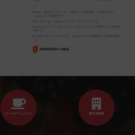
※Apple、Apple のロゴ は、米国および他の国々で登録された
Apple Inc.の商標です。
※App Store は、Apple Inc.のサービスマークです。
※Android は、グーグル インコーポレイテッドの商標または登録商
標です。
※Google Play とそのロゴは、Google Inc.の商標または登録商標で
す。
ボードゲームカフェ
運営者情報