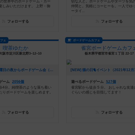
以上の世界中のボードゲーム・カー
切な人と。ボードゲームやダーツを気
楽しみいただけます。 上野・御
仲間と。気軽にコーヒーを。一人でゆ
ータイ...
フォローする
フォローする
カフェ
ボードゲームカフェ
喫茶ゆたか
雀宮ボードゲームカフ
大阪市淀川区新北野3−12−10
栃木県宇都宮市雀宮１丁目 22-17
[NEW] 毎週金曜日の夜からボードゲーム会（2022年06月12日 10時55分）
ゲーム
2056個
遊べるボードゲーム
527個
歩4分。純喫茶のような落ち着い
雀宮駅から徒歩 5 分。 おしゃれな友達
たりボードゲームを楽しめます。
ぐらいの感じを目指してます！
フォローする
フォローする