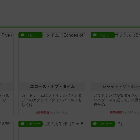
レビュー
レビュー
ブ
エコーズ・オブ・タイム
シャット・ザ・ボッ
をうめ
カードゲームにファイナルファンタ
とてもシンプルなダイスゲ
ムで
ジーのアクティブタイムバトル（も
つのダイスを振って、出目
しくは...
自分の...
約6時間前
by ジェイとと
約7時間前
by OSAっち
レビュー
レビュー