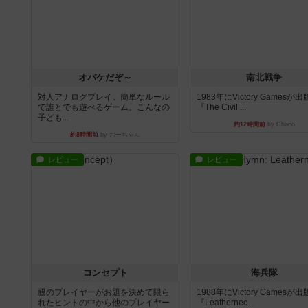
オバケだぞ～
南北戦争
対人アナログプレイ。簡単なルール
1983年にVictory Gamesが
で誰とでも遊べるゲーム。こんなの
『The Civil ...
子ども...
約12時間前
by Chaco
約8時間前
by おーちゃん
レビュー
レビュー
コンセプト
海兵隊
親のプレイヤーがお題を決めて限ら
1988年にVictory Gamesが
れたヒントの中から他のプレイヤー
『Leathernec...