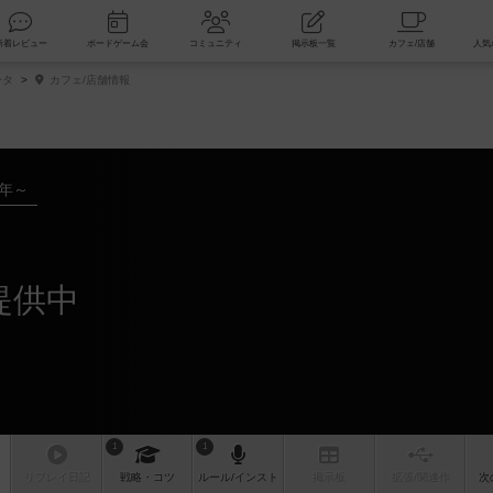
索
新着レビュー
ボードゲーム会
コミュニティ
掲示板一覧
ータ
カフェ/店舗情報
4年～
提供中
1
1
リプレイ
日記
戦略
・コツ
ルール
/インスト
掲示板
拡張/関連
作
次