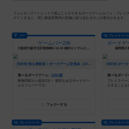
フォレロッテ / トュットで遊ぶことができるボードゲームカフェ・プレ
グインすると、同じ都道府県内の店舗に絞り込むボタンが表示されます。
バー
プレイスペー
ゲームバー236
大阪府大阪市北区曾根崎2-14-10 梅田ロイヤルビル5F
福岡県久
[NEW] 初心者歓迎！ボードゲーム交流会（2024年09月04日 17時48分）
遊べるボードゲーム
1281個
遊べるボード
東梅田駅から徒歩2分！ 個室もあるボードゲー
プレイスペー
ムカフェバーです。
入することも
フォローする
プレイスペース
プレイスペー