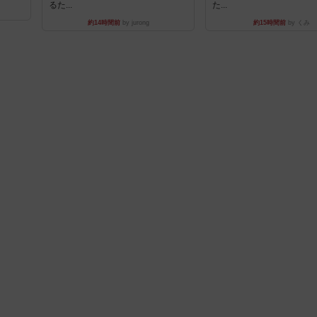
るた...
た...
約14時間前
by jurong
約15時間前
by くみ