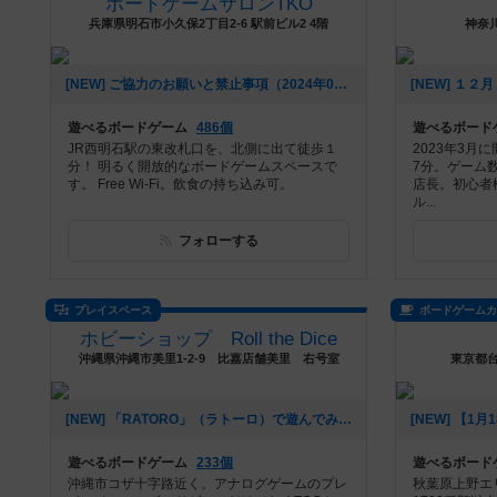
ボードゲームサロンTKO
兵庫県明石市小久保2丁目2-6 駅前ビル2 4階
神奈川
[NEW] ご協力のお願いと禁止事項（2024年04月29日 15時07分）
遊べるボードゲーム
486個
遊べるボード
JR西明石駅の東改札口を、北側に出て徒歩１
2023年3
分！ 明るく開放的なボードゲームスペースで
7分。ゲーム
す。 Free Wi-Fi。飲食の持ち込み可。
店長。初心者
ル...
フォローする
プレイスペース
ボードゲーム
ホビーショップ Roll the Dice
沖縄県沖縄市美里1-2-9 比嘉店舗美里 右号室
東京都台
[NEW] 「RATORO」（ラトーロ）で遊んでみませんか？（2023年06月10日 18時48分）
遊べるボードゲーム
233個
遊べるボード
沖縄市コザ十字路近く。アナログゲームのプレ
秋葉原上野エ