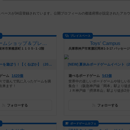
イスペースが34店登録されています。公開プロフィールの都道府県が設定されたアカ
ス
プレイスペース
ボードゲームショップ＆プレイスペース さいふる[xi-full]
Toys' Campus
留米市東櫛原町１１０５-１-2階
[NEW] ポーカーを遊ぼう！【くるぽか】（2024年09月01日 12時59分）
ゲーム
1420個
遊べるボードゲーム
543個
スで遊んで気に入ったゲームを購
世界中の楽しいボードゲームや珍しい
出来ます！
集合！（阪急神戸線「岡本」駅より徒歩
ＪＲ神戸線「摂津本山」駅より徒歩2分
フォローする
フォローする
ス
ボードゲームカフェ