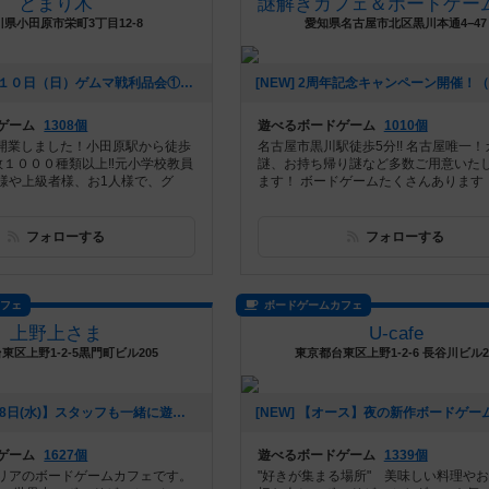
とまり木
県小田原市栄町3丁目12-8
愛知県名古屋市北区黒川本通4−47
[NEW] １２月１０日（日）ゲムマ戦利品会①（2023年11月30日 18時05分）
ゲーム
1308個
遊べるボードゲーム
1010個
月に開業しました！小田原駅から徒歩
名古屋市黒川駅徒歩5分!! 名古屋唯一！
数１０００種類以上‼️元小学校教員
謎、お持ち帰り謎など多数ご用意いた
様や上級者様、お1人様で、グ
ます！ ボードゲームたくさんあります！ .
フォローする
フォローする
カフェ
ボードゲームカフェ
上野上さま
U-cafe
東区上野1-2-5黒門町ビル205
東京都台東区上野1-2-6 長谷川ビル2
[NEW] 【1月18日(水)】スタッフも一緒に遊ぶ会＠池袋上さま（2023年01月09日 23時09分）
ゲーム
1627個
遊べるボードゲーム
1339個
リアのボードゲームカフェです。
"好きが集まる場所" 美味しい料理や