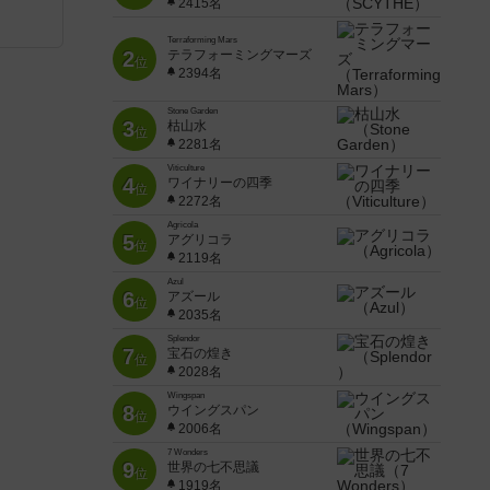
2415名
Terraforming Mars
2
テラフォーミングマーズ
位
2394名
Stone Garden
3
枯山水
位
2281名
Viticulture
4
ワイナリーの四季
位
2272名
Agricola
5
アグリコラ
位
2119名
Azul
6
アズール
位
2035名
Splendor
7
宝石の煌き
位
2028名
Wingspan
8
ウイングスパン
位
2006名
7 Wonders
9
世界の七不思議
位
1919名