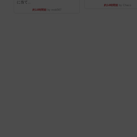
に当て...
約14時間前
by Chaco
約14時間前
by mob567