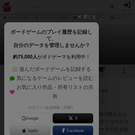
ログイン
閉じる
ボドゲーマTOP
ボードゲームの検索
雲の上のユニコーン
レビュー
ボードゲームのプレイ履歴を記録し
て、
雲の上のユニコーン
自分のデータを管理しませんか？
5件のレビュー
約75,000人
がボドゲーマを利用中！
遊んだボードゲームを記録する
4
5
30
トップ
画像
動画
レビュー
カフェ
気になるゲームのレビューを読む
お気に入り作品・所有リストの共
勇者
133名
5名
0
画像
充実
有
ログイン / 会員登録（10秒）
こっこ
1〜4人のすごろくゲームです。3歳の娘もちゃ
Google
X
んと理解して遊んでいます。青いサイコロがコ
マを進める用。1,2,2,3,3,カップケーキの目があ
Apple
Facebook