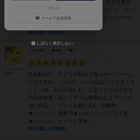
り、カップケーキは1回おやすみ。大きな数が
または
ないので、差がつきづらいのもポイント。ボー
ドのピンク色の雲に止まったら、ピンクのサイ
メールで会員登録
コロを振...
続きを読む（約2年前）
しばらく表示しない
仙人
109名
0名
0
リンクス川越
事業所
低年齢向け。子どもが初めて遊ぶボードゲーム
におすすめ。（3-7才）ルールはほとんどすごろ
くと一緒。大人が楽しむ、と言うよりは子ども
の知育教育・ボードゲーム療育のニュアンスが
強い作品。・プレイ人数2~4人・戦略性
★☆☆☆☆・洞察力★☆☆☆☆・ワイワイ度
★☆☆☆☆・オシャレ度★...
続きを読む（6年弱前）