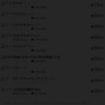
アマナイト
73
PT
紹介文なし
1件の投稿
ブラヴェスト
66
PT
紹介文なし
1件の投稿
スペクタキュラー
60
PT
紹介文なし
1件の投稿
スモールワールド
59
PT
紹介文あり
13件の投稿
ギャンブラー
58
PT
紹介文なし
2件の投稿
Bitter End ブタペスト救出作戦
52
PT
紹介文なし
1件の投稿
ラピード
46
PT
紹介文なし
1件の投稿
ザ・フラッフィー・ライト
44
PT
紹介文なし
0件の投稿
ふたつの城の物語
39
PT
紹介文あり
6件の投稿
※Apple、Apple のロゴ は、米国および他の国々で登録されたApple Inc.の商標です。