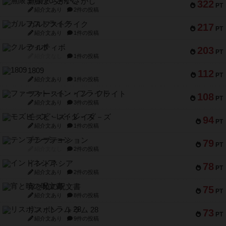
無限まちがいさがし
322
PT
紹介文あり
2件の投稿
ガルフストライク
217
PT
紹介文あり
1件の投稿
クルティボ
203
PT
紹介文なし
1件の投稿
1809
112
PT
紹介文あり
1件の投稿
ファースト・イン・フライト
108
PT
紹介文あり
3件の投稿
モズビ－ズ・レイダ－ズ
94
PT
紹介文あり
1件の投稿
テンプテーション
79
PT
紹介文なし
2件の投稿
インドネシア
78
PT
紹介文あり
2件の投稿
宵と暁の呪文書
75
PT
紹介文あり
8件の投稿
リスボン・トラム 28
73
PT
紹介文あり
9件の投稿