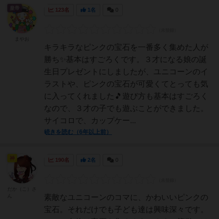
皇帝
123名
1名
0
まやお
キラキラなピンクの宝石を一番多く集めた人が
勝ち✨基本はすごろくです。３才になる娘の誕
生日プレゼントにしましたが、ユニコーンのイ
ラストや、ピンクの宝石が可愛くてとっても気
に入ってくれました🎵遊び方も基本はすごろく
なので、３才の子でも遊ぶことができました。
サイコロで、カップケー...
続きを読む（6年以上前）
神
190名
2名
0
だか（こ）さ
ん
素敵なユニコーンのコマに、かわいいピンクの
宝石。それだけでも子ども達は興味深々です。