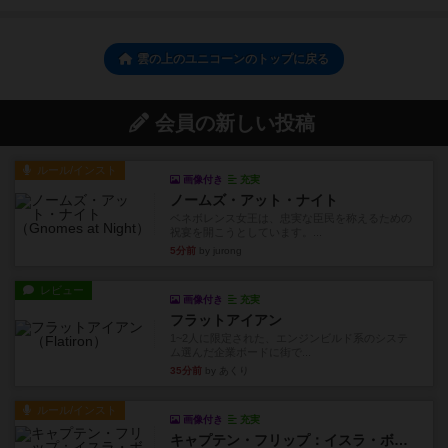
雲の上のユニコーンのトップに戻る
会員の新しい投稿
ルール/インスト
画像付き
充実
ノームズ・アット・ナイト
ベネボレンス女王は、忠実な臣民を称えるための
祝宴を開こうとしています。...
5分前
by jurong
レビュー
画像付き
充実
フラットアイアン
1~2人に限定された、エンジンビルド系のシステ
ム選んだ企業ボードに街で...
35分前
by あくり
ルール/インスト
画像付き
充実
キャプテン・フリップ：イスラ・ボンバ