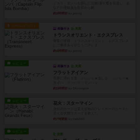
イスラ・ボンバを探しに出航!潜水艦を装備し、あ
なたの乗組員を監獄から解...
約3時間前
by jurong
ルール/インスト
画像付き
充実
トランスオリエント・エクスプレス
乗客の皆様、トランスオリエント・エクスプレス
にご乗車ありがとうございま...
約4時間前
by jurong
レビュー
画像付き
充実
フラットアイアン
世界に浸れる度 ☆☆☆☆★楽しさ ☆☆☆☆★
タイパ ☆☆☆☆☆マンハッ...
約5時間前
by DKnewyork
レビュー
花火：スターマイン
自分のカードは見えず他のプレイヤーのカードが
見える状態でカードを教えた...
約7時間前
by mob567
レビュー
充実