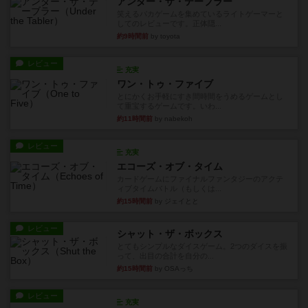
アンダー・ザ・テーブラー
笑えるバカゲームを集めているライトゲーマーと
してのレビューです。正体隠...
約9時間前
by toyota
レビュー
充実
ワン・トゥ・ファイブ
とにかくお手軽にすき間時間をうめるゲームとし
て重宝するゲームです。いわ...
約11時間前
by nabekoh
レビュー
充実
エコーズ・オブ・タイム
カードゲームにファイナルファンタジーのアクテ
ィブタイムバトル（もしくは...
約15時間前
by ジェイとと
レビュー
シャット・ザ・ボックス
とてもシンプルなダイスゲーム。2つのダイスを振
って、出目の合計を自分の...
約15時間前
by OSAっち
レビュー
充実