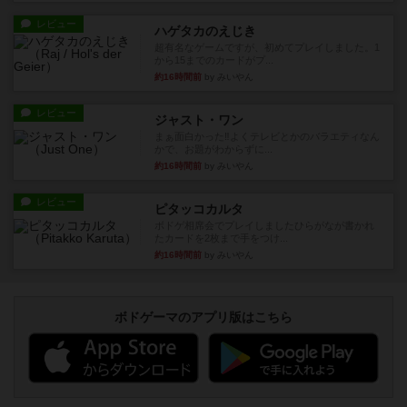
レビュー
ハゲタカのえじき
超有名なゲームですが、初めてプレイしました。1
から15までのカードがプ...
約16時間前
by みいやん
レビュー
ジャスト・ワン
まぁ面白かった‼️よくテレビとかのバラエティなん
かで、お題がわからずに...
約16時間前
by みいやん
レビュー
ピタッコカルタ
ボドゲ相席会でプレイしましたひらがなが書かれ
たカードを2枚まで手をつけ...
約16時間前
by みいやん
ボドゲーマのアプリ版はこちら