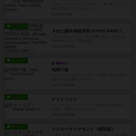
1人用トリックテイキングゲーム。勝ち数に応じて
仲間が増えていき、それに...
約1年前
の投稿
レビュー
きぬた歯科神経衰弱 SUPER HARD TRICOLORE
これは分からんって…笑首都圏にある、きぬた歯
科の看板を使った神経衰弱。...
1年以上前
の投稿
レビュー
画像付き
地獄の釜
ベッティング×バーストゲーム。賭けに勝った時の
気持ちよさは格別！坊主め...
1年以上前
の投稿
レビュー
ナナトリドリ
ハンドマネージメントゲーム手札の並び替えが不
可能で、同数のみまとめてカ...
1年以上前
の投稿
レビュー
ミスターダイヤモンド（復刻版）
メモリー×セットコレクションゲームいくつかの偽