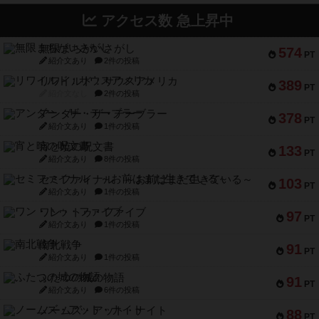
アクセス数 急上昇中
無限まちがいさがし
574
PT
紹介文あり
2件の投稿
リワイルド：サウスアメリカ
389
PT
紹介文なし
2件の投稿
アンダー・ザ・テーブラー
378
PT
紹介文あり
1件の投稿
宵と暁の呪文書
133
PT
紹介文あり
8件の投稿
セミファイナル ～お前はまだ生きている～
103
PT
紹介文あり
1件の投稿
ワン・トゥ・ファイブ
97
PT
紹介文あり
1件の投稿
南北戦争
91
PT
紹介文あり
1件の投稿
ふたつの城の物語
91
PT
紹介文あり
6件の投稿
ノームズ・アット・ナイト
88
PT