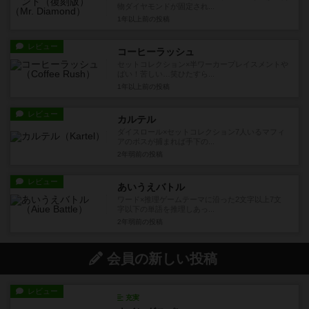
物ダイヤモンドが固定され...
1年以上前
の投稿
レビュー
コーヒーラッシュ
セットコレクション×半ワーカープレイスメントや
ばい！苦しい…笑ひたすら...
1年以上前
の投稿
レビュー
カルテル
ダイスロール×セットコレクション7人いるマフィ
アのボスが捕まれば手下の...
2年弱前
の投稿
レビュー
あいうえバトル
ワード×推理ゲームテーマに沿った2文字以上7文
字以下の単語を推理しあっ...
2年弱前
の投稿
会員の新しい投稿
レビュー
充実