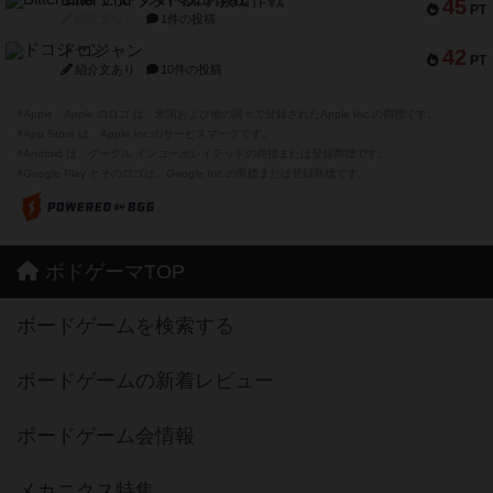
45
PT
紹介文なし
1件の投稿
ドコジャン
42
PT
紹介文あり
10件の投稿
※Apple、Apple のロゴ は、米国および他の国々で登録されたApple Inc.の商標です。
※App Store は、Apple Inc.のサービスマークです。
※Android は、グーグル インコーポレイテッドの商標または登録商標です。
※Google Play とそのロゴは、Google Inc.の商標または登録商標です。
ボドゲーマTOP
ボードゲームを検索する
ボードゲームの新着レビュー
ボードゲーム会情報
メカニクス特集