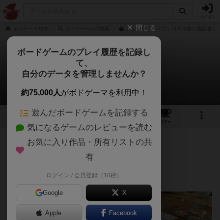
ログイン
閉じる
ボドゲーマTOP
ボードゲームの検索
チューリップバブル 日本語版の通販/商品
ボードゲームのプレイ履歴を記録し
て、
チューリップバブル
自分のデータを管理しませんか？
山田さんのレビュー
約75,000人
がボドゲーマを利用中！
遊んだボードゲームを記録する
19
2
10
31
トップ
画像
動画
レビュー
カフェ
気になるゲームのレビューを読む
お気に入り作品・所有リストの共
281名
3名
0
1年以上前
有
ログイン / 会員登録（10秒）
投資×バーストゲーム
Google
X
Apple
Facebook