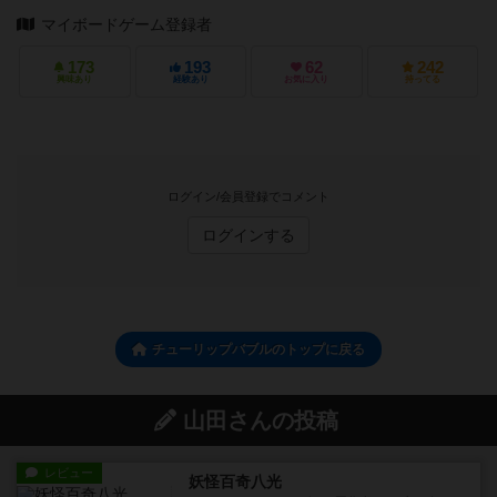
マイボードゲーム登録者
173
193
62
242
興味あり
経験あり
お気に入り
持ってる
ログイン/会員登録でコメント
ログインする
チューリップバブルのトップに戻る
山田さんの投稿
レビュー
妖怪百奇八光