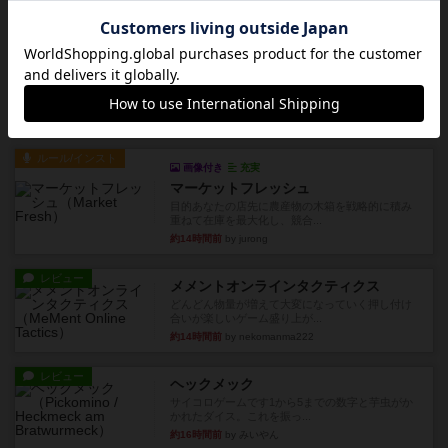
レビュー
充実
アルナックの失われし遺跡
アナログ対人プレイ数回。クニツィア先生の名作
「エルドラドを探して」にあ...
約9時間前
by おーちゃん
ルール/インスト
画像付き
充実
マーケットフレッシュ
目的あなたの店先に農産物の木箱を戦略的に積み
重ねて在庫を最大化し、競合...
約14時間前
by jurong
レビュー
メメントオンラインタクティクス
どんどん物量が増えて大変になっていく押し付け
合いが楽しいゲーム盛り上が...
約14時間前
by nekomanma222
レビュー
ヘックメック
サイコロゲームです1から5までの数字と芋虫がか
かれたダイス。これを振っ...
約16時間前
by みいやん