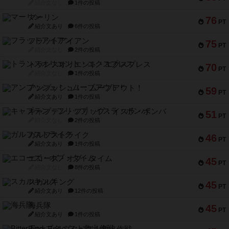
紹介文なし
1件の投稿
マーリン
76
PT
紹介文あり
6件の投稿
フラットアイアン
75
PT
紹介文なし
2件の投稿
トランスオリエント・エクスプレス
70
PT
紹介文なし
1件の投稿
アンブッシュ！：ムーブアウト！
59
PT
紹介文あり
1件の投稿
キャプテン・フリップ：イスラ・ボンバ
51
PT
紹介文なし
2件の投稿
ガルフストライク
46
PT
紹介文あり
1件の投稿
エコーズ・オブ・タイム
45
PT
紹介文なし
8件の投稿
スカルキング
45
PT
紹介文あり
12件の投稿
海兵隊
45
PT
紹介文あり
1件の投稿
Bitter End ブタペスト救出作戦