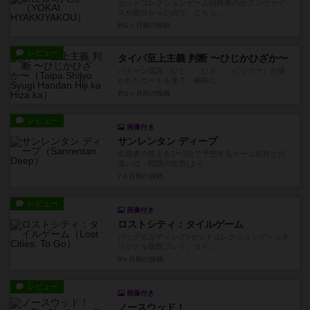
セットコレクションゲーム同作者のセブンヴァイ
スが面白かったので、こちら...
約1ヶ月前
の投稿
レビュー
タイパ至上主義 判断 〜ひじかひざか〜
パターン認識「ひじ」「ひざ」「ピッツァ」が描
かれたカードを見て、瞬時に...
約1ヶ月前
の投稿
レビュー
画像付き
サンレンタン ディープ
出題者の答えを1〜3位で予想するゲーム前作との
違いは・問題の改題(より...
7ヶ月前
の投稿
レビュー
画像付き
ロストシティ：タイルゲーム
バッグビルディング×セットコレクションゲームオ
リジナル版既プレイ。タイ...
9ヶ月前
の投稿
レビュー
画像付き
ノースウッド！