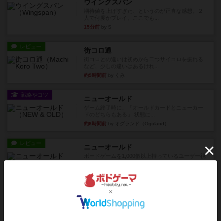
ウイングスパン
期待値を上げすぎた、というのが正直な感想。２
人で何度かプレイ。ここでも...
15分前
by S
レビュー
街コロ通
街コロとの違いは初めから二つサイコロを振れる
など、少しの違いはあるけれ...
約5時間前
by くみ
戦略やコツ
ニューオールド
ゲーム終了時に、「オールドカードとニューカー
ドのどちらもある」 状態に...
約6時間前
by オグランド（Oguland）
レビュー
ニューオールド
ボードゲームを1,000個以上持っているユーザー視
点で良かった点と悪か...
約6時間前
by オグランド（Oguland）
レビュー
デクリプト
プレイ感がしっかりしてるから、超ボードゲーム
やったなって感じ。パーティ...
約7時間前
by ヒロ(新！ボードゲーム家族)