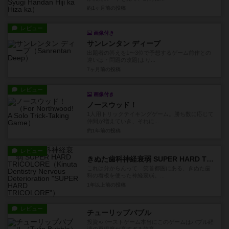
約1ヶ月前
の投稿
レビュー
画像付き
サンレンタン ディープ
出題者の答えを1〜3位で予想するゲーム前作との
違いは・問題の改題(より...
7ヶ月前
の投稿
レビュー
画像付き
ノースウッド！
1人用トリックテイキングゲーム。勝ち数に応じて
仲間が増えていき、それに...
約1年前
の投稿
レビュー
きぬた歯科神経衰弱 SUPER HARD TRICOLORE
これは分からんって…笑首都圏にある、きぬた歯
科の看板を使った神経衰弱。...
1年以上前
の投稿
レビュー
チューリップバブル
投資×バーストゲーム本当にこのゲームはバブル経