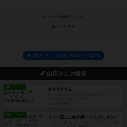
ログイン/会員登録でコメント
ログインする
ロストシティ：タイルゲームのトップに戻る
山田さんの投稿
レビュー
妖怪百奇八光
セットコレクションゲーム同作者のセブンヴァイ
スが面白かったので、こちら...
約1ヶ月前
の投稿
レビュー
タイパ至上主義 判断 〜ひじかひざか〜
パターン認識「ひじ」「ひざ」「ピッツァ」が描
かれたカードを見て、瞬時に...