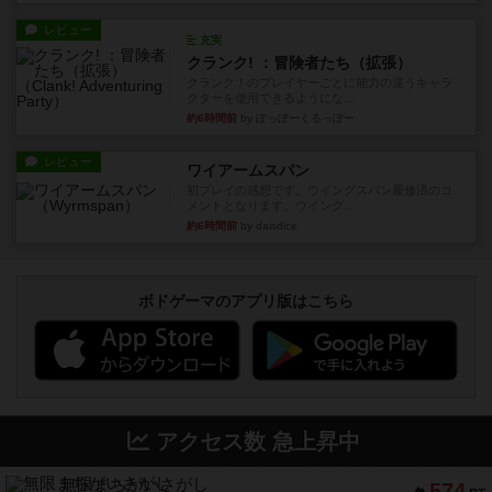
レビュー
充実
クランク! ：冒険者たち（拡張）
クランク！のプレイヤーごとに能力の違うキャラ
クターを使用できるようにな...
約6時間前
by ぽっぽーくるっぽー
レビュー
ワイアームスパン
初プレイの感想です。ウイングスパン履修済のコ
メントとなります。ウイング...
約6時間前
by daisdice
ボドゲーマのアプリ版はこちら
アクセス数 急上昇中
無限まちがいさがし
574