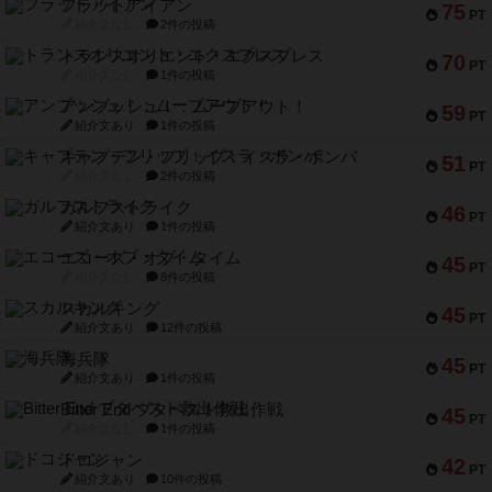
フラットアイアン
75
PT
紹介文なし
2件の投稿
トランスオリエント・エクスプレス
70
PT
紹介文なし
1件の投稿
アンブッシュ！：ムーブアウト！
59
PT
紹介文あり
1件の投稿
キャプテン・フリップ：イスラ・ボンバ
51
PT
紹介文なし
2件の投稿
ガルフストライク
46
PT
紹介文あり
1件の投稿
エコーズ・オブ・タイム
45
PT
紹介文なし
8件の投稿
スカルキング
45
PT
紹介文あり
12件の投稿
海兵隊
45
PT
紹介文あり
1件の投稿
Bitter End ブタペスト救出作戦
45
PT
紹介文なし
1件の投稿
ドコジャン
42
PT
紹介文あり
10件の投稿