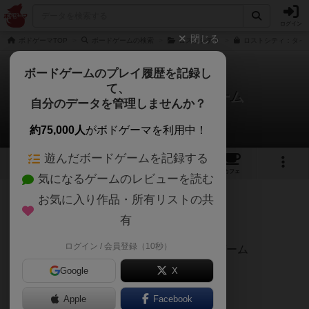
ログイン
閉じる
ボドゲーマTOP
ボードゲームの検索
ロストシティ
ロストシティ：タイ
ボードゲームのプレイ履歴を記録し
て、
ロストシティ：タイルゲーム
自分のデータを管理しませんか？
山田さんのレビュー
約75,000人
がボドゲーマを利用中！
遊んだボードゲームを記録する
2
3
15
トップ
画像
動画
レビュー
カフェ
気になるゲームのレビューを読む
お気に入り作品・所有リストの共
254名
4名
0
9ヶ月前
有
ログイン / 会員登録（10秒）
バッグビルディング×セットコレクションゲーム
Google
X
オリジナル版既プレイ。
Apple
Facebook