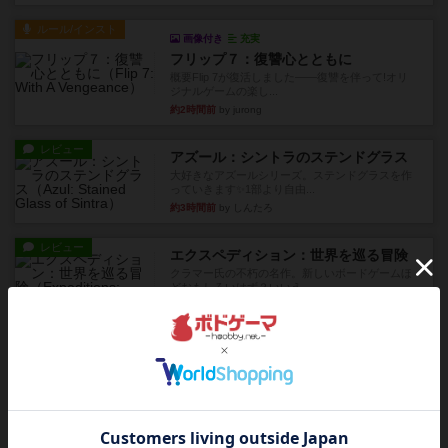
ルール/インスト
画像付き
充実
フリップ７：復讐心とともに
概要Flip 7が復活しました――復讐を伴って!オリ
ジナルゲームの楽し...
約2時間前
by jurong
レビュー
アズール：シントラのステンドグラス
大好きなアズールシリーズ。ステンドグラスを作
っていきます✨1部より自由...
約3時間前
by しんたろ
レビュー
エクスペディション：世界を巡る冒険
クラマー氏の不朽の名作。新しいボードゲームほ
どおもしろいはず？いいえ。...
約3時間前
by 田中昌平
レビュー
スライプ
メインコマ一つサブコマ四つでそれぞれプレイし
ます。動かし方はコマか壁に...
約4時間前
by くみ
リプレイ