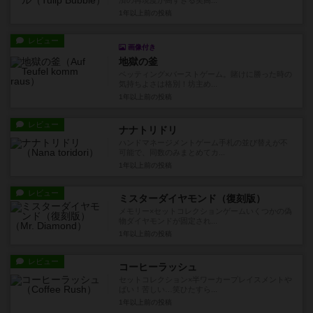
済の再現度が高すぎる笑高...
1年以上前
の投稿
レビュー
画像付き
地獄の釜
ベッティング×バーストゲーム。賭けに勝った時の
気持ちよさは格別！坊主め...
1年以上前
の投稿
レビュー
ナナトリドリ
ハンドマネージメントゲーム手札の並び替えが不
可能で、同数のみまとめてカ...
1年以上前
の投稿
レビュー
ミスターダイヤモンド（復刻版）
メモリー×セットコレクションゲームいくつかの偽
物ダイヤモンドが固定され...
1年以上前
の投稿
レビュー
コーヒーラッシュ
セットコレクション×半ワーカープレイスメントや
ばい！苦しい…笑ひたすら...
1年以上前
の投稿