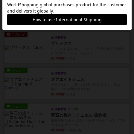
画像付き
リーダーズ
久しぶりに取り出してプレイ。詰めきれなかっ
た…であっさり追い込まれて負...
約4時間前
by くみ
リプレイ
画像付き
ブリックス
久しぶりに取り出してプレイ。記号担当と色担当
に分かれてプレイ。あかんか...
約4時間前
by くみ
レビュー
画像付き
ダグエイトチェス
チェスなのに、ほんの10分で終わります。動きで
敵のコマの種類が分かれば...
約4時間前
by くみ
レビュー
画像付き
充実
宝石の煌き：デュエル 偽造者
筆者が最も好きな2人用ボードゲームである『宝石
の煌めき デュエル』に、...
約5時間前
by 手動人形