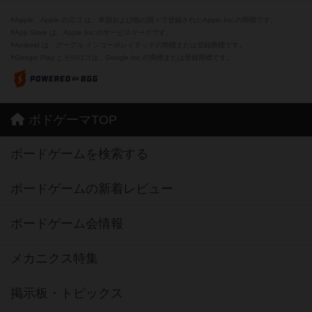
※Apple、Apple のロゴ は、米国および他の国々で登録されたApple Inc.の商標です。
※App Store は、Apple Inc.のサービスマークです。
※Android は、グーグル インコーポレイテッドの商標または登録商標です。
※Google Play とそのロゴは、Google Inc.の商標または登録商標です。
ボドゲーマTOP
ボードゲームを検索する
ボードゲームの新着レビュー
ボードゲーム会情報
メカニクス特集
掲示板・トピックス