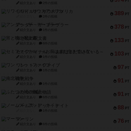
PT
紹介文あり
2件の投稿
リワイルド：サウスアメリカ
389
PT
紹介文なし
2件の投稿
アンダー・ザ・テーブラー
378
PT
紹介文あり
1件の投稿
宵と暁の呪文書
133
PT
紹介文あり
8件の投稿
セミファイナル ～お前はまだ生きている～
103
PT
紹介文あり
1件の投稿
ワン・トゥ・ファイブ
97
PT
紹介文あり
1件の投稿
南北戦争
91
PT
紹介文あり
1件の投稿
ふたつの城の物語
91
PT
紹介文あり
6件の投稿
ノームズ・アット・ナイト
88
PT
紹介文なし
1件の投稿
マーリン
76
PT
紹介文あり
6件の投稿