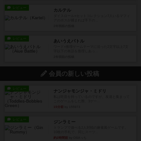
レビュー
カルテル
ダイスロール×セットコレクション7人いるマフィ
アのボスが捕まれば手下の...
2年弱前
の投稿
レビュー
あいうえバトル
ワード×推理ゲームテーマに沿った2文字以上7文
字以下の単語を推理しあっ...
2年弱前
の投稿
会員の新しい投稿
レビュー
ナンジャモンジャ・ミドリ
私は吃音を持っているのですが、友達と集まって
このゲームをした際、3ゲー...
15分前
by 155973
レビュー
ジンラミー
トランプで遊べる2人対戦の麻雀風ゲームです。
10枚の手札で、同じスーツ...
約2時間前
by OSAっち