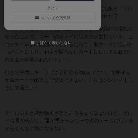
または
タイル版になったことでオリジナル版の欠点である「プレ
イ後にシャッフルする」手間が大幅に軽減された笑
メールで会員登録
オリジナル版でいう手札の位置である部分が共有の場札と
なったことで、カードのステイにリスクが生じている。こ
しばらく表示しない
れがタイル版の醍醐味でもあるだろう。嵐カードが追加さ
れたことにより、相手が取れないカードに対しても100%
の安全が保障されないという。
自分の手元にキープできる部分も2枚までかつ、使用する
か嵐カードが出るまで交換できない。これはジレンマまし
ましで面白い！
タイルの引き運が強すぎるところもなくはないけど、プレ
イ時間20分だし。運が悪かったな〜で次のゲームに行ける
からそんなに気にならない。