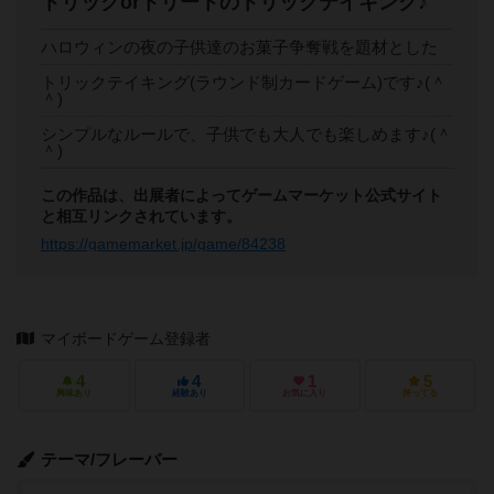
トリックorトリートのトリックテイキング♪
ハロウィンの夜の子供達のお菓子争奪戦を題材とした
トリックテイキング(ラウンド制カードゲーム)です♪(＾
＾)
シンプルなルールで、子供でも大人でも楽しめます♪(＾
＾)
この作品は、出展者によってゲームマーケット公式サイト
と相互リンクされています。
https://gamemarket.jp/game/84238
マイボードゲーム登録者
4
4
1
5
興味あり
経験あり
お気に入り
持ってる
テーマ/フレーバー