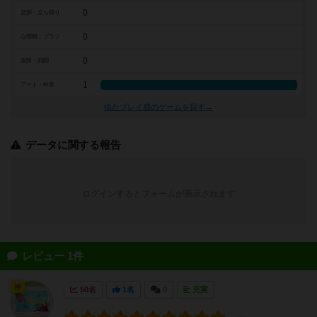
0
交渉・立ち回り
0
心理戦・ブラフ
0
攻防・戦闘
1
アート・外見
似たプレイ感のゲームを探す→
データに関する報告
ログインするとフォームが表示されます
レビュー 1件
神
50名
1名
0
充実