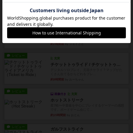
ずっと前のドイツ年間ゲーム大賞ながら、シンプ
ルで簡単な小ゲームで今でも...
約5時間前
by tamio
レビュー
無限まちがいさがし
6つの場面カード（表、裏で違う絵）が何枚かあ
り、そのうち3つ選んで、同...
約7時間前
by ジェイとと
レビュー
充実
チケットトゥライド / チケットトゥライドアメリカ
デジタルソロプレイ。元祖チケライ？マップがた
くさん出てるからどれをプレ...
約9時間前
by おーちゃん
レビュー
画像付き
充実
ホットストリーク
星7軽〜中量級を中心にプレイするゲーマーの感想
です。ボードゲーム会にて...
約15時間前
by おとん
レビュー
ガルフストライク