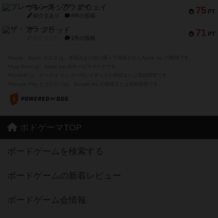
ブレーキング・アウェイ
75
PT
紹介文あり
4件の投稿
ザ・フラッド
71
PT
紹介文なし
1件の投稿
※Apple、Apple のロゴ は、米国および他の国々で登録されたApple Inc.の商標です。
※App Store は、Apple Inc.のサービスマークです。
※Android は、グーグル インコーポレイテッドの商標または登録商標です。
※Google Play とそのロゴは、Google Inc.の商標または登録商標です。
ボドゲーマTOP
ボードゲームを検索する
ボードゲームの新着レビュー
ボードゲーム会情報