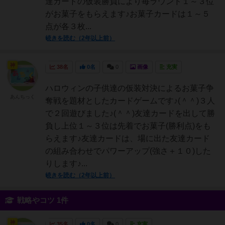
達カードの仮装勝負により毎ラウンド１～３位
がお菓子をもらえます♪お菓子カードは１～５
点が各３枚...
続きを読む（2年以上前）
神
38名
0名
0
画像
充実
ハロウィンの子供達の仮装対決によるお菓子争
あんちっく
奪戦を題材としたカードゲームです♪(＾＾)３人
で２回遊びました♪(＾＾)友達カードを出して勝
負し上位１～３位は先着でお菓子(勝利点)をも
らえます♪友達カードは、場に出た友達カード
の組み合わせでパワーアップ(強さ＋１０)した
りします♪...
続きを読む（2年以上前）
戦略やコツ 1件
神
35名
0名
0
充実