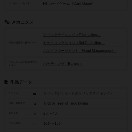
カードゲーム（Card Game）
その他のコンセプト
メカニクス
トリックテイキング（Trick-taking）
セットコレクション（Set Collection）
得点や資源等の獲得ルール
ハンドマネージメント（Hand Management）
プレイヤーの干渉/影響アク
バッティング（Batting）
ション
作品データ
トリックorトリートのトリックテイキング♪
タイトル
Trick or Treet of Trick Taking
原題・英題表記
2人～4人
参加人数
10分～15分
プレイ時間