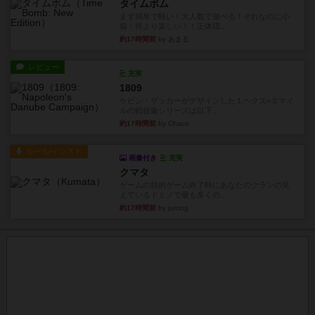
タイムボム
まず簡単で軽い！大人数で遊べる！それなのに小
箱！何より楽しい！！正体隠...
約17時間前
by あまる
レビュー
充実
1809
ケビン・ザッカーがデザインした１ヘクス=２マイ
ルの戦役級シリーズは以下...
約17時間前
by Chaco
ルール/インスト
画像付き
充実
クマタ
ゲームの目的ゲーム終了時にあなたのクランの見
えているドミノで最も多くの...
約17時間前
by jurong