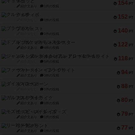
ギョッと
154
PT
紹介文あり
1件の投稿
クルティボ
152
PT
紹介文なし
1件の投稿
ブラヴェスト
140
PT
紹介文なし
1件の投稿
ドブル：ポケットモンスター
122
PT
紹介文あり
4件の投稿
ジャンヌ・ダルク-オルレアン ドロー＆ライト
118
PT
紹介文なし
5件の投稿
ファースト・イン・フライト
94
PT
紹介文あり
3件の投稿
ダイススローン
88
PT
紹介文なし
1件の投稿
ガルフストライク
80
PT
紹介文あり
1件の投稿
モズビ－ズ・レイダ－ズ
79
PT
紹介文あり
1件の投稿
リー対グラント
77
PT
紹介文あり
1件の投稿