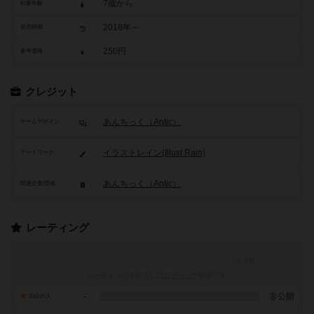
7歳から
対象年齢
2018年～
発売時期
250円
参考価格
クレジット
あんちっく（Antic）
ゲームデザイン
イラストレイン(Illust Rain)
アートワーク
あんちっく（Antic）
関連企業/団体
レーティング
レーティングを行うには
ログイン
が必要です
-
非公開
10点の人