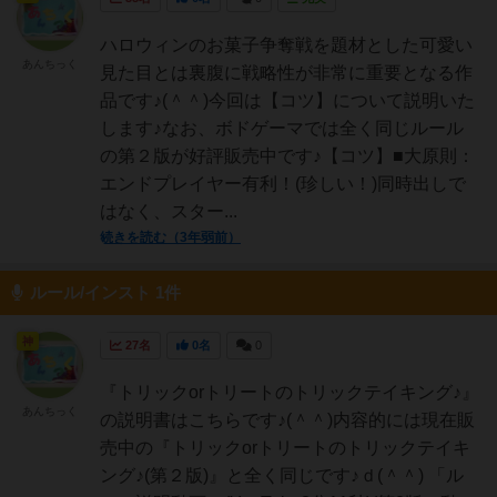
ハロウィンのお菓子争奪戦を題材とした可愛い
あんちっく
見た目とは裏腹に戦略性が非常に重要となる作
品です♪(＾＾)今回は【コツ】について説明いた
します♪なお、ボドゲーマでは全く同じルール
の第２版が好評販売中です♪【コツ】■大原則：
エンドプレイヤー有利！(珍しい！)同時出しで
はなく、スター...
続きを読む（3年弱前）
ルール/インスト 1件
神
27名
0名
0
『トリックorトリートのトリックテイキング♪』
あんちっく
の説明書はこちらです♪(＾＾)内容的には現在販
売中の『トリックorトリートのトリックテイキ
ング♪(第２版)』と全く同じです♪ｄ(＾＾) 「ル