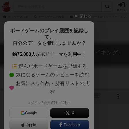
ログイン
閉じる
ボドゲーマTOP
ボードゲームの検索
トリックorトリートのトリックテイキング
ボードゲームのプレイ履歴を記録し
て、
自分のデータを管理しませんか？
トリックorトリートのトリックテイキング♪
約75,000人
がボドゲーマを利用中！
Trick or Treet of Trick Taking
遊んだボードゲームを記録する
気になるゲームのレビューを読む
お気に入り作品・所有リストの共
有
5
1
トップ
画像
動画
レビュー
カフェ
ログイン / 会員登録（10秒）
Google
X
Apple
Facebook