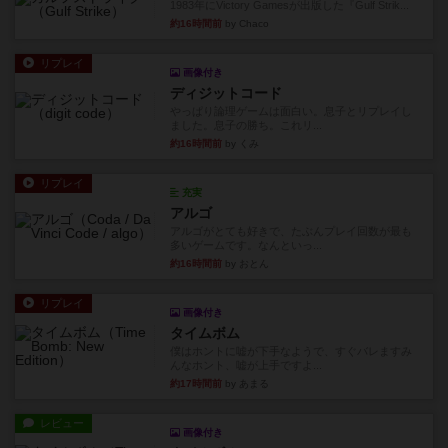
1983年にVictory Gamesが出版した『Gulf Strik...
約16時間前
by Chaco
リプレイ
画像付き
ディジットコード
やっぱり論理ゲームは面白い。息子とリプレイし
ました。息子の勝ち。これリ...
約16時間前
by くみ
リプレイ
充実
アルゴ
アルゴがとても好きで、たぶんプレイ回数が最も
多いゲームです。なんといっ...
約16時間前
by おとん
リプレイ
画像付き
タイムボム
僕はホントに嘘が下手なようで、すぐバレますみ
んなホント、嘘が上手ですよ...
約17時間前
by あまる
レビュー
画像付き