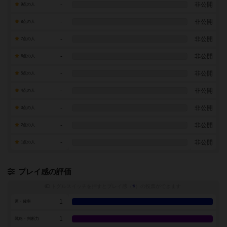
-
非公開
9点の人
-
非公開
8点の人
-
非公開
7点の人
-
非公開
6点の人
-
非公開
5点の人
-
非公開
4点の人
-
非公開
3点の人
-
非公開
2点の人
-
非公開
1点の人
プレイ感の評価
トグルスイッチを押すとプレイ感（
※
）の投票ができます
1
運・確率
1
戦略・判断力