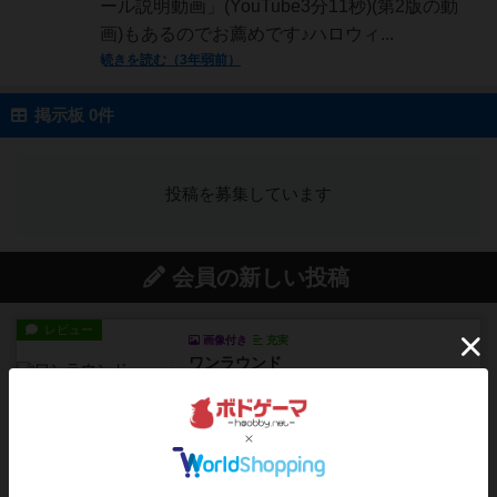
ール説明動画」(YouTube3分11秒)(第2版の動
画)もあるのでお薦めです♪ハロウィ...
続きを読む（3年弱前）
掲示板 0件
投稿を募集しています
会員の新しい投稿
レビュー
画像付き
充実
ワンラウンド
星5軽〜中量級を中心にプレイするゲーマーの感想
です。今回はボードゲーム...
約2時間前
by おとん
レビュー
充実
花火