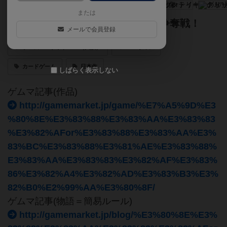
または
ハロウィンの夜の子供達のお菓子争奪戦！
メールで会員登録
ゲームマーケット2018（大阪）
ハロウィン
カードゲーム
日本作
しばらく表示しない
ゲムマ記事(作品)
http://gamemarket.jp/game/%E7%A5%9D%E3
%80%8E%E3%83%88%E3%83%AA%E3%83%83
%E3%82%AFor%E3%83%88%E3%83%AA%E3%
83%BC%E3%83%88%E3%81%AE%E3%83%88%
E3%83%AA%E3%83%83%E3%82%AF%E3%83%
86%E3%82%A4%E3%82%AD%E3%83%B3%E3%
82%B0%E2%99%AA%E3%80%8F/
ゲムマ記事(物語＝簡易ルール)
http://gamemarket.jp/blog/%E3%80%8E%E3%