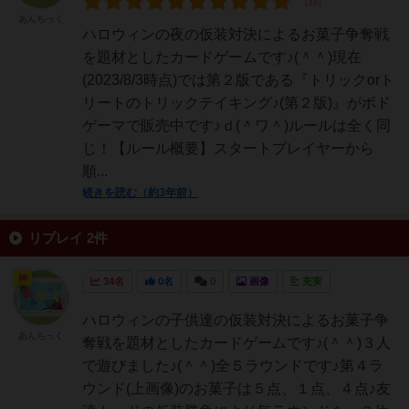
あんちっく
ハロウィンの夜の仮装対決によるお菓子争奪戦
を題材としたカードゲームです♪(＾＾)現在
(2023/8/3時点)では第２版である『トリックorト
リートのトリックテイキング♪(第２版)』がボド
ゲーマで販売中です♪ｄ(＾ワ＾)ルールは全く同
じ！【ルール概要】スタートプレイヤーから
順...
続きを読む（約3年前）
リプレイ 2件
神
34名
0名
0
画像
充実
ハロウィンの子供達の仮装対決によるお菓子争
あんちっく
奪戦を題材としたカードゲームです♪(＾＾)３人
で遊びました♪(＾＾)全５ラウンドです♪第４ラ
ウンド(上画像)のお菓子は５点、１点、４点♪友