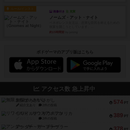
ルール/インスト
画像付き
充実
ノームズ・アット・ナイト
ベネボレンス女王は、忠実な臣民を称えるための
祝宴を開こうとしています。...
約15時間前
by jurong
ボドゲーマのアプリ版はこちら
アクセス数 急上昇中
無限まちがいさがし
574
PT
紹介文あり
2件の投稿
リワイルド：サウスアメリカ
389
PT
紹介文なし
2件の投稿
アンダー・ザ・テーブラー
378
PT