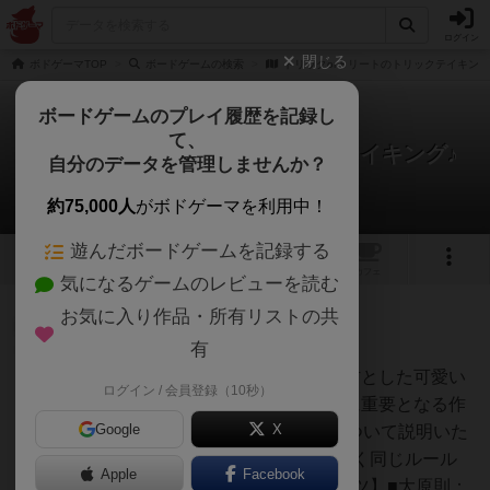
ログイン
閉じる
ボドゲーマTOP
ボードゲームの検索
トリックorトリートのトリックテイキング
ボードゲームのプレイ履歴を記録し
て、
トリックorトリートのトリックテイキング♪
自分のデータを管理しませんか？
1件の戦略やコツ
約75,000人
がボドゲーマを利用中！
遊んだボードゲームを記録する
5
1
トップ
画像
動画
レビュー
カフェ
気になるゲームのレビューを読む
お気に入り作品・所有リストの共
神
35名
0名
0
充実
有
ハロウィンのお菓子争奪戦を題材とした可愛い
ログイン / 会員登録（10秒）
あんちっく
見た目とは裏腹に戦略性が非常に重要となる作
Google
X
品です♪(＾＾)今回は【コツ】について説明いた
します♪なお、ボドゲーマでは全く同じルール
Apple
Facebook
の第２版が好評販売中です♪【コツ】■大原則：