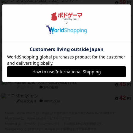
アンブッシュ！：ムーブアウト！
59
PT
紹介文あり
1件の投稿
キャプテン・フリップ：イスラ・ボンバ
51
PT
紹介文なし
2件の投稿
ガルフストライク
46
PT
紹介文あり
1件の投稿
エコーズ・オブ・タイム
45
PT
紹介文なし
8件の投稿
スカルキング
45
PT
紹介文あり
12件の投稿
海兵隊
45
PT
紹介文あり
1件の投稿
Bitter End ブタペスト救出作戦
45
PT
紹介文なし
1件の投稿
ドコジャン
42
PT
紹介文あり
10件の投稿
※Apple、Apple のロゴ は、米国および他の国々で登録されたApple Inc.の商標です。
※App Store は、Apple Inc.のサービスマークです。
※Android は、グーグル インコーポレイテッドの商標または登録商標です。
※Google Play とそのロゴは、Google Inc.の商標または登録商標です。