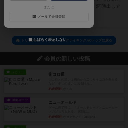
エンドプレイヤー有利！(珍しい！)同時出しで
または
はなく、スター...
メールで会員登録
続きを読む（3年弱前）
しばらく表示しない
トリックorトリートのトリックテイキング♪のトップに戻る
会員の新しい投稿
レビュー
街コロ通
街コロとの違いは初めから二つサイコロを振れる
など、少しの違いはあるけれ...
約3時間前
by くみ
戦略やコツ
ニューオールド
ゲーム終了時に、「オールドカードとニューカー
ドのどちらもある」 状態に...
約4時間前
by オグランド（Oguland）