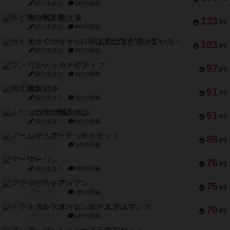
紹介文あり
1件の投稿
宵と暁の呪文書
133
PT
紹介文あり
8件の投稿
セミファイナル ～お前はまだ生きている～
103
PT
紹介文あり
1件の投稿
ワン・トゥ・ファイブ
97
PT
紹介文あり
1件の投稿
南北戦争
91
PT
紹介文あり
1件の投稿
ふたつの城の物語
91
PT
紹介文あり
6件の投稿
ノームズ・アット・ナイト
88
PT
紹介文なし
1件の投稿
マーリン
76
PT
紹介文あり
6件の投稿
フラットアイアン
75
PT
紹介文なし
2件の投稿
トランスオリエント・エクスプレス
70
PT
紹介文なし
1件の投稿