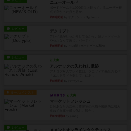
レビュー
ニューオールド
ボードゲームを1,000個以上持っているユーザー視
点で良かった点と悪か...
約4時間前
by オグランド（Oguland）
レビュー
デクリプト
プレイ感がしっかりしてるから、超ボードゲーム
やったなって感じ。パーティ...
約5時間前
by ヒロ(新！ボードゲーム家族)
レビュー
充実
アルナックの失われし遺跡
アナログ対人プレイ数回。クニツィア先生の名作
「エルドラドを探して」にあ...
約7時間前
by おーちゃん
ルール/インスト
画像付き
充実
マーケットフレッシュ
目的あなたの店先に農産物の木箱を戦略的に積み
重ねて在庫を最大化し、競合...
約12時間前
by jurong
レビュー
メメントオンラインタクティクス