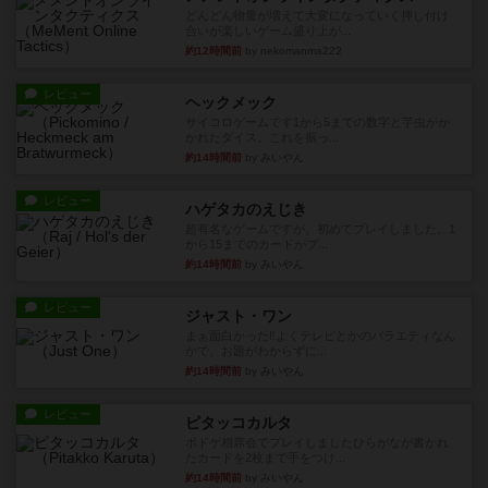
どんどん物量が増えて大変になっていく押し付け
合いが楽しいゲーム盛り上が...
約12時間前
by nekomanma222
レビュー
ヘックメック
サイコロゲームです1から5までの数字と芋虫がか
かれたダイス。これを振っ...
約14時間前
by みいやん
レビュー
ハゲタカのえじき
超有名なゲームですが、初めてプレイしました。1
から15までのカードがプ...
約14時間前
by みいやん
レビュー
ジャスト・ワン
まぁ面白かった‼️よくテレビとかのバラエティなん
かで、お題がわからずに...
約14時間前
by みいやん
レビュー
ピタッコカルタ
ボドゲ相席会でプレイしましたひらがなが書かれ
たカードを2枚まで手をつけ...
約14時間前
by みいやん