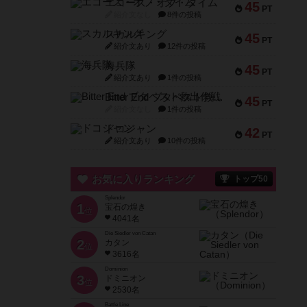
エコーズ・オブ・タイム
45
PT
紹介文なし
8件の投稿
スカルキング
45
PT
紹介文あり
12件の投稿
海兵隊
45
PT
紹介文あり
1件の投稿
Bitter End ブタペスト救出作戦
45
PT
紹介文なし
1件の投稿
ドコジャン
42
PT
紹介文あり
10件の投稿
お気に入りランキング
トップ50
Splendor
1
宝石の煌き
位
4041名
Die Siedler von Catan
2
カタン
位
3616名
Dominion
3
ドミニオン
位
2530名
Battle Line