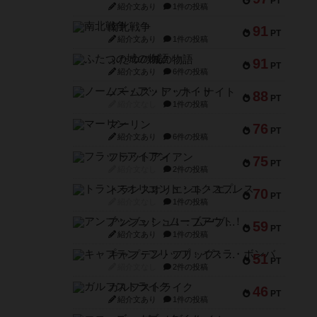
PT
紹介文あり
1件の投稿
南北戦争
91
PT
紹介文あり
1件の投稿
ふたつの城の物語
91
PT
紹介文あり
6件の投稿
ノームズ・アット・ナイト
88
PT
紹介文なし
1件の投稿
マーリン
76
PT
紹介文あり
6件の投稿
フラットアイアン
75
PT
紹介文なし
2件の投稿
トランスオリエント・エクスプレス
70
PT
紹介文なし
1件の投稿
アンブッシュ！：ムーブアウト！
59
PT
紹介文あり
1件の投稿
キャプテン・フリップ：イスラ・ボンバ
51
PT
紹介文なし
2件の投稿
ガルフストライク
46
PT
紹介文あり
1件の投稿