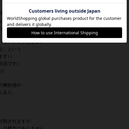
戦略性が非常に高く面白い作品です♪
なので、
ち１枚が公開されており、
パワーアップします♪
る」という
ます♪）
作品です♪
)
の爽快感や
もあり、
分類されますが、
」の概念はありません。