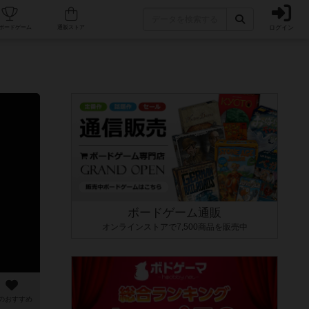
ログイン
カフェ/店舗
人気ボードゲーム
通販ストア
ボードゲーム通販
オンラインストアで7,500商品を販売中
のおすすめ