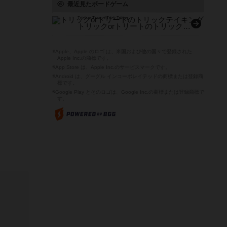
最近見たボードゲーム
Trick or Treet of Trick Taking
トリックorトリートのトリックテイキング♪
※Apple、Apple のロゴ は、米国および他の国々で登録された
Apple Inc.の商標です。
※App Store は、Apple Inc.のサービスマークです。
※Android は、グーグル インコーポレイテッドの商標または登録商
標です。
※Google Play とそのロゴは、Google Inc.の商標または登録商標で
す。