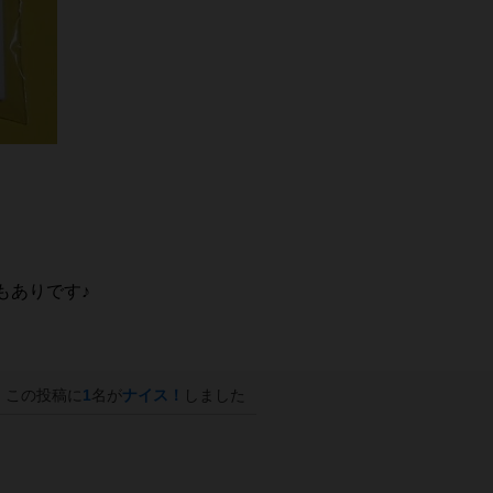
もありです♪
この投稿に
1
名が
ナイス！
しました