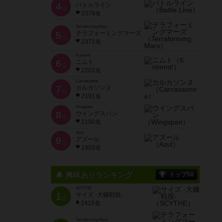
4
バトルライン
位
2379名
Terraforming Mars
5
テラフォーミングマーズ
位
2371名
6 nimmt!
6
ニムト
位
2202名
Carcassonne
7
カルカソンヌ
位
2191名
Wingspan
8
ウイングスパン
位
2150名
Azul
9
アズール
位
1903名
興味ありランキング
トップ50
SCYTHE
1
サイズ -大鎌戦役-
位
2415名
Terraforming Mars