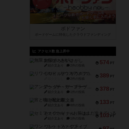
ボドファン
ボードゲームに特化したクラウドファンディング
アクセス数 急上昇中
無限まちがいさがし
574
PT
紹介文あり
2件の投稿
リワイルド：サウスアメリカ
389
PT
紹介文なし
2件の投稿
アンダー・ザ・テーブラー
378
PT
紹介文あり
1件の投稿
宵と暁の呪文書
133
PT
紹介文あり
8件の投稿
セミファイナル ～お前はまだ生きている～
103
PT
紹介文あり
1件の投稿
ワン・トゥ・ファイブ
97