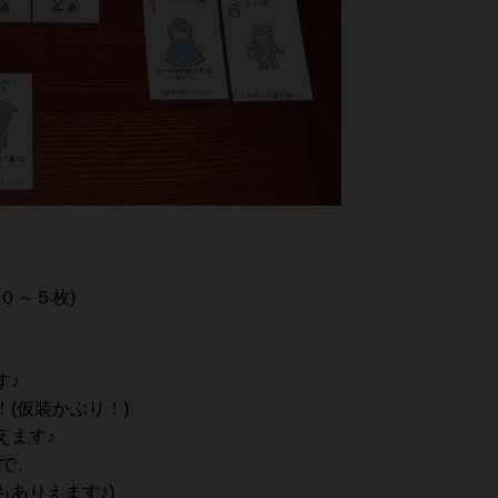
０～５枚)
す♪
(仮装かぶり！)
えます♪
ので、
ありえます♪)