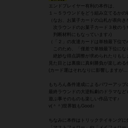
エンドプレイヤー有利の本作は、
１～５ラウンドをどう組み立てるかの
（なお、お菓子カードの山札が表向き
次ラウンドのお菓子カード３枚のう
判断材料にもなっています♪)
（「２」の友達カードは単独最下位で
このため、「僅差で単独最下位にな
絶妙な得点調整が求められたりもし
見た目とは裏腹に真剣勝負が楽しめる
(カード運はそれなりに影響しますが…♪
もちろん条件達成によるパワーアップ
最終ラウンドの大逆転劇のドラマなど
遊ぶ事そのものも楽しい作品です♪
v(＾＾)世界観もGood♪
ちなみに本作はトリックテイキングに
「マストフォロー」や「メイフォロー