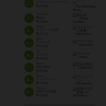
2
テラフォーミングマーズ
位
2395名
Stone Garden
3
枯山水
位
2280名
Viticulture
4
ワイナリーの四季
位
2273名
Agricola
5
アグリコラ
位
2120名
Azul
6
アズール
位
2033名
Splendor
7
宝石の煌き
位
2030名
Wingspan
8
ウイングスパン
位
2006名
7 Wonders
9
世界の七不思議
位
1920名