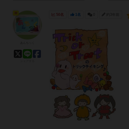
神
50名
1名
0
約3年前
あんちっく
シェアする