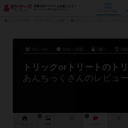
世界のボードゲームを楽しもう！
ボードゲーム専門の総合情報サイト
データベース
検
ボドゲーマTOP
ボードゲームの検索
トリックorトリートのトリックテイキング
2人～4人
10分～15分
7歳～
20
トリックorトリートのト
あんちっくさんのレビュ
5
1
ゲーム
トップ
画像
動画
レビュー
店舗/
カフェ