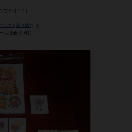
です♪(＾＾)
ング♪(第２版)
』
が
ルールは全く同じ！