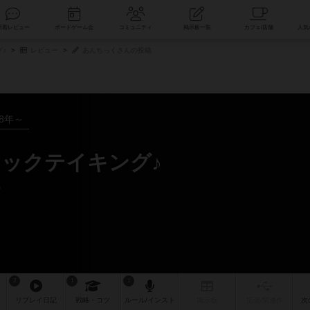
索
新着レビュー
ボードゲーム会
コミュニティ
掲示板一覧
♪
レビュー
あんちっくさんの投稿
18年～
リックテイキング♪
ー
2
1
1
リプレイ
日記
戦略
・コツ
ルール
/インスト
掲示板
拡張/関連
作
次