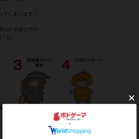
ってしまいます！
得点が２倍なので
ワ＾)／