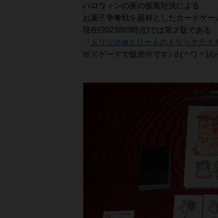
ハロウィンの夜の仮装対決による
お菓子争奪戦を題材としたカードゲーム
現在(2023/8/3時点)では第２版である
『
トリックorトリートのトリックテイキ
ボドゲーマで販売中です♪ｄ(＾ワ＾)