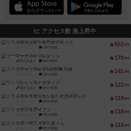
アクセス数 急上昇中
リワイルド：サウスアメリカ
552
PT
紹介文なし
2件の投稿
マーケットフレッシュ
170
PT
紹介文あり
1件の投稿
ファイアー・ブルズ / 火牛陣
141
PT
紹介文なし
1件の投稿
ワン・トゥ・ファイブ
122
PT
紹介文あり
1件の投稿
トランスオリエント・エクスプレス
119
PT
紹介文なし
1件の投稿
フラットアイアン
118
PT
紹介文なし
2件の投稿
エコーズ・オブ・タイム
118
PT
紹介文なし
8件の投稿