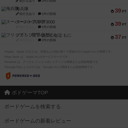
紹介文あり
2件の投稿
海兵隊
39
PT
紹介文あり
1件の投稿
スーパーストア3000
39
PT
紹介文なし
1件の投稿
フリップ７：復讐心とともに
37
PT
紹介文なし
2件の投稿
※Apple、Apple のロゴ は、米国および他の国々で登録されたApple Inc.の商標です。
※App Store は、Apple Inc.のサービスマークです。
※Android は、グーグル インコーポレイテッドの商標または登録商標です。
※Google Play とそのロゴは、Google Inc.の商標または登録商標です。
ボドゲーマTOP
ボードゲームを検索する
ボードゲームの新着レビュー