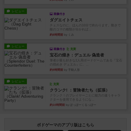
レビュー
画像付き
ダグエイトチェス
チェスなのに、ほんの10分で終わります。動きで
敵のコマの種類が分かれば...
約8時間前
by くみ
レビュー
画像付き
充実
宝石の煌き：デュエル 偽造者
筆者が最も好きな2人用ボードゲームである『宝石
の煌めき デュエル』に、...
約9時間前
by 手動人形
レビュー
充実
クランク! ：冒険者たち（拡張）
クランク！のプレイヤーごとに能力の違うキャラ
クターを使用できるようにな...
約10時間前
by ぽっぽーくるっぽー
ボドゲーマのアプリ版はこちら