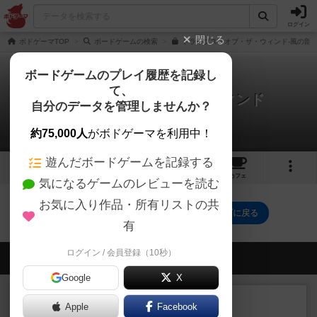
ログイン
閉じる
ボドゲーマTOP
ボードゲームの検索
トライブス・オブ・ザ・ウィンド-風の部族
ボードゲームのプレイ履歴を記録し
て、
トライブス・オブ・ザ・ウィンド
自分のデータを管理しませんか？
0件の戦略やコツ
約75,000人
がボドゲーマを利用中！
遊んだボードゲームを記録する
3
8
41
トップ
画像
動画
レビュー
カフェ
気になるゲームのレビューを読む
お気に入り作品・所有リストの共
トライブス・オブ・ザ・ウィンドのトップに戻る
有
ログイン / 会員登録（10秒）
会員の新しい投稿
Google
X
レビュー
充実
Apple
Facebook
フィッシェン