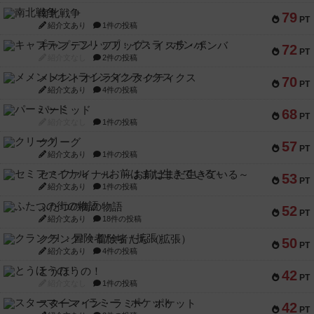
南北戦争
79
PT
紹介文あり
1件の投稿
キャプテン・フリップ：イスラ・ボンバ
72
PT
紹介文なし
2件の投稿
メメントオンラインタクティクス
70
PT
紹介文あり
4件の投稿
パーミッド
68
PT
紹介文なし
1件の投稿
クリーグ
57
PT
紹介文あり
1件の投稿
セミファイナル ～お前はまだ生きている～
53
PT
紹介文あり
1件の投稿
ふたつの街の物語
52
PT
紹介文あり
18件の投稿
クランク! ：冒険者たち（拡張）
50
PT
紹介文あり
4件の投稿
とうほうの！
42
PT
紹介文なし
1件の投稿
スターマイン・ラミー ポケット
42
PT