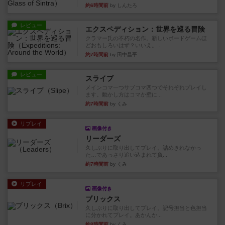
約6時間前
by しんたろ
レビュー
エクスペディション：世界を巡る冒険
クラマー氏の不朽の名作。新しいボードゲームほ
どおもしろいはず？いいえ。...
約7時間前
by 田中昌平
レビュー
スライプ
メインコマ一つサブコマ四つでそれぞれプレイし
ます。動かし方はコマか壁に...
約7時間前
by くみ
リプレイ
画像付き
リーダーズ
久しぶりに取り出してプレイ。詰めきれなかっ
た…であっさり追い込まれて負...
約7時間前
by くみ
リプレイ
画像付き
ブリックス
久しぶりに取り出してプレイ。記号担当と色担当
に分かれてプレイ。あかんか...
約8時間前
by くみ