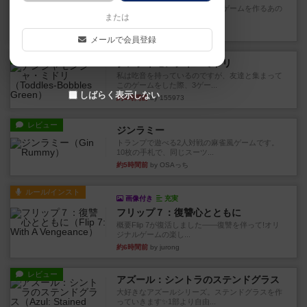
デジタルソロプレイ。毒のあるゲームを作るあの
または
人がデザイン。箱絵からもう...
10分前
by おーちゃん
メールで会員登録
レビュー
ナンジャモンジャ・ミドリ
私は吃音を持っているのですが、友達と集まって
このゲームをした際、3ゲー...
しばらく表示しない
約4時間前
by 155973
レビュー
ジンラミー
トランプで遊べる2人対戦の麻雀風ゲームです。
10枚の手札で、同じスーツ...
約5時間前
by OSAっち
ルール/インスト
画像付き
充実
フリップ７：復讐心とともに
概要Flip 7が復活しました――復讐を伴って!オリ
ジナルゲームの楽し...
約6時間前
by jurong
レビュー
アズール：シントラのステンドグラス
大好きなアズールシリーズ。ステンドグラスを作
っていきます✨1部より自由...