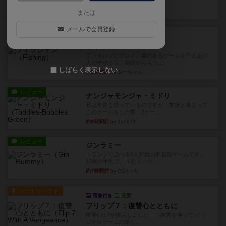
やつを決めるというより、ジ...
36分前
by わー
または
メールで会員登録
レビュー
充実
フィッシェン
デジタルソロプレイ。毒のあるゲームを作るあの
人がデザイン。箱絵からもう...
しばらく表示しない
約2時間前
by おーちゃん
レビュー
ナンジャモンジャ・ミドリ
私は吃音を持っているのですが、友達と集まって
このゲームをした際、3ゲー...
約6時間前
by 155973
レビュー
ジンラミー
トランプで遊べる2人対戦の麻雀風ゲームです。
10枚の手札で、同じスーツ...
約7時間前
by OSAっち
ルール/インスト
画像付き
充実
フリップ７：復讐心とともに
概要Flip 7が復活しました――復讐を伴って!オリ
ジナルゲームの楽し...