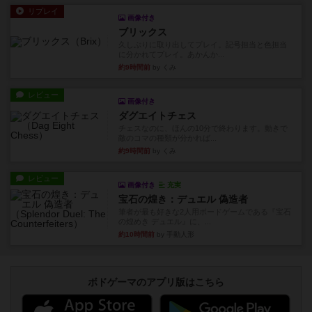
リプレイ
画像付き
ブリックス
久しぶりに取り出してプレイ。記号担当と色担当
に分かれてプレイ。あかんか...
約9時間前
by くみ
レビュー
画像付き
ダグエイトチェス
チェスなのに、ほんの10分で終わります。動きで
敵のコマの種類が分かれば...
約9時間前
by くみ
レビュー
画像付き
充実
宝石の煌き：デュエル 偽造者
筆者が最も好きな2人用ボードゲームである『宝石
の煌めき デュエル』に、...
約10時間前
by 手動人形
ボドゲーマのアプリ版はこちら