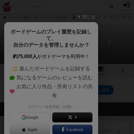
ログイン
閉じる
ボドゲーマTOP
ボードゲームの検索
トライブス・オブ・ザ・ウィンド-風の部族
ボードゲームのプレイ履歴を記録し
て、
トライブス・オブ・ザ・ウィンド
自分のデータを管理しませんか？
0件の動画
約75,000人
がボドゲーマを利用中！
遊んだボードゲームを記録する
3
8
41
トップ
画像
動画
レビュー
カフェ
気になるゲームのレビューを読む
お気に入り作品・所有リストの共
トライブス・オブ・ザ・ウィンドのトップに戻る
有
ログイン / 会員登録（10秒）
会員の新しい投稿
Google
X
レビュー
マスクメン
Apple
Facebook
マスクメンすごい好き（プロレスも好き）。強い