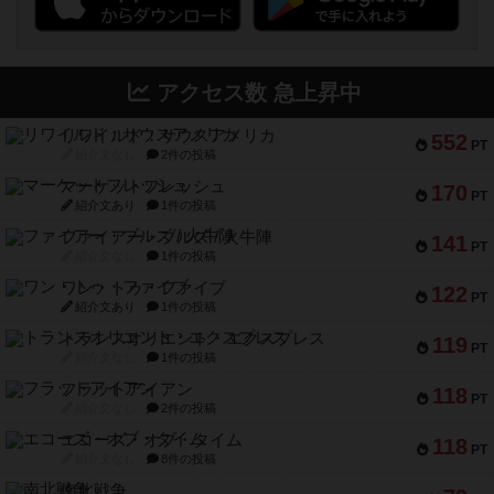
アクセス数 急上昇中
リワイルド：サウスアメリカ
552
PT
紹介文なし
2件の投稿
マーケットフレッシュ
170
PT
紹介文あり
1件の投稿
ファイアー・ブルズ / 火牛陣
141
PT
紹介文なし
1件の投稿
ワン・トゥ・ファイブ
122
PT
紹介文あり
1件の投稿
トランスオリエント・エクスプレス
119
PT
紹介文なし
1件の投稿
フラットアイアン
118
PT
紹介文なし
2件の投稿
エコーズ・オブ・タイム
118
PT
紹介文なし
8件の投稿
南北戦争