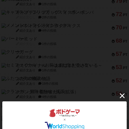
79
PT
紹介文あり
1件の投稿
キャプテン・フリップ：イスラ・ボンバ
72
PT
紹介文なし
2件の投稿
メメントオンラインタクティクス
70
PT
紹介文あり
4件の投稿
パーミッド
68
PT
紹介文なし
1件の投稿
クリーグ
57
PT
紹介文あり
1件の投稿
セミファイナル ～お前はまだ生きている～
53
PT
紹介文あり
1件の投稿
ふたつの街の物語
52
PT
紹介文あり
18件の投稿
クランク! ：冒険者たち（拡張）
50
PT
紹介文あり
4件の投稿
とうほうの！
42
PT
紹介文なし
1件の投稿
スターマイン・ラミー ポケット
42
PT
紹介文あり
2件の投稿