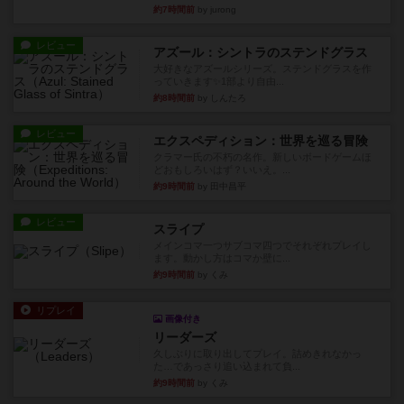
約7時間前
by jurong
レビュー
アズール：シントラのステンドグラス
大好きなアズールシリーズ。ステンドグラスを作
っていきます✨1部より自由...
約8時間前
by しんたろ
レビュー
エクスペディション：世界を巡る冒険
クラマー氏の不朽の名作。新しいボードゲームほ
どおもしろいはず？いいえ。...
約9時間前
by 田中昌平
レビュー
スライプ
メインコマ一つサブコマ四つでそれぞれプレイし
ます。動かし方はコマか壁に...
約9時間前
by くみ
リプレイ
画像付き
リーダーズ
久しぶりに取り出してプレイ。詰めきれなかっ
た…であっさり追い込まれて負...
約9時間前
by くみ