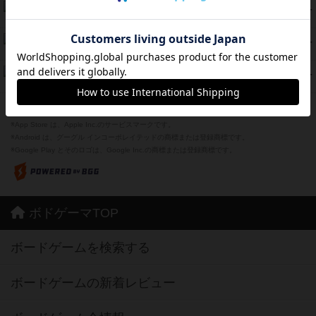
海兵隊
39
PT
紹介文あり
1件の投稿
スーパーストア3000
39
PT
紹介文なし
1件の投稿
フリップ７：復讐心とともに
37
PT
紹介文なし
2件の投稿
※Apple、Apple のロゴ は、米国および他の国々で登録されたApple Inc.の商標です。
※App Store は、Apple Inc.のサービスマークです。
※Android は、グーグル インコーポレイテッドの商標または登録商標です。
※Google Play とそのロゴは、Google Inc.の商標または登録商標です。
ボドゲーマTOP
ボードゲームを検索する
ボードゲームの新着レビュー