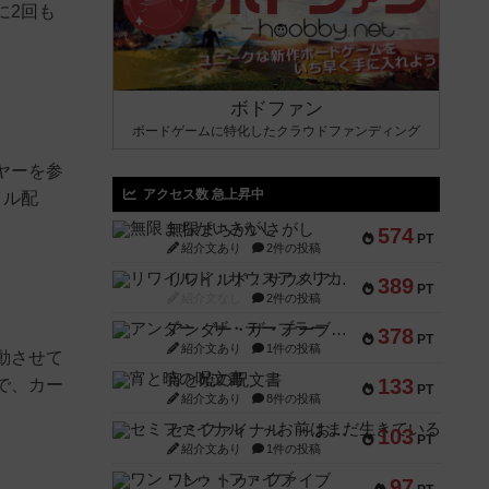
に2回も
ボドファン
ボードゲームに特化したクラウドファンディング
ヤーを参
アクセス数 急上昇中
イル配
無限まちがいさがし
574
PT
紹介文あり
2件の投稿
リワイルド：サウスアメリカ
389
PT
紹介文なし
2件の投稿
アンダー・ザ・テーブラー
378
PT
紹介文あり
1件の投稿
動させて
宵と暁の呪文書
133
で、カー
PT
紹介文あり
8件の投稿
セミファイナル ～お前はまだ生きている～
103
PT
紹介文あり
1件の投稿
ワン・トゥ・ファイブ
97