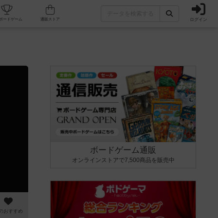
ログイン
カフェ/店舗
人気ボードゲーム
通販ストア
ボードゲーム通販
オンラインストアで7,500商品を販売中
のおすすめ