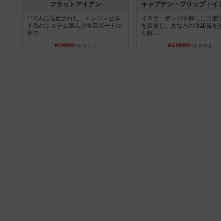
フラットアイアン
1~2人に限定された、エンジンビル
イスラ・ボンバを探しに出航!
ド系のシステム選んだ企業ボードに
を装備し、あなたの乗組員を
街で...
ら解...
約8時間前
by あくり
約11時間前
by jurong