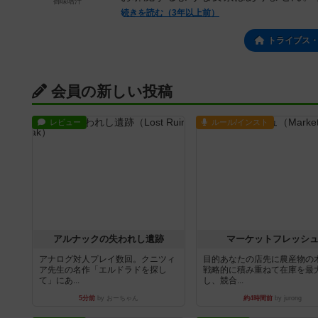
御味噌汁
続きを読む（3年以上前）
トライブス
会員の新しい投稿
レビュー
ルール/インスト
アルナックの失われし遺跡
マーケットフレッシ
アナログ対人プレイ数回。クニツィ
目的あなたの店先に農産物の
ア先生の名作「エルドラドを探し
戦略的に積み重ねて在庫を最
て」にあ...
し、競合...
5分前
by おーちゃん
約4時間前
by jurong