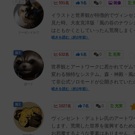
たまご
591名
9名
0
画像
イラストと世界観が特徴的でヴィンセ
見た時。大友克洋版「風の谷のナウシ
はともかくとしていったん荒廃しまくっ
リーゼンドルフ
続きを読む（約3年前）
国王
632名
6名
0
充実
世界観とアートワークに惹かれてゲム
変わる独特なシステム。森・神殿・風
て非公式ソロモードが公開されていたの
ぼーぐ
続きを読む（約3年前）
国王
1027名
7名
0
充実
ヴィンセント・デュトレ氏のアートワ
します。荒廃した世界を復興するため
お邪魔するような要素はありません。手