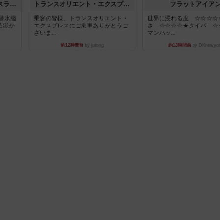
キャプテン・フリップ：イスラ・ボンバ
トランスオリエント・エクスプレス
フラットアイア
潜水艦
乗客の皆様、トランスオリエント・
世界に浸れる度 ☆☆☆☆
監獄か
エクスプレスにご乗車ありがとうご
さ ☆☆☆☆★タイパ ☆
ざいま...
マンハッ...
約12時間前
by jurong
約13時間前
by DKnewyor