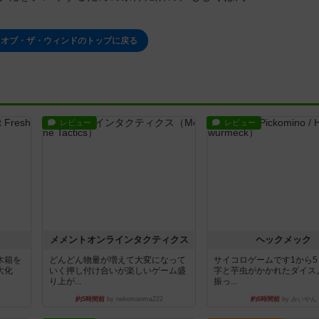
・オブ・ザ・ウィンドのトップに戻る
レビュー
レビュー
ュ
メメントオンラインタクティクス
ヘックメック
木箱を
どんどん物量が増えて大変になって
サイコロゲームです1から
大化
いく押し付け合いが楽しいゲーム盛
字と芋虫がかかれたダイス
り上が...
振っ...
約5時間前
by nekomanma222
約6時間前
by みいやん