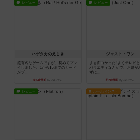
レビュー
レビュー
ハゲタカのえじき
ジャスト・ワン
超有名なゲームですが、初めてプレ
まぁ面白かった‼️よくテレビ
イしました。1から15までのカード
バラエティなんかで、お題が
がプ...
ずに...
約6時間前
by みいやん
約7時間前
by みいやん
レビュー
ルール/インスト