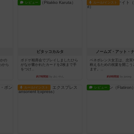
レビュー
ルール/インスト
ピタッコカルタ
ノームズ・アット・
とかの
ボドゲ相席会でプレイしましたひら
ベネボレンス女王は、忠実
わから
がなが書かれたカードを2枚まで手
称えるための祝宴を開こう
をつけ...
ます。...
約7時間前
by みいやん
約8時間前
by jurong
ルール/インスト
レビュー