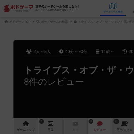
世界のボードゲームを楽しもう！
ボードゲーム専門の総合情報サイト
データベース
検
ボドゲーマTOP
ボードゲームの検索
トライブス・オブ・ザ・ウィンド-風の部族
2人～5人
40分～90分
14歳～
2
トライブス・オブ・ザ・
8件のレビュー
3
8
41
ゲーム
トップ
画像
動画
レビュー
店舗/
カフェ