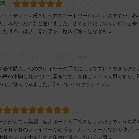
充実
ント・ディトレ氏という方のアートワークらしいのですが、私
カ」みたいだになと思いました。さてどれだけの人がピンと来
た世界にはびこる汚染を、魔法で除去しながら...
マ春で購入。他のプレイヤーの手札によってプレイできるアク
の民の木駒も凝っていて素敵です。本作は２～５人用ですが、B
で、遊んでみました。2人プレイのセッティン...
ークがとても美麗、個人ボードと手札を広げただけでもう気持
にそれぞれのプレイヤーが頑張る、というゲームなので他プレ
札をプレイするための条件に隣の、もしくは両...