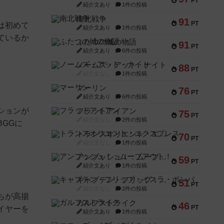
PT
紹介文あり
1件の投稿
南北戦争
91
PT
は初めて
紹介文あり
1件の投稿
ているか
ふたつの城の物語
91
PT
紹介文あり
6件の投稿
ノームズ・アット・ナイト
88
PT
紹介文なし
1件の投稿
マーリン
76
PT
紹介文あり
6件の投稿
ションが
フラットアイアン
75
PT
紹介文なし
2件の投稿
GGに
トランスオリエント・エクスプレス
70
PT
紹介文なし
1件の投稿
アンブッシュ！：ムーブアウト！
59
PT
紹介文あり
1件の投稿
キャプテン・フリップ：イスラ・ボンバ
51
PT
紹介文なし
2件の投稿
ちが高揚
ガルフストライク
46
PT
イヤーを
紹介文あり
1件の投稿