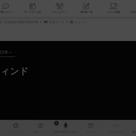
索
新着レビュー
ボードゲーム会
コミュニティ
掲示板一覧
- 日本語版の通販/商品詳細
作品データ
レビュー
022年～
ウィンド
2
リプレイ
日記
戦略
・コツ
ルール
/インスト
掲示板
拡張/関連
作
次