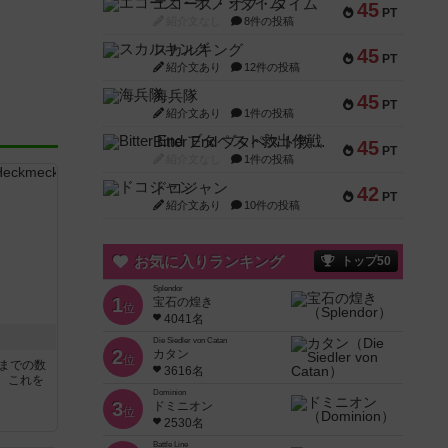
エコーズ・オブ・タイム
45
PT
紹介文なし
8件の投稿
スカルキング
45
PT
紹介文あり
12件の投稿
海兵隊
45
PT
紹介文あり
1件の投稿
Bitter End ブタペスト救出作戦
45
PT
紹介文なし
1件の投稿
ドコジャン
42
PT
紹介文あり
10件の投稿
お気に入りランキング
トップ50
Splendor
1
宝石の煌き
位
4041名
Die Siedler von Catan
2
カタン
位
5までの数
3616名
。これを
Dominion
3
ドミニオン
位
2530名
Battle Line