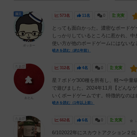
国王
573名
11名
0
充実
とっても面白かった。濃密なボードゲ
しっかりしているところに惹かれ、中身
使い方が他のボードゲームにはないなと
ポッター
続きを読む（約1年前）
たまご
312名
4名
0
充実
星７ボドゲ300種を所有し、軽〜中
で遊びました。2024年11月【どん
いくボードゲームです。特徴的なのは自
おとん
続きを読む（1年以上前）
たまご
662名
6名
0
充実
6/102022年にスカウトアクション