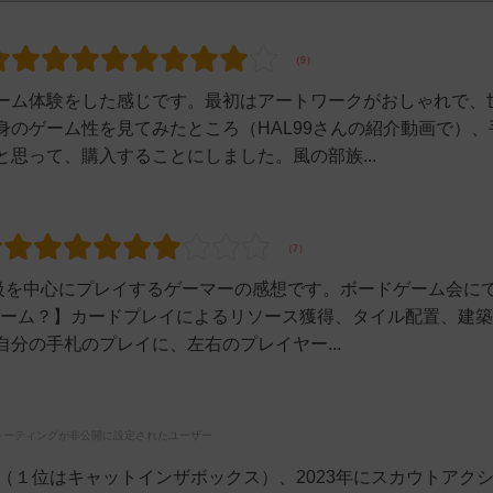
ーム体験をした感じです。最初はアートワークがおしゃれで、
のゲーム性を見てみたところ（HAL99さんの紹介動画で）、
思って、購入することにしました。風の部族...
量級を中心にプレイするゲーマーの感想です。ボードゲーム会に
なゲーム？】カードプレイによるリソース獲得、タイル配置、建
分の手札のプレイに、左右のプレイヤー...
レーティングが非公開に設定されたユーザー
２位（１位はキャットインザボックス）、2023年にスカウトアク