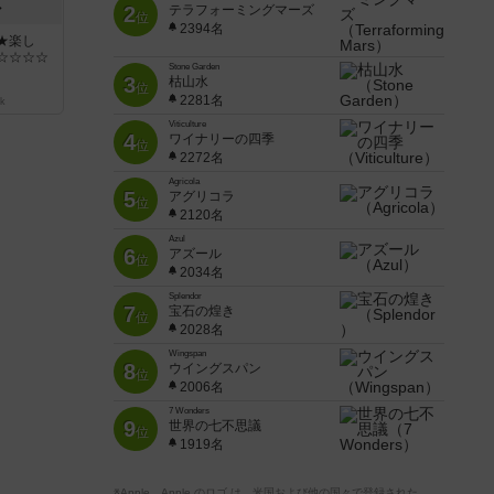
ン
2
テラフォーミングマーズ
位
2394名
★楽し
☆☆☆☆
Stone Garden
3
枯山水
位
2281名
k
Viticulture
4
ワイナリーの四季
位
2272名
Agricola
5
アグリコラ
位
2120名
Azul
6
アズール
位
2034名
Splendor
7
宝石の煌き
位
2028名
Wingspan
8
ウイングスパン
位
2006名
7 Wonders
9
世界の七不思議
位
1919名
※Apple、Apple のロゴ は、米国および他の国々で登録された