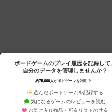
ボードゲームのプレイ履歴を記録して
自分のデータを管理しませんか？
約75,000人
がボドゲーマを利用中！
ボドゲーマTOP
ボードゲーム通販
遊んだボードゲームを記録する
気になるゲームのレビューを読む
ボードゲームを検索する
新作・再入荷情報
お気に入り作品・所有リストの共有
ボードゲームの新着レビュー
定番ボードゲームの通販