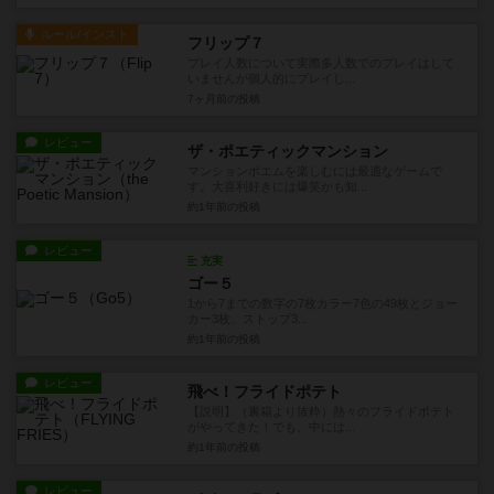
ルール/インスト
フリップ７
プレイ人数について実際多人数でのプレイはして
いませんが個人的にプレイし...
7ヶ月前
の投稿
レビュー
ザ・ポエティックマンション
マンションポエムを楽しむには最適なゲームで
す。大喜利好きには爆笑かも知...
約1年前
の投稿
レビュー
充実
ゴー５
1から7までの数字の7枚カラー7色の49枚とジョー
カー3枚、ストップ3...
約1年前
の投稿
レビュー
飛べ！フライドポテト
【説明】（裏箱より抜粋）熱々のフライドポテト
がやってきた！でも、中には...
約1年前
の投稿
レビュー