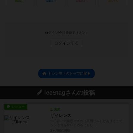
興味あり
経験あり
お気に入り
持ってる
ログイン/会員登録でコメント
ログインする
トレンディのトップに戻る
iceStagさんの投稿
レビュー
充実
ザイレンス
中心部に六角形マスの（高層ビル）がありそこで
ゾンビ達を食い止める（もし...
3ヶ月前
の投稿