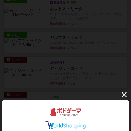
レビュー
画像付き
充実
ホットストリーク
星7軽〜中量級を中心にプレイするゲーマーの感想
です。ボードゲーム会にて...
約18時間前
by おとん
レビュー
ガルフストライク
1983年にVictory Gamesが出版した『Gulf Strik...
約18時間前
by Chaco
リプレイ
画像付き
ディジットコード
やっぱり論理ゲームは面白い。息子とリプレイし
ました。息子の勝ち。これリ...
約19時間前
by くみ
リプレイ
充実
アルゴ
アルゴがとても好きで、たぶんプレイ回数が最も
多いゲームです。なんといっ...
約19時間前
by おとん
リプレイ