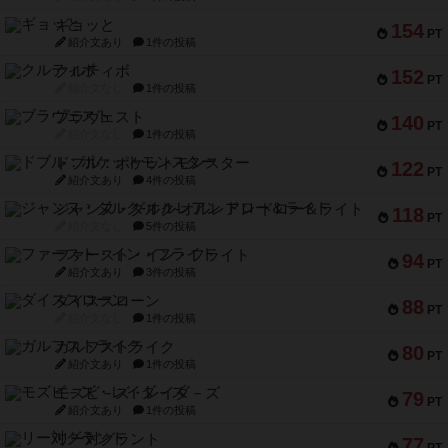
ギョッと
154
PT
紹介文あり
1件の投稿
クルティボ
152
PT
紹介文なし
1件の投稿
ブラヴェスト
140
PT
紹介文なし
1件の投稿
ドブル：ポケットモンスター
122
PT
紹介文あり
4件の投稿
ジャンヌ・ダルク-オルレアン ドロー＆ライト
118
PT
紹介文なし
5件の投稿
ファースト・イン・フライト
94
PT
紹介文あり
3件の投稿
ダイススローン
88
PT
紹介文なし
1件の投稿
ガルフストライク
80
PT
紹介文あり
1件の投稿
モズビ－ズ・レイダ－ズ
79
PT
紹介文あり
1件の投稿
リー対グラント
77
PT