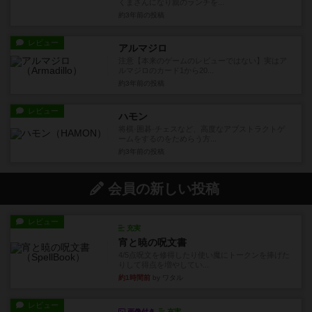
くまさんになり親のランチを...
約3年前
の投稿
レビュー
アルマジロ
注意【本来のゲームのレビューではない】実はア
ルマジロのカード1から20...
約3年前
の投稿
レビュー
ハモン
将棋·囲碁·チェスなど、高度なアブストラクトゲ
ームをするのをためらう方...
約3年前
の投稿
会員の新しい投稿
レビュー
充実
宵と暁の呪文書
4/5点呪文を修得したり使い魔にトークンを捧げた
りして得点を増やしてい...
約1時間前
by ワタル
レビュー
画像付き
充実