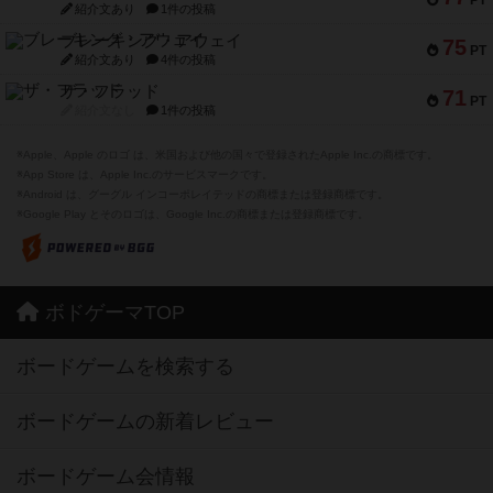
紹介文あり
1件の投稿
ブレーキング・アウェイ
75
PT
紹介文あり
4件の投稿
ザ・フラッド
71
PT
紹介文なし
1件の投稿
※Apple、Apple のロゴ は、米国および他の国々で登録されたApple Inc.の商標です。
※App Store は、Apple Inc.のサービスマークです。
※Android は、グーグル インコーポレイテッドの商標または登録商標です。
※Google Play とそのロゴは、Google Inc.の商標または登録商標です。
ボドゲーマTOP
ボードゲームを検索する
ボードゲームの新着レビュー
ボードゲーム会情報