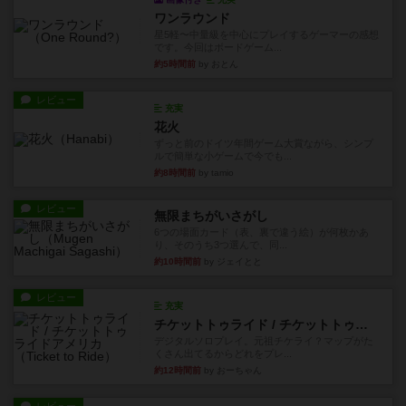
ワンラウンド
星5軽〜中量級を中心にプレイするゲーマーの感想
です。今回はボードゲーム...
約5時間前
by おとん
レビュー
充実
花火
ずっと前のドイツ年間ゲーム大賞ながら、シンプ
ルで簡単な小ゲームで今でも...
約8時間前
by tamio
レビュー
無限まちがいさがし
6つの場面カード（表、裏で違う絵）が何枚かあ
り、そのうち3つ選んで、同...
約10時間前
by ジェイとと
レビュー
充実
チケットトゥライド / チケットトゥライドアメリカ
デジタルソロプレイ。元祖チケライ？マップがた
くさん出てるからどれをプレ...
約12時間前
by おーちゃん