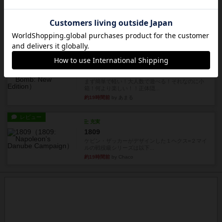
画像付き
タイムボム
僕はホントに嘘が下手なようで、すぐバレますみ
んなホント、嘘が上手ですよ...
約19時間前
by あまる
レビュー
画像付き
タイムボム
まず簡単で軽い！大人数で遊べる！それなのに小
箱！何より楽しい！！正体隠...
約19時間前
by あまる
レビュー
充実
1809
ケビン・ザッカーがデザインした１ヘクス=２マイ
ルの戦役級シリーズは以下...
約19時間前
by Chaco