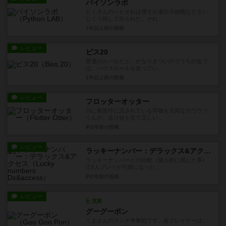
パイソンラボ
たくさんのヘビそれは博士が遺伝子細胞などをい
じくり回して作られた。それ...
1年以上前
の投稿
レビュー
ビス20
普通のルールだと、かなりきついのでうちの会で
は、ハウスルールを使ってい...
1年以上前
の投稿
レビュー
フロッターオッター
川に無造作に流されている荷物を元気なカワウソ
くんが、送り状を見て正しい...
約2年前
の投稿
レビュー
ラッキーナンバー：デラックス&アクセス
ラッキーナンバーとの比較（個人的に感じた事）
①5人プレイが可能になった...
約2年前
の投稿
レビュー
充実
グーグーポン
くまさんのランチ争奪戦です。各プレイヤーは、