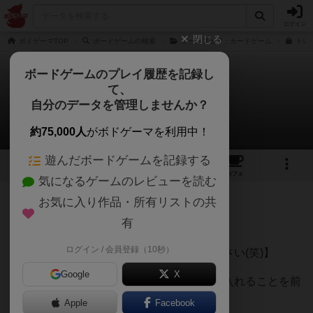
ログイン
閉じる
ボドゲーマTOP
ボードゲームの検索
ホースフェア：カードゲーム
トレ
ボードゲームのプレイ履歴を記録し
て、
トレンディ
自分のデータを管理しませんか？
iceStagさんのレビュー
約75,000人
がボドゲーマを利用中！
遊んだボードゲームを記録する
15
3
15
104
トップ
画像
動画
レビュー
カフェ
気になるゲームのレビューを読む
お気に入り作品・所有リストの共
409名
0名
0
約5年前
有
ログイン / 会員登録（10秒）
【ゲーム内容は、他の皆様を参照してください(笑)】
Google
X
このゲームの箱は、【カードスリーブ】に入れることを前
提に作られているようですので
Apple
Facebook