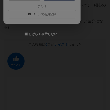
そのままだと、カード同士でケンカをしますので、細心の
または
注意が必要です。
メールで会員登録
(個人的に、ルールブックもスリーブに入れたい気分にな
る)
しばらく表示しない
この投稿に
0
名が
ナイス！
しました
ナイス！