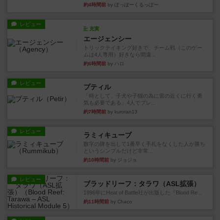
約4時間前
by ぽっぽーくるっぽー
レビュー
充実
エージェンシー
トリックテイキング好きで、チーム戦（このゲー
ムは4人専用）好きなら間違...
約6時間前
by ハロ
レビュー
プティル
「時として、子犬や子猫の為に雷の近くに行く勇
気も必要である」4人でプレ...
約7時間前
by kurotan13
レビュー
ラミィキューブ
数字の牌を出して1番早く手札をなくした人が勝ち
というシンプルだけど非常...
約10時間前
by ジョジョ
レビュー
ブラッドリーフ：タラワ（ASL拡張）
1996年にHeat of Battle社が出版した『Blood Re...
約11時間前
by Chaco