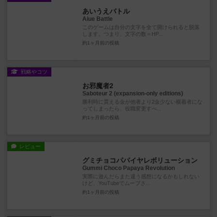
あいうえバトル
Aiue Battle
このゲームは自分の文字を全て開けられると脱落
します。つまり、文字の数＝HP...
約1ヶ月前
の投稿
戦略やコツ
お邪魔者2
Saboteur 2 (expansion-only editions)
勝利時に貰える金が他者より2金少ない横着者にな
ってしまったら、役職変更すべ...
約1ヶ月前
の投稿
レビュー
グミチョコパパイヤレボリューション
Gummi Choco Papaya Revolution
実際に遊んだらまた違う感想になるかもしれない
けど、YouTubeでムーブさ...
約1ヶ月前
の投稿