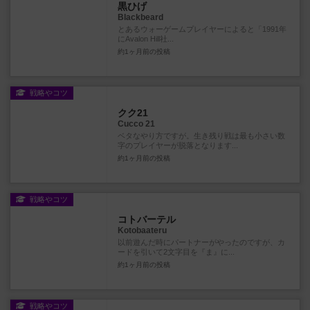
黒ひげ
Blackbeard
とあるウォーゲームプレイヤーによると「1991年
にAvalon Hill社...
約1ヶ月前
の投稿
戦略やコツ
クク21
Cucco 21
ベタなやり方ですが。生き残り戦は最も小さい数
字のプレイヤーが脱落となります...
約1ヶ月前
の投稿
戦略やコツ
コトバーテル
Kotobaateru
以前遊んだ時にパートナーがやったのですが、カ
ードを引いて2文字目を『ま』に...
約1ヶ月前
の投稿
戦略やコツ