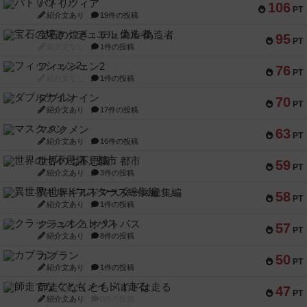
パトリツィア
106
PT
紹介文あり
19件の投稿
宝石の煌き：デュエル 偽造者
95
PT
紹介文なし
1件の投稿
フィッシェン2
76
PT
紹介文なし
1件の投稿
ダブルナイン
70
PT
紹介文あり
17件の投稿
マスクメン
63
PT
紹介文あり
16件の投稿
世界の七不思議：都市
59
PT
紹介文あり
3件の投稿
異世界ギルドマスターズ総集編
58
PT
紹介文あり
1件の投稿
クラッシュオクトパス
57
PT
紹介文あり
8件の投稿
カブラン
50
PT
紹介文あり
1件の投稿
師走でなくともメイドは走る
47
PT
紹介文あり
0件の投稿