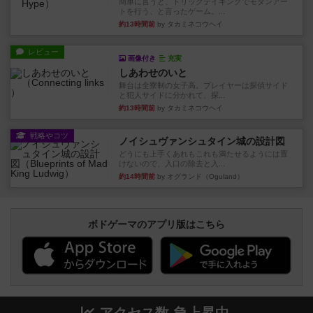
簡単に言うと、トリックテイキングでモダンアー
トを行う、と言ったゲーム。...
約13時間前
by タカミネコウヘイ
レビュー
画像付き
充実
しあわせのいと
舞台は全寮制の女子高。プレイヤーは探偵サイド
と犯人サイドに分かれて、探...
約13時間前
by タカミネコウヘイ
戦略やコツ
ノイシュヴァンシュタイン城の設計図
どうにも上手くあれもこれも満たせるようには置
けないので、入口の除去と入...
約14時間前
by オグランド（Oguland）
ボドゲーマのアプリ版はこちら