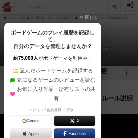
ログイン
閉じる
ボドゲーマTOP
ボードゲームの検索
トレジャーハンターの通販/商品詳細
ボードゲームのプレイ履歴を記録し
て、
トレジャーハンター
自分のデータを管理しませんか？
The Game Gallery Channelによるルール説明の動画
約75,000人
がボドゲーマを利用中！
遊んだボードゲームを記録する
8
2
4
27
トップ
画像
動画
レビュー
カフェ
気になるゲームのレビューを読む
お気に入り作品・所有リストの共
作品紹介
レビュー
約1ヶ月前
The Game Gallery Channelによるルール説明
有
の動画
ログイン / 会員登録（10秒）
Google
X
Apple
Facebook