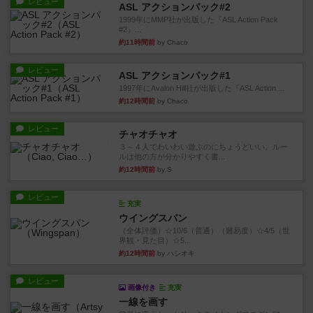
レビュー
ASL アクションパック#2
1999年にMMP社が出版した『ASL Action Pack
#2』...
約11時間前
by Chaco
レビュー
ASL アクションパック#1
1997年にAvalon Hill社が出版した『ASL Action ...
約12時間前
by Chaco
レビュー
チャオチャオ
３～４人でわいわい遊ぶのにちょうどいい。ルー
ルは他の方が分かりやすく書...
約12時間前
by S
レビュー
充実
ウイングスパン
（全体評価）☆10/6（普通）（難易度）☆4/5（世
界観・見た目）☆5...
約12時間前
by ハシオキ
レビュー
画像付き
充実
一線を画す