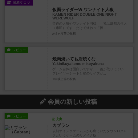
戦略やコツ
仮面ライダーW ワンナイト人狼
KAMEN RIDER DOUBLE ONE NIGHT
WEREWOLF
普通の人狼やワンナイト同様、「私は風都の住人
（市民）です」だけで終わって後...
約1ヶ月前
の投稿
レビュー
焼肉焼いても店焼くな
Yakinikuyaitemo miseyakuna
ゲーム自体は面白いですが、・蓋が取りにくい・
プレイヤーシートと箱のサイズが...
1年以上前
の投稿
会員の新しい投稿
レビュー
充実
カブラン
以前オインクゲームスから出ていたタウンロクロ
クというゲームのリメイク版...