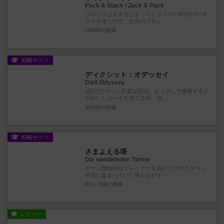
Pack & Stack / Zack & Pack
ブロックは大きさによってトラックの荷台の1〜5
マスを使うので、自分のブロッ...
19日前
の投稿
戦略やコツ
ディクシット：オデッセイ
Dixit Odyssey
1回だけやった邪道な戦法。もう少しで優勝する人
が出したカードを当てる時、他...
30日前
の投稿
戦略やコツ
さまよえる塔
Die wandelnden Türme
ゲーム開始時はプレイヤー全員のコマがスタート
付近に集まっていて捕らえやすい...
約1ヶ月前
の投稿
レビュー