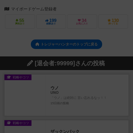
マイボードゲーム登録者
55
199
34
130
興味あり
経験あり
お気に入り
持ってる
トレジャーハンターのトップに戻る
[退会者:99999]さんの投稿
戦略やコツ
ウノ
UNO
「ウノ」は絶対に 言い忘れるなッ！！
15日前
の投稿
戦略やコツ
ザックンパック