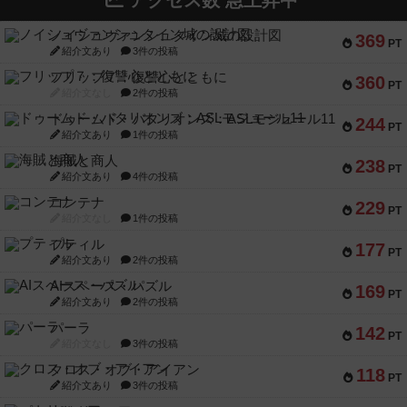
アクセス数 急上昇中
ノイシュヴァンシュタイン城の設計図
369
PT
紹介文あり
3件の投稿
フリップ７：復讐心とともに
360
PT
紹介文なし
2件の投稿
ドゥームド・バタリオンズ：ASLモジュール11
244
PT
紹介文あり
1件の投稿
海賊と商人
238
PT
紹介文あり
4件の投稿
コンテナ
229
PT
紹介文なし
1件の投稿
プティル
177
PT
紹介文あり
2件の投稿
AIスペース・パズル
169
PT
紹介文あり
2件の投稿
パーラ
142
PT
紹介文なし
3件の投稿
クロス・オブ・アイアン
118
PT
紹介文あり
3件の投稿