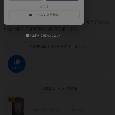
関係ないのは分かっていました）
または
ちなみに正解は『おままごと』でした。
メールで会員登録
手番の消費が欠点ではありますが、コトバがまだ分かって
いない相手には有効な手段だと思います。
しばらく表示しない
この投稿に
0
名が
ナイス！
しました
ナイス！
この戦略やコツの投稿者
仙人
北国に住む一介のボードゲーマーです