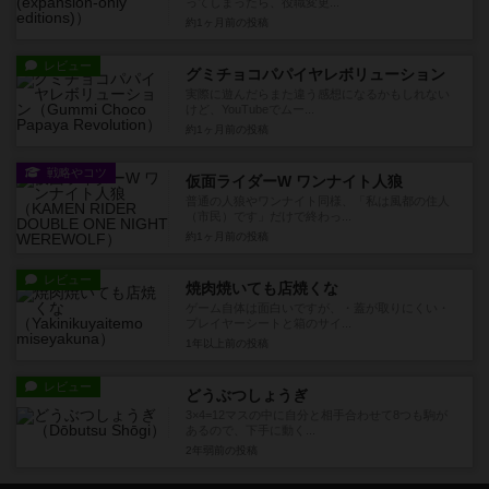
ってしまったら、役職変更...
約1ヶ月前
の投稿
レビュー
グミチョコパパイヤレボリューション
実際に遊んだらまた違う感想になるかもしれない
けど、YouTubeでムー...
約1ヶ月前
の投稿
戦略やコツ
仮面ライダーW ワンナイト人狼
普通の人狼やワンナイト同様、「私は風都の住人
（市民）です」だけで終わっ...
約1ヶ月前
の投稿
レビュー
焼肉焼いても店焼くな
ゲーム自体は面白いですが、・蓋が取りにくい・
プレイヤーシートと箱のサイ...
1年以上前
の投稿
レビュー
どうぶつしょうぎ
3×4=12マスの中に自分と相手合わせて8つも駒が
あるので、下手に動く...
2年弱前
の投稿