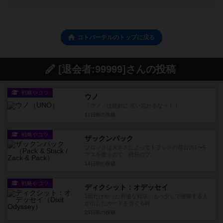
コトバーテルのトップに戻る
[退会者:99999]さんの投稿
戦略やコツ
ウノ
「ウノ」は絶対に 言い忘れるなッ！！
11日前
の投稿
戦略やコツ
ザックンパック
ブロックは大きさによってトラックの荷台の1〜5
マスを使うので、自分のブ...
14日前
の投稿
戦略やコツ
ディクシット：オデッセイ
1回だけやった邪道な戦法。もう少しで優勝する人
が出したカードを当てる時...
25日前
の投稿