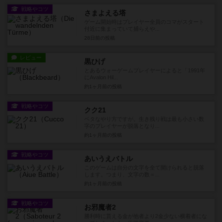
戦略やコツ
さまよえる塔
ゲーム開始時はプレイヤー全員のコマがスタート
付近に集まっていて捕らえや...
28日前
の投稿
レビュー
黒ひげ
とあるウォーゲームプレイヤーによると「1991年
にAvalon Hil...
約1ヶ月前
の投稿
戦略やコツ
クク21
ベタなやり方ですが。生き残り戦は最も小さい数
字のプレイヤーが脱落となり...
約1ヶ月前
の投稿
戦略やコツ
あいうえバトル
このゲームは自分の文字を全て開けられると脱落
します。つまり、文字の数＝...
約1ヶ月前
の投稿
戦略やコツ
お邪魔者2
勝利時に貰える金が他者より2金少ない横着者にな