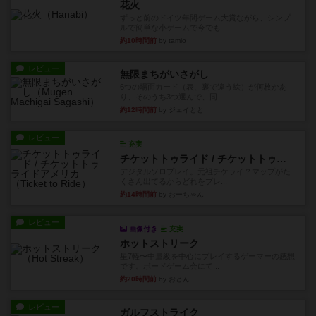
花火
ずっと前のドイツ年間ゲーム大賞ながら、シンプ
ルで簡単な小ゲームで今でも...
約10時間前
by tamio
レビュー
無限まちがいさがし
6つの場面カード（表、裏で違う絵）が何枚かあ
り、そのうち3つ選んで、同...
約12時間前
by ジェイとと
レビュー
充実
チケットトゥライド / チケットトゥライドアメリカ
デジタルソロプレイ。元祖チケライ？マップがた
くさん出てるからどれをプレ...
約14時間前
by おーちゃん
レビュー
画像付き
充実
ホットストリーク
星7軽〜中量級を中心にプレイするゲーマーの感想
です。ボードゲーム会にて...
約20時間前
by おとん
レビュー
ガルフストライク