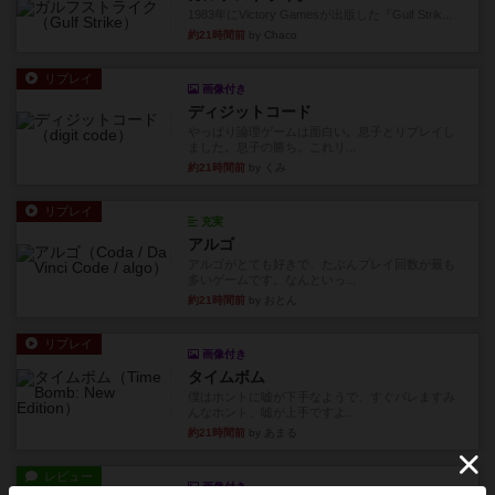
1983年にVictory Gamesが出版した『Gulf Strik...
約21時間前
by Chaco
リプレイ
画像付き
ディジットコード
やっぱり論理ゲームは面白い。息子とリプレイし
ました。息子の勝ち。これリ...
約21時間前
by くみ
リプレイ
充実
アルゴ
アルゴがとても好きで、たぶんプレイ回数が最も
多いゲームです。なんといっ...
約21時間前
by おとん
リプレイ
画像付き
タイムボム
僕はホントに嘘が下手なようで、すぐバレますみ
んなホント、嘘が上手ですよ...
約21時間前
by あまる
レビュー
画像付き