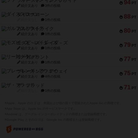
ファースト・イン・フライト
94
PT
紹介文あり
3件の投稿
ダイススローン
88
PT
紹介文なし
1件の投稿
ガルフストライク
80
PT
紹介文あり
1件の投稿
モズビ－ズ・レイダ－ズ
79
PT
紹介文あり
1件の投稿
リー対グラント
77
PT
紹介文あり
1件の投稿
ブレーキング・アウェイ
75
PT
紹介文あり
4件の投稿
ザ・フラッド
71
PT
紹介文なし
1件の投稿
※Apple、Apple のロゴ は、米国および他の国々で登録されたApple Inc.の商標です。
※App Store は、Apple Inc.のサービスマークです。
※Android は、グーグル インコーポレイテッドの商標または登録商標です。
※Google Play とそのロゴは、Google Inc.の商標または登録商標です。