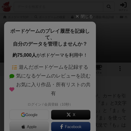
ログイン
閉じる
ボドゲーマTOP
ボードゲームの検索
コトバーテルの通販/商品詳細
作品
ボードゲームのプレイ履歴を記録し
て、
コトバーテル
自分のデータを管理しませんか？
[退会者:99999]さんの戦略やコツ
約75,000人
がボドゲーマを利用中！
遊んだボードゲームを記録する
9
4
15
129
トップ
画像
動画
レビュー
カフェ
気になるゲームのレビューを読む
お気に入り作品・所有リストの共
75名
0名
0
約1ヶ月前
有
以前遊んだ時にパートナーがやったのですが、カードを引
いて2文字目を『ま』に替えた次のターンで『ま』と3文字
ログイン / 会員登録（10秒）
目の『も』を入れ替えて、その次でまた『も』と『ま』を
Google
X
入れ替える事で2文字目と3文字目の両方に『ま』を使って
いる事を教えてくれました。（ここまでの状況で『も』は
Apple
Facebook