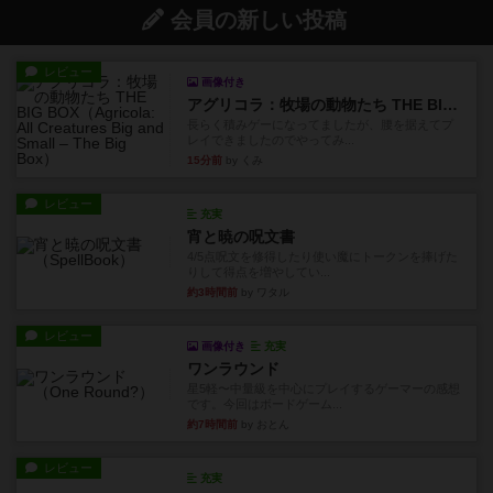
会員の新しい投稿
レビュー
画像付き
アグリコラ：牧場の動物たち THE BIG BOX
長らく積みゲーになってましたが、腰を据えてプ
レイできましたのでやってみ...
15分前
by くみ
レビュー
充実
宵と暁の呪文書
4/5点呪文を修得したり使い魔にトークンを捧げた
りして得点を増やしてい...
約3時間前
by ワタル
レビュー
画像付き
充実
ワンラウンド
星5軽〜中量級を中心にプレイするゲーマーの感想
です。今回はボードゲーム...
約7時間前
by おとん
レビュー
充実