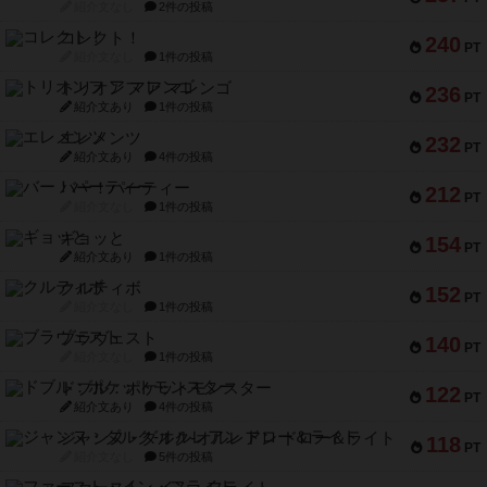
紹介文なし
2件の投稿
コレクト！
240
PT
紹介文なし
1件の投稿
トリオンフ ア マレンゴ
236
PT
紹介文あり
1件の投稿
エレメンツ
232
PT
紹介文あり
4件の投稿
バー！パーティー
212
PT
紹介文なし
1件の投稿
ギョッと
154
PT
紹介文あり
1件の投稿
クルティボ
152
PT
紹介文なし
1件の投稿
ブラヴェスト
140
PT
紹介文なし
1件の投稿
ドブル：ポケットモンスター
122
PT
紹介文あり
4件の投稿
ジャンヌ・ダルク-オルレアン ドロー＆ライト
118
PT
紹介文なし
5件の投稿