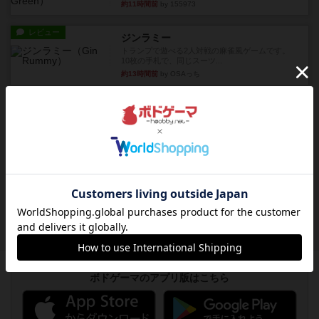
約11時間前
by 155973
レビュー
ジンラミー
トランプで遊べる2人対戦の麻雀風ゲームです。
10枚の手札で、同じスーツ...
約13時間前
by OSAっち
ルール/インスト
画像付き
充実
フリップ７：復讐心とともに
概要Flip 7が復活しました――復讐を伴って!オリ
ジナルゲームの楽し...
約13時間前
by jurong
レビュー
アズール：シントラのステンドグラス
大好きなアズールシリーズ。ステンドグラスを作
っていきます✨1部より自由...
約14時間前
by しんたろ
ボドゲーマのアプリ版はこちら