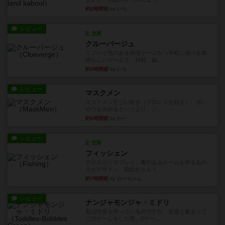
約2時間前
by いち
レビュー
充実
クルーバージュ
リプレイ性のある推理ゲームかつ手軽に遊べる素
晴らしいゲームで、対戦、協...
約2時間前
by いち
レビュー
マスクメン
マスクメンすごい好き（プロレスも好き）。強い
やつを決めるというより、ジ...
約6時間前
by わー
レビュー
充実
フィッシェン
デジタルソロプレイ。毒のあるゲームを作るあの
人がデザイン。箱絵からもう...
約7時間前
by おーちゃん
レビュー
ナンジャモンジャ・ミドリ
私は吃音を持っているのですが、友達と集まって
このゲームをした際、3ゲー...