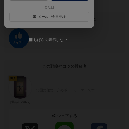
または
メールで会員登録
この投稿に
0
名が
ナイス！
しました
しばらく表示しない
ナイス！
この戦略やコツの投稿者
仙人
北国に住む一介のボードゲーマーです
[退会者:99999]
シェアする