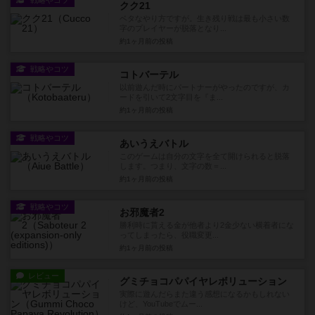
戦略やコツ
クク21
ベタなやり方ですが。生き残り戦は最も小さい数
字のプレイヤーが脱落となり...
約1ヶ月前
の投稿
戦略やコツ
コトバーテル
以前遊んだ時にパートナーがやったのですが、カ
ードを引いて2文字目を『ま...
約1ヶ月前
の投稿
戦略やコツ
あいうえバトル
このゲームは自分の文字を全て開けられると脱落
します。つまり、文字の数＝...
約1ヶ月前
の投稿
戦略やコツ
お邪魔者2
勝利時に貰える金が他者より2金少ない横着者にな
ってしまったら、役職変更...
約1ヶ月前
の投稿
レビュー
グミチョコパパイヤレボリューション
実際に遊んだらまた違う感想になるかもしれない
けど、YouTubeでムー...