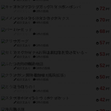
キャプテン・フリップ：イスラ・ボンバ
72
PT
紹介文なし
2件の投稿
メメントオンラインタクティクス
70
PT
紹介文あり
4件の投稿
パーミッド
68
PT
紹介文なし
1件の投稿
クリーグ
57
PT
紹介文あり
1件の投稿
セミファイナル ～お前はまだ生きている～
53
PT
紹介文あり
1件の投稿
ふたつの街の物語
52
PT
紹介文あり
18件の投稿
クランク! ：冒険者たち（拡張）
50
PT
紹介文あり
4件の投稿
とうほうの！
42
PT
紹介文なし
1件の投稿
スターマイン・ラミー ポケット
42
PT
紹介文あり
2件の投稿
海兵隊