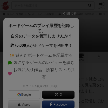
ログイン
閉じる
ボドゲーマTOP
ボードゲームの検索
さまよえる塔の通販/商品詳細
作品
ボードゲームのプレイ履歴を記録し
て、
さまよえる塔
自分のデータを管理しませんか？
[退会者:99999]さんの戦略やコツ
約75,000人
がボドゲーマを利用中！
遊んだボードゲームを記録する
1
2
4
47
トップ
画像
動画
レビュー
カフェ
気になるゲームのレビューを読む
お気に入り作品・所有リストの共
58名
0名
0
約1ヶ月前
有
ゲーム開始時はプレイヤー全員のコマがスタート付近に集
まっていて捕らえやすいので、早めに捕まえて魔法薬を集
ログイン / 会員登録（10秒）
める方が良いと思います。複数のコマを隠せますし。
Google
X
もし自分のコマも捕らえてしまったらちゃんと記憶してお
Apple
Facebook
かなければいけないのがネックですが😅