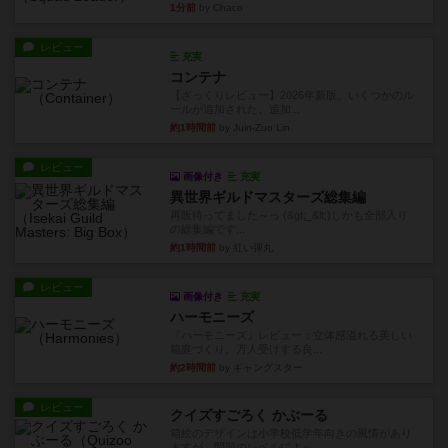
1分前
by Chaco
レビュー
充実
コンテナ
【ざっくりレビュー】2026年新版、いくつかのル
ールが追加された。追加...
約1時間前
by Juin-Zuo Lin
レビュー
画像付き
充実
異世界ギルドマスターズ総集編
再販待ってました～っ (&gt;_&lt;)しかも全部入り
の総集編です...
約1時間前
by 紅い弾丸
レビュー
画像付き
充実
ハーモニーズ
『ハーモニーズ』レビュー：立体感溢れる美しい
箱庭づくり。万人受けする良...
約2時間前
by ギャングスター
レビュー
クイズすごろく かぶーる
箱絵のデザインは小学校低学年向きの風情があり
ますが、問題のレベルによっ...