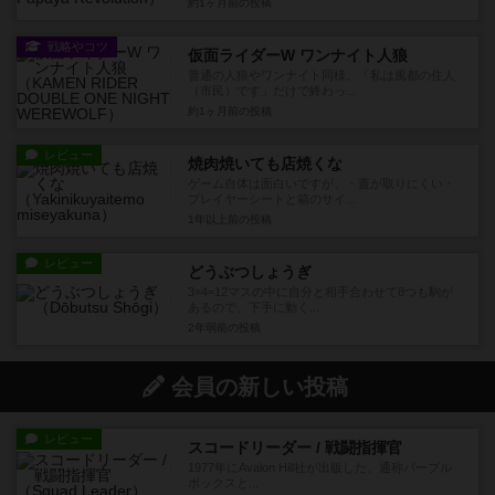
約1ヶ月前
の投稿
戦略やコツ
仮面ライダーW ワンナイト人狼
普通の人狼やワンナイト同様、「私は風都の住人
（市民）です」だけで終わっ...
約1ヶ月前
の投稿
レビュー
焼肉焼いても店焼くな
ゲーム自体は面白いですが、・蓋が取りにくい・
プレイヤーシートと箱のサイ...
1年以上前
の投稿
レビュー
どうぶつしょうぎ
3×4=12マスの中に自分と相手合わせて8つも駒が
あるので、下手に動く...
2年弱前
の投稿
会員の新しい投稿
レビュー
スコードリーダー / 戦闘指揮官
1977年にAvalon Hill社が出版した、通称パープル
ボックスと...