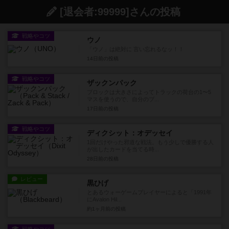
[退会者:99999]さんの投稿
戦略やコツ
ウノ
「ウノ」は絶対に 言い忘れるなッ！！
14日前
の投稿
戦略やコツ
ザックンパック
ブロックは大きさによってトラックの荷台の1〜5
マスを使うので、自分のブ...
17日前
の投稿
戦略やコツ
ディクシット：オデッセイ
1回だけやった邪道な戦法。もう少しで優勝する人
が出したカードを当てる時...
28日前
の投稿
レビュー
黒ひげ
とあるウォーゲームプレイヤーによると「1991年
にAvalon Hil...
約1ヶ月前
の投稿