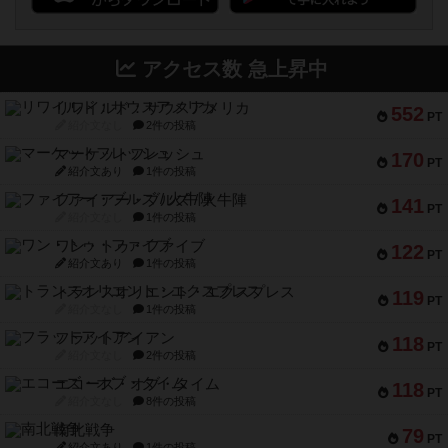
アクセス数 急上昇中
リワイルド：サウスアメリカ
552
PT
紹介文なし
2件の投稿
マーケットフレッシュ
170
PT
紹介文あり
1件の投稿
ファイアー・ブルズ / 火牛陣
141
PT
紹介文なし
1件の投稿
ワン・トゥ・ファイブ
122
PT
紹介文あり
1件の投稿
トランスオリエント・エクスプレス
119
PT
紹介文なし
1件の投稿
フラットアイアン
118
PT
紹介文なし
2件の投稿
エコーズ・オブ・タイム
118
PT
紹介文なし
8件の投稿
南北戦争
79
PT
紹介文あり
1件の投稿