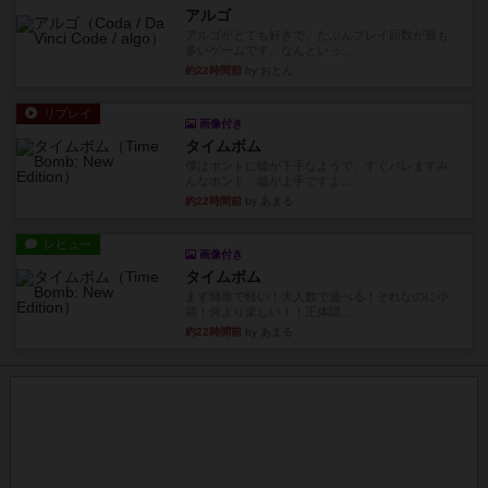
アルゴ
アルゴがとても好きで、たぶんプレイ回数が最も
多いゲームです。なんといっ...
約22時間前
by おとん
リプレイ
画像付き
タイムボム
僕はホントに嘘が下手なようで、すぐバレますみ
んなホント、嘘が上手ですよ...
約22時間前
by あまる
レビュー
画像付き
タイムボム
まず簡単で軽い！大人数で遊べる！それなのに小
箱！何より楽しい！！正体隠...
約22時間前
by あまる