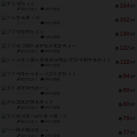
ギョッと
154
PT
紹介文あり
1件の投稿
クルティボ
152
PT
紹介文なし
1件の投稿
ブラヴェスト
140
PT
紹介文なし
1件の投稿
ドブル：ポケットモンスター
122
PT
紹介文あり
4件の投稿
ジャンヌ・ダルク-オルレアン ドロー＆ライト
118
PT
紹介文なし
5件の投稿
ファースト・イン・フライト
94
PT
紹介文あり
3件の投稿
ダイススローン
88
PT
紹介文なし
1件の投稿
ガルフストライク
80
PT
紹介文あり
1件の投稿
モズビ－ズ・レイダ－ズ
79
PT
紹介文あり
1件の投稿
リー対グラント
77
PT
紹介文あり
1件の投稿