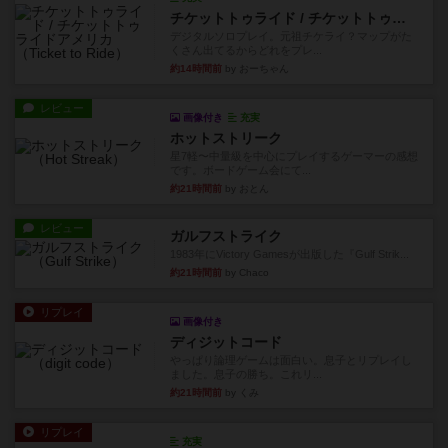
チケットトゥライド / チケットトゥライドアメリカ
デジタルソロプレイ。元祖チケライ？マップがた
くさん出てるからどれをプレ...
約14時間前
by おーちゃん
レビュー
画像付き
充実
ホットストリーク
星7軽〜中量級を中心にプレイするゲーマーの感想
です。ボードゲーム会にて...
約21時間前
by おとん
レビュー
ガルフストライク
1983年にVictory Gamesが出版した『Gulf Strik...
約21時間前
by Chaco
リプレイ
画像付き
ディジットコード
やっぱり論理ゲームは面白い。息子とリプレイし
ました。息子の勝ち。これリ...
約21時間前
by くみ
リプレイ
充実