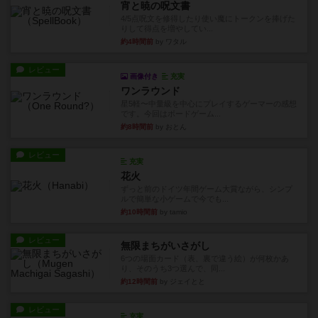
宵と暁の呪文書
4/5点呪文を修得したり使い魔にトークンを捧げた
りして得点を増やしてい...
約4時間前
by ワタル
レビュー
画像付き
充実
ワンラウンド
星5軽〜中量級を中心にプレイするゲーマーの感想
です。今回はボードゲーム...
約8時間前
by おとん
レビュー
充実
花火
ずっと前のドイツ年間ゲーム大賞ながら、シンプ
ルで簡単な小ゲームで今でも...
約10時間前
by tamio
レビュー
無限まちがいさがし
6つの場面カード（表、裏で違う絵）が何枚かあ
り、そのうち3つ選んで、同...
約12時間前
by ジェイとと
レビュー
充実