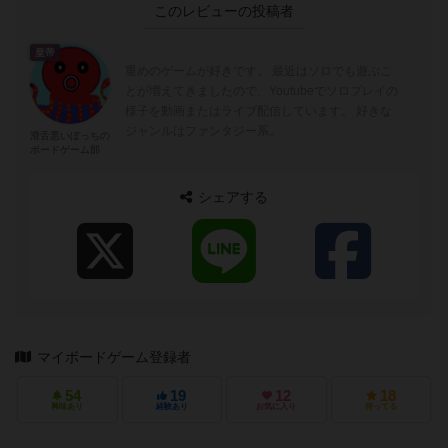
このレビューの投稿者
皇帝
重めのゲームが好きです。 最近はソロでも遊ぶこ
とが増えてきましたので、Youtubeでソロプレイの
様子を動画またはライブ配信しています。 好きな
ジャンルはファンタジー系。
滑舌悪いぼっちの
ボードゲーム部
シェアする
マイボードゲーム登録者
54
19
12
18
興味あり
経験あり
お気に入り
持ってる