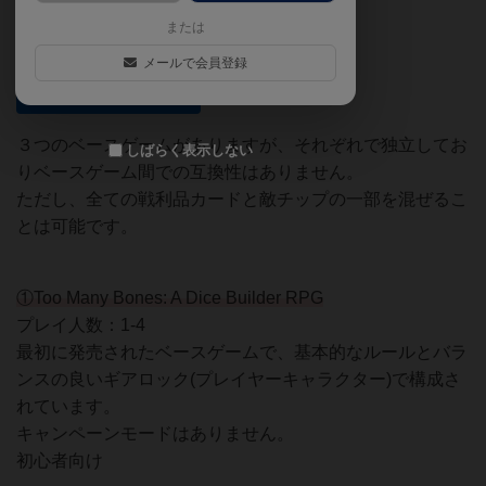
または
メールで会員登録
〇ベースゲーム
３つのベースゲームがありますが、それぞれで独立してお
しばらく表示しない
りベースゲーム間での互換性はありません。
ただし、全ての戦利品カードと敵チップの一部を混ぜるこ
とは可能です。
①Too Many Bones: A Dice Builder RPG
プレイ人数：1-4
最初に発売されたベースゲームで、基本的なルールとバラ
ンスの良いギアロック(プレイヤーキャラクター)で構成さ
れています。
キャンペーンモードはありません。
初心者向け