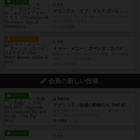
レビュー
充実
クロニクル・オブ・ドルナゴール：エイジオブダークネス
キャンペーンモード全18章＋サブクエスト2つ(そ
れぞれ全2章)＋拡張2...
2ヶ月前
の投稿
ルール/インスト
充実
トゥー・メニー・ボーンズ：スパイス&ダイス
BATルール＜目的＞他のTMBと同様、君の任務は
単純だ。タイラントを探...
2年以上前
の投稿
会員の新しい投稿
レビュー
画像付き
アグリコラ：牧場の動物たち THE BIG BOX
長らく積みゲーになってましたが、腰を据えてプ
レイできましたのでやってみ...
約1時間前
by くみ
レビュー
充実