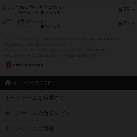
ブレーキング・アウェイ
75
PT
紹介文あり
4件の投稿
ザ・フラッド
71
PT
紹介文なし
1件の投稿
※Apple、Apple のロゴ は、米国および他の国々で登録されたApple Inc.の商標です。
※App Store は、Apple Inc.のサービスマークです。
※Android は、グーグル インコーポレイテッドの商標または登録商標です。
※Google Play とそのロゴは、Google Inc.の商標または登録商標です。
ボドゲーマTOP
ボードゲームを検索する
ボードゲームの新着レビュー
ボードゲーム会情報