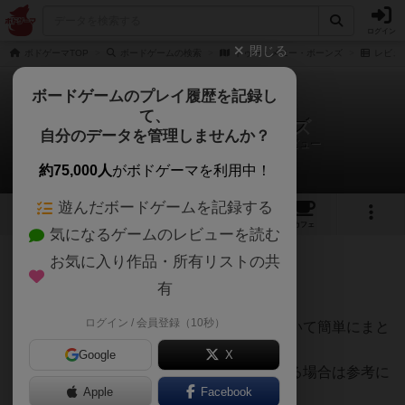
ログイン
閉じる
ボドゲーマTOP
ボードゲームの検索
トゥー・メニー・ボーンズ
レビュ
ボードゲームのプレイ履歴を記録し
て、
トゥー・メニー・ボーンズ
自分のデータを管理しませんか？
滑舌悪いぼっちのボードゲーム部さんのレビュー
約75,000人
がボドゲーマを利用中！
遊んだボードゲームを記録する
1
1
3
1
トップ
画像
動画
レビュー
カフェ
気になるゲームのレビューを読む
お気に入り作品・所有リストの共
165名
2名
0
約2ヶ月前
有
ログイン / 会員登録（10秒）
トゥー・メニー・ボーンズのシリーズについて簡単にまと
めてみました。
Google
X
新規の人がどれを買えばよいのか迷っている場合は参考に
Apple
Facebook
してみてください。