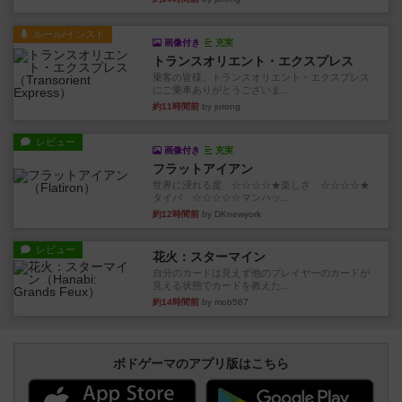
ルール/インスト
画像付き
充実
トランスオリエント・エクスプレス
乗客の皆様、トランスオリエント・エクスプレス
にご乗車ありがとうございま...
約11時間前
by jurong
レビュー
画像付き
充実
フラットアイアン
世界に浸れる度 ☆☆☆☆★楽しさ ☆☆☆☆★
タイパ ☆☆☆☆☆マンハッ...
約12時間前
by DKnewyork
レビュー
花火：スターマイン
自分のカードは見えず他のプレイヤーのカードが
見える状態でカードを教えた...
約14時間前
by mob567
ボドゲーマのアプリ版はこちら