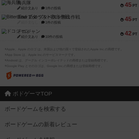
海兵隊
45
PT
紹介文あり
1件の投稿
Bitter End ブタペスト救出作戦
45
PT
紹介文なし
1件の投稿
ドコジャン
42
PT
紹介文あり
10件の投稿
※Apple、Apple のロゴ は、米国および他の国々で登録されたApple Inc.の商標です。
※App Store は、Apple Inc.のサービスマークです。
※Android は、グーグル インコーポレイテッドの商標または登録商標です。
※Google Play とそのロゴは、Google Inc.の商標または登録商標です。
ボドゲーマTOP
ボードゲームを検索する
ボードゲームの新着レビュー