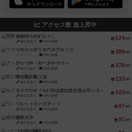
アクセス数 急上昇中
無限まちがいさがし
574
PT
紹介文あり
2件の投稿
リワイルド：サウスアメリカ
389
PT
紹介文なし
2件の投稿
アンダー・ザ・テーブラー
378
PT
紹介文あり
1件の投稿
宵と暁の呪文書
133
PT
紹介文あり
8件の投稿
セミファイナル ～お前はまだ生きている～
103
PT
紹介文あり
1件の投稿
ワン・トゥ・ファイブ
97
PT
紹介文あり
1件の投稿
南北戦争
91
PT
紹介文あり
1件の投稿
ふたつの城の物語