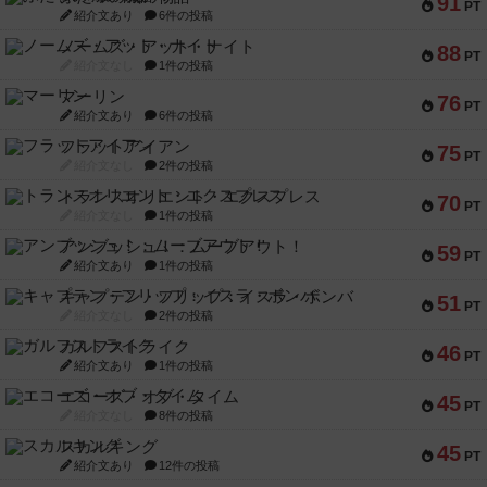
91
PT
紹介文あり
6件の投稿
ノームズ・アット・ナイト
88
PT
紹介文なし
1件の投稿
マーリン
76
PT
紹介文あり
6件の投稿
フラットアイアン
75
PT
紹介文なし
2件の投稿
トランスオリエント・エクスプレス
70
PT
紹介文なし
1件の投稿
アンブッシュ！：ムーブアウト！
59
PT
紹介文あり
1件の投稿
キャプテン・フリップ：イスラ・ボンバ
51
PT
紹介文なし
2件の投稿
ガルフストライク
46
PT
紹介文あり
1件の投稿
エコーズ・オブ・タイム
45
PT
紹介文なし
8件の投稿
スカルキング
45
PT
紹介文あり
12件の投稿