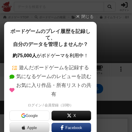
ログイン
閉じる
ボドゲーマTOP
ボードゲームの検索
タイムライン
タイムライン：発明編
ボードゲームのプレイ履歴を記録し
て、
タイムライン：発明編
自分のデータを管理しませんか？
0件の動画
約75,000人
がボドゲーマを利用中！
遊んだボードゲームを記録する
2
3
23
トップ
画像
動画
レビュー
カフェ
気になるゲームのレビューを読む
お気に入り作品・所有リストの共
タイムライン：発明編のトップに戻る
有
ログイン / 会員登録（10秒）
会員の新しい投稿
Google
X
ルール/インスト
画像付き
充実
Apple
Facebook
マーケットフレッシュ