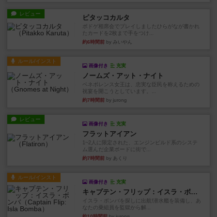
レビュー
ピタッコカルタ
ボドゲ相席会でプレイしましたひらがなが書かれ
たカードを2枚まで手をつけ...
約6時間前
by みいやん
ルール/インスト
画像付き
充実
ノームズ・アット・ナイト
ベネボレンス女王は、忠実な臣民を称えるための
祝宴を開こうとしています。...
約7時間前
by jurong
レビュー
画像付き
充実
フラットアイアン
1~2人に限定された、エンジンビルド系のシステ
ム選んだ企業ボードに街で...
約7時間前
by あくり
ルール/インスト
画像付き
充実
キャプテン・フリップ：イスラ・ボンバ
イスラ・ボンバを探しに出航!潜水艦を装備し、あ
なたの乗組員を監獄から解...
約10時間前
by jurong