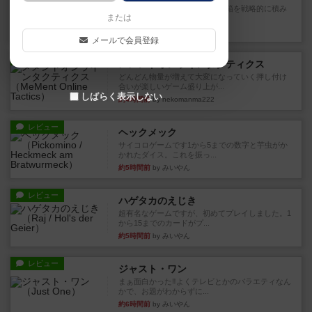
目的あなたの店先に農産物の木箱を戦略的に積み
または
重ねて在庫を最大化し、競合...
約3時間前
by jurong
メールで会員登録
レビュー
メメントオンラインタクティクス
どんどん物量が増えて大変になっていく押し付け
合いが楽しいゲーム盛り上が...
しばらく表示しない
約4時間前
by nekomanma222
レビュー
ヘックメック
サイコロゲームです1から5までの数字と芋虫がか
かれたダイス。これを振っ...
約5時間前
by みいやん
レビュー
ハゲタカのえじき
超有名なゲームですが、初めてプレイしました。1
から15までのカードがプ...
約5時間前
by みいやん
レビュー
ジャスト・ワン
まぁ面白かった‼️よくテレビとかのバラエティなん
かで、お題がわからずに...
約6時間前
by みいやん