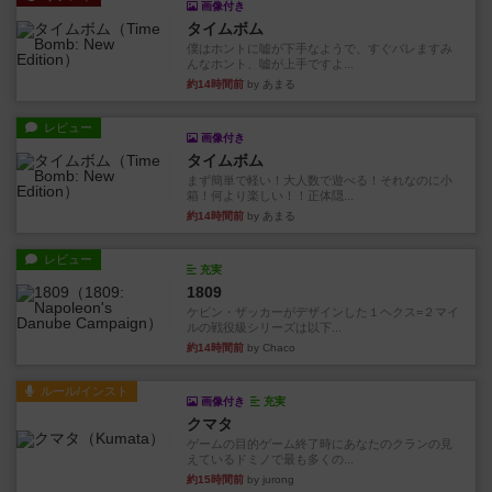
画像付き
タイムボム
僕はホントに嘘が下手なようで、すぐバレますみ
んなホント、嘘が上手ですよ...
約14時間前
by あまる
レビュー
画像付き
タイムボム
まず簡単で軽い！大人数で遊べる！それなのに小
箱！何より楽しい！！正体隠...
約14時間前
by あまる
レビュー
充実
1809
ケビン・ザッカーがデザインした１ヘクス=２マイ
ルの戦役級シリーズは以下...
約14時間前
by Chaco
ルール/インスト
画像付き
充実
クマタ
ゲームの目的ゲーム終了時にあなたのクランの見
えているドミノで最も多くの...
約15時間前
by jurong