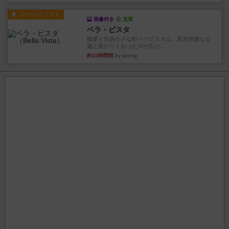
ルール/インスト
画像付き
充実
ベラ・ビスタ
概要と目的小さな町ベラビスタは、風光明媚な公
園と曲がりくねった川が広が...
約15時間前
by jurong