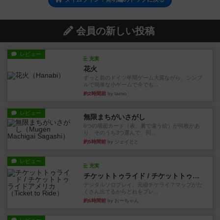
会員の新しい投稿
レビュー
充実
花火
ずっと前のドイツ年間ゲーム大賞ながら、シンプ
ルで簡単な小ゲームで今でも...
約2時間前
by tamio
レビュー
無限まちがいさがし
6つの場面カード（表、裏で違う絵）が何枚かあ
り、そのうち3つ選んで、同...
約5時間前
by ジェイとと
レビュー
充実
チケットトゥライド / チケットトゥライドアメリカ
デジタルソロプレイ。元祖チケライ？マップがた
くさん出てるからどれをプレ...
約6時間前
by おーちゃん