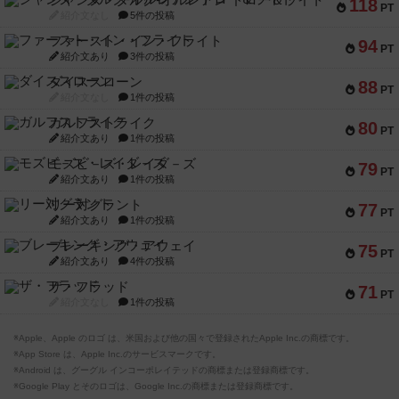
ジャンヌ・ダルク-オルレアン ドロー＆ライト
118
PT
紹介文なし
5件の投稿
ファースト・イン・フライト
94
PT
紹介文あり
3件の投稿
ダイススローン
88
PT
紹介文なし
1件の投稿
ガルフストライク
80
PT
紹介文あり
1件の投稿
モズビ－ズ・レイダ－ズ
79
PT
紹介文あり
1件の投稿
リー対グラント
77
PT
紹介文あり
1件の投稿
ブレーキング・アウェイ
75
PT
紹介文あり
4件の投稿
ザ・フラッド
71
PT
紹介文なし
1件の投稿
※Apple、Apple のロゴ は、米国および他の国々で登録されたApple Inc.の商標です。
※App Store は、Apple Inc.のサービスマークです。
※Android は、グーグル インコーポレイテッドの商標または登録商標です。
※Google Play とそのロゴは、Google Inc.の商標または登録商標です。