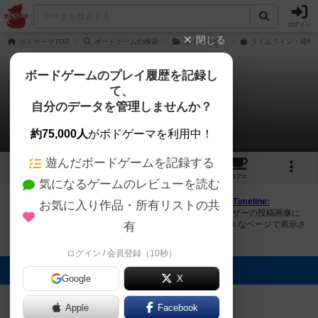
ログイン
閉じる
ボドゲーマTOP
ボードゲームの検索
タイムライン
タイムライン：発明編
ボードゲームのプレイ履歴を記録し
て、
タイムライン：発明編
自分のデータを管理しませんか？
2件の画像
約75,000人
がボドゲーマを利用中！
遊んだボードゲームを記録する
2
3
23
トップ
画像
動画
レビュー
カフェ
気になるゲームのレビューを読む
ボドゲーマにログインすると、
「タイムライン：発明編（Timeline:
お気に入り作品・所有リストの共
Inventions）」
の画像をアップロード出来たり、他のユーザーの投稿画像に
評価を付けることができます。また、トップ6の画像は様々なページで表示さ
有
れます。
ログイン / 会員登録（10秒）
トップに表示される画像
Google
X
まつなが
まつなが
Apple
Facebook