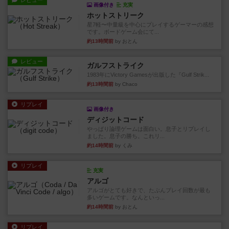
レビュー
画像付き
充実
ホットストリーク
星7軽〜中量級を中心にプレイするゲーマーの感想
です。ボードゲーム会にて...
約13時間前
by おとん
レビュー
ガルフストライク
1983年にVictory Gamesが出版した『Gulf Strik...
約13時間前
by Chaco
リプレイ
画像付き
ディジットコード
やっぱり論理ゲームは面白い。息子とリプレイし
ました。息子の勝ち。これリ...
約14時間前
by くみ
リプレイ
充実
アルゴ
アルゴがとても好きで、たぶんプレイ回数が最も
多いゲームです。なんといっ...
約14時間前
by おとん
リプレイ