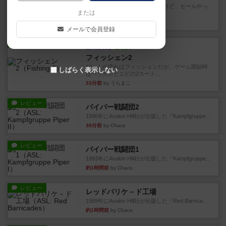
存在をうっすらと認識していたけど、セールやっ
または
てて、2人専用でワカプレと...
14分前
by みいやん
メールで会員登録
レビュー
画像付き
充実
フィッシェン2
ゲームの流れはフィッシェンだが、ゲーム開始時
しばらく表示しない
はペリカンとエビの2スート...
33分前
by うらまこ
レビュー
パイパー戦闘団2
1996年にAvalon Hill社が出版した『Kampfgruppe...
38分前
by Chaco
レビュー
パイパー戦闘団1
1993年にAvalon Hill社が出版した『Kampfgruppe...
約1時間前
by Chaco
レビュー
レッドバリケ－ド工場
1989年にAvalon Hill社が出版した『Red Barrica...
約1時間前
by Chaco