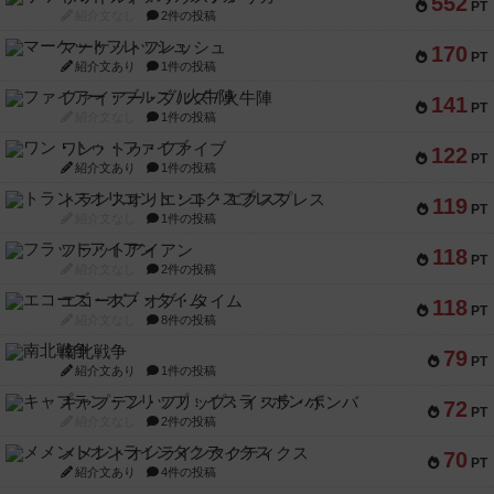
552
PT
紹介文なし
2件の投稿
マーケットフレッシュ
170
PT
紹介文あり
1件の投稿
ファイアー・ブルズ / 火牛陣
141
PT
紹介文なし
1件の投稿
ワン・トゥ・ファイブ
122
PT
紹介文あり
1件の投稿
トランスオリエント・エクスプレス
119
PT
紹介文なし
1件の投稿
フラットアイアン
118
PT
紹介文なし
2件の投稿
エコーズ・オブ・タイム
118
PT
紹介文なし
8件の投稿
南北戦争
79
PT
紹介文あり
1件の投稿
キャプテン・フリップ：イスラ・ボンバ
72
PT
紹介文なし
2件の投稿
メメントオンラインタクティクス
70
PT
紹介文あり
4件の投稿