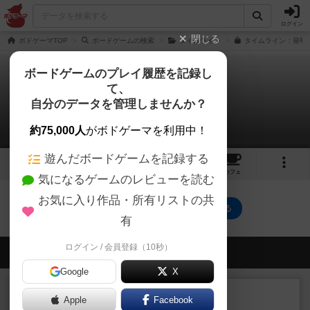
ログイン
閉じる
ボドゲーマTOP
ボードゲームの検索
タイムライン
タイムライン：発明編
ボードゲームのプレイ履歴を記録し
て、
タイムライン：発明編
自分のデータを管理しませんか？
0件のリプレイ日記
約75,000人
がボドゲーマを利用中！
遊んだボードゲームを記録する
2
3
23
トップ
画像
動画
レビュー
カフェ
気になるゲームのレビューを読む
お気に入り作品・所有リストの共
タイムライン：発明編のトップに戻る
有
ログイン / 会員登録（10秒）
会員の新しい投稿
Google
X
レビュー
画像付き
Apple
Facebook
オラニエンブルガー運河