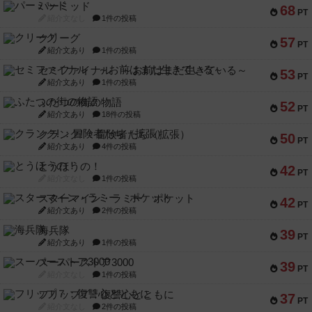
パーミッド
68
PT
紹介文なし
1件の投稿
クリーグ
57
PT
紹介文あり
1件の投稿
セミファイナル ～お前はまだ生きている～
53
PT
紹介文あり
1件の投稿
ふたつの街の物語
52
PT
紹介文あり
18件の投稿
クランク! ：冒険者たち（拡張）
50
PT
紹介文あり
4件の投稿
とうほうの！
42
PT
紹介文なし
1件の投稿
スターマイン・ラミー ポケット
42
PT
紹介文あり
2件の投稿
海兵隊
39
PT
紹介文あり
1件の投稿
スーパーストア3000
39
PT
紹介文なし
1件の投稿
フリップ７：復讐心とともに
37
PT
紹介文なし
2件の投稿