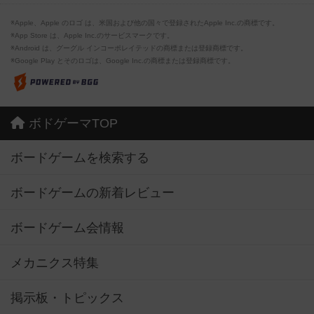
※Apple、Apple のロゴ は、米国および他の国々で登録されたApple Inc.の商標です。
※App Store は、Apple Inc.のサービスマークです。
※Android は、グーグル インコーポレイテッドの商標または登録商標です。
※Google Play とそのロゴは、Google Inc.の商標または登録商標です。
ボドゲーマTOP
ボードゲームを検索する
ボードゲームの新着レビュー
ボードゲーム会情報
メカニクス特集
掲示板・トピックス