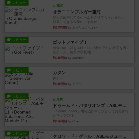
レビュー
充実
オラニエンブルガー運河
友人の所持してるゲームをさせてもらいました。
順番にできる作業のいずれか...
約1時間前
by おっちょこちょい
レビュー
ゴットファイブ！
自分の前に背を向けて並ぶ5枚の手札の数字を当て
るゲーム。相手の手札/場...
約3時間前
by daisdice
レビュー
カタン
神ゲー
約3時間前
by アプー
レビュー
充実
ドゥームド・バタリオンズ：ASLモジュール11
『Squad Leader』用の追加マップとして発売され
たマップの#9...
約4時間前
by Chaco
レビュー
クロワ・ド・ゲール：ASLモジュール10