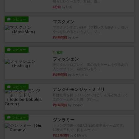
晴らしいゲームで、対戦、協...
3分前
by いち
レビュー
マスクメン
マスクメンすごい好き（プロレスも好き）。強い
やつを決めるというより、ジ...
約4時間前
by わー
レビュー
充実
フィッシェン
デジタルソロプレイ。毒のあるゲームを作るあの
人がデザイン。箱絵からもう...
約5時間前
by おーちゃん
レビュー
ナンジャモンジャ・ミドリ
私は吃音を持っているのですが、友達と集まって
このゲームをした際、3ゲー...
約9時間前
by 155973
レビュー
ジンラミー
トランプで遊べる2人対戦の麻雀風ゲームです。
10枚の手札で、同じスーツ...
約11時間前
by OSAっち