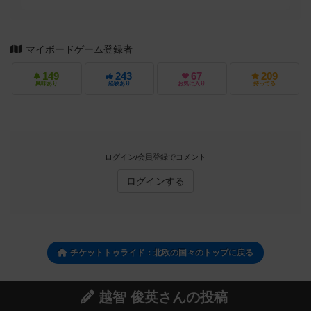
マイボードゲーム登録者
149
243
67
209
興味あり
経験あり
お気に入り
持ってる
ログイン/会員登録でコメント
ログインする
チケットトゥライド：北欧の国々のトップに戻る
越智 俊英さんの投稿