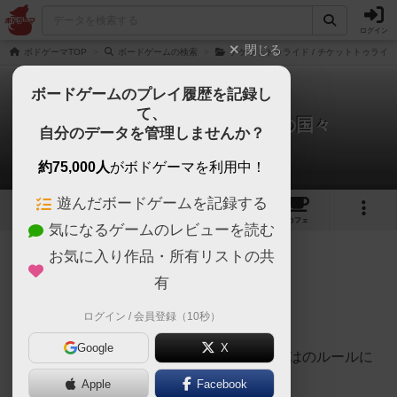
ログイン
閉じる
ボドゲーマTOP
ボードゲームの検索
チケットトゥライド / チケットトゥライ
ボードゲームのプレイ履歴を記録し
て、
チケットトゥライド：北欧の国々
自分のデータを管理しませんか？
越智 俊英さんのレビュー
約75,000人
がボドゲーマを利用中！
遊んだボードゲームを記録する
4
2
6
23
トップ
画像
動画
レビュー
カフェ
気になるゲームのレビューを読む
お気に入り作品・所有リストの共
355名
0名
0
7年以上前
有
ログイン / 会員登録（10秒）
二人でもサクっと遊べる北欧版
Google
X
トンネルやフェリー航路等、北欧verならではのルールに
より通常版とセオリーが若干異なります。
Apple
Facebook