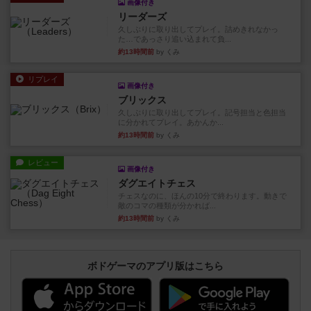
画像付き
リーダーズ
久しぶりに取り出してプレイ。詰めきれなかっ
た…であっさり追い込まれて負...
約13時間前
by くみ
リプレイ
画像付き
ブリックス
久しぶりに取り出してプレイ。記号担当と色担当
に分かれてプレイ。あかんか...
約13時間前
by くみ
レビュー
画像付き
ダグエイトチェス
チェスなのに、ほんの10分で終わります。動きで
敵のコマの種類が分かれば...
約13時間前
by くみ
ボドゲーマのアプリ版はこちら