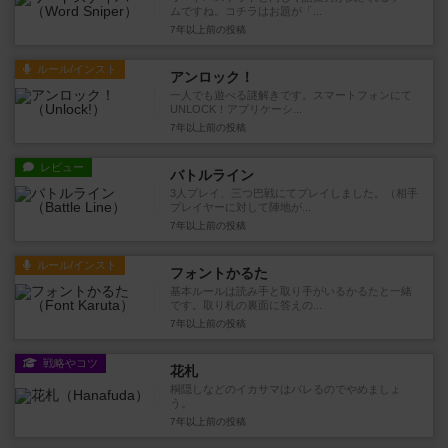
ムですね。コチラはお題が「...
7年以上前
の投稿
ルール/インスト
アンロック！
一人でも遊べる謎解きです。スマートフォンにて
UNLOCK！アプリケーシ...
7年以上前
の投稿
レビュー
バトルライン
3人プレイ、三つ巴戦にてプレイしました。（相手
プレイヤーに対して陣地が...
7年以上前
の投稿
ルール/インスト
フォントかるた
基本ルールは読み手と取り手がいるかるたと一緒
です。取り札の裏面に答えの...
7年以上前
の投稿
戦略やコツ
花札
桐隠しなどのイカサマはバレるのでやめましょ
う。
7年以上前
の投稿