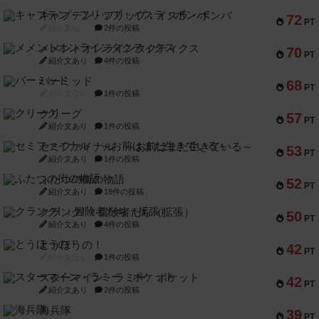
キャプテン・フリップ：イスラ・ボンバ
72
PT
紹介文なし
2件の投稿
メメントオンラインタクティクス
70
PT
紹介文あり
4件の投稿
パーミッド
68
PT
紹介文なし
1件の投稿
クリーグ
57
PT
紹介文あり
1件の投稿
セミファイナル ～お前はまだ生きている～
53
PT
紹介文あり
1件の投稿
ふたつの街の物語
52
PT
紹介文あり
18件の投稿
クランク! ：冒険者たち（拡張）
50
PT
紹介文あり
4件の投稿
とうほうの！
42
PT
紹介文なし
1件の投稿
スターマイン・ラミー ポケット
42
PT
紹介文あり
2件の投稿
海兵隊
39
PT