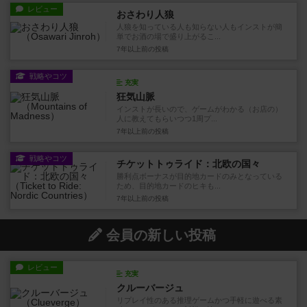
レビュー
おさわり人狼
人狼を知っている人も知らない人もインストが簡
単でお酒の場で盛り上がるこ...
7年以上前
の投稿
戦略やコツ
充実
狂気山脈
インストが長いので、ゲームがわかる（お店の）
人に教えてもらいつつ1周プ...
7年以上前
の投稿
戦略やコツ
チケットトゥライド：北欧の国々
勝利点ボーナスが目的地カードのみとなっている
ため、目的地カードのヒキも...
7年以上前
の投稿
会員の新しい投稿
レビュー
充実
クルーバージュ
リプレイ性のある推理ゲームかつ手軽に遊べる素