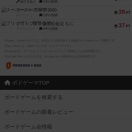
紹介文あり
1件の投稿
スーパーストア3000
39
PT
紹介文なし
1件の投稿
フリップ７：復讐心とともに
37
PT
紹介文なし
2件の投稿
※Apple、Apple のロゴ は、米国および他の国々で登録されたApple Inc.の商標です。
※App Store は、Apple Inc.のサービスマークです。
※Android は、グーグル インコーポレイテッドの商標または登録商標です。
※Google Play とそのロゴは、Google Inc.の商標または登録商標です。
ボドゲーマTOP
ボードゲームを検索する
ボードゲームの新着レビュー
ボードゲーム会情報