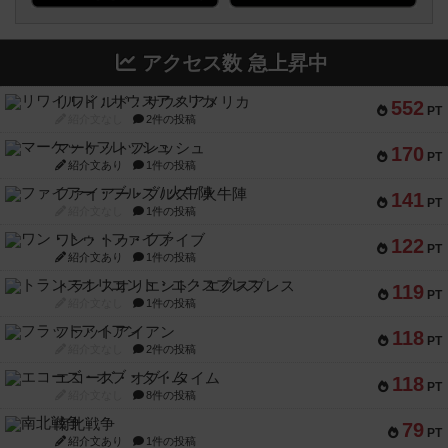
アクセス数 急上昇中
リワイルド：サウスアメリカ
552
PT
紹介文なし
2件の投稿
マーケットフレッシュ
170
PT
紹介文あり
1件の投稿
ファイアー・ブルズ / 火牛陣
141
PT
紹介文なし
1件の投稿
ワン・トゥ・ファイブ
122
PT
紹介文あり
1件の投稿
トランスオリエント・エクスプレス
119
PT
紹介文なし
1件の投稿
フラットアイアン
118
PT
紹介文なし
2件の投稿
エコーズ・オブ・タイム
118
PT
紹介文なし
8件の投稿
南北戦争
79
PT
紹介文あり
1件の投稿