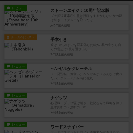
レビュー
ストーンエイジ：10周年記念版
プチ拡張要素序中盤は狩猟をするかしないかの駆
け引き、イグルーを取ったほ...
約5年前
の投稿
ルール/インスト
手本引き
親は1から6までを図案化した6枚の札の中から自
らの意志で1枚を選び出し...
7年以上前
の投稿
レビュー
ヘンゼルかグレーテル
（一発逆転ドカ食い）ヘンゼルか（みんなで食べ
たい）グレーテルか時に強気...
7年以上前
の投稿
レビュー
ナゲッツ
心理戦、ブラフ駆け引き、戦況をみて戦略を練り
直す判断力・決断力...す...
7年以上前
の投稿
レビュー
ワードスナイパー
ワードバスケットと同じく語彙力が試されるゲー