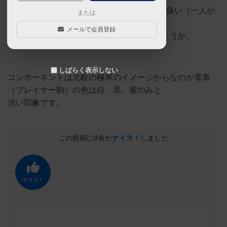
また、2人対戦では並列している線路は単線扱い（一人が
または
電車を通すともう一人はその線路に電車を
メールで会員登録
置けない）となるルールも攻略のカギでしょうか。
しばらく表示しない
コンポーネントは北欧の極寒のイメージからなのか電車
（プレイヤー駒）の色は白、黒、紫のみと
渋い印象です。
この投稿に
0
名が
ナイス！
しました
ナイス！