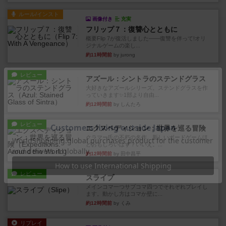
ルール/インスト
画像付き
充実
フリップ７：復讐心とともに
概要Flip 7が復活しました――復讐を伴って!オリ
ジナルゲームの楽し...
約11時間前
by jurong
レビュー
アズール：シントラのステンドグラス
大好きなアズールシリーズ。ステンドグラスを作
っていきます✨1部より自由...
約12時間前
by しんたろ
レビュー
エクスペディション：世界を巡る冒険
クラマー氏の不朽の名作。新しいボードゲームほ
どおもしろいはず？いいえ。...
約12時間前
by 田中昌平
レビュー
スライプ
メインコマ一つサブコマ四つでそれぞれプレイし
ます。動かし方はコマか壁に...
約12時間前
by くみ
リプレイ