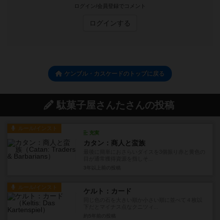
ログイン/会員登録でコメント
ログインする
ケンブル・カスケードのトップに戻る
駄菓子屋さんたさんの投稿
ルール/インスト
充実
カタン：商人と蛮族
最後に簡単におさらいダイスを3個振り赤と黄色の
目が通常獲得資源を指しそ...
3年以上前
の投稿
ルール/インスト
ケルト：カード
同じ色の石を大きい順か小さい順に並べて４枚以
下だとマイナス点なクニツィ...
約5年前
の投稿