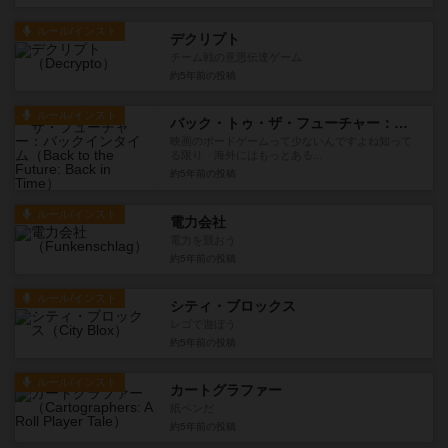
ルール/インスト
デクリプト
チーム戦の意思伝達ゲーム
約5年前
の投稿
ルール/インスト
バック・トゥ・ザ・フューチャー：バックインタイム
映画のボードゲームって少ないんですよね知って
る限り 海外にはもっとある...
約5年前
の投稿
ルール/インスト
電力会社
電力を競おう
約5年前
の投稿
ルール/インスト
シティ・ブロックス
レゴで遊ぼう
約5年前
の投稿
ルール/インスト
カートグラファー
紙ペンだ
約5年前
の投稿