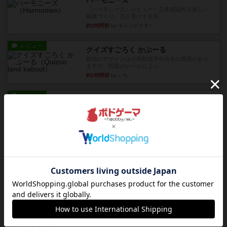
『ハーモニーズ』レビュー：立体感溢れる美しい
箱庭づくり。万人受けする良...
約2時間前
by ギャングスター
レビュー
クイズすごろく かぶーる
箱絵のデザインは小学校低学年向きの風情があり
ますが、問題のレベルによっ...
約2時間前
by いち
レビュー
充実
クルーバージュ
リプレイ性のある推理ゲームかつ手軽に遊べる素
晴らしいゲームで、対戦、協...
約2時間前
by いち
レビュー
マスクメン
マスクメンすごい好き（プロレスも好き）。強い
やつを決めるというより、ジ...
約6時間前
by わー
レビュー
充実
フィッシェン