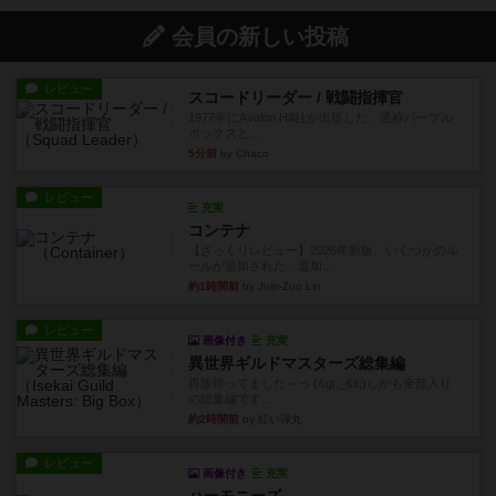
会員の新しい投稿
レビュー
スコードリーダー / 戦闘指揮官
1977年にAvalon Hill社が出版した、通称パープル
ボックスと...
5分前
by Chaco
レビュー
充実
コンテナ
【ざっくりレビュー】2026年新版、いくつかのル
ールが追加された。追加...
約1時間前
by Juin-Zuo Lin
レビュー
画像付き
充実
異世界ギルドマスターズ総集編
再販待ってました～っ (&gt;_&lt;)しかも全部入り
の総集編です...
約2時間前
by 紅い弾丸
レビュー
画像付き
充実
ハーモニーズ