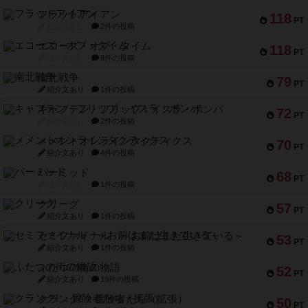
フラットアイアン
118
PT
紹介文なし
2件の投稿
エコーズ・オブ・タイム
118
PT
紹介文なし
8件の投稿
南北戦争
79
PT
紹介文あり
1件の投稿
キャプテン・フリップ：イスラ・ボンバ
72
PT
紹介文なし
2件の投稿
メメントオンラインタクティクス
70
PT
紹介文あり
4件の投稿
パーミッド
68
PT
紹介文なし
1件の投稿
クリーグ
57
PT
紹介文あり
1件の投稿
セミファイナル ～お前はまだ生きている～
53
PT
紹介文あり
1件の投稿
ふたつの街の物語
52
PT
紹介文あり
18件の投稿
クランク! ：冒険者たち（拡張）
50
PT