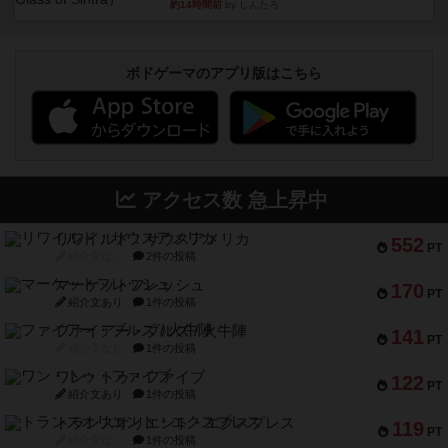
約14時間前
by しんたろ
ボドゲーマのアプリ版はこちら
アクセス数 急上昇中
リワイルド：サウスアメリカ
552
PT
紹介文なし
2件の投稿
マーケットフレッシュ
170
PT
紹介文あり
1件の投稿
ファイアー・ブルズ / 火牛陣
141
PT
紹介文なし
1件の投稿
ワン・トゥ・ファイブ
122
PT
紹介文あり
1件の投稿
トランスオリエント・エクスプレス
119
PT
紹介文なし
1件の投稿