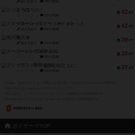
紹介文あり
4件の投稿
とうほうの！
42
PT
紹介文なし
1件の投稿
スターマイン・ラミー ポケット
42
PT
紹介文あり
2件の投稿
海兵隊
39
PT
紹介文あり
1件の投稿
スーパーストア3000
39
PT
紹介文なし
1件の投稿
フリップ７：復讐心とともに
37
PT
紹介文なし
2件の投稿
※Apple、Apple のロゴ は、米国および他の国々で登録されたApple Inc.の商標です。
※App Store は、Apple Inc.のサービスマークです。
※Android は、グーグル インコーポレイテッドの商標または登録商標です。
※Google Play とそのロゴは、Google Inc.の商標または登録商標です。
ボドゲーマTOP