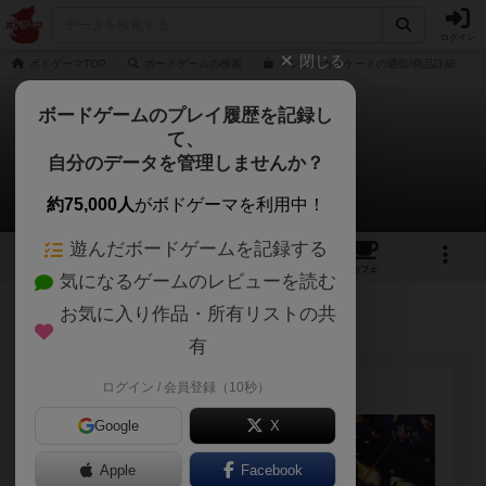
ログイン
閉じる
ボドゲーマTOP
ボードゲームの検索
ケンブルカスケードの通販/商品詳細
ボードゲームのプレイ履歴を記録し
て、
ケンブル・カスケード
自分のデータを管理しませんか？
駄菓子屋さんたさんのルール/インスト
約75,000人
がボドゲーマを利用中！
遊んだボードゲームを記録する
2
2
11
トップ
画像
動画
レビュー
カフェ
気になるゲームのレビューを読む
お気に入り作品・所有リストの共
83名
1名
0
5年以上前
有
ログイン / 会員登録（10秒）
Google
X
Apple
Facebook