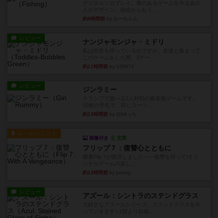
デジタルソロプレイ。毒のあるゲームを作るあの
人がデザイン。箱絵からもう...
約8時間前
by おーちゃん
レビュー
ナンジャモンジャ・ミドリ
私は吃音を持っているのですが、友達と集まって
このゲームをした際、3ゲー...
約11時間前
by 155973
レビュー
ジンラミー
トランプで遊べる2人対戦の麻雀風ゲームです。
10枚の手札で、同じスーツ...
約13時間前
by OSAっち
ルール/インスト
画像付き
充実
フリップ７：復讐心とともに
概要Flip 7が復活しました――復讐を伴って!オリ
ジナルゲームの楽し...
約13時間前
by jurong
レビュー
アズール：シントラのステンドグラス
大好きなアズールシリーズ。ステンドグラスを作
っていきます✨1部より自由...