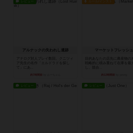
レビュー
ルール/インスト
アルナックの失われし遺跡
マーケットフレッシ
アナログ対人プレイ数回。クニツィ
目的あなたの店先に農産物の
ア先生の名作「エルドラドを探し
戦略的に積み重ねて在庫を最
て」にあ...
し、競合...
約7時間前
by おーちゃん
約12時間前
by jurong
レビュー
レビュー