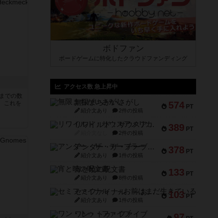
ボドファン
ボードゲームに特化したクラウドファンディング
アクセス数 急上昇中
5までの数
無限まちがいさがし
。これを
574
PT
紹介文あり
2件の投稿
リワイルド：サウスアメリカ
389
PT
紹介文なし
2件の投稿
アンダー・ザ・テーブラー
378
PT
紹介文あり
1件の投稿
宵と暁の呪文書
133
PT
紹介文あり
8件の投稿
セミファイナル ～お前はまだ生きている～
103
PT
紹介文あり
1件の投稿
ワン・トゥ・ファイブ
97