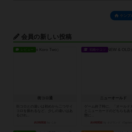
ケンブ
会員の新しい投稿
レビュー
戦略やコツ
街コロ通
ニューオールド
街コロとの違いは初めから二つサイ
ゲーム終了時に、「オールド
コロを振れるなど、少しの違いはあ
とニューカードのどちらもある
るけれ...
態に...
約3時間前
by くみ
約4時間前
by オグランド（Ogulan