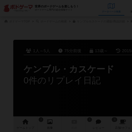
世界のボードゲームを楽しもう！
ボードゲーム専門の総合情報サイト
データベース
検
ボドゲーマTOP
ボードゲームの検索
ケンブルカスケードの通販/商品詳細
1人～5人
75分前後
13歳～
201
ケンブル・カスケード
0件のリプレイ日記
2
2
11
ゲーム
トップ
画像
動画
レビュー
店舗/
カフェ