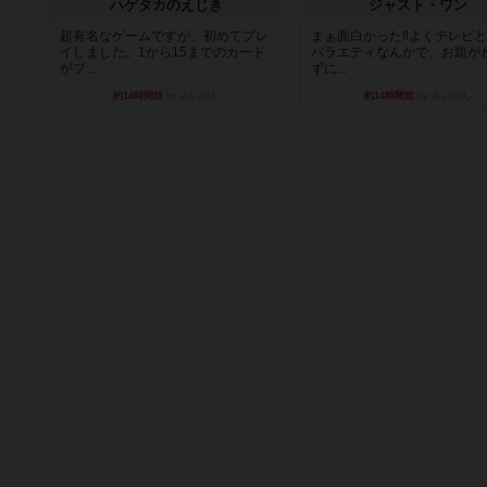
ハゲタカのえじき
ジャスト・ワン
超有名なゲームですが、初めてプレ
まぁ面白かった‼️よくテレビ
イしました。1から15までのカード
バラエティなんかで、お題が
がプ...
ずに...
約14時間前
by みいやん
約14時間前
by みいやん