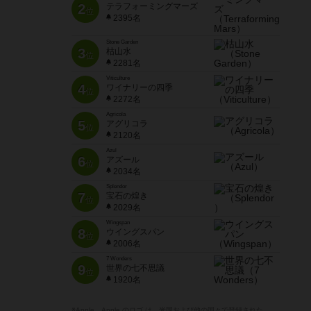
2
テラフォーミングマーズ
位
2395名
Stone Garden
3
枯山水
位
2281名
Viticulture
4
ワイナリーの四季
位
2272名
Agricola
5
アグリコラ
位
2120名
Azul
6
アズール
位
2034名
Splendor
7
宝石の煌き
位
2029名
Wingspan
8
ウイングスパン
位
2006名
7 Wonders
9
世界の七不思議
位
1920名
※Apple、Apple のロゴ は、米国および他の国々で登録された