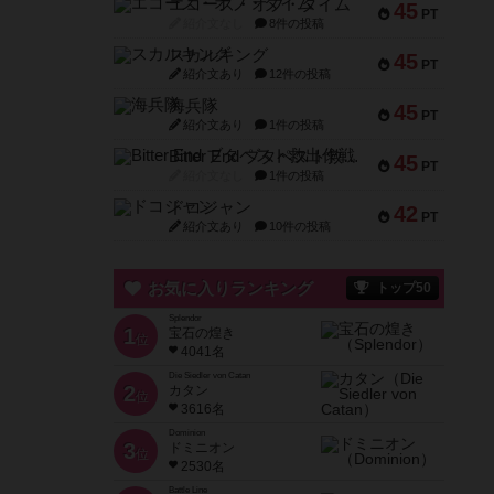
エコーズ・オブ・タイム
45
PT
紹介文なし
8件の投稿
スカルキング
45
PT
紹介文あり
12件の投稿
海兵隊
45
PT
紹介文あり
1件の投稿
Bitter End ブタペスト救出作戦
45
PT
紹介文なし
1件の投稿
ドコジャン
42
PT
紹介文あり
10件の投稿
お気に入りランキング
トップ50
Splendor
1
宝石の煌き
位
4041名
Die Siedler von Catan
2
カタン
位
3616名
Dominion
3
ドミニオン
位
2530名
Battle Line