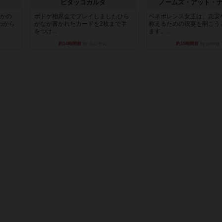
ピタッコカルタ
ノームズ・アット・
とかの
ボドゲ相席会でプレイしましたひら
ベネボレンス女王は、忠実
わから
がなが書かれたカードを2枚まで手
称えるための祝宴を開こう
をつけ...
ます。...
約14時間前
by みいやん
約15時間前
by jurong