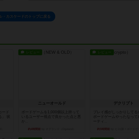
ル・カスケードのトップに戻る
レビュー
レビュー
ニューオールド
デクリプト
カード
ボードゲームを1,000個以上持って
プレイ感がしっかりしてる
」 状
いるユーザー視点で良かった点と悪
ボードゲームやったなって
か...
ーティ...
d）
約4時間前
by オグランド（Oguland）
約5時間前
by ヒロ(新！ボードゲ