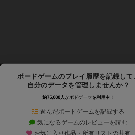
ボードゲームのプレイ履歴を記録して
自分のデータを管理しませんか？
約75,000人
がボドゲーマを利用中！
ボドゲーマTOP
ボードゲーム通販
遊んだボードゲームを記録する
気になるゲームのレビューを読む
ボードゲームを検索する
新作・再入荷情報
お気に入り作品・所有リストの共有
ボードゲームの新着レビュー
定番ボードゲームの通販