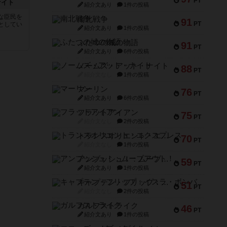
PT
ナイト
紹介文あり
1件の投稿
な臣民を
南北戦争
91
PT
としてい
紹介文あり
1件の投稿
ふたつの城の物語
91
PT
紹介文あり
6件の投稿
ノームズ・アット・ナイト
88
PT
紹介文なし
1件の投稿
マーリン
76
PT
紹介文あり
6件の投稿
フラットアイアン
75
PT
紹介文なし
2件の投稿
トランスオリエント・エクスプレス
70
PT
紹介文なし
1件の投稿
アンブッシュ！：ムーブアウト！
59
PT
紹介文あり
1件の投稿
キャプテン・フリップ：イスラ・ボンバ
51
PT
紹介文なし
2件の投稿
ガルフストライク
46
PT
紹介文あり
1件の投稿