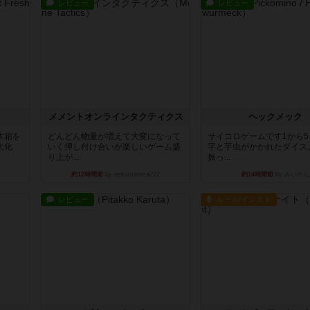
レビュー
レビュー
ュ
メメントオンラインタクティクス
ヘックメック
木箱を
どんどん物量が増えて大変になって
サイコロゲームです1から
大化
いく押し付け合いが楽しいゲーム盛
字と芋虫がかかれたダイス
り上が...
振っ...
約12時間前
by nekomanma222
約14時間前
by みいやん
レビュー
ルール/インスト