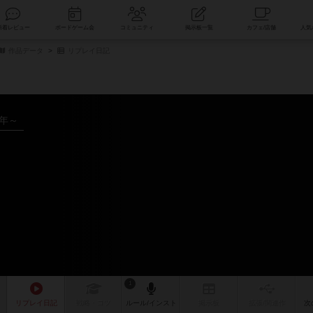
索
新着レビュー
ボードゲーム会
コミュニティ
掲示板一覧
作品データ
リプレイ日記
5年～
1
リプレイ
日記
戦略
・コツ
ルール
/インスト
掲示板
拡張/関連
作
次