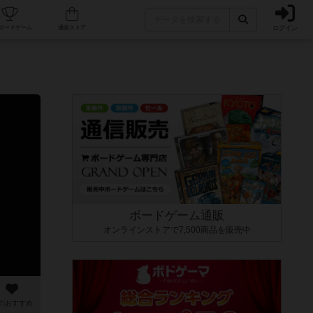
ログイン
カフェ/店舗
人気ボードゲーム
通販ストア
ボードゲーム通販
オンラインストアで7,500商品を販売中
のおすすめ