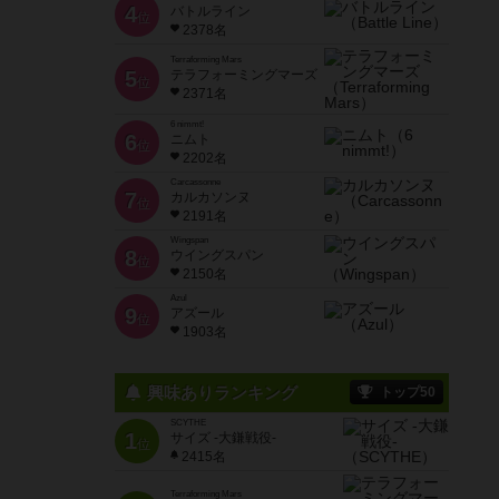
4
バトルライン
位
2378名
Terraforming Mars
5
テラフォーミングマーズ
位
2371名
6 nimmt!
6
ニムト
位
2202名
Carcassonne
7
カルカソンヌ
位
2191名
Wingspan
8
ウイングスパン
位
2150名
Azul
9
アズール
位
1903名
興味ありランキング
トップ50
SCYTHE
1
サイズ -大鎌戦役-
位
2415名
Terraforming Mars