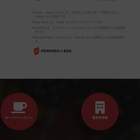
※Apple、Apple のロゴ は、米国および他の国々で登録された
Apple Inc.の商標です。
※App Store は、Apple Inc.のサービスマークです。
※Android は、グーグル インコーポレイテッドの商標または登録商
標です。
※Google Play とそのロゴは、Google Inc.の商標または登録商標で
す。
ボードゲームカフェ
運営者情報