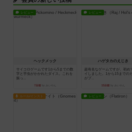
レビュー
レビュー
ヘックメック
ハゲタカのえじき
サイコロゲームです1から5までの数
超有名なゲームですが、初め
字と芋虫がかかれたダイス。これを
イしました。1から15までの
振っ...
がプ...
7分前
by みいやん
15分前
by みいやん
ルール/インスト
レビュー