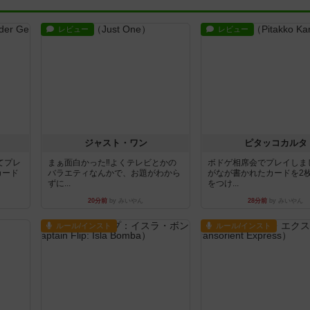
レビュー
レビュー
ジャスト・ワン
ピタッコカルタ
てプレ
まぁ面白かった‼️よくテレビとかの
ボドゲ相席会でプレイしま
カード
バラエティなんかで、お題がわから
がなが書かれたカードを2
ずに...
をつけ...
20分前
by みいやん
28分前
by みいやん
ルール/インスト
ルール/インスト