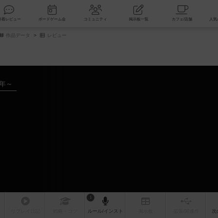
索
新着レビュー
ボードゲーム会
コミュニティ
掲示板一覧
作品データ
レビュー
5年～
1
リプレイ
日記
戦略
・コツ
ルール
/インスト
掲示板
拡張/関連
作
次