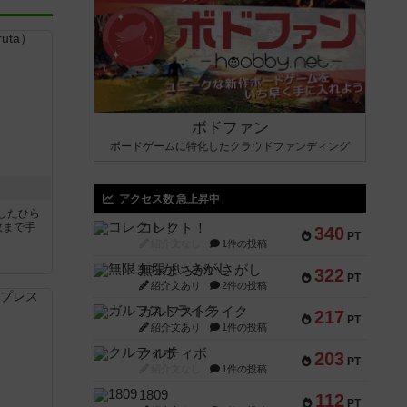
ボドファン
ボードゲームに特化したクラウドファンディング
アクセス数 急上昇中
したひら
枚まで手
コレクト！
340
PT
紹介文なし
1件の投稿
無限まちがいさがし
322
PT
紹介文あり
2件の投稿
ガルフストライク
217
PT
紹介文あり
1件の投稿
クルティボ
203
PT
紹介文なし
1件の投稿
1809
112
PT