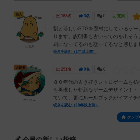
仙人
168名
3名
0
充実
割と珍しいSTGを題材にしているゲー
ります。説明書も古いってのを出そう
刷になってるのも凝ってるなと感じまし
なるみ
続きを読む（1年以上前）
大賢者
251名
0名
0
８０年代の古き好きレトロゲームを彷
を再現した斬新なゲームデザイン！・
ていて、更にルールブックがイマイチな
ナベさん
続きを読む（10年以上前）
ケンブ
会員の新しい投稿