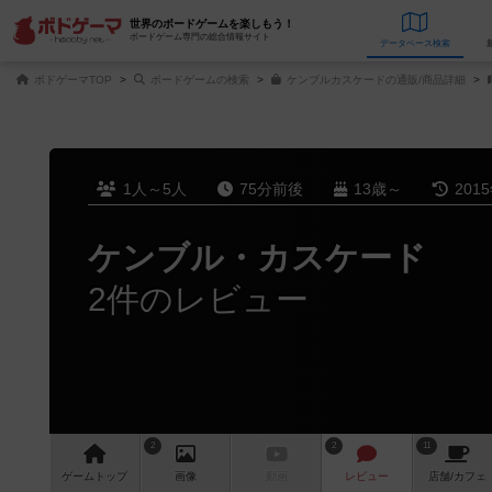
世界のボードゲームを楽しもう！
ボードゲーム専門の総合情報サイト
データベース
検
ボドゲーマTOP
ボードゲームの検索
ケンブルカスケードの通販/商品詳細
1人～5人
75分前後
13歳～
201
ケンブル・カスケード
2件のレビュー
2
2
11
ゲーム
トップ
画像
動画
レビュー
店舗/
カフェ