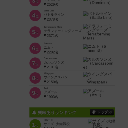
3
位
2529名
Battle Line
4
バトルライン
位
2378名
Terraforming Mars
5
テラフォーミングマーズ
位
2371名
6 nimmt!
6
ニムト
位
2202名
Carcassonne
7
カルカソンヌ
位
2191名
Wingspan
8
ウイングスパン
位
2150名
Azul
9
アズール
位
1903名
興味ありランキング
トップ50
SCYTHE
1
サイズ -大鎌戦役-
位