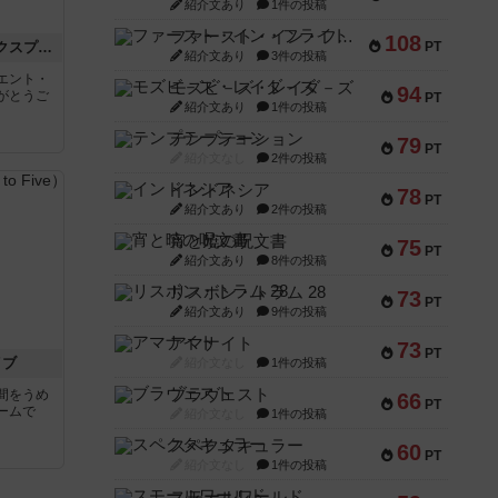
紹介文あり
1件の投稿
ファースト・イン・フライト
108
トランスオリエント・エクスプレス
PT
紹介文あり
3件の投稿
エント・
モズビ－ズ・レイダ－ズ
94
がとうご
PT
紹介文あり
1件の投稿
テンプテーション
79
PT
紹介文なし
2件の投稿
インドネシア
78
PT
紹介文あり
2件の投稿
宵と暁の呪文書
75
PT
紹介文あり
8件の投稿
リスボン・トラム 28
73
PT
紹介文あり
9件の投稿
アマナイト
73
PT
イブ
紹介文なし
1件の投稿
ブラヴェスト
間をうめ
66
PT
ームで
紹介文なし
1件の投稿
スペクタキュラー
60
PT
紹介文なし
1件の投稿
スモールワールド