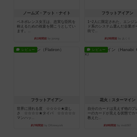
ノームズ・アット・ナイト
フラットアイアン
ベネボレンス女王は、忠実な臣民を
1~2人に限定された、エンジ
称えるための祝宴を開こうとしてい
ド系のシステム選んだ企業ボ
ます。...
街で...
約1時間前
by jurong
約2時間前
by あくり
レビュー
レビュー
フラットアイアン
花火：スターマイン
世界に浸れる度 ☆☆☆☆★楽し
自分のカードは見えず他のプ
さ ☆☆☆☆★タイパ ☆☆☆☆☆
ーのカードが見える状態でカ
マンハッ...
教えた...
約7時間前
by DKnewyork
約8時間前
by mob567