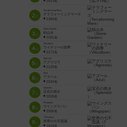
2415名
Terraforming Mars
2
テラフォーミングマーズ
位
2394名
Stone Garden
3
枯山水
位
2281名
Viticulture
4
ワイナリーの四季
位
2272名
Agricola
5
アグリコラ
位
2120名
Azul
6
アズール
位
2034名
Splendor
7
宝石の煌き
位
2028名
Wingspan
8
ウイングスパン
位
2006名
7 Wonders
9
世界の七不思議
位
1919名