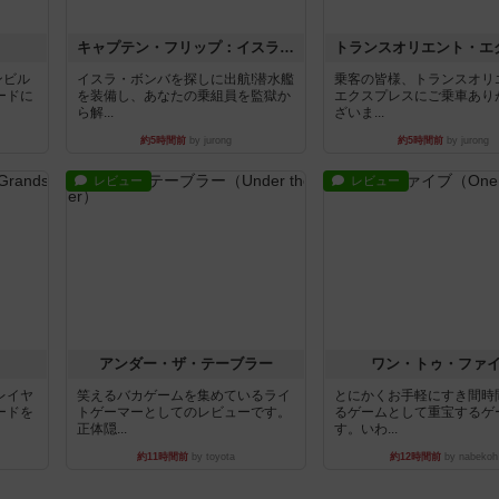
キャプテン・フリップ：イスラ・ボンバ
ンビル
イスラ・ボンバを探しに出航!潜水艦
乗客の皆様、トランスオリ
ードに
を装備し、あなたの乗組員を監獄か
エクスプレスにご乗車あり
ら解...
ざいま...
約5時間前
by jurong
約5時間前
by jurong
レビュー
レビュー
アンダー・ザ・テーブラー
ワン・トゥ・ファ
レイヤ
笑えるバカゲームを集めているライ
とにかくお手軽にすき間時
ードを
トゲーマーとしてのレビューです。
るゲームとして重宝するゲ
正体隠...
す。いわ...
約11時間前
by toyota
約12時間前
by nabekoh