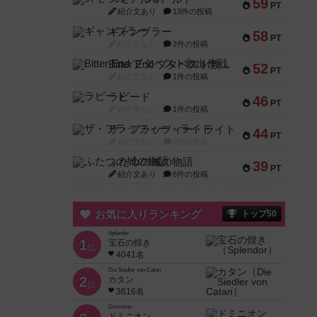
59
PT
紹介文あり
13件の投稿
ギャンブラー
58
PT
紹介文なし
2件の投稿
Bitter End ブタペスト救出作戦
52
PT
紹介文なし
1件の投稿
ラピード
46
PT
紹介文なし
1件の投稿
ザ・フラッフィー・ライト
44
PT
紹介文なし
0件の投稿
ふたつの城の物語
39
PT
紹介文あり
6件の投稿
お気に入りランキング
トップ50
Splendor
1
宝石の煌き
位
4041名
Die Siedler von Catan
2
カタン
位
3616名
Dominion
ドミニオン