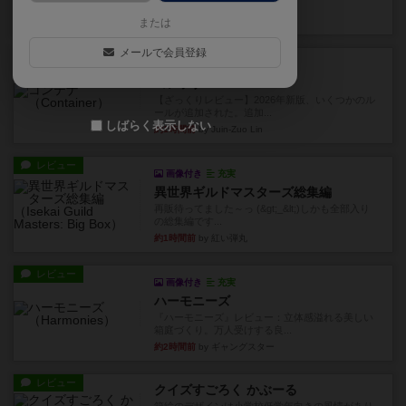
ボックスと...
1分前
by Chaco
または
メールで会員登録
レビュー
充実
コンテナ
【ざっくりレビュー】2026年新版、いくつかのル
ールが追加された。追加...
しばらく表示しない
約1時間前
by Juin-Zuo Lin
レビュー
画像付き
充実
異世界ギルドマスターズ総集編
再販待ってました～っ (&gt;_&lt;)しかも全部入り
の総集編です...
約1時間前
by 紅い弾丸
レビュー
画像付き
充実
ハーモニーズ
『ハーモニーズ』レビュー：立体感溢れる美しい
箱庭づくり。万人受けする良...
約2時間前
by ギャングスター
レビュー
クイズすごろく かぶーる