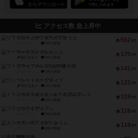
アクセス数 急上昇中
リワイルド：サウスアメリカ
552
PT
紹介文なし
2件の投稿
マーケットフレッシュ
170
PT
紹介文あり
1件の投稿
ファイアー・ブルズ / 火牛陣
141
PT
紹介文なし
1件の投稿
ワン・トゥ・ファイブ
122
PT
紹介文あり
1件の投稿
トランスオリエント・エクスプレス
119
PT
紹介文なし
1件の投稿
フラットアイアン
118
PT
紹介文なし
2件の投稿
エコーズ・オブ・タイム
118
PT
紹介文なし
8件の投稿
南北戦争