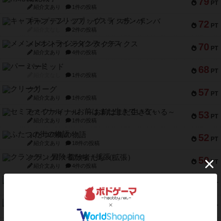
79
PT
紹介文あり
1件の投稿
キャプテン・フリップ：イスラ・ボンバ
72
PT
紹介文なし
2件の投稿
メメントオンラインタクティクス
70
PT
紹介文あり
4件の投稿
パーミッド
68
PT
紹介文なし
1件の投稿
クリーグ
57
PT
紹介文あり
1件の投稿
セミファイナル ～お前はまだ生きている～
53
PT
紹介文あり
1件の投稿
ふたつの街の物語
52
PT
紹介文あり
18件の投稿
クランク! ：冒険者たち（拡張）
50
PT
紹介文あり
4件の投稿
とうほうの！
42
PT
紹介文なし
1件の投稿
スターマイン・ラミー ポケット
42
PT
紹介文あり
2件の投稿