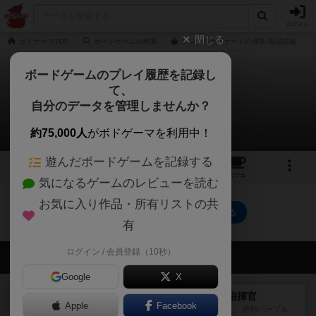
ログイン
閉じる
ボドゲーマTOP
ボードゲームの検索
ケンブルカスケードの通販/商品詳細
ボードゲームのプレイ履歴を記録し
て、
ケンブル・カスケード
自分のデータを管理しませんか？
0件の動画
約75,000人
がボドゲーマを利用中！
遊んだボードゲームを記録する
2
2
11
トップ
画像
動画
レビュー
カフェ
気になるゲームのレビューを読む
お気に入り作品・所有リストの共
ケンブル・カスケードのトップに戻る
有
ログイン / 会員登録（10秒）
会員の新しい投稿
Google
X
レビュー
スコードリーダー / 戦闘指揮官
Apple
Facebook
1977年にAvalon Hill社が出版した、通称パープル