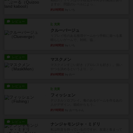
箱絵のデザインは小学校低学年向きの風情があり
ますが、問題のレベルによっ...
約2時間前
by いち
レビュー
充実
クルーバージュ
リプレイ性のある推理ゲームかつ手軽に遊べる素
晴らしいゲームで、対戦、協...
約2時間前
by いち
レビュー
マスクメン
マスクメンすごい好き（プロレスも好き）。強い
やつを決めるというより、ジ...
約6時間前
by わー
レビュー
充実
フィッシェン
デジタルソロプレイ。毒のあるゲームを作るあの
人がデザイン。箱絵からもう...
約7時間前
by おーちゃん
レビュー
ナンジャモンジャ・ミドリ
私は吃音を持っているのですが、友達と集まって