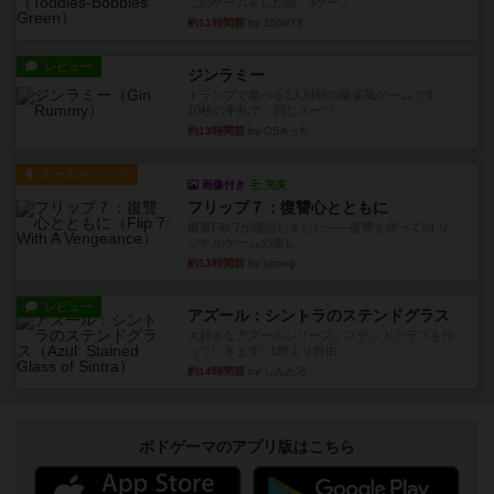
このゲームをした際、3ゲー...
約11時間前
by 155973
レビュー
ジンラミー
トランプで遊べる2人対戦の麻雀風ゲームです。
10枚の手札で、同じスーツ...
約13時間前
by OSAっち
ルール/インスト
画像付き
充実
フリップ７：復讐心とともに
概要Flip 7が復活しました――復讐を伴って!オリ
ジナルゲームの楽し...
約13時間前
by jurong
レビュー
アズール：シントラのステンドグラス
大好きなアズールシリーズ。ステンドグラスを作
っていきます✨1部より自由...
約14時間前
by しんたろ
ボドゲーマのアプリ版はこちら