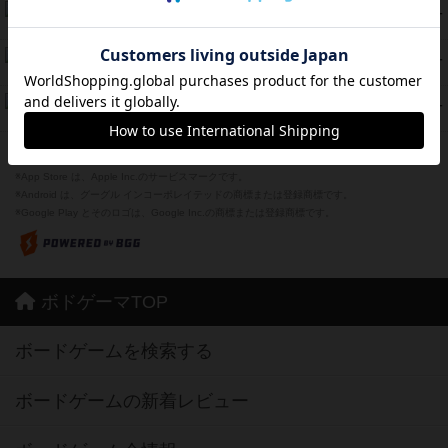
海兵隊
39
PT
紹介文あり
1件の投稿
スーパーストア3000
39
PT
紹介文なし
1件の投稿
フリップ７：復讐心とともに
37
PT
紹介文なし
2件の投稿
※Apple、Apple のロゴ は、米国および他の国々で登録されたApple Inc.の商標です。
※App Store は、Apple Inc.のサービスマークです。
※Android は、グーグル インコーポレイテッドの商標または登録商標です。
※Google Play とそのロゴは、Google Inc.の商標または登録商標です。
ボドゲーマTOP
ボードゲームを検索する
ボードゲームの新着レビュー