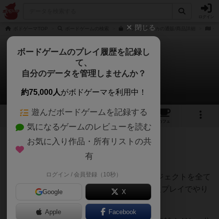
ログイン
閉じる
ボドゲーマTOP
ボードゲームの検索
テラミスティカの通販/商品詳細
作
ボードゲームのプレイ履歴を記録し
て、
テラミスティカ
自分のデータを管理しませんか？
oliberさんのレビュー
約75,000人
がボドゲーマを利用中！
遊んだボードゲームを記録する
13
29
129
トップ
画像
動画
レビュー
カフェ
気になるゲームのレビューを読む
お気に入り作品・所有リストの共
333名
0名
6ヶ月前
有
ログイン / 会員登録（10秒）
テラミスティカ、革新の時代、ガイアプロジェクトを全て
BGAでプレイしました。基本的には全部2人プレイでやり
Google
X
ました。
Apple
Facebook