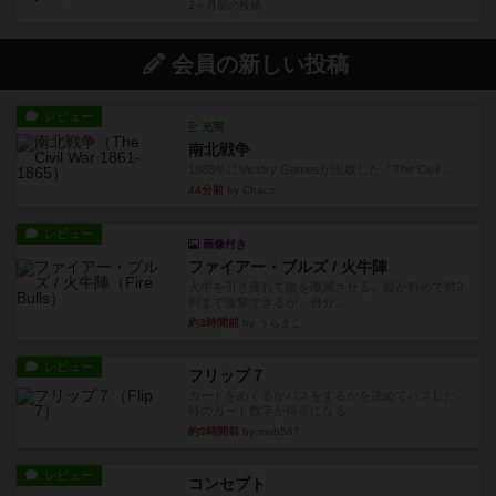
2ヶ月前
の投稿
会員の新しい投稿
レビュー
充実
南北戦争
1983年にVictory Gamesが出版した『The Civil ...
44分前
by Chaco
レビュー
画像付き
ファイアー・ブルズ / 火牛陣
火牛を引き連れて敵を殲滅させる。縦か斜めで前2
列まで攻撃できるが、自分...
約3時間前
by うらまこ
レビュー
フリップ７
カードをめくるかパスをするかを決めてパスした
時のカード数字が得点になる...
約3時間前
by mob567
レビュー
コンセプト