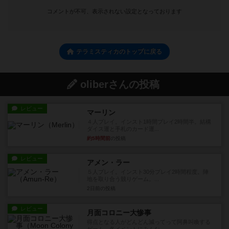
コメントが不可、表示されない設定となっております
テラミスティカのトップに戻る
oliberさんの投稿
レビュー
マーリン
４人プレイ。インスト1時間プレイ2時間半。結構
ダイス運と手札のカード運...
約5時間前
の投稿
レビュー
アメン・ラー
５人プレイ。インスト30分プレイ2時間程度。陣
地を取り合う競りゲーム。...
2日前
の投稿
レビュー
月面コロニー大惨事
得点となる人がどんどん減ってって阿鼻叫喚する