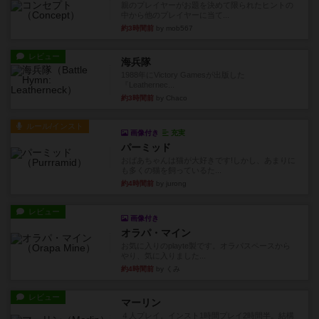
親のプレイヤーがお題を決めて限られたヒントの
中から他のプレイヤーに当て...
約3時間前
by mob567
レビュー
海兵隊
1988年にVictory Gamesが出版した
『Leathernec...
約3時間前
by Chaco
ルール/インスト
画像付き
充実
パーミッド
おばあちゃんは猫が大好きです!しかし、あまりに
も多くの猫を飼っているた...
約4時間前
by jurong
レビュー
画像付き
オラパ・マイン
お気に入りのplayte製です。オラパスペースから
やり、気に入りました...
約4時間前
by くみ
レビュー
マーリン
４人プレイ。インスト1時間プレイ2時間半。結構