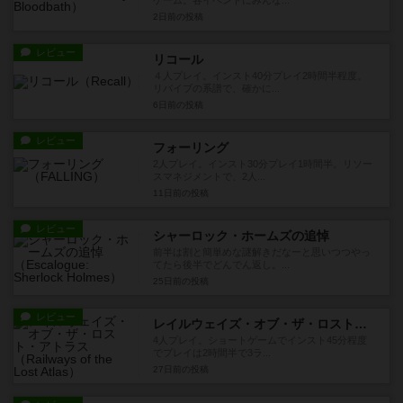
ゲーム。各イベントにみんな...
2日前
の投稿
レビュー
リコール
４人プレイ。インスト40分プレイ2時間半程度。
リバイブの系譜で、確かに...
6日前
の投稿
レビュー
フォーリング
2人プレイ。インスト30分プレイ1時間半。リソー
スマネジメントで、2人...
11日前
の投稿
レビュー
シャーロック・ホームズの追悼
前半は割と簡単めな謎解きだなーと思いつつやっ
てたら後半でどんでん返し。...
25日前
の投稿
レビュー
レイルウェイズ・オブ・ザ・ロスト・アトラス
4人プレイ。ショートゲームでインスト45分程度
でプレイは2時間半で3ラ...
27日前
の投稿