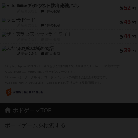
Bitter End ブタペスト救出作戦
52
PT
紹介文なし
1件の投稿
ラピード
46
PT
紹介文なし
1件の投稿
ザ・フラッフィー・ライト
44
PT
紹介文なし
0件の投稿
ふたつの城の物語
39
PT
紹介文あり
6件の投稿
※Apple、Apple のロゴ は、米国および他の国々で登録されたApple Inc.の商標です。
※App Store は、Apple Inc.のサービスマークです。
※Android は、グーグル インコーポレイテッドの商標または登録商標です。
※Google Play とそのロゴは、Google Inc.の商標または登録商標です。
ボドゲーマTOP
ボードゲームを検索する