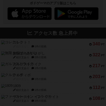
ボドゲーマのアプリ版はこちら
アクセス数 急上昇中
コレクト！
340
PT
紹介文なし
1件の投稿
無限まちがいさがし
322
PT
紹介文あり
2件の投稿
ガルフストライク
217
PT
紹介文あり
1件の投稿
クルティボ
203
PT
紹介文なし
1件の投稿
1809
112
PT
紹介文あり
1件の投稿
ファースト・イン・フライト
108
PT
紹介文あり
3件の投稿