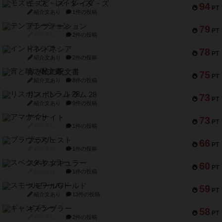
モズビ－ズ・レイダ－ズ
94
PT
紹介文あり
1件の投稿
テンプテーション
79
PT
紹介文なし
2件の投稿
インドネシア
78
PT
紹介文あり
2件の投稿
宵と暁の呪文書
75
PT
紹介文あり
8件の投稿
リスボン・トラム 28
73
PT
紹介文あり
9件の投稿
アマナイト
73
PT
紹介文なし
1件の投稿
ブラヴェスト
66
PT
紹介文なし
1件の投稿
スペクタキュラー
60
PT
紹介文なし
1件の投稿
スモールワールド
59
PT
紹介文あり
13件の投稿
ギャンブラー
58
PT
紹介文なし
2件の投稿