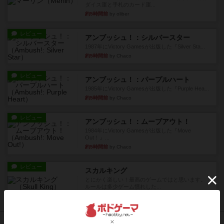
ダイス運と手札のカード運...
約5時間前
by oliber
レビュー
アンブッシュ！：シルバースター
1987年にVictory Gamesが出版した『Silver Sta...
約5時間前
by Chaco
レビュー
アンブッシュ！：パープルハート
1985年にVictory Gamesが出版した『Purple Hea...
約5時間前
by Chaco
レビュー
アンブッシュ！：ムーブアウト！
1984年にVictory Gamesが出版した『Move
Out！』...
約5時間前
by Chaco
レビュー
スカルキング
とにかく楽しい！最高のゲームではと思います。
ルールは多少ゲーム慣れした...
約6時間前
by ジェイとと