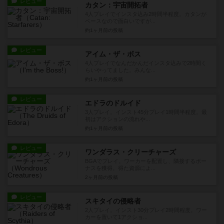
レビュー
カタン：宇宙開拓者
4人プレイでインスタ込み2時間半程度。カタンが
ベースなので面白いですが...
約1ヶ月前
の投稿
レビュー
アイム・ザ・ボス
4人プレイでなんだかんだインスタ込みで2時間く
らいやってました。みんな...
約1ヶ月前
の投稿
レビュー
エドラのドルイド
3人プレイ。インスト45分プレイ1時間半程度。最
初はアクションの流れや...
約1ヶ月前
の投稿
レビュー
ワンダラス・クリーチャーズ
BGAでプレイ。ワーカーを配置し、隣接するボー
ナスを獲得。得た資源によ...
2ヶ月前
の投稿
レビュー
スキタイの侵略者
2人プレイ。インスト30分プレイ2時間程度。ワー
カーを置いて1アクショ...