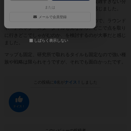
テラミスティカの感想としては、ルールが複雑すぎない分
または
やることがはっきりしてて分かりやすいと感じました。
メールで会員登録
ただ建物を建てるだけでは点数が入らないので、ラウンド
ボーナスやブースタータイルも見ながら、どこで点を取り
に行きどこでしゃがむのか、を検討するのが大事だと感じ
しばらく表示しない
ました。
マップも固定、研究所で取れるタイルも固定なので強い種
族や戦略は限られそうですが、それでも面白かったです。
この投稿に
0
名が
ナイス！
しました
ナイス！
このレビューの投稿者