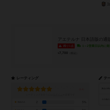
T
アエテルナ 日本語版の通
残り1点
1～2営業日以内に発
7,700
¥
（税込）
レーティング
テ
舞台の時
レーティングを行うには
ログイン
が必要です
その他の
2
5%
10点の人