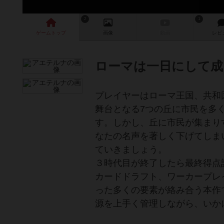
2
1
ゲーム
トップ
画像
動画
レビ
ローマは一日にして成
プレイヤーはローマ王国、共和
舞台となる7つの丘に市民を多
す。しかし、丘に市民が集まり
なたの名声を著しく下げてしま
ていきましょう。
３時代目が終了したら最終得点
カードドラフト、ワーカープレ
った多くの要素が絡み合う本作
源を上手く管理しながら、いか