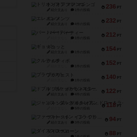
トリオンフ ア マレンゴ
236
PT
紹介文あり
1件の投稿
エレメンツ
232
PT
紹介文あり
4件の投稿
バー！パーティー
212
PT
紹介文なし
1件の投稿
ギョッと
154
PT
紹介文あり
1件の投稿
クルティボ
152
PT
紹介文なし
1件の投稿
ブラヴェスト
140
PT
紹介文なし
1件の投稿
ドブル：ポケットモンスター
122
PT
紹介文あり
4件の投稿
ジャンヌ・ダルク-オルレアン ドロー＆ライト
118
PT
紹介文なし
5件の投稿
ファースト・イン・フライト
94
PT
紹介文あり
3件の投稿
ダイススローン
88
PT
紹介文なし
1件の投稿