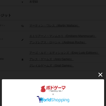
未登録
レジット
マーティン・ワレス（Martin Wallace）
ザイン
エミリアーノ・マンムカリ（Emiliano Mammucari）
ーク
アンドレアス・ローシャ（Andreas Rocha）
アーゴ・ルド・エディションズ（Ergo Ludo Editions）
アレス・ゲームズ（Ares Games）
/団体
グレイルゲームズ（Grail Games）