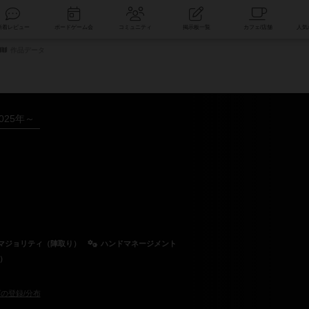
索
新着レビュー
ボードゲーム会
コミュニティ
掲示板一覧
作品データ
025年～
マジョリティ（陣取り）
ハンドマネージメント
e）
の登録/分布