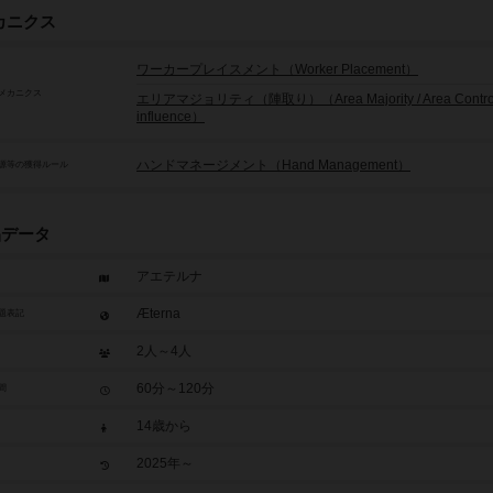
カニクス
ワーカープレイスメント（Worker Placement）
メカニクス
エリアマジョリティ（陣取り）（Area Majority / Area Control 
influence）
ハンドマネージメント（Hand Management）
源等の獲得ルール
品データ
アエテルナ
Æterna
題表記
2人～4人
60分～120分
間
14歳から
2025年～