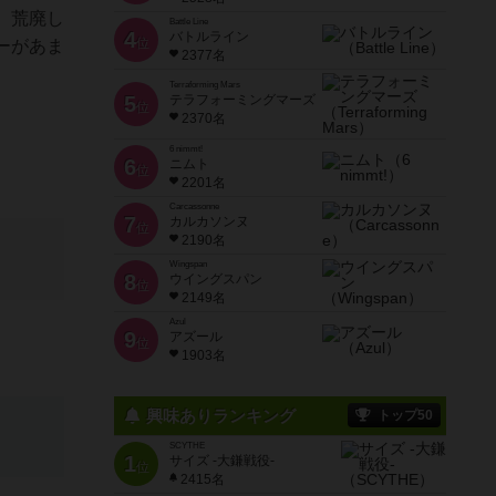
、荒廃し
Battle Line
4
バトルライン
位
ーがあま
2377名
Terraforming Mars
5
テラフォーミングマーズ
位
2370名
6 nimmt!
6
ニムト
位
2201名
Carcassonne
7
カルカソンヌ
位
2190名
Wingspan
8
ウイングスパン
位
2149名
Azul
9
アズール
位
1903名
興味ありランキング
トップ50
SCYTHE
1
サイズ -大鎌戦役-
位
2415名