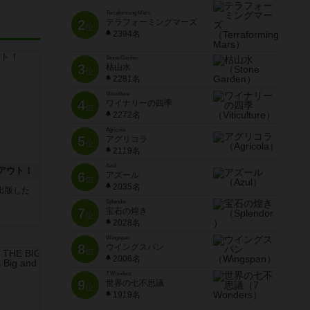
Terraforming Mars
2
テラフォーミングマーズ
位
2394名
Stone Garden
3
枯山水
位
2281名
Viticulture
4
ワイナリーの四季
位
2272名
Agricola
5
アグリコラ
位
2119名
Azul
アウト！
6
アズール
位
2035名
sが出版した
Splendor
7
宝石の煌き
位
2028名
Wingspan
8
ウイングスパン
位
2006名
7 Wonders
9
世界の七不思議
位
1919名