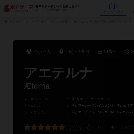
世界のボードゲームを楽しもう！
ボードゲーム専門の総合情報サイト
データベース
検
ボドゲーマTOP
ボードゲームの検索
アエテルナ 日本語版の通販/商品詳細
2人～4人
60分～120分
14歳～
2
アエテルナ
Æterna
テーマ/フレーバー
：
古代
カードゲーム
メカニクス
：
ワーカープレイスメント
エリア
ゲームデザイナー
：
マーティン・ワレス（Martin Wallac
レーティング