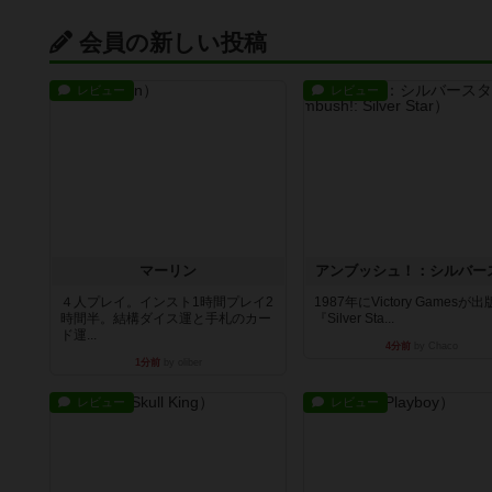
会員の新しい投稿
レビュー
レビュー
マーリン
アンブッシュ！：シルバー
４人プレイ。インスト1時間プレイ2
1987年にVictory Gamesが
時間半。結構ダイス運と手札のカー
『Silver Sta...
ド運...
4分前
by Chaco
1分前
by oliber
レビュー
レビュー