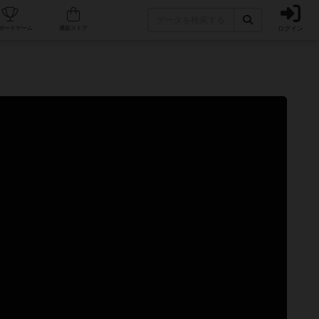
ログイン
カフェ/店舗
人気ボードゲーム
通販ストア