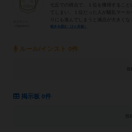
七丘での得点で、１位を獲得すること
てしまい、１位だった人が騒乱マーカ
りにも進んでしまうと減点が大きくなっ
オグランド
（Oguland）
続きを読む（2ヶ月前）
ルール/インスト 0件
投
掲示板 0件
投