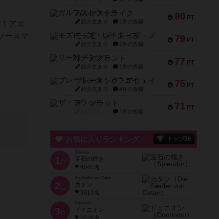
ガルフストライク
80
PT
紹介文あり
1件の投稿
す！アエ
ソースマ
モズビ－ズ・レイダ－ズ
79
PT
紹介文あり
1件の投稿
リー対グラント
77
PT
紹介文あり
1件の投稿
ブレーキング・アウェイ
75
PT
紹介文あり
4件の投稿
ザ・フラッド
71
PT
紹介文なし
1件の投稿
お気に入りランキング
トップ50
Splendor
1
宝石の煌き
位
4040名
Die Siedler von Catan
2
カタン
位
3616名
Dominion
3
ドミニオン
位
2528名