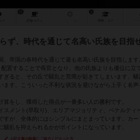
22
1
ュー
店舗/
カフェ
リプレイ
日記
戦略
・コツ
ルール
らず、時代を通じて名高い氏族を目指
国、帝国の各時代を通じて最も名高い氏族を目指します
く配置することで長官となり、他の氏族よりも優位に立
すぎると、その丘で騒乱と荒廃が起きてしまいます。騒
います。こういった不利な状況を避けながら上手く名声
計算をし、獲得した得点が一番多い人の勝利です。
イスメント(早取り)、エリアマジョリティ、ペナルティ
ですが、全体的にはシンプルにまとまっています。カー
に騒乱を抑えられるかがポイントになっています。
上記文章の執筆にご協力くださった方