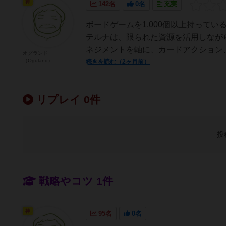
神
142名
0名
充実
ボードゲームを1,000個以上持って
テルナは、限られた資源を活用しなが
ネジメントを軸に、カードアクション、
オグランド
（Oguland）
続きを読む（2ヶ月前）
リプレイ 0件
投
戦略やコツ 1件
神
95名
0名