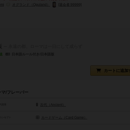
omi
オグランド（Oguland）
[退会者:99999]
販
永遠の都、ローマは一日にして成らず
送
日本語ルール付き/日本語版
カートに追加
ーマ/フレーバー
古代（Ancient）
代背景
カードゲーム（Card Game）
コンセプト