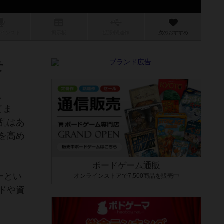
/インスト
掲示板
拡張/関連
作
次のおすすめ
せ
。
てま
乱はあ
を高め
ボードゲーム通販
ーとい
オンラインストアで7,500商品を販売中
ドや資