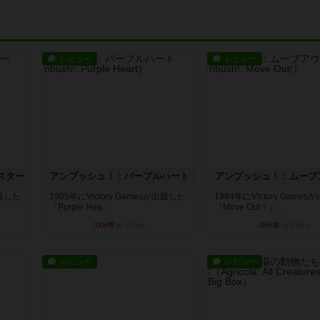
レビュー
レビュー
スター
アンブッシュ！：パープルハート
アンブッシュ！：ムーブ
出版した
1985年にVictory Gamesが出版した
1984年にVictory Game
『Purple Hea...
『Move Out！』...
13分前
by Chaco
38分前
by Chaco
レビュー
レビュー