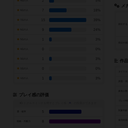
2
5%
9点の人
メ
7
18%
8点の人
15
39%
7点の人
頻出する
9
24%
6点の人
1
3%
5点の人
得点や資
0
0%
4点の人
1
3%
3点の人
作
0
0%
2点の人
タイトル
1
3%
1点の人
原題・英
参加人数
プレイ感の評価
プレイ時
トグルスイッチを押すとプレイ感（
※
）の投票ができます
対象年齢
5
運・確率
発売時期
8
戦略・判断力