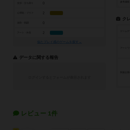
参考価格
0
交渉・立ち回り
2
心理戦・ブラフ
ク
0
攻防・戦闘
ゲームデ
2
アート・外見
似たプレイ感のゲームを探す→
アートワ
データに関する報告
関連企業
ログインするとフォームが表示されます
レビュー 1件