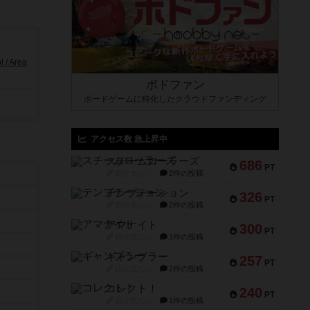
/ Area
ボドファン
ボードゲームに特化したクラウドファンディング
アクセス数 急上昇中
スチームローラーズ
686
PT
紹介文なし
2件の投稿
テンプテーション
326
PT
紹介文なし
2件の投稿
アマナイト
300
PT
紹介文なし
1件の投稿
ギャンブラー
257
PT
紹介文なし
2件の投稿
コレクト！
240
PT
紹介文なし
1件の投稿