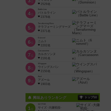
3
位
2529名
Battle Line
4
バトルライン
位
2378名
Terraforming Mars
5
テラフォーミングマーズ
位
2371名
6 nimmt!
6
ニムト
位
2202名
Carcassonne
7
カルカソンヌ
位
2191名
Wingspan
8
ウイングスパン
位
2150名
Azul
9
アズール
位
1903名
興味ありランキング
トップ50
SCYTHE
1
サイズ -大鎌戦役-
位