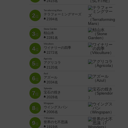
2415名
Terraforming Mars
2
テラフォーミングマーズ
位
2394名
Stone Garden
3
枯山水
位
2281名
Viticulture
4
ワイナリーの四季
位
2272名
Agricola
5
アグリコラ
位
2120名
Azul
6
アズール
位
2034名
Splendor
7
宝石の煌き
位
2028名
Wingspan
8
ウイングスパン
位
2006名
7 Wonders
9
世界の七不思議
位
1919名