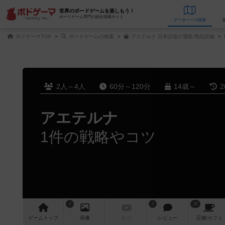
世界のボードゲームを楽しもう！
ボードゲーム専門の総合情報サイト
データベース
検
ボドゲーマTOP
ボードゲームの検索
アエテルナ 日本語版の通販/商品詳細
2人～4人
60分～120分
14歳～
2
アエテルナ
1件の戦略やコツ
2
1
22
ゲーム
トップ
画像
動画
レビュー
店舗/
カフェ