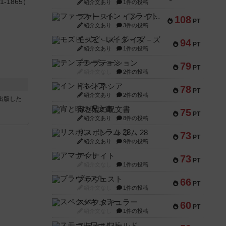
紹介文あり
1件の投稿
ファースト・イン・フライト
108
PT
紹介文あり
3件の投稿
モズビ－ズ・レイダ－ズ
94
PT
紹介文あり
1件の投稿
テンプテーション
79
PT
紹介文なし
2件の投稿
インドネシア
78
PT
紹介文あり
2件の投稿
sが出版した
宵と暁の呪文書
75
PT
紹介文あり
8件の投稿
リスボン・トラム 28
73
PT
紹介文あり
9件の投稿
アマナイト
73
PT
紹介文なし
1件の投稿
ブラヴェスト
66
PT
紹介文なし
1件の投稿
スペクタキュラー
60
PT
紹介文なし
1件の投稿
スモールワールド