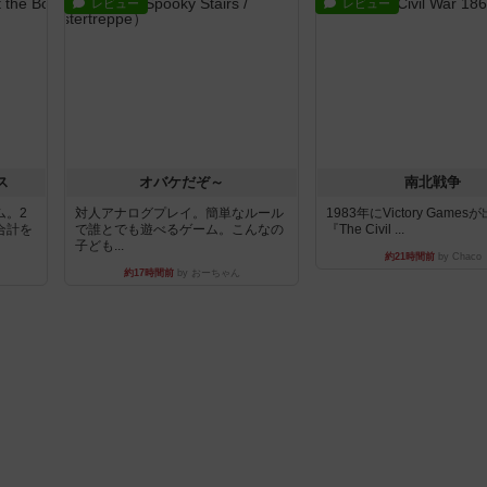
レビュー
レビュー
ス
オバケだぞ～
南北戦争
ム。2
対人アナログプレイ。簡単なルール
1983年にVictory Game
合計を
で誰とでも遊べるゲーム。こんなの
『The Civil ...
子ども...
約21時間前
by Chaco
約17時間前
by おーちゃん