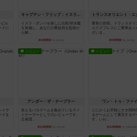
キャプテン・フリップ：イスラ・ボンバ
ンビル
イスラ・ボンバを探しに出航!潜水艦
乗客の皆様、トランスオリ
ードに
を装備し、あなたの乗組員を監獄か
エクスプレスにご乗車あり
ら解...
ざいま...
約4時間前
by jurong
約5時間前
by jurong
レビュー
レビュー
アンダー・ザ・テーブラー
ワン・トゥ・ファ
レイヤ
笑えるバカゲームを集めているライ
とにかくお手軽にすき間時
ードを
トゲーマーとしてのレビューです。
るゲームとして重宝するゲ
正体隠...
す。いわ...
約10時間前
by toyota
約12時間前
by nabekoh