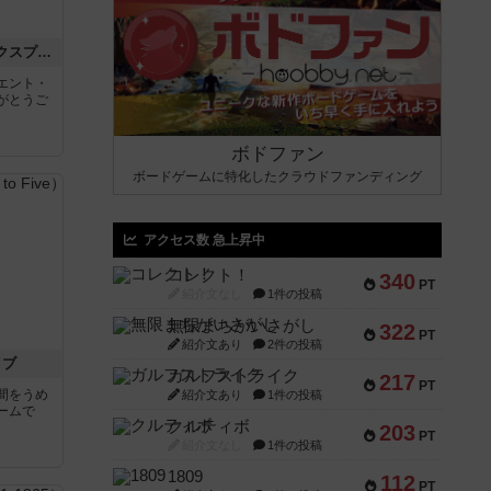
トランスオリエント・エクスプレス
エント・
がとうご
ボドファン
ボードゲームに特化したクラウドファンディング
アクセス数 急上昇中
コレクト！
340
PT
紹介文なし
1件の投稿
無限まちがいさがし
322
PT
紹介文あり
2件の投稿
イブ
ガルフストライク
217
PT
間をうめ
紹介文あり
1件の投稿
ームで
クルティボ
203
PT
紹介文なし
1件の投稿
1809
112
PT