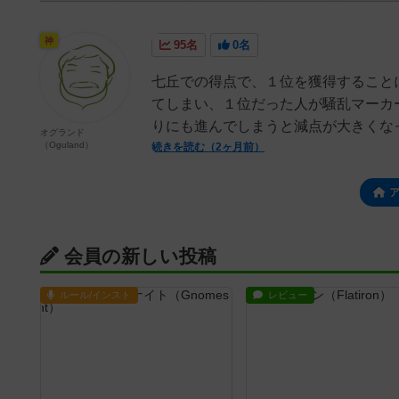
神
95名
0名
七丘での得点で、１位を獲得すること
てしまい、１位だった人が騒乱マーカ
りにも進んでしまうと減点が大きくなっ
オグランド
（Oguland）
続きを読む（2ヶ月前）
会員の新しい投稿
ルール/インスト
レビュー