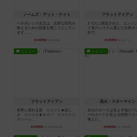
ノームズ・アット・ナイト
フラットアイアン
ベネボレンス女王は、忠実な臣民を
1~2人に限定された、エンジ
称えるための祝宴を開こうとしてい
ド系のシステム選んだ企業ボ
ます。...
街で...
約1時間前
by jurong
約1時間前
by あくり
レビュー
レビュー
フラットアイアン
花火：スターマイン
世界に浸れる度 ☆☆☆☆★楽し
自分のカードは見えず他のプ
さ ☆☆☆☆★タイパ ☆☆☆☆☆
ーのカードが見える状態でカ
マンハッ...
教えた...
約6時間前
by DKnewyork
約8時間前
by mob567