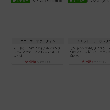
レビュー
レビュー
エコーズ・オブ・タイム
シャット・ザ・ボック
カードゲームにファイナルファンタ
とてもシンプルなダイスゲー
ジーのアクティブタイムバトル（も
つのダイスを振って、出目の
しくは...
自分の...
約15時間前
by ジェイとと
約16時間前
by OSAっち