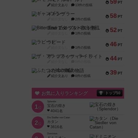
59
PT
紹介文あり
13件の投稿
ギャンブラー
58
PT
紹介文なし
2件の投稿
Bitter End ブタペスト救出作戦
52
PT
紹介文なし
1件の投稿
ラピード
46
PT
紹介文なし
1件の投稿
ザ・フラッフィー・ライト
44
PT
紹介文なし
0件の投稿
ふたつの城の物語
39
PT
紹介文あり
6件の投稿
お気に入りランキング
トップ50
Splendor
1
宝石の煌き
位
4041名
Die Siedler von Catan
2
カタン
位
3616名
Dominion
ドミニオン