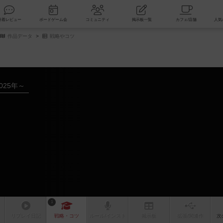
索
新着レビュー
ボードゲーム会
コミュニティ
掲示板一覧
作品データ
戦略やコツ
025年～
1
リプレイ
日記
戦略
・コツ
ルール
/インスト
掲示板
拡張/関連
作
次