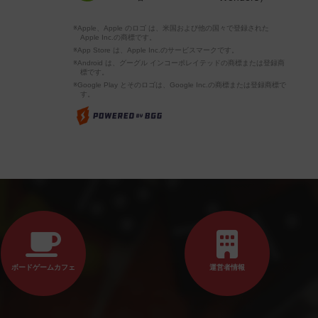
※Apple、Apple のロゴ は、米国および他の国々で登録された
Apple Inc.の商標です。
※App Store は、Apple Inc.のサービスマークです。
※Android は、グーグル インコーポレイテッドの商標または登録商
標です。
※Google Play とそのロゴは、Google Inc.の商標または登録商標で
す。
ボードゲームカフェ
運営者情報