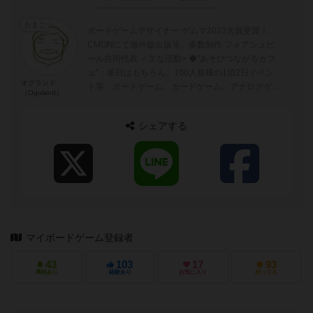
たまご
ボードゲームデザイナー:ゲムマ2023大賞受賞！、
CMONにて海外版出版等、多数制作 フォアシュピ
ール共同代表 ＜主な活動> ◆"あそびつながるカフ
ェ"：単日はもちろん、100人規模の1泊2日イベン
オグランド
ト等、ボードゲーム、カードゲーム、アナログゲー
（Oguland）
ムを広める活動 ◆...
シェアする
マイボードゲーム登録者
43
103
17
93
興味あり
経験あり
お気に入り
持ってる