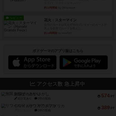
タイパ ☆☆☆☆☆マンハッ...
約12時間前
by DKnewyork
レビュー
花火：スターマイン
自分のカードは見えず他のプレイヤーのカードが
見える状態でカードを教えた...
約14時間前
by mob567
ボドゲーマのアプリ版はこちら
アクセス数 急上昇中
無限まちがいさがし
574
PT
紹介文あり
2件の投稿
リワイルド：サウスアメリカ
389
PT
紹介文なし
2件の投稿