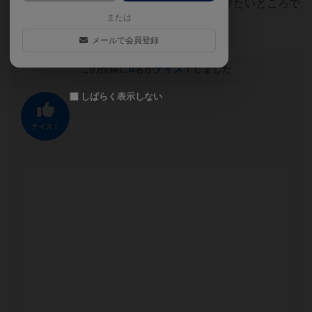
ので騒乱マーカーのコントロールに気を付けたいところで
または
す。
メールで会員登録
この投稿に
0
名が
ナイス！
しました
しばらく表示しない
ナイス！