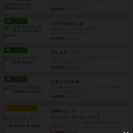
かれたダイス。これを振っ...
約5時間前
by みいやん
レビュー
ハゲタカのえじき
超有名なゲームですが、初めてプレイしました。1
から15までのカードがプ...
約6時間前
by みいやん
レビュー
ジャスト・ワン
まぁ面白かった‼️よくテレビとかのバラエティなん
かで、お題がわからずに...
約6時間前
by みいやん
レビュー
ピタッコカルタ
ボドゲ相席会でプレイしましたひらがなが書かれ
たカードを2枚まで手をつけ...
約6時間前
by みいやん
ルール/インスト
画像付き
充実
ノームズ・アット・ナイト
ベネボレンス女王は、忠実な臣民を称えるための
祝宴を開こうとしています。...
約7時間前
by jurong