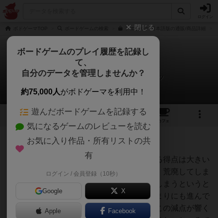
ログイン
閉じる
ボドゲーマTOP
ボードゲームの検索
アエテルナ 日本語版の通販/商品詳細
ボードゲームのプレイ履歴を記録し
て、
アエテルナ
自分のデータを管理しませんか？
オグランド（Oguland）さんの戦略やコツ
約75,000人
がボドゲーマを利用中！
遊んだボードゲームを記録する
2
1
22
トップ
画像
動画
レビュー
カフェ
気になるゲームのレビューを読む
お気に入り作品・所有リストの共
95名
0名
2ヶ月前
有
七丘での得点で、１位を獲得することによる得点は大きい
のですが、そこに置かれた市民数が多いと、荒廃してしま
ログイン / 会員登録（10秒）
い、１位だった人が騒乱マーカーが進んでしまうというと
Google
X
ころがポイントで、この騒乱マーカーがあまりにも進んで
しまうと減点が大きくなってしまいます。この減点が響く
Apple
Facebook