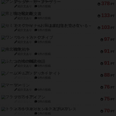
アンダー・ザ・テーブラー
378
PT
紹介文あり
1件の投稿
宵と暁の呪文書
133
PT
紹介文あり
8件の投稿
セミファイナル ～お前はまだ生きている～
103
PT
紹介文あり
1件の投稿
ワン・トゥ・ファイブ
97
PT
紹介文あり
1件の投稿
南北戦争
91
PT
紹介文あり
1件の投稿
ふたつの城の物語
91
PT
紹介文あり
6件の投稿
ノームズ・アット・ナイト
88
PT
紹介文なし
1件の投稿
マーリン
76
PT
紹介文あり
6件の投稿
フラットアイアン
75
PT
紹介文なし
2件の投稿
トランスオリエント・エクスプレス
70
PT
紹介文なし
1件の投稿