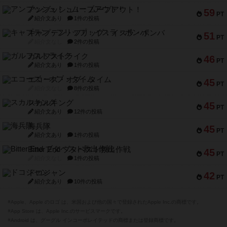
アンブッシュ！：ムーブアウト！
59
PT
紹介文あり
1件の投稿
キャプテン・フリップ：イスラ・ボンバ
51
PT
紹介文なし
2件の投稿
ガルフストライク
46
PT
紹介文あり
1件の投稿
エコーズ・オブ・タイム
45
PT
紹介文なし
8件の投稿
スカルキング
45
PT
紹介文あり
12件の投稿
海兵隊
45
PT
紹介文あり
1件の投稿
Bitter End ブタペスト救出作戦
45
PT
紹介文なし
1件の投稿
ドコジャン
42
PT
紹介文あり
10件の投稿
※Apple、Apple のロゴ は、米国および他の国々で登録されたApple Inc.の商標です。
※App Store は、Apple Inc.のサービスマークです。
※Android は、グーグル インコーポレイテッドの商標または登録商標です。