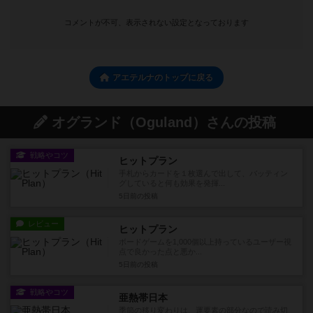
コメントが不可、表示されない設定となっております
アエテルナのトップに戻る
オグランド（Oguland）さんの投稿
戦略やコツ
ヒットプラン
手札からカードを１枚選んで出して、バッティン
グしていると何も効果を発揮...
5日前
の投稿
レビュー
ヒットプラン
ボードゲームを1,000個以上持っているユーザー視
点で良かった点と悪か...
5日前
の投稿
戦略やコツ
亜熱帯日本
季節の移り変わりは、運要素の部分なので読み切