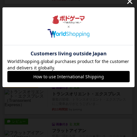
レビュー
画像付き
充実
フラットアイアン
1~2人に限定された、エンジンビルド系のシステ
ム選んだ企業ボードに街で...
約7時間前
by あくり
ルール/インスト
画像付き
充実
キャプテン・フリップ：イスラ・ボンバ
イスラ・ボンバを探しに出航!潜水艦を装備し、あ
なたの乗組員を監獄から解...
約10時間前
by jurong
ルール/インスト
画像付き
充実
トランスオリエント・エクスプレス
乗客の皆様、トランスオリエント・エクスプレス
にご乗車ありがとうございま...
約11時間前
by jurong
レビュー
画像付き
充実
フラットアイアン
世界に浸れる度 ☆☆☆☆★楽しさ ☆☆☆☆★