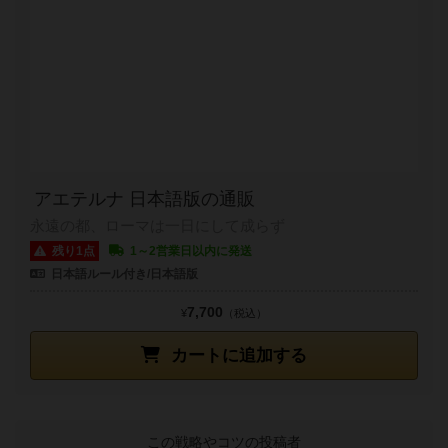
アエテルナ 日本語版の通販
永遠の都、ローマは一日にして成らず
残り1点
1～2営業日以内に発送
日本語ルール付き/日本語版
7,700
¥
（税込）
カートに追加する
この戦略やコツの投稿者