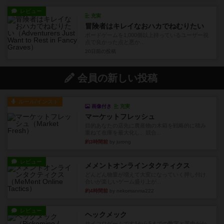
レビュー
充実
冒険者はキレイなおハカでねむりたい
ボードゲームを1,000個以上持っているユーザー視
点で良かった点と悪か...
20日前
の投稿
会員の新しい投稿
ルール/インスト
画像付き
充実
マーケットフレッシュ
目的あなたの店先に農産物の木箱を戦略的に積み
重ねて在庫を最大化し、競合...
約3時間前
by jurong
レビュー
メメントオンラインタクティクス
どんどん物量が増えて大変になっていく押し付け
合いが楽しいゲーム盛り上が...
約4時間前
by nekomanma222
レビュー
ヘックメック
サイコロゲームです1から5までの数字と芋虫がか