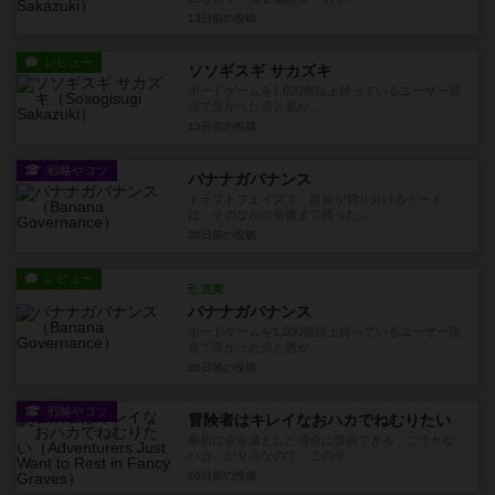
13日前
の投稿
レビュー
ソソギスギ サカズキ
ボードゲームを1,000個以上持っているユーザー視
点で良かった点と悪か...
13日前
の投稿
戦略やコツ
バナナガバナンス
ドラフトフェイズで、自身が切り分けるカード
は、そのなかの最後まで残った...
20日前
の投稿
レビュー
充実
バナナガバナンス
ボードゲームを1,000個以上持っているユーザー視
点で良かった点と悪か...
20日前
の投稿
戦略やコツ
冒険者はキレイなおハカでねむりたい
最初に命を落とした場合に獲得できる「ごうかな
ハカ」が９点なので、この９...
20日前
の投稿