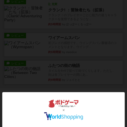
レビュー
充実
クランク! ：冒険者たち（拡張）
クランク！のプレイヤーごとに能力の違うキャラ
クターを使用できるようにな...
約5時間前
by ぽっぽーくるっぽー
レビュー
ワイアームスパン
初プレイの感想です。ウイングスパン履修済のコ
メントとなります。ウイング...
約5時間前
by daisdice
レビュー
ふたつの街の物語
タイルを4×4で並べて街づくりします。ただし、
街は各プレイヤーの間にあ...
約9時間前
by ジェイとと
ボドゲーマのアプリ版はこちら