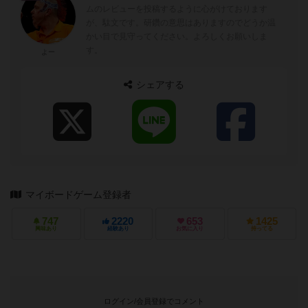
ムのレビューを投稿するように心がけております
が、駄文です。研鑽の意思はありますのでどうか温
かい目で見守ってください。よろしくお願いしま
す。
よー
シェアする
マイボードゲーム登録者
747
2220
653
1425
興味あり
経験あり
お気に入り
持ってる
ログイン/会員登録でコメント