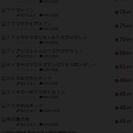
紹介文なし
1件の投稿
マーリン
76
PT
紹介文あり
6件の投稿
フラットアイアン
75
PT
紹介文なし
2件の投稿
トランスオリエント・エクスプレス
70
PT
紹介文なし
1件の投稿
アンブッシュ！：ムーブアウト！
59
PT
紹介文あり
1件の投稿
キャプテン・フリップ：イスラ・ボンバ
51
PT
紹介文なし
2件の投稿
ガルフストライク
46
PT
紹介文あり
1件の投稿
エコーズ・オブ・タイム
45
PT
紹介文なし
8件の投稿
スカルキング
45
PT
紹介文あり
12件の投稿
海兵隊
45
PT
紹介文あり
1件の投稿