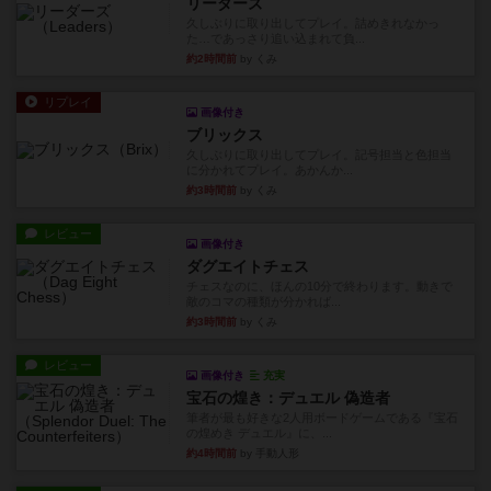
リーダーズ
久しぶりに取り出してプレイ。詰めきれなかっ
た…であっさり追い込まれて負...
約2時間前
by くみ
リプレイ
画像付き
ブリックス
久しぶりに取り出してプレイ。記号担当と色担当
に分かれてプレイ。あかんか...
約3時間前
by くみ
レビュー
画像付き
ダグエイトチェス
チェスなのに、ほんの10分で終わります。動きで
敵のコマの種類が分かれば...
約3時間前
by くみ
レビュー
画像付き
充実
宝石の煌き：デュエル 偽造者
筆者が最も好きな2人用ボードゲームである『宝石
の煌めき デュエル』に、...
約4時間前
by 手動人形