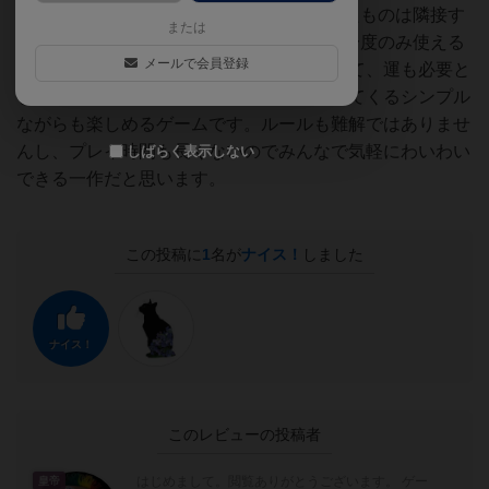
に軍勢を送り込むのか。"援軍(土地を制したものは隣接す
または
る土地に援軍を派遣できる)"やゲーム中に一度のみ使える
メールで会員登録
特殊効果を持つカードなどの特性を加味して、運も必要と
しながら、ちょっとした戦略も必要となってくるシンプル
ながらも楽しめるゲームです。ルールも難解ではありませ
んし、プレイ時間も長くないのでみんなで気軽にわいわい
しばらく表示しない
できる一作だと思います。
この投稿に
1
名が
ナイス！
しました
ナイス！
このレビューの投稿者
はじめまして。閲覧ありがとうございます。 ゲー
皇帝