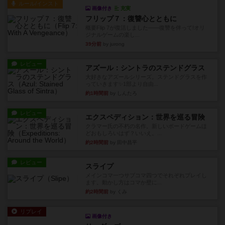
ルール/インスト
画像付き
充実
フリップ７：復讐心とともに
概要Flip 7が復活しました――復讐を伴って!オリ
ジナルゲームの楽し...
39分前
by jurong
レビュー
アズール：シントラのステンドグラス
大好きなアズールシリーズ。ステンドグラスを作
っていきます✨1部より自由...
約1時間前
by しんたろ
レビュー
エクスペディション：世界を巡る冒険
クラマー氏の不朽の名作。新しいボードゲームほ
どおもしろいはず？いいえ。...
約2時間前
by 田中昌平
レビュー
スライプ
メインコマ一つサブコマ四つでそれぞれプレイし
ます。動かし方はコマか壁に...
約2時間前
by くみ
リプレイ
画像付き