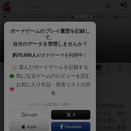
ログイン
閉じる
ボドゲーマTOP
ボードゲームの検索
天下鳴動の通販/商品詳細
作品デー
ボードゲームのプレイ履歴を記録し
て、
天下鳴動
自分のデータを管理しませんか？
よーさんのレビュー
約75,000人
がボドゲーマを利用中！
遊んだボードゲームを記録する
26
6
41
176
トップ
画像
動画
レビュー
カフェ
気になるゲームのレビューを読む
お気に入り作品・所有リストの共
417名
1名
0
7年以上前
有
ログイン / 会員登録（10秒）
3つのダイスを振り、出目をどのように使うかで軍勢を送
ることができる土地や送る軍勢の多さが決まります。他の
Google
X
プレーヤーとどちらが多く軍勢を送り込めるかを競い、土
Apple
Facebook
地の争いをするのか。それとも、競合のいない土地に着実