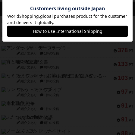
アクセス数 急上昇中
無限まちがいさがし
574
PT
紹介文あり
2件の投稿
リワイルド：サウスアメリカ
389
PT
紹介文なし
2件の投稿
アンダー・ザ・テーブラー
378
PT
紹介文あり
1件の投稿
宵と暁の呪文書
133
PT
紹介文あり
8件の投稿
セミファイナル ～お前はまだ生きている～
103
PT
紹介文あり
1件の投稿
ワン・トゥ・ファイブ
97
PT
紹介文あり
1件の投稿
南北戦争
91
PT
紹介文あり
1件の投稿
ふたつの城の物語
91
PT
紹介文あり
6件の投稿
ノームズ・アット・ナイト
88
PT