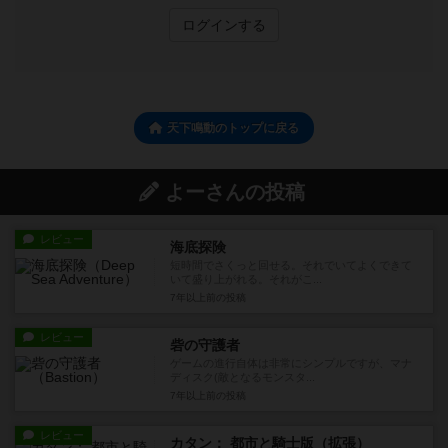
ログインする
天下鳴動のトップに戻る
よーさんの投稿
レビュー
海底探険
短時間でさくっと回せる。それでいてよくできて
いて盛り上がれる。それがこ...
7年以上前
の投稿
レビュー
砦の守護者
ゲームの進行自体は非常にシンプルですが、マナ
ディスク(敵となるモンスタ...
7年以上前
の投稿
レビュー
カタン： 都市と騎士版（拡張）