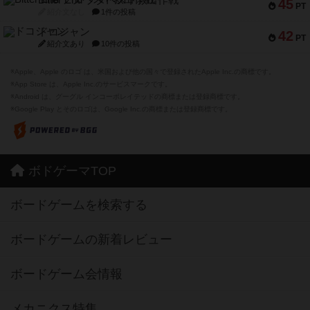
Bitter End ブタペスト救出作戦
45
PT
紹介文なし
1件の投稿
ドコジャン
42
PT
紹介文あり
10件の投稿
※Apple、Apple のロゴ は、米国および他の国々で登録されたApple Inc.の商標です。
※App Store は、Apple Inc.のサービスマークです。
※Android は、グーグル インコーポレイテッドの商標または登録商標です。
※Google Play とそのロゴは、Google Inc.の商標または登録商標です。
ボドゲーマTOP
ボードゲームを検索する
ボードゲームの新着レビュー
ボードゲーム会情報
メカニクス特集