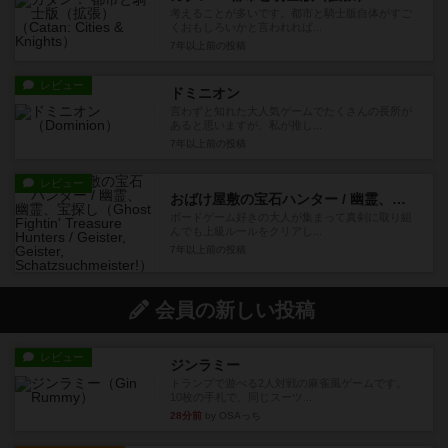
考えることが多いです。都市と騎士版自体がすご
くおもしろいかと言われれば...
7年以上前
の投稿
レビュー
ドミニオン
言わずと知れた大人気ゲームでたくさんの長所が
あると思いますが、私が推し...
7年以上前
の投稿
レビュー
おばけ屋敷の宝石ハンター / 幽霊、幽霊、宝探し
ボードゲーム好きの大人が集まって真剣に取り組
んでも上級ルールをクリアし...
7年以上前
の投稿
会員の新しい投稿
レビュー
ジンラミー
トランプで遊べる2人対戦の麻雀風ゲームです。
10枚の手札で、同じスーツ...
28分前
by OSAっち