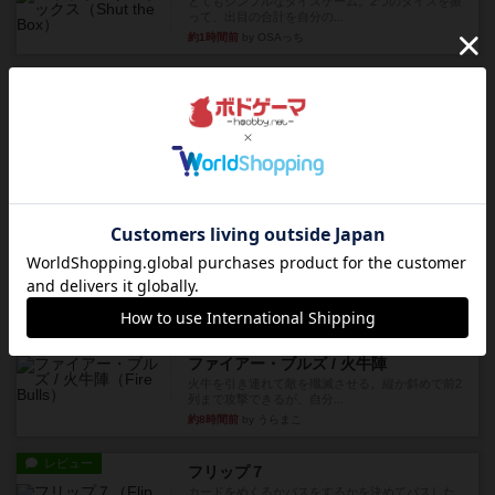
とてもシンプルなダイスゲーム。2つのダイスを振
って、出目の合計を自分の...
約1時間前
by OSAっち
レビュー
充実
オバケだぞ～
対人アナログプレイ。簡単なルールで誰とでも遊
べるゲーム。こんなの子ども...
約2時間前
by おーちゃん
レビュー
充実
南北戦争
1983年にVictory Gamesが出版した『The Civil ...
約6時間前
by Chaco
レビュー
画像付き
ファイアー・ブルズ / 火牛陣
火牛を引き連れて敵を殲滅させる。縦か斜めで前2
列まで攻撃できるが、自分...
約8時間前
by うらまこ
レビュー
フリップ７
カードをめくるかパスをするかを決めてパスした