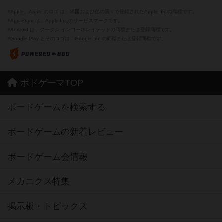
※Apple、Apple のロゴ は、米国および他の国々で登録されたApple Inc.の商標です。
※App Store は、Apple Inc.のサービスマークです。
※Android は、グーグル インコーポレイテッドの商標または登録商標です。
※Google Play とそのロゴは、Google Inc.の商標または登録商標です。
ボドゲーマTOP
ボードゲームを検索する
ボードゲームの新着レビュー
ボードゲーム会情報
メカニクス特集
掲示板・トピックス