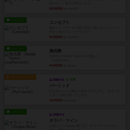
時のカード数字が得点になる...
約8時間前
by mob567
レビュー
コンセプト
親のプレイヤーがお題を決めて限られたヒントの
中から他のプレイヤーに当て...
約8時間前
by mob567
レビュー
海兵隊
1988年にVictory Gamesが出版した
『Leathernec...
約8時間前
by Chaco
ルール/インスト
画像付き
充実
パーミッド
おばあちゃんは猫が大好きです!しかし、あまりに
も多くの猫を飼っているた...
約8時間前
by jurong
レビュー
画像付き
オラパ・マイン
お気に入りのplayte製です。オラパスペースから
やり、気に入りました...