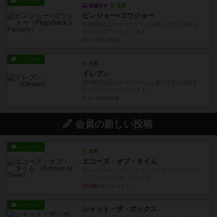
レビュー
画像付き
充実
ビンジョー×コウジョー
500種類以上のボードゲームを遊んできた経験を
もとにレビューしています...
約1ヶ月前
の投稿
レビュー
充実
イレブン
500種類以上のボードゲームを遊んできた経験を
もとにレビューしています...
約1ヶ月前
の投稿
会員の新しい投稿
レビュー
充実
エコーズ・オブ・タイム
カードゲームにファイナルファンタジーのアクテ
ィブタイムバトル（もしくは...
25分前
by ジェイとと
レビュー
シャット・ザ・ボックス