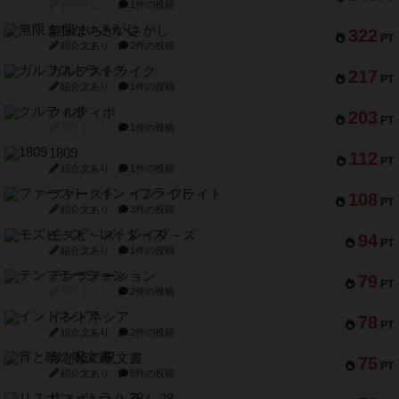
紹介文なし
1件の投稿
無限まちがいさがし
322
PT
紹介文あり
2件の投稿
ガルフストライク
217
PT
紹介文あり
1件の投稿
クルティボ
203
PT
紹介文なし
1件の投稿
1809
112
PT
紹介文あり
1件の投稿
ファースト・イン・フライト
108
PT
紹介文あり
3件の投稿
モズビ－ズ・レイダ－ズ
94
PT
紹介文あり
1件の投稿
テンプテーション
79
PT
紹介文なし
2件の投稿
インドネシア
78
PT
紹介文あり
2件の投稿
宵と暁の呪文書
75
PT
紹介文あり
8件の投稿
リスボン・トラム 28