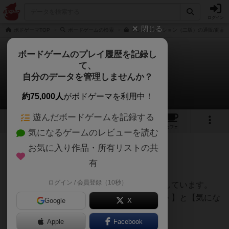
ログイン
閉じる
ボドゲーマTOP
ボードゲームの検索
テレストレーション（二版）の通販/商品
ボードゲームのプレイ履歴を記録し
て、
テレストレーション
自分のデータを管理しませんか？
てうさんのレビュー
約75,000人
がボドゲーマを利用中！
遊んだボードゲームを記録する
16
2
54
293
トップ
画像
動画
レビュー
カフェ
気になるゲームのレビューを読む
お気に入り作品・所有リストの共
184名
0名
0
12ヶ月前
有
ログイン / 会員登録（10秒）
様々なボードゲームのレビュー記事を掲載しています。
その中から【おすすめ・魅力・良いポイント】と【気にな
Google
X
った点】をまとめました。
Apple
Facebook