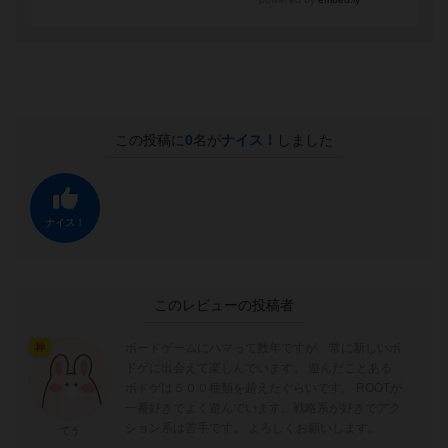
この投稿に
0
名が
ナイス！
しました
ナイス！
このレビューの投稿者
ボードゲームにハマって数年ですが、常に新しいボ
神
ドゲに出会えて楽しんでいます。 遊んだことある
ボドゲは５００種類を超えたぐらいです。 ROOTが
一番好きでよく遊んでいます。戦略系が好きでアク
ション系は苦手です。 よろしくお願いします。
てう