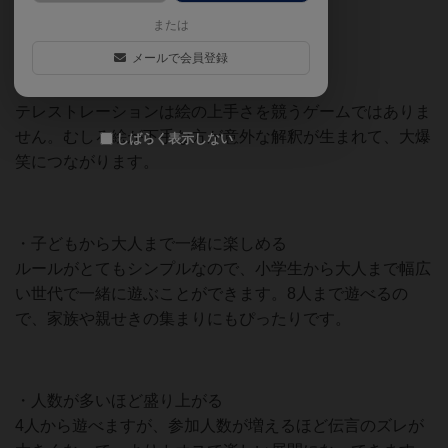
または
【おすすめ・魅力・良いポイント】
メールで会員登録
・絵心不要！下手な絵ほど盛り上がる
テレストレーションは絵の上手さを競うゲームではありま
せん。むしろ絵が下手な方が意外な解釈が生まれて、大爆
しばらく表示しない
笑につながります。
・子どもから大人まで一緒に楽しめる
ルールがとてもシンプルなので、小学生から大人まで幅広
い世代で一緒に遊ぶことができます。8人まで遊べるの
で、家族や親せきの集まりにもぴったりです。
・人数が多いほど盛り上がる
4人から遊べますが、参加人数が増えるほど伝言のズレが