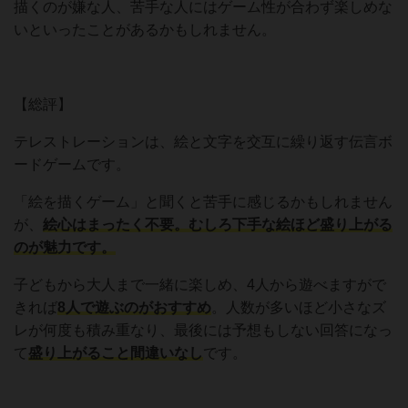
描くのが嫌な人、苦手な人にはゲーム性が合わず楽しめな
いといったことがあるかもしれません。
【総評】
テレストレーションは、絵と文字を交互に繰り返す伝言ボ
ードゲームです。
「絵を描くゲーム」と聞くと苦手に感じるかもしれません
が、
絵心はまったく不要。むしろ下手な絵ほど盛り上がる
のが魅力です。
子どもから大人まで一緒に楽しめ、4人から遊べますがで
きれば
8人で遊ぶのがおすすめ
。人数が多いほど小さなズ
レが何度も積み重なり、最後には予想もしない回答になっ
て
盛り上がること間違いなし
です。