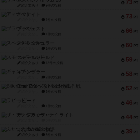
73
PT
紹介文あり
9件の投稿
アマナイト
73
PT
紹介文なし
1件の投稿
ブラヴェスト
66
PT
紹介文なし
1件の投稿
スペクタキュラー
60
PT
紹介文なし
1件の投稿
スモールワールド
59
PT
紹介文あり
13件の投稿
ギャンブラー
58
PT
紹介文なし
2件の投稿
Bitter End ブタペスト救出作戦
52
PT
紹介文なし
1件の投稿
ラピード
46
PT
紹介文なし
1件の投稿
ザ・フラッフィー・ライト
44
PT
紹介文なし
0件の投稿
ふたつの城の物語
39
PT
紹介文あり
6件の投稿