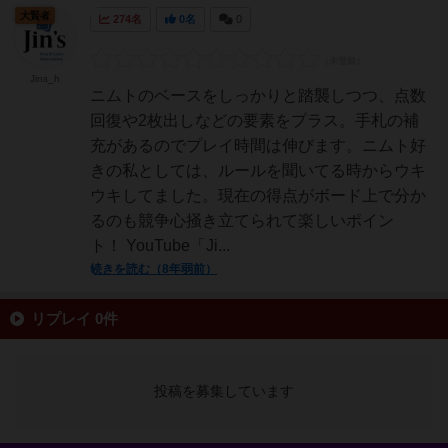
大賢者
274名
0名
0
Jins_h
ニムトのベースをしっかりと踏襲しつつ、点数
回復や2枚出しなどの要素をプラス。手札の補
充があるのでプレイ時間は伸びます。ニムト好
きの私としては、ルールを聞いてる時からウキ
ウキしてました。現在の得点がボード上で分か
るのも競争心掻き立てられて楽しいポイン
ト！ YouTube「Ji...
続きを読む（8年弱前）
リプレイ 0件
投稿を募集しています