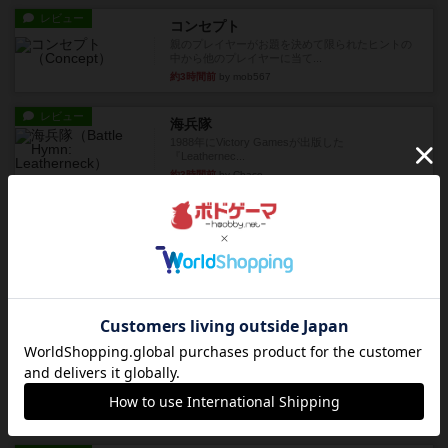
レビュー
コンセプト
親のプレイヤーがお題を決めて限られたヒントの
中から他のプレイヤーに当て...
約3時間前
by mob567
レビュー
海兵隊
1988年にVictory Gamesが出版した
『Leathernec...
約3時間前
by Chaco
ルール/インスト
画像付き
充実
パーミッド
おばあちゃんは猫が大好きです!しかし、あまりに
も多くの猫を飼っているた...
約3時間前
by jurong
レビュー
画像付き
オラパ・マイン
お気に入りのplayte製です。オラパスペースから
やり、気に入りました...
約4時間前
by くみ