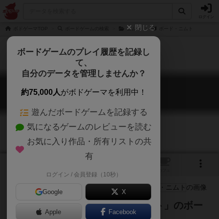
ログイン
閉じる
ボドゲーマTOP
ボードゲームの検索
ニムト
ボード・ニムト
ボードゲームのプレイ履歴を記録し
て、
自分のデータを管理しませんか？
ボード・ニムト
約75,000人
がボドゲーマを利用中！
Tanz der Hornochsen!
遊んだボードゲームを記録する
気になるゲームのレビューを読む
お気に入り作品・所有リストの共
有
3
2
トップ
画像
動画
レビュー
カフェ
ログイン / 会員登録（10秒）
Google
X
カードゲームの定番の１つ「ニムト」のボー
Apple
Facebook
ドゲーム版！