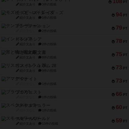
108
PT
紹介文あり
3件の投稿
モズビ－ズ・レイダ－ズ
94
PT
紹介文あり
1件の投稿
テンプテーション
79
PT
紹介文なし
2件の投稿
インドネシア
78
PT
紹介文あり
2件の投稿
宵と暁の呪文書
75
PT
紹介文あり
8件の投稿
リスボン・トラム 28
73
PT
紹介文あり
9件の投稿
アマナイト
73
PT
紹介文なし
1件の投稿
ブラヴェスト
66
PT
紹介文なし
1件の投稿
スペクタキュラー
60
PT
紹介文なし
1件の投稿
スモールワールド
59
PT
紹介文あり
13件の投稿