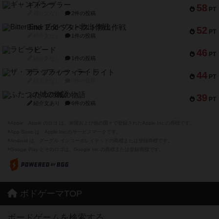
ギャンブラー
58
PT
紹介文なし
2件の投稿
Bitter End ブタペスト救出作戦
52
PT
紹介文なし
1件の投稿
ラピード
46
PT
紹介文なし
1件の投稿
ザ・フラッフィー・ライト
44
PT
紹介文なし
0件の投稿
ふたつの城の物語
39
PT
紹介文あり
6件の投稿
※Apple、Apple のロゴ は、米国および他の国々で登録されたApple Inc.の商標です。
※App Store は、Apple Inc.のサービスマークです。
※Android は、グーグル インコーポレイテッドの商標または登録商標です。
※Google Play とそのロゴは、Google Inc.の商標または登録商標です。
ボドゲーマTOP
ボードゲームを検索する