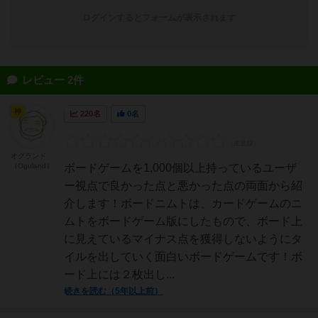
ログインするとフォームが表示されます
レビュー 2件
神
220名
0名
オグランド
（Oguland）
ボードゲームを1,000個以上持っているユーザ
ー視点で良かった点と悪かった点の両面から紹
介します！ボードニムトは、カードゲームのニ
ムトをボードゲーム版にしたもので、ボード上
に見えているマイナス点を獲得しないようにタ
イルを出していく面白いボードゲームです！ボ
ード上には２枚出し...
続きを読む（5年以上前）