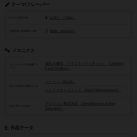
テーマ/フレーバー
お笑い（Joke）
ゲームの基本目的
動物（Animal）
主要登場人物/職業や生物
メカニクス
場札の獲得（ドラフト / リミテッド）（Limited /
プレイヤーの干渉/影響アク
ション
Card Drafting）
バースト（Burst）
得点や資源等の獲得ルール
ハンドマネージメント（Hand Management）
アクション事前決定（Simultaneous Action
行動に関する仕組み
Selection）
作品データ