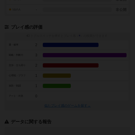
-
非公開
1点の人
プレイ感の評価
トグルスイッチを押すとプレイ感（
※
）の投票ができます
2
運・確率
3
戦略・判断力
2
交渉・立ち回り
1
心理戦・ブラフ
1
攻防・戦闘
0
アート・外見
似たプレイ感のゲームを探す→
データに関する報告