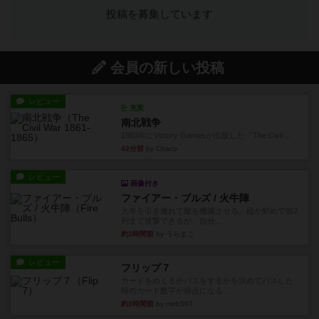
投稿を募集しています
会員の新しい投稿
レビュー
充実
南北戦争
1983年にVictory Gamesが出版した『The Civil ...
42分前
by Chaco
レビュー
画像付き
ファイアー・ブルズ / 火牛陣
火牛を引き連れて敵を殲滅させる。縦か斜めで前2
列まで攻撃できるが、自分...
約3時間前
by うらまこ
レビュー
フリップ７
カードをめくるかパスをするかを決めてパスした
時のカード数字が得点になる...
約3時間前
by mob567