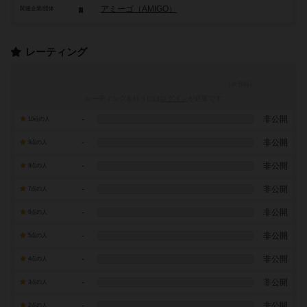
アミーゴ（AMIGO）
関連企業/団体
レーティング
レーティングを行うには
ログイン
が必要です
-
非公開
10点の人
-
非公開
9点の人
-
非公開
8点の人
-
非公開
7点の人
-
非公開
6点の人
-
非公開
5点の人
-
非公開
4点の人
-
非公開
3点の人
-
非公開
2点の人