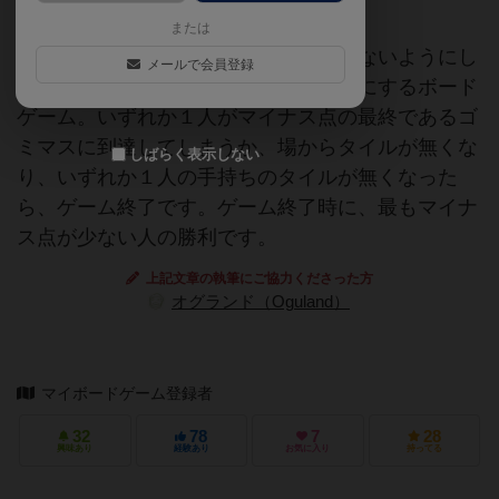
または
牛糞や牛のマスに自分のタイルを置かないようにし
メールで会員登録
て、なるべくマイナスにならないようにするボード
ゲーム。いずれか１人がマイナス点の最終であるゴ
ミマスに到達してしまうか、場からタイルが無くな
しばらく表示しない
り、いずれか１人の手持ちのタイルが無くなった
ら、ゲーム終了です。ゲーム終了時に、最もマイナ
ス点が少ない人の勝利です。
上記文章の執筆にご協力くださった方
オグランド（Oguland）
マイボードゲーム登録者
32
78
7
28
興味あり
経験あり
お気に入り
持ってる