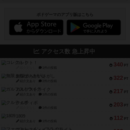
ボドゲーマのアプリ版はこちら
アクセス数 急上昇中
コレクト！
340
PT
紹介文なし
1件の投稿
無限まちがいさがし
322
PT
紹介文あり
2件の投稿
ガルフストライク
217
PT
紹介文あり
1件の投稿
クルティボ
203
PT
紹介文なし
1件の投稿
1809
112
PT
紹介文あり
1件の投稿
ファースト・イン・フライト