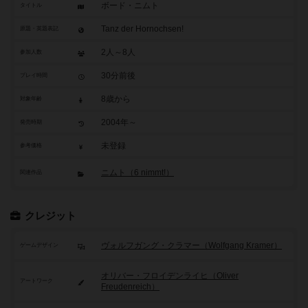
ボード・ニムト
タイトル
Tanz der Hornochsen!
原題・英題表記
2人～8人
参加人数
30分前後
プレイ時間
8歳から
対象年齢
2004年～
発売時期
未登録
参考価格
ニムト（6 nimmt!）
関連作品
クレジット
ヴォルフガング・クラマー（Wolfgang Kramer）
ゲームデザイン
オリバー・フロイデンライヒ（Oliver
アートワーク
Freudenreich）