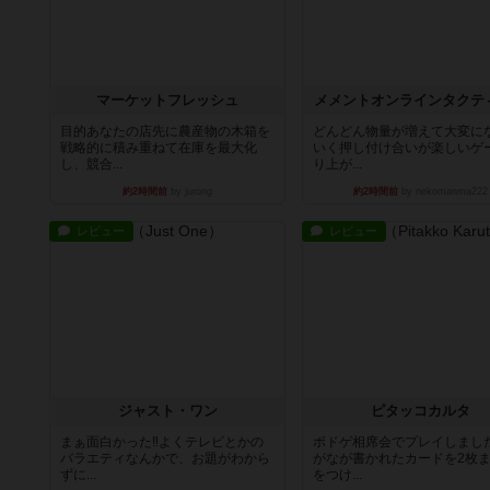
マーケットフレッシュ
メメントオンラインタクテ
目的あなたの店先に農産物の木箱を
どんどん物量が増えて大変に
戦略的に積み重ねて在庫を最大化
いく押し付け合いが楽しいゲ
し、競合...
り上が...
約2時間前
by jurong
約2時間前
by nekomanma222
レビュー
レビュー
ジャスト・ワン
ピタッコカルタ
まぁ面白かった‼️よくテレビとかの
ボドゲ相席会でプレイしまし
バラエティなんかで、お題がわから
がなが書かれたカードを2枚
ずに...
をつけ...