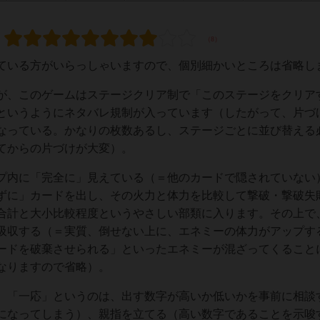
いる方がいらっしゃいますので、個別細かいところは省略し
、このゲームはステージクリア制で「このステージをクリア
というようにネタバレ規制が入っています（したがって、片づ
なっている。かなりの枚数あるし、ステージごとに並び替える
てからの片づけが大変）。
内に「完全に」見えている（＝他のカードで隠されていない
ずに」カードを出し、その火力と体力を比較して撃破・撃破失
合計と大小比較程度というやさしい部類に入ります。その上で
吸収する（＝実質、倒せない上に、エネミーの体力がアップす
ードを破棄させられる」といったエネミーが混ざってくること
なりますので省略）。
「一応」というのは、出す数字が高いか低いかを事前に相談
になってしまう）、親指を立てる（高い数字であることを示唆