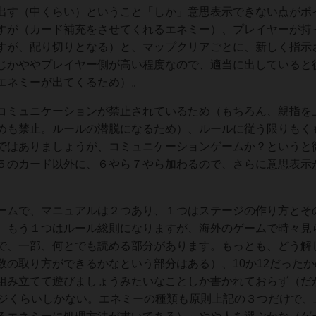
出す（中くらい）ということ「しか」意思表示できない点がポ
すが（カード補充をさせてくれるエネミー）、プレイヤーが持
すが、配り切りとなる）と、マップクリアごとに、新しく指示
じかややプレイヤー側が高い程度なので、適当に出していると
エネミーが出てくるため）。
ミュニケーションが禁止されているため（もちろん、親指を
めも禁止。ルールの潜脱になるため）、ルールに従う限りもく
ではありましょうが、コミュニケーションゲームか？というと
５のカード以外に、６やら７やら加わるので、さらに意思表示
ムで、マニュアルは２つあり、１つはステージの作り方とそ
、もう１つはルール総則になりますが、海外のゲームで時々見
で、一部、何とでも読める部分があります。もっとも、どう解
の取り方ができるかなという部分はある）、10か12だったか
組み立てて遊びましょうみたいなことしか書かれておらず（だ
ージくらいしかない。エネミーの種類も原則上記の３つだけで、