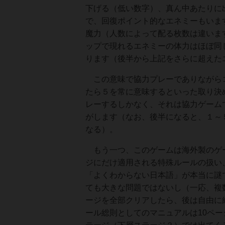
下げる（低い数字）、真ん中あたりに
で、回復ポイント的なエネミーもいま
魔力（人数によって配る枚数は違いま
ップで現れるエネミーの体力はほぼ同
ります（後半から上記をさらに超えた
この意味で協力プレーでありながらコ
たら５を常に意味するといった取り決
レーするしかなく、それは協力ゲーム
がします（なお、後半になると、１～
なる）。
もう一つ、このゲームは海外製のゲー
ジにだけ適用される特殊ルールの扱い
「よくわからない日本語」が本当に謎
ても大きな問題ではないし（一応、複数
ージを全部クリアしたら、後は自由に
ール総則としてのマニュアルは10ペ