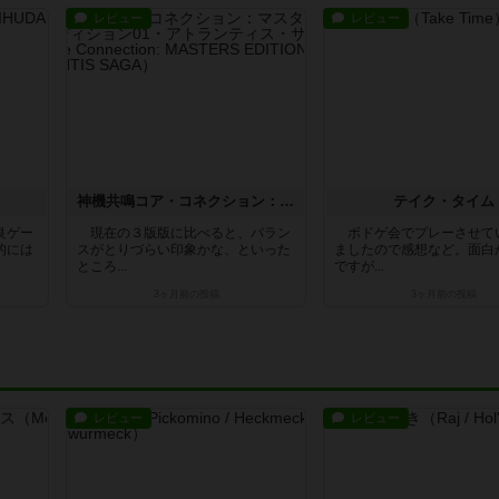
レビュー
レビュー
神機共鳴コア・コネクション：マスターズ・エディション01・アトランティス・サーガ
テイク・タイム
良ゲー
現在の３版版に比べると、バラン
ボドゲ会でプレーさせて
的には
スがとりづらい印象かな、といった
ましたので感想など。面白
ところ...
ですが...
3ヶ月前
の投稿
3ヶ月前
の投稿
レビュー
レビュー