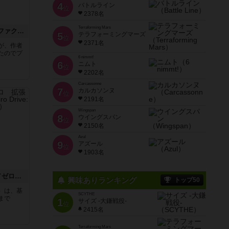
4
バトルライン
位
2378名
Terraforming Mars
エコロジ（エコロジカルファクトリー）
5
テラフォーミングマーズ
位
2371名
が、作者
たのでプ
6 nimmt!
6
ニムト
位
2202名
Carcassonne
7
カルカソンヌ
位
2191名
Wingspan
8
ウイングスパン
位
2150名
Azul
9
アズール
位
1903名
精霊回路ドライヴCtrl-Z／ゼロ 拡張10^60「那由多」
興味ありランキング
トップ50
）は、基
SCYTHE
まで
1
サイズ -大鎌戦役-
位
2415名
Terraforming Mars