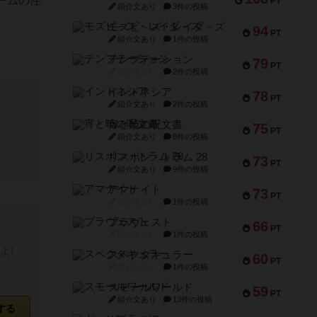
ームの性
PT
紹介文あり
3件の投稿
。
モズビ－ズ・レイダ－ズ
94
PT
紹介文あり
1件の投稿
テンプテーション
79
PT
紹介文なし
2件の投稿
インドネシア
78
PT
紹介文あり
2件の投稿
宵と暁の呪文書
75
PT
紹介文あり
8件の投稿
リスボン・トラム 28
73
PT
紹介文あり
9件の投稿
アマナイト
73
PT
紹介文なし
1件の投稿
ブラヴェスト
66
PT
紹介文なし
1件の投稿
よ!
スペクタキュラー
60
PT
紹介文なし
1件の投稿
スモールワールド
59
PT
紹介文あり
13件の投稿
する