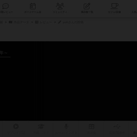
索
新着レビュー
ボードゲーム会
コミュニティ
掲示板一覧
細
作品データ
レビュー
yukiさんの投稿
4年～
リプレイ
日記
戦略
・コツ
ルール
/インスト
掲示板
拡張/関連
作
次