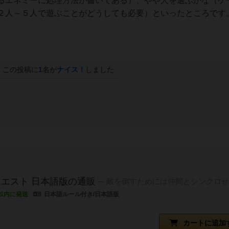
るエネミーに処理方法が書いてある）、やや人を選ぶかな（ゲ
２人～５人で遊ぶことがどうしても必要）といったところです
この投稿に
1
名が
ナイス！
しました
エスト 日本語版の通販
敵を倒すためには仲間とシンクロせ
以内に発送
日本語ルール付き/日本語版
カートに追加