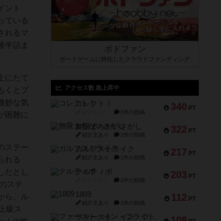
イント
っている
されるマ
後半詰ま
ボドファン
ボードゲームに特化したクラウドファンディング
上にたて
アクセス数 急上昇中
もくとプ
微妙な気
コレクト！
340
PT
紹介文なし
1件の投稿
が困難に
無限まちがいさがし
322
PT
紹介文あり
2件の投稿
のステー
ガルフストライク
217
PT
紹介文あり
1件の投稿
られる
したとし
クルティボ
203
PT
紹介文なし
1件の投稿
のステ
1809
112
から、ル
PT
紹介文あり
1件の投稿
上級ス
ファースト・イン・フライト
108