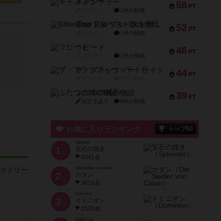
ギャンブラー
58
PT
紹介文なし
2件の投稿
Bitter End ブタペスト救出作戦
52
PT
紹介文なし
1件の投稿
ラピード
46
PT
紹介文なし
1件の投稿
ザ・フラッフィー・ライト
44
PT
紹介文なし
0件の投稿
ふたつの城の物語
39
PT
紹介文あり
6件の投稿
お気に入りランキング
トップ50
Splendor
1
宝石の煌き
位
4041名
Die Siedler von Catan
2
カタン
位
3616名
Dominion
3
ドミニオン
位
2530名
Battle Line