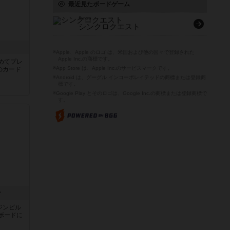
最近見たボードゲーム
Syncro
シンクロクエスト
き
※Apple、Apple のロゴ は、米国および他の国々で登録された
Apple Inc.の商標です。
めてプレ
※App Store は、Apple Inc.のサービスマークです。
のカード
※Android は、グーグル インコーポレイテッドの商標または登録商
標です。
※Google Play とそのロゴは、Google Inc.の商標または登録商標で
す。
ン
ジンビル
ボードに