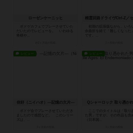
ローゼンケーニッヒ
ボドゲカフェでプレーさせていた
初期の拡張版ながら、いろ
だいたのでレビューを。 いわゆる
余曲折を経て「難しくなった
将棋や...
です。...
約2ヶ月前
の投稿
2ヶ月前
の投稿
レビュー
レビュー
你好（ニイハオ）―記憶の欠片―
Qシャーロック 取り憑か
ボドゲ会でプレーさせていただき
ここでのタイトルは「取り
ましたので感想など。 このシリー
た男」ですが、その作品も含
ズは、...
（日本国...
3ヶ月前
の投稿
3ヶ月前
の投稿