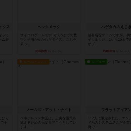
ィクス
ヘックメック
ハゲタカのえじ
なって
サイコロゲームです1から5までの数
超有名なゲームですが、初
ーム盛
字と芋虫がかかれたダイス。これを
イしました。1から15まで
振っ...
がプ...
約3時間前
by みいやん
約4時間前
by みいやん
ルール/インスト
レビュー
ノームズ・アット・ナイト
フラットアイア
たひら
ベネボレンス女王は、忠実な臣民を
1~2人に限定された、エン
まで手
称えるための祝宴を開こうとしてい
ド系のシステム選んだ企業
ます。...
街で...