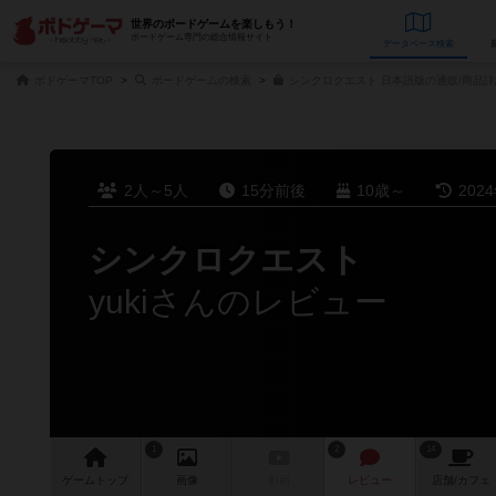
世界のボードゲームを楽しもう！
ボードゲーム専門の総合情報サイト
データベース
検
ボドゲーマTOP
ボードゲームの検索
シンクロクエスト 日本語版の通販/商品詳
2人～5人
15分前後
10歳～
202
シンクロクエスト
yukiさんのレビュー
1
2
14
ゲーム
トップ
画像
動画
レビュー
店舗/
カフェ