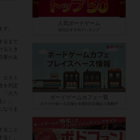
人気ボードゲーム
ます。
総合おすすめランキング
するまで
けるとき
必要があ
）エネミ
敗を判定
、「火力
ボードゲームカフェ一覧
る）」
ボドゲが遊べる店舗を全国500店舗以上掲載中
になりま
すること
する）、