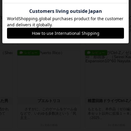
精霊回路ドライヴCtrl-Z／ゼロ 拡張１「烈花」
バトルライン
いろ紆
そこそこ満足できる２人専用ゲー
まだ発売されていません
」拡張
ムの王様といったところでしょう
さんから寄贈いただきまし
か。 拡...
レーし...
2ヶ月前
の投稿
3ヶ月前
の投稿
レビュー
レビュー
れた男
プエルトリコ
憑かれ
さすがに、このゲームをゲーム会
もともと、本作品（ゼロ編
めて
などで、いわゆる多数決という「民
本セット以外に拡張１～８
主主...
（2025...
3ヶ月前
の投稿
3ヶ月前
の投稿