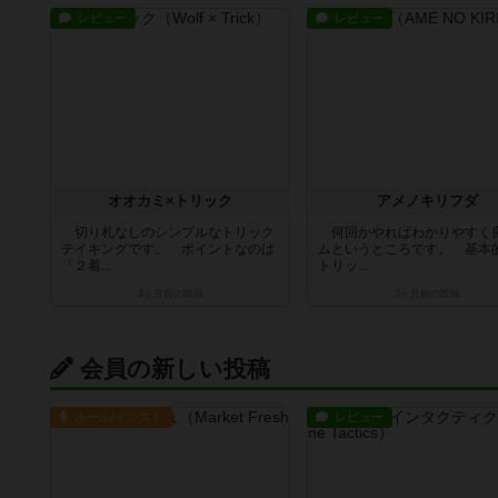
レビュー
レビュー
オオカミ×トリック
アメノキリフダ
切り札なしのシンプルなトリック
何回かやればわかりやすく
テイキングです。 ポイントなのは
ムというところです。 基本
「２着...
トリッ...
3ヶ月前
の投稿
3ヶ月前
の投稿
会員の新しい投稿
ルール/インスト
レビュー