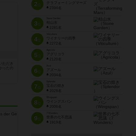
2
テラフォーミングマーズ
位
2394名
Stone Garden
3
枯山水
位
2281名
Viticulture
4
ワイナリーの四季
位
2272名
Agricola
5
アグリコラ
位
2120名
いただき
Azul
かったの
6
アズール
位
2034名
Splendor
7
宝石の煌き
位
2028名
Wingspan
8
ウイングスパン
位
2006名
7 Wonders
9
世界の七不思議
位
1919名