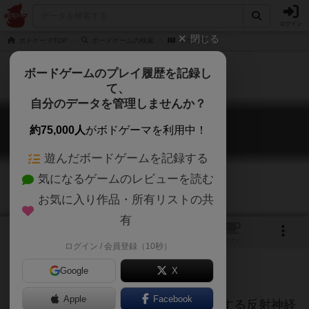
ログイン
閉じる
ボドゲーマTOP
ボードゲームの検索
イカタコ
ボードゲームのプレイ履歴を記録し
て、
自分のデータを管理しませんか？
イカタコ
約75,000人
がボドゲーマを利用中！
Ikatako
遊んだボードゲームを記録する
気になるゲームのレビューを読む
お気に入り作品・所有リストの共
有
トップ
画像
動画
レビュー
カフェ
ログイン / 会員登録（10秒）
イカだ！タコだ！手を上げろ！
Google
X
Apple
Facebook
めくられたカードに素早く正しく反応する反射神経