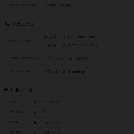
動物（Animal）
主要登場人物/職業や生物
メカニクス
協力プレイ（Co-operative Play）
頻出するメカニクス
チキンレース（Press Your Luck）
アクションゲーム（Action）
その他のメカニクスや仕組み
リアルタイム（Real-time）
行動に関する仕組み
作品データ
イカタコ
タイトル
Ikatako
原題・英題表記
1人～6人
参加人数
5分～20分
プレイ時間