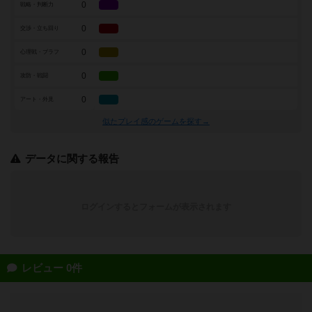
0
戦略・判断力
0
交渉・立ち回り
0
心理戦・ブラフ
0
攻防・戦闘
0
アート・外見
似たプレイ感のゲームを探す→
データに関する報告
ログインするとフォームが表示されます
レビュー 0件