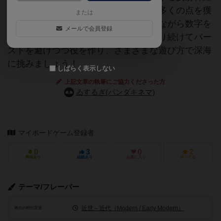
ゲームです。対戦モードでは誰よりも多くの点を獲
または
得し、協力モードではリアクションしながら数字を
メールで会員登録
つなぎ、ソロモードではカードをめくり続けてバー
ストを避けつつ役を作り、さまざまな遊び方で深海
に挑みましょう！
しばらく表示しない
上記文章の執筆にご協力くださった方
ゐするぎ(パンダキネマ)
マイボードゲーム登録者
0
3
0
2
興味あり
経験あり
お気に入り
持ってる
テーマ/フレーバー
近世～近代（Modern / Early Modern）
舞台の時代背景