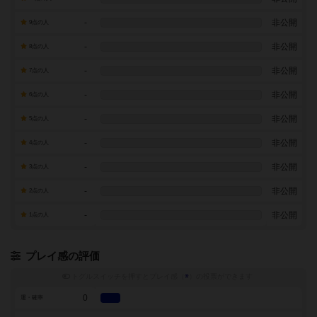
-
非公開
9点の人
-
非公開
8点の人
-
非公開
7点の人
-
非公開
6点の人
-
非公開
5点の人
-
非公開
4点の人
-
非公開
3点の人
-
非公開
2点の人
-
非公開
1点の人
プレイ感の評価
トグルスイッチを押すとプレイ感（
※
）の投票ができます
0
運・確率