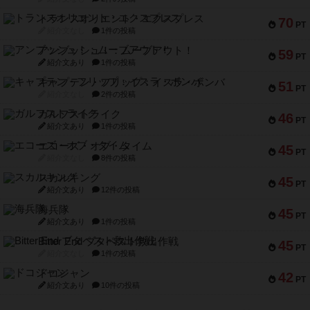
トランスオリエント・エクスプレス
70
PT
紹介文なし
1件の投稿
アンブッシュ！：ムーブアウト！
59
PT
紹介文あり
1件の投稿
キャプテン・フリップ：イスラ・ボンバ
51
PT
紹介文なし
2件の投稿
ガルフストライク
46
PT
紹介文あり
1件の投稿
エコーズ・オブ・タイム
45
PT
紹介文なし
8件の投稿
スカルキング
45
PT
紹介文あり
12件の投稿
海兵隊
45
PT
紹介文あり
1件の投稿
Bitter End ブタペスト救出作戦
45
PT
紹介文なし
1件の投稿
ドコジャン
42
PT
紹介文あり
10件の投稿