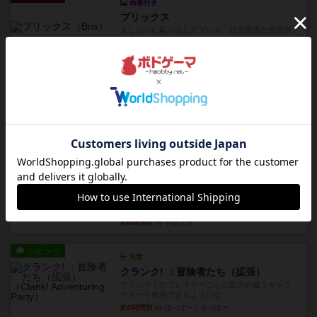
画像付き
ブリックス
久しぶりに取り出してプレイ。記号担当と色担当
に分かれてプレイ。あかんか...
約3時間前
by くみ
レビュー
画像付き
ダグエイトチェス
チェスなのに、ほんの10分で終わります。動きで
敵のコマの種類が分かれば...
約3時間前
by くみ
レビュー
画像付き
充実
宝石の煌き：デュエル 偽造者
筆者が最も好きな2人用ボードゲームである『宝石
の煌めき デュエル』に、...
約4時間前
by 手動人形
レビュー
充実
クランク! ：冒険者たち（拡張）
クランク！のプレイヤーごとに能力の違うキャラ
クターを使用できるようにな...
約5時間前
by ぽっぽーくるっぽー