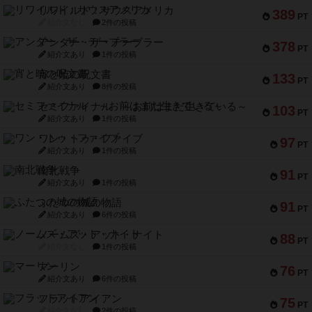
リワイルド：サウスアメリカ
389
PT
紹介文なし
2件の投稿
アンダー・ザ・テーブラー
378
PT
紹介文あり
1件の投稿
宵と暁の呪文書
133
PT
紹介文あり
8件の投稿
セミファイナル ～お前はまだ生きている～
103
PT
紹介文あり
1件の投稿
ワン・トゥ・ファイブ
97
PT
紹介文あり
1件の投稿
南北戦争
91
PT
紹介文あり
1件の投稿
ふたつの城の物語
91
PT
紹介文あり
6件の投稿
ノームズ・アット・ナイト
88
PT
紹介文なし
1件の投稿
マーリン
76
PT
紹介文あり
6件の投稿
フラットアイアン
75
PT
紹介文なし
2件の投稿