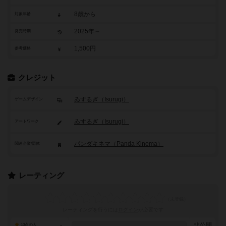
8歳から
対象年齢
2025年～
発売時期
1,500円
参考価格
クレジット
ゐするぎ（Isurugi）
ゲームデザイン
ゐするぎ（Isurugi）
アートワーク
パンダキネマ（Panda Kinema）
関連企業/団体
レーティング
レーティングを行うには
ログイン
が必要です
-
非公開
10点の人