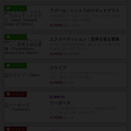
レビュー
アズール：シントラのステンドグラス
大好きなアズールシリーズ。ステンドグラスを作
っていきます✨1部より自由...
約1時間前
by しんたろ
レビュー
エクスペディション：世界を巡る冒険
クラマー氏の不朽の名作。新しいボードゲームほ
どおもしろいはず？いいえ。...
約2時間前
by 田中昌平
レビュー
スライプ
メインコマ一つサブコマ四つでそれぞれプレイし
ます。動かし方はコマか壁に...
約2時間前
by くみ
リプレイ
画像付き
リーダーズ
久しぶりに取り出してプレイ。詰めきれなかっ
た…であっさり追い込まれて負...
約2時間前
by くみ
リプレイ