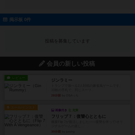
掲示板 0件
投稿を募集しています
会員の新しい投稿
レビュー
ジンラミー
トランプで遊べる2人対戦の麻雀風ゲームです。
10枚の手札で、同じスーツ...
28分前
by OSAっち
ルール/インスト
画像付き
充実
フリップ７：復讐心とともに
概要Flip 7が復活しました――復讐を伴って!オリ
ジナルゲームの楽し...
39分前
by jurong