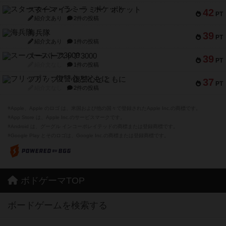
スターマイン・ラミー ポケット
42
PT
紹介文あり
2件の投稿
海兵隊
39
PT
紹介文あり
1件の投稿
スーパーストア3000
39
PT
紹介文なし
1件の投稿
フリップ７：復讐心とともに
37
PT
紹介文なし
2件の投稿
※Apple、Apple のロゴ は、米国および他の国々で登録されたApple Inc.の商標です。
※App Store は、Apple Inc.のサービスマークです。
※Android は、グーグル インコーポレイテッドの商標または登録商標です。
※Google Play とそのロゴは、Google Inc.の商標または登録商標です。
ボドゲーマTOP
ボードゲームを検索する