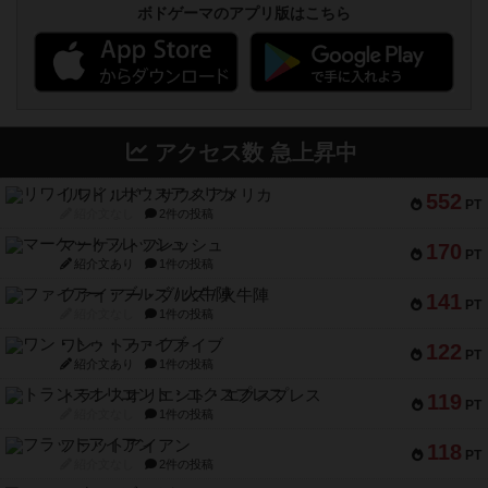
ボドゲーマのアプリ版はこちら
アクセス数 急上昇中
リワイルド：サウスアメリカ
552
PT
紹介文なし
2件の投稿
マーケットフレッシュ
170
PT
紹介文あり
1件の投稿
ファイアー・ブルズ / 火牛陣
141
PT
紹介文なし
1件の投稿
ワン・トゥ・ファイブ
122
PT
紹介文あり
1件の投稿
トランスオリエント・エクスプレス
119
PT
紹介文なし
1件の投稿
フラットアイアン
118
PT
紹介文なし
2件の投稿