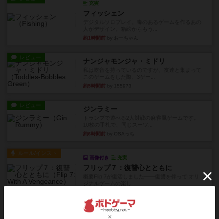
充実
フィッシェン
デジタルソロプレイ。毒のあるゲームを作るあの
人がデザイン。箱絵からもう...
約1時間前
by おーちゃん
レビュー
ナンジャモンジャ・ミドリ
私は吃音を持っているのですが、友達と集まって
このゲームをした際、3ゲー...
約5時間前
by 155973
レビュー
ジンラミー
トランプで遊べる2人対戦の麻雀風ゲームです。
10枚の手札で、同じスーツ...
約6時間前
by OSAっち
ルール/インスト
画像付き
充実
フリップ７：復讐心とともに
概要Flip 7が復活しました――復讐を伴って!オリ
ジナルゲームの楽し...
約6時間前
by jurong
レビュー
アズール：シントラのステンドグラス