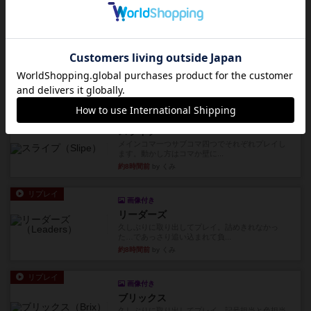
大好きなアズールシリーズ。ステンドグラスを作
っていきます✨1部より自由...
約7時間前
by しんたろ
レビュー
エクスペディション：世界を巡る冒険
クラマー氏の不朽の名作。新しいボードゲームほ
どおもしろいはず？いいえ。...
約8時間前
by 田中昌平
レビュー
スライプ
メインコマ一つサブコマ四つでそれぞれプレイし
ます。動かし方はコマか壁に...
約8時間前
by くみ
リプレイ
画像付き
リーダーズ
久しぶりに取り出してプレイ。詰めきれなかっ
た…であっさり追い込まれて負...
約8時間前
by くみ
リプレイ
画像付き
ブリックス
久しぶりに取り出してプレイ。記号担当と色担当