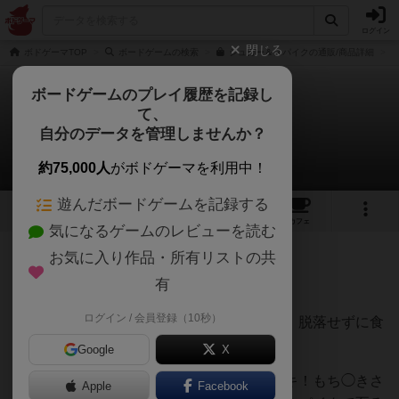
ログイン
閉じる
ボドゲーマTOP
ボードゲームの検索
シュガー＆スパイクの通販/商品詳細
ボードゲームのプレイ履歴を記録し
て、
シュガー＆スパイク
自分のデータを管理しませんか？
タカミネコウヘイさんのレビュー
約75,000人
がボドゲーマを利用中！
遊んだボードゲームを記録する
1
1
1
トップ
画像
動画
レビュー
カフェ
気になるゲームのレビューを読む
お気に入り作品・所有リストの共
145名
0名
0
4ヶ月前
有
ログイン / 会員登録（10秒）
フードファイターになり、爆食を繰り返し、脱落せずに食
べきる(手札を出し切る)と勝利。
Google
X
パッケージのイラストを「ドカ食いダイスキ！もち◯きさ
Apple
Facebook