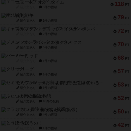
エコーズ・オブ・タイム
118
PT
紹介文なし
8件の投稿
南北戦争
79
PT
紹介文あり
1件の投稿
キャプテン・フリップ：イスラ・ボンバ
72
PT
紹介文なし
2件の投稿
メメントオンラインタクティクス
70
PT
紹介文あり
4件の投稿
パーミッド
68
PT
紹介文なし
1件の投稿
クリーグ
57
PT
紹介文あり
1件の投稿
セミファイナル ～お前はまだ生きている～
53
PT
紹介文あり
1件の投稿
ふたつの街の物語
52
PT
紹介文あり
18件の投稿
クランク! ：冒険者たち（拡張）
50
PT
紹介文あり
4件の投稿
とうほうの！
42
PT
紹介文なし
1件の投稿