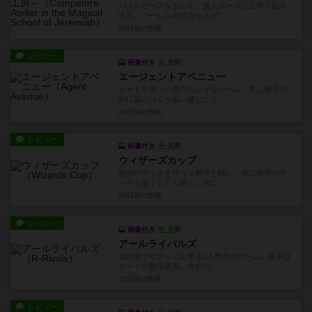
パズルピースを引いて、個人ボードに上手く組み
込み、ゴーレムの能力を上げ...
20日前
の投稿
レビュー
画像付き
充実
エージェントアベニュー
カードを使った双六のようなゲーム。先に相手の
駒に追いつくか追い越した方...
20日前
の投稿
レビュー
画像付き
充実
ウィザーズカップ
自分のデッキを作って相手と戦い、先に相手のデ
ッキを無くしたら勝ち。先に...
20日前
の投稿
レビュー
画像付き
充実
アールライバルズ
短時間でサクッと出来る2人専用のゲーム。基本は
カードの数字勝負。自分の...
20日前
の投稿
レビュー