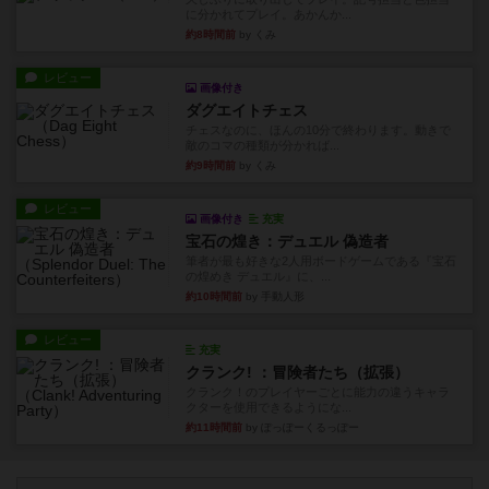
に分かれてプレイ。あかんか...
約8時間前
by くみ
レビュー
画像付き
ダグエイトチェス
チェスなのに、ほんの10分で終わります。動きで
敵のコマの種類が分かれば...
約9時間前
by くみ
レビュー
画像付き
充実
宝石の煌き：デュエル 偽造者
筆者が最も好きな2人用ボードゲームである『宝石
の煌めき デュエル』に、...
約10時間前
by 手動人形
レビュー
充実
クランク! ：冒険者たち（拡張）
クランク！のプレイヤーごとに能力の違うキャラ
クターを使用できるようにな...
約11時間前
by ぽっぽーくるっぽー