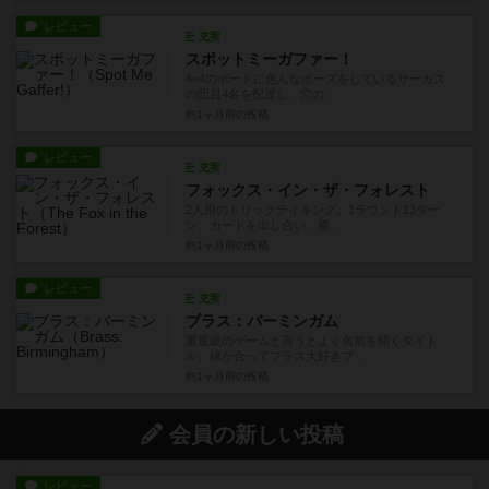
レビュー
充実
スポットミーガファー！
4×4のボードに色んなポーズをしているサーカス
の団員4名を配置し、穴の...
約1ヶ月前
の投稿
レビュー
充実
フォックス・イン・ザ・フォレスト
2人用のトリックテイキング。1ラウンド13ター
ン、カードを出し合い、勝...
約1ヶ月前
の投稿
レビュー
充実
ブラス：バーミンガム
重量級のゲームと言うとよく名前を聞くタイト
ル。縁が合ってブラス大好きプ...
約1ヶ月前
の投稿
会員の新しい投稿
レビュー