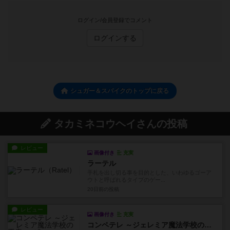
ログイン/会員登録でコメント
ログインする
シュガー＆スパイクのトップに戻る
タカミネコウヘイさんの投稿
レビュー
画像付き
充実
ラーテル
手札を出し切る事を目的とした、いわゆるゴーア
ウトと呼ばれるタイプのゲー...
20日前
の投稿
レビュー
画像付き
充実
コンペテレ ～ジェレミア魔法学校の工房～