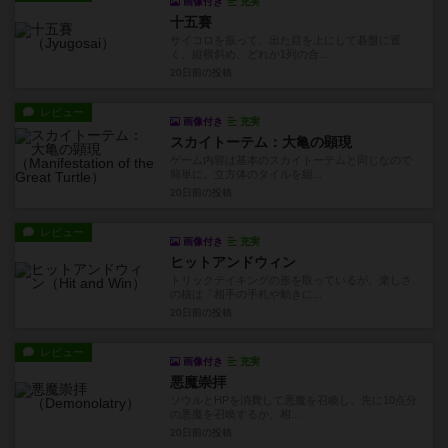
画像付き
充実
十五賽
サイコロを振って、出た目を上にして碁盤に置
く。縦横斜め、どれか1列の合...
20日前
の投稿
レビュー
画像付き
充実
スカイトーテム：大亀の顕現
ゲーム内容は基本のスカイトーテムと同じなので
簡単に。立方体のタイルを組...
20日前
の投稿
レビュー
画像付き
充実
ヒットアンドウィン
トリックテイキングの形を取っているが、楽しさ
の核は「相手の手札や動きに...
20日前
の投稿
レビュー
画像付き
充実
悪魔崇拝
ソウルとHPを消費して悪魔を召喚し、先に10点分
の悪魔を召喚するか、相...
20日前
の投稿