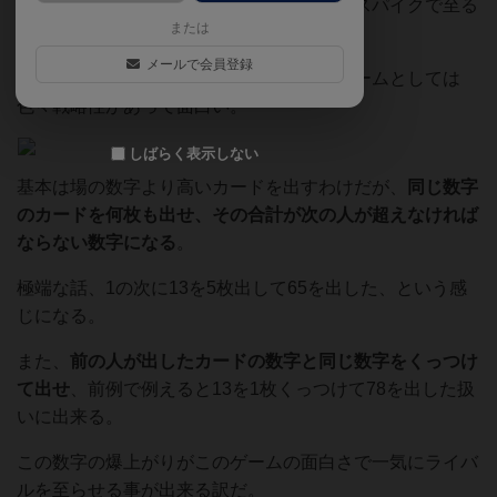
ん」に似せているのは脱落した人が血糖値スパイクで至る
または
のを象徴しているのかもしれない。
メールで会員登録
そんないたずら心溢れる外面に反して、ゲームとしては
色々戦略性があって面白い。
しばらく表示しない
基本は場の数字より高いカードを出すわけだが、
同じ数字
のカードを何枚も出せ、その合計が次の人が超えなければ
ならない数字になる
。
極端な話、1の次に13を5枚出して65を出した、という感
じになる。
また、
前の人が出したカードの数字と同じ数字をくっつけ
て出せ
、前例で例えると13を1枚くっつけて78を出した扱
いに出来る。
この数字の爆上がりがこのゲームの面白さで一気にライバ
ルを至らせる事が出来る訳だ。