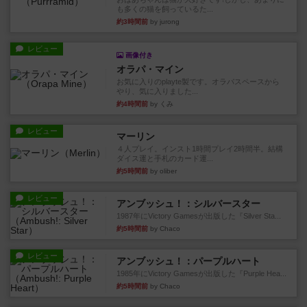
も多くの猫を飼っているた...
約3時間前
by jurong
レビュー
画像付き
オラパ・マイン
お気に入りのplayte製です。オラパスペースから
やり、気に入りました...
約4時間前
by くみ
レビュー
マーリン
４人プレイ。インスト1時間プレイ2時間半。結構
ダイス運と手札のカード運...
約5時間前
by oliber
レビュー
アンブッシュ！：シルバースター
1987年にVictory Gamesが出版した『Silver Sta...
約5時間前
by Chaco
レビュー
アンブッシュ！：パープルハート
1985年にVictory Gamesが出版した『Purple Hea...
約5時間前
by Chaco