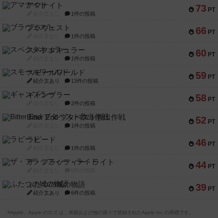
アマナイト
73
PT
紹介文なし
1件の投稿
ブラヴェスト
66
PT
紹介文なし
1件の投稿
スペクタキュラー
60
PT
紹介文なし
1件の投稿
スモールワールド
59
PT
紹介文あり
13件の投稿
ギャンブラー
58
PT
紹介文なし
2件の投稿
Bitter End ブタペスト救出作戦
52
PT
紹介文なし
1件の投稿
ラピード
46
PT
紹介文なし
1件の投稿
ザ・フラッフィー・ライト
44
PT
紹介文なし
0件の投稿
ふたつの城の物語
39
PT
紹介文あり
6件の投稿
※Apple、Apple のロゴ は、米国および他の国々で登録されたApple Inc.の商標です。