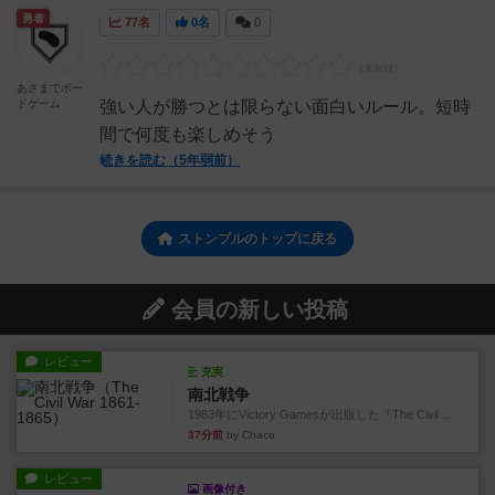
勇者
77名
0名
0
あさまでボー
ドゲーム
強い人が勝つとは限らない面白いルール。短時
間で何度も楽しめそう
続きを読む（5年弱前）
ストンプルのトップに戻る
会員の新しい投稿
レビュー
充実
南北戦争
1983年にVictory Gamesが出版した『The Civil ...
37分前
by Chaco
レビュー
画像付き