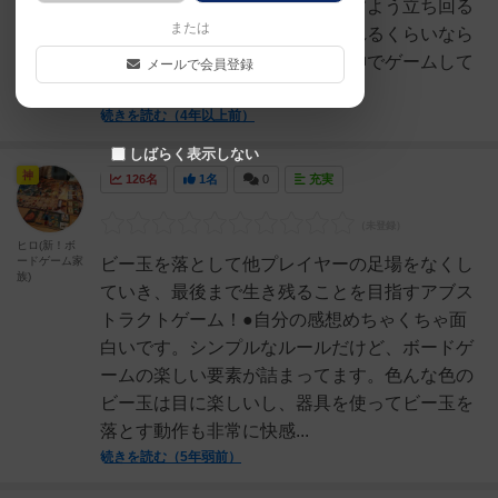
すめ。相手のワープゾーンを消すよう立ち回る
または
のも◎。私たちは相手に落とされるくらいなら
自分のカラーは自分で落とす精神でゲームして
メールで会員登録
ました。（笑）実際にゲ...
続きを読む（4年以上前）
しばらく表示しない
神
126名
1名
0
充実
ヒロ(新！ボ
ードゲーム家
ビー玉を落として他プレイヤーの足場をなくし
族)
ていき、最後まで生き残ることを目指すアブス
トラクトゲーム！●自分の感想めちゃくちゃ面
白いです。シンプルなルールだけど、ボードゲ
ームの楽しい要素が詰まってます。色んな色の
ビー玉は目に楽しいし、器具を使ってビー玉を
落とす動作も非常に快感...
続きを読む（5年弱前）