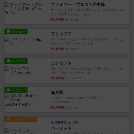
ファイアー・ブルズ / 火牛陣
火牛を引き連れて敵を殲滅させる。縦か斜めで前2
列まで攻撃できるが、自分...
約3時間前
by うらまこ
レビュー
フリップ７
カードをめくるかパスをするかを決めてパスした
時のカード数字が得点になる...
約3時間前
by mob567
レビュー
コンセプト
親のプレイヤーがお題を決めて限られたヒントの
中から他のプレイヤーに当て...
約3時間前
by mob567
レビュー
海兵隊
1988年にVictory Gamesが出版した
『Leathernec...
約3時間前
by Chaco
ルール/インスト
画像付き
充実
パーミッド
おばあちゃんは猫が大好きです!しかし、あまりに