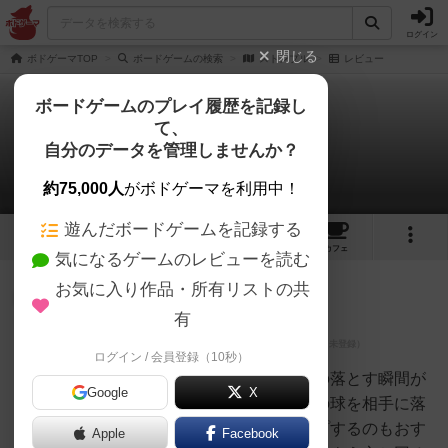
ログイン
閉じる
ボドゲーマTOP
ボードゲームの検索
ストンプル
レビュー
ボードゲームのプレイ履歴を記録し
て、
ストンプル
自分のデータを管理しませんか？
3件のレビュー
約75,000人
がボドゲーマを利用中！
遊んだボードゲームを記録する
5
2
3
15
トップ
画像
動画
レビュー
カフェ
気になるゲームのレビューを読む
お気に入り作品・所有リストの共
大賢者
106名
0名
0
有
ログイン / 会員登録（10秒）
カラハちゃん
ねる
ポコポコ落とすだけですが、その落とす瞬間が
Google
X
気持ちがいい！（笑）自分の色の球を相手に落
とされないよう、自分からワープするのもおす
Apple
Facebook