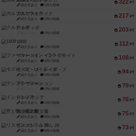
322
PT
紹介文あり
2件の投稿
ガルフストライク
217
PT
紹介文あり
1件の投稿
クルティボ
203
PT
紹介文なし
1件の投稿
1809
112
PT
紹介文あり
1件の投稿
ファースト・イン・フライト
108
PT
紹介文あり
3件の投稿
モズビ－ズ・レイダ－ズ
94
PT
紹介文あり
1件の投稿
テンプテーション
79
PT
紹介文なし
2件の投稿
インドネシア
78
PT
紹介文あり
2件の投稿
宵と暁の呪文書
75
PT
紹介文あり
8件の投稿
リスボン・トラム 28
73
PT
紹介文あり
9件の投稿