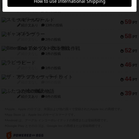
スペクタキュラー
60
PT
紹介文なし
1件の投稿
スモールワールド
59
PT
紹介文あり
13件の投稿
ギャンブラー
58
PT
紹介文なし
2件の投稿
Bitter End ブタペスト救出作戦
52
PT
紹介文なし
1件の投稿
ラピード
46
PT
紹介文なし
1件の投稿
ザ・フラッフィー・ライト
44
PT
紹介文なし
0件の投稿
ふたつの城の物語
39
PT
紹介文あり
6件の投稿
※Apple、Apple のロゴ は、米国および他の国々で登録されたApple Inc.の商標です。
※App Store は、Apple Inc.のサービスマークです。
※Android は、グーグル インコーポレイテッドの商標または登録商標です。
※Google Play とそのロゴは、Google Inc.の商標または登録商標です。