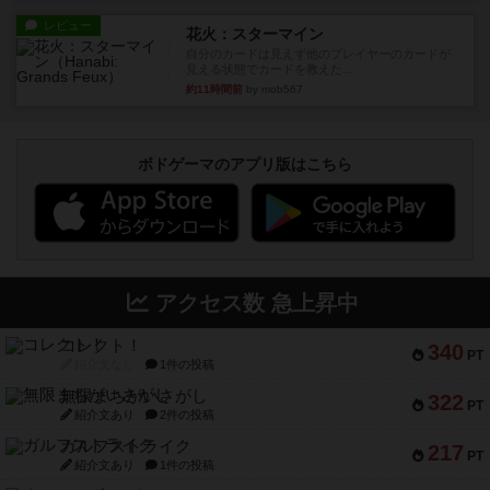
レビュー
花火：スターマイン
自分のカードは見えず他のプレイヤーのカードが
見える状態でカードを教えた...
約11時間前
by mob567
ボドゲーマのアプリ版はこちら
アクセス数 急上昇中
コレクト！
340
PT
紹介文なし
1件の投稿
無限まちがいさがし
322
PT
紹介文あり
2件の投稿
ガルフストライク
217
PT
紹介文あり
1件の投稿