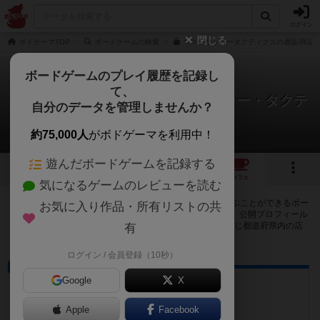
ログイン
閉じる
ボドゲーマTOP
ボードゲームの検索
マス目サッカータクティクスの通販/商品
ボードゲームのプレイ履歴を記録し
て、
現実(リアル)に迫れ！マス目サッカー・タクテ
自分のデータを管理しませんか？
ィクス
2店のカフェ/スペースが提供中
約75,000人
がボドゲーマを利用中！
遊んだボードゲームを記録する
17
2
トップ
画像
動画
レビュー
カフェ
気になるゲームのレビューを読む
現実(リアル)に迫れ！マス目サッカー・タクティクスで遊ぶことができるボー
お気に入り作品・所有リストの共
ドゲームカフェ・プレイスペースが2店登録されています。公開プロフィール
の都道府県が設定されたアカウントでログインすると、同じ都道府県内の店
有
舗に絞り込むボタンが表示されます。
ログイン / 会員登録（10秒）
ボードゲームカフェ
Google
X
Chez Pierre
山形県酒田市二番町9-17
Apple
Facebook