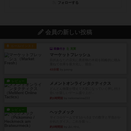
フォローする
会員の新しい投稿
ルール/インスト
画像付き
充実
マーケットフレッシュ
目的あなたの店先に農産物の木箱を戦略的に積み
重ねて在庫を最大化し、競合...
43分前
by jurong
レビュー
メメントオンラインタクティクス
どんどん物量が増えて大変になっていく押し付け
合いが楽しいゲーム盛り上が...
約1時間前
by nekomanma222
レビュー
ヘックメック
サイコロゲームです1から5までの数字と芋虫がか
かれたダイス。これを振っ...
約3時間前
by みいやん