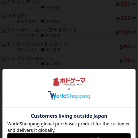
クルティボ
203
PT
紹介文なし
1件の投稿
1809
112
PT
紹介文あり
1件の投稿
ファースト・イン・フライト
108
PT
紹介文あり
3件の投稿
モズビ－ズ・レイダ－ズ
94
PT
紹介文あり
1件の投稿
テンプテーション
79
PT
紹介文なし
2件の投稿
インドネシア
78
PT
紹介文あり
2件の投稿
宵と暁の呪文書
75
PT
紹介文あり
8件の投稿
リスボン・トラム 28
73
PT
紹介文あり
9件の投稿
アマナイト
73
PT
紹介文なし
1件の投稿
ブラヴェスト
66
PT
紹介文なし
1件の投稿