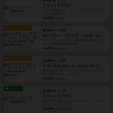
画像付き
充実
フラットアイアン
1~2人に限定された、エンジンビルド系のシステ
ム選んだ企業ボードに街で...
約4時間前
by あくり
ルール/インスト
画像付き
充実
キャプテン・フリップ：イスラ・ボンバ
イスラ・ボンバを探しに出航!潜水艦を装備し、あ
なたの乗組員を監獄から解...
約7時間前
by jurong
ルール/インスト
画像付き
充実
トランスオリエント・エクスプレス
乗客の皆様、トランスオリエント・エクスプレス
にご乗車ありがとうございま...
約8時間前
by jurong
レビュー
画像付き
充実
フラットアイアン
世界に浸れる度 ☆☆☆☆★楽しさ ☆☆☆☆★
タイパ ☆☆☆☆☆マンハッ...
約9時間前
by DKnewyork