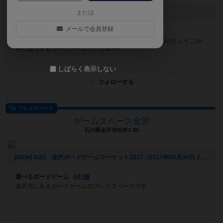
[NEW] プレオープン（2020年06月23日 00時14分）
または
メールで会員登録
遊べるボードゲーム
868個
レアな海外ボドゲもある、フランス人(ピエール)と日本人(きょうこ)が
切り盛りするボードゲームカフェ&バー
しばらく表示しない
フォローする
プレイスペース
ゲームスペース金沢
石川県金沢市松村2-80
[NEW] 8/20 金沢ボードゲームマーケット2017（2017年05月30日 21時59分）
遊べるボードゲーム
447個
金沢市にあるボードゲームのプレイスペースです