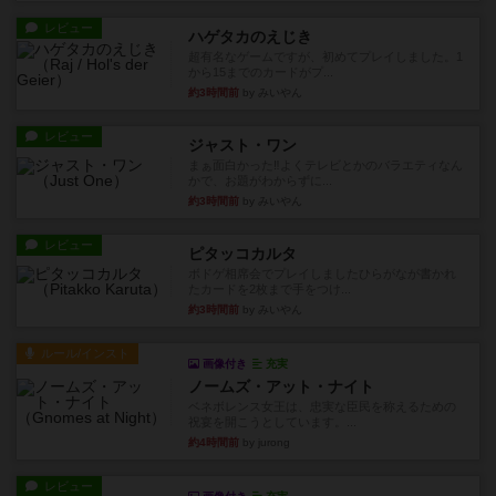
レビュー
ハゲタカのえじき
超有名なゲームですが、初めてプレイしました。1
から15までのカードがプ...
約3時間前
by みいやん
レビュー
ジャスト・ワン
まぁ面白かった‼️よくテレビとかのバラエティなん
かで、お題がわからずに...
約3時間前
by みいやん
レビュー
ピタッコカルタ
ボドゲ相席会でプレイしましたひらがなが書かれ
たカードを2枚まで手をつけ...
約3時間前
by みいやん
ルール/インスト
画像付き
充実
ノームズ・アット・ナイト
ベネボレンス女王は、忠実な臣民を称えるための
祝宴を開こうとしています。...
約4時間前
by jurong
レビュー