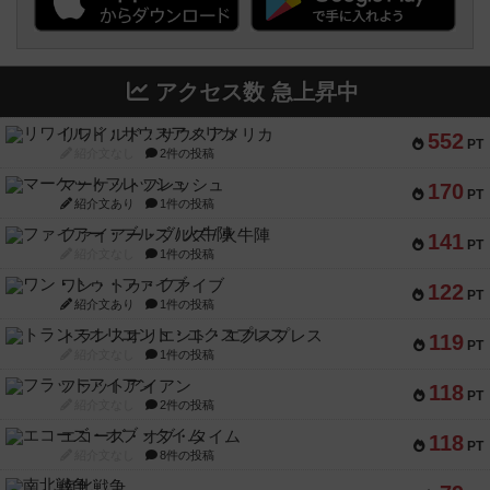
アクセス数 急上昇中
リワイルド：サウスアメリカ
552
PT
紹介文なし
2件の投稿
マーケットフレッシュ
170
PT
紹介文あり
1件の投稿
ファイアー・ブルズ / 火牛陣
141
PT
紹介文なし
1件の投稿
ワン・トゥ・ファイブ
122
PT
紹介文あり
1件の投稿
トランスオリエント・エクスプレス
119
PT
紹介文なし
1件の投稿
フラットアイアン
118
PT
紹介文なし
2件の投稿
エコーズ・オブ・タイム
118
PT
紹介文なし
8件の投稿
南北戦争