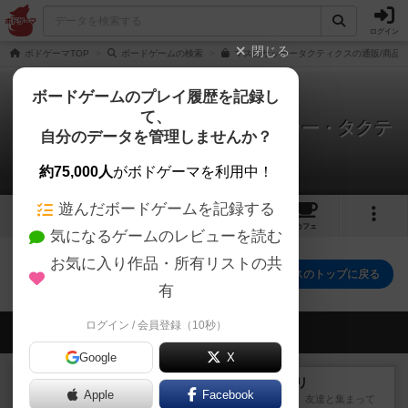
ログイン
閉じる
ボドゲーマTOP
ボードゲームの検索
マス目サッカータクティクスの通販/商品
ボードゲームのプレイ履歴を記録し
て、
現実(リアル)に迫れ！マス目サッカー・タクテ
自分のデータを管理しませんか？
ィクス
0件の戦略やコツ
約75,000人
がボドゲーマを利用中！
遊んだボードゲームを記録する
17
2
トップ
画像
動画
レビュー
カフェ
気になるゲームのレビューを読む
お気に入り作品・所有リストの共
現実(リアル)に迫れ！マス目サッカー・タクティクスのトップに戻る
有
ログイン / 会員登録（10秒）
会員の新しい投稿
Google
X
レビュー
ナンジャモンジャ・ミドリ
Apple
Facebook
私は吃音を持っているのですが、友達と集まって