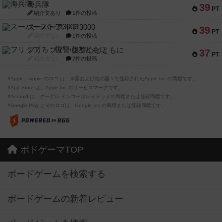
海兵隊
39
PT
紹介文あり
1件の投稿
スーパーストア3000
39
PT
紹介文なし
1件の投稿
フリップ７：復讐心とともに
37
PT
紹介文なし
2件の投稿
※Apple、Apple のロゴ は、米国および他の国々で登録されたApple Inc.の商標です。
※App Store は、Apple Inc.のサービスマークです。
※Android は、グーグル インコーポレイテッドの商標または登録商標です。
※Google Play とそのロゴは、Google Inc.の商標または登録商標です。
ボドゲーマTOP
ボードゲームを検索する
ボードゲームの新着レビュー