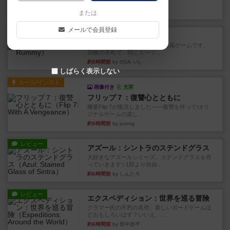
このゲームをした際、3ゲー...
約3時間前
by 155973
または
メールで会員登録
レビュー
ジンラミー
トランプで遊べる2人対戦の麻雀風ゲームです。
10枚の手札で、同じスーツ...
約5時間前
by OSAっち
しばらく表示しない
ルール/インスト
画像付き
充実
フリップ７：復讐心とともに
概要Flip 7が復活しました――復讐を伴って!オリ
ジナルゲームの楽し...
約5時間前
by jurong
レビュー
アズール：シントラのステンドグラス
大好きなアズールシリーズ。ステンドグラスを作
っていきます✨1部より自由...
約6時間前
by しんたろ
レビュー
エクスペディション：世界を巡る冒険
クラマー氏の不朽の名作。新しいボードゲームほ
どおもしろいはず？いいえ。...
約6時間前
by 田中昌平