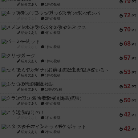
79
PT
紹介文あり
1件の投稿
キャプテン・フリップ：イスラ・ボンバ
72
PT
紹介文なし
2件の投稿
メメントオンラインタクティクス
70
PT
紹介文あり
4件の投稿
パーミッド
68
PT
紹介文なし
1件の投稿
クリーグ
57
PT
紹介文あり
1件の投稿
セミファイナル ～お前はまだ生きている～
53
PT
紹介文あり
1件の投稿
ふたつの街の物語
52
PT
紹介文あり
18件の投稿
クランク! ：冒険者たち（拡張）
50
PT
紹介文あり
4件の投稿
とうほうの！
42
PT
紹介文なし
1件の投稿
スターマイン・ラミー ポケット
42
PT
紹介文あり
2件の投稿