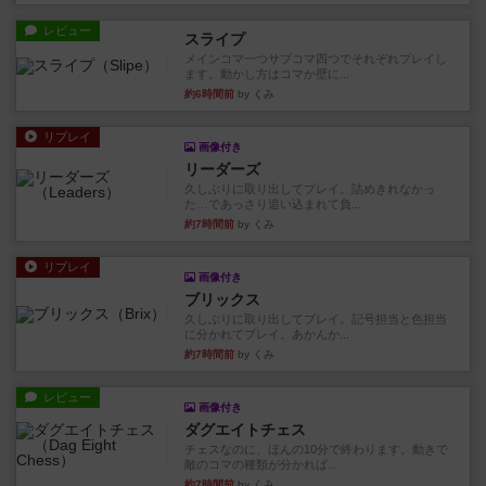
レビュー
スライプ
メインコマ一つサブコマ四つでそれぞれプレイし
ます。動かし方はコマか壁に...
約6時間前
by くみ
リプレイ
画像付き
リーダーズ
久しぶりに取り出してプレイ。詰めきれなかっ
た…であっさり追い込まれて負...
約7時間前
by くみ
リプレイ
画像付き
ブリックス
久しぶりに取り出してプレイ。記号担当と色担当
に分かれてプレイ。あかんか...
約7時間前
by くみ
レビュー
画像付き
ダグエイトチェス
チェスなのに、ほんの10分で終わります。動きで
敵のコマの種類が分かれば...
約7時間前
by くみ