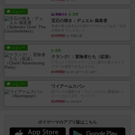
レビュー
画像付き
充実
宝石の煌き：デュエル 偽造者
筆者が最も好きな2人用ボードゲームである『宝石
の煌めき デュエル』に、...
約8時間前
by 手動人形
レビュー
充実
クランク! ：冒険者たち（拡張）
クランク！のプレイヤーごとに能力の違うキャラ
クターを使用できるようにな...
約9時間前
by ぽっぽーくるっぽー
レビュー
ワイアームスパン
初プレイの感想です。ウイングスパン履修済のコ
メントとなります。ウイング...
約9時間前
by daisdice
ボドゲーマのアプリ版はこちら