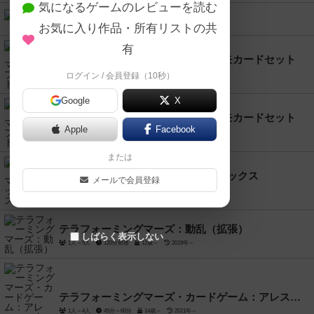
気になるゲームのレビューを読む
アーク・ノヴァ
お気に入り作品・所有リストの共
1人～4人
90分～150分
14歳～
2021年～
有
テラフォーミングマーズ 動乱 プロモカードセット
1人～5人
120分前後
12歳～
2019年～
ログイン / 会員登録（10秒）
Google
X
テラフォーミングマーズ 標準 プロモカードセット
Apple
Facebook
1人～5人
120分前後
12歳～
2016年～
または
テラフォーミングマーズ：ビッグボックス
メールで会員登録
1人～5人
120分前後
12歳～
2020年～
テラフォーミングマーズ：動乱（拡張）
しばらく表示しない
1人～5人
120分前後
12歳～
2019年～
テラフォーミングマーズ・カードゲーム：アレス・エクスペディション
1人～4人
45分～60分
14歳～
2021年～