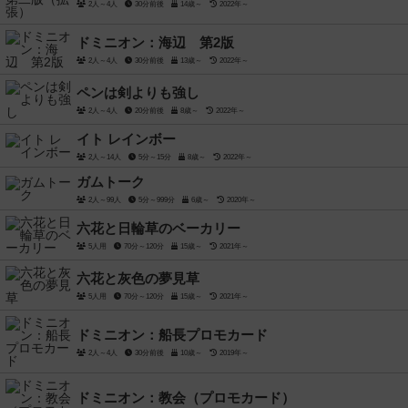
2人～4人
30分前後
14歳～
2022年～
ドミニオン：海辺 第2版
2人～4人
30分前後
13歳～
2022年～
ペンは剣よりも強し
2人～4人
20分前後
8歳～
2022年～
イト レインボー
2人～14人
5分～15分
8歳～
2022年～
ガムトーク
2人～99人
5分～999分
6歳～
2020年～
六花と日輪草のベーカリー
5人用
70分～120分
15歳～
2021年～
六花と灰色の夢見草
5人用
70分～120分
15歳～
2021年～
ドミニオン：船長プロモカード
2人～4人
30分前後
10歳～
2019年～
ドミニオン：教会（プロモカード）