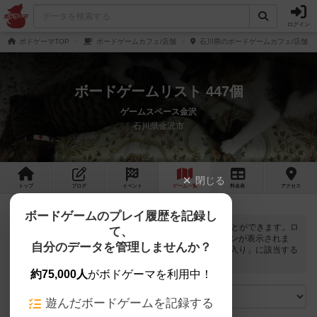
ログイン
ボドゲーマTOP
ボードゲームカフェ/店舗
石川県のボードゲームカフェ/店舗
ボードゲームリスト 447個
ゲームスペース金沢
石川県金沢市
閉じる
トップ
ブログ
イベント
ゲーム
一覧
料金
表
アクセス
ボードゲームのプレイ履歴を記録し
ゲームスペース金沢では
447
個のボードゲームで遊ぶことができます。ロ
て、
グインすると自分のマイボードゲームに登録できるボタンが表示されま
自分のデータを管理しませんか？
す。また、マイボードゲームの「興味あり」と「お気に入り」に該当する
ボードゲームがピックアップされるようになります。
約75,000人
がボドゲーマを利用中！
遊んだボードゲームを記録する