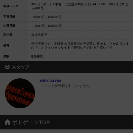
300円（平日）※木曜日は女性200円～休日ALLTIME 800円（3Hな
料金レンジ
ら400円）
平日営業
19時00分～00時00分
休日営業
11時00分～00時00分
定休日
毎週火曜日
予約不要です 土曜日の営業時間が不定期に変わることがあります
備考
ので、オフィシャルサイトで確認いただけると幸いです
席数
8卓48席
スタッフ
gskanazawa
コメントが登録されていません。
ボドゲーマTOP