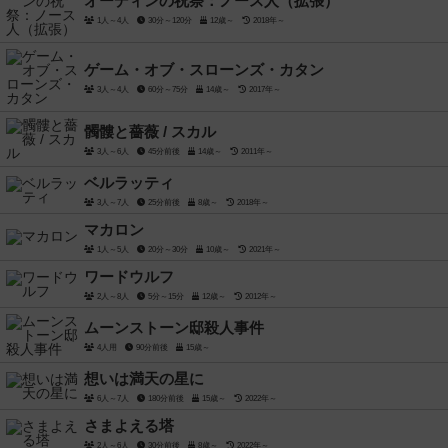
オーディンの祝祭：ノース人（拡張）
1人～4人
30分～120分
12歳～
2018年～
ゲーム・オブ・スローンズ・カタン
3人～4人
60分～75分
14歳～
2017年～
髑髏と薔薇 / スカル
3人～6人
45分前後
14歳～
2011年～
ベルラッティ
3人～7人
25分前後
8歳～
2018年～
マカロン
1人～5人
20分～30分
10歳～
2021年～
ワードウルフ
2人～8人
5分～15分
12歳～
2012年～
ムーンストーン邸殺人事件
4人用
90分前後
15歳～
想いは満天の星に
6人～7人
180分前後
15歳～
2022年～
さまよえる塔
2人～6人
30分前後
8歳～
2022年～