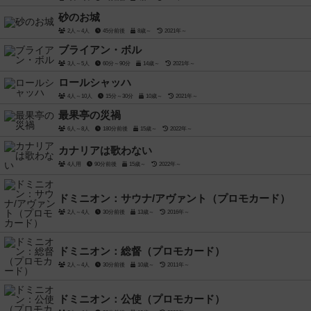
砂のお城
2人～4人
45分前後
8歳～
2021年～
ブライアン・ボル
3人～5人
60分～90分
14歳～
2021年～
ロールシャッハ
4人～10人
15分～30分
10歳～
2021年～
最果亭の災禍
6人～8人
180分前後
15歳～
2022年～
カナリアは歌わない
4人用
90分前後
15歳～
2022年～
ドミニオン：サウナ/アヴァント（プロモカード）
2人～4人
30分前後
13歳～
2016年～
ドミニオン：総督（プロモカード）
2人～4人
30分前後
10歳～
2011年～
ドミニオン：公使（プロモカード）