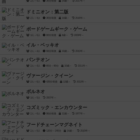
2人～4人
30分前後
14歳～
2017年～
ドミニオン：第二版
2人～4人
30分前後
14歳～
2016年～
ボードゲームギーク・ゲーム
3人～6人
60分前後
8歳～
2009年～
イル・ベッキオ
2人～4人
60分前後
10歳～
2012年～
パンテオン
2人～4人
60分～90分
10歳～
2011年～
ヴァージン・クイーン
2人～6人
420分前後
12歳～
2012年～
ボルネオ
3人～5人
2007年～
コズミック・エンカウンター
2人～6人
90分前後
12歳～
1977年～
フードチェーンマグネイト
2人～5人
120分～240分
14歳～
2015年～