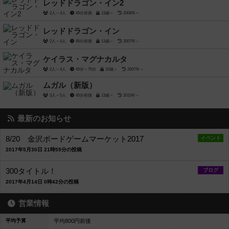
レッドドラゴン・イン2
2人～4人
45分前後
13歳～
2008年～
レッドドラゴン・イン
2人～4人
45分前後
13歳～
2007年～
ケイラス・マグナカルタ
2人～4人
45分～75分
10歳～
2007年～
ムガル（新版）
3人～5人
45分前後
13歳～
2015年～
最新のお知らせ
8/20 金沢ボードゲームマーケット2017
イベント
2017年5月30日 21時59分の投稿
300タイトル！
ブログ
2017年4月14日 0時42分の投稿
営業情報
平均予算
平均800円前後