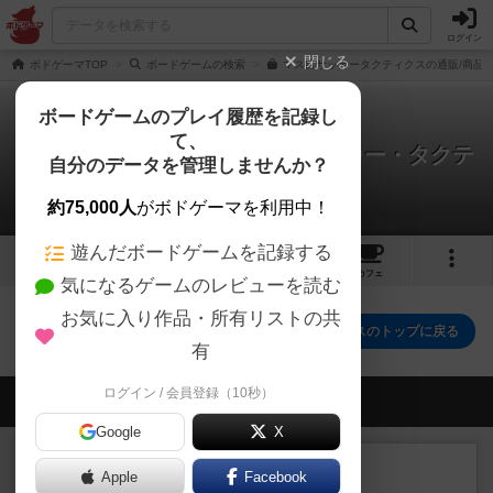
ログイン
閉じる
ボドゲーマTOP
ボードゲームの検索
マス目サッカータクティクスの通販/商品
ボードゲームのプレイ履歴を記録し
て、
現実(リアル)に迫れ！マス目サッカー・タクテ
自分のデータを管理しませんか？
ィクス
0件の動画
約75,000人
がボドゲーマを利用中！
遊んだボードゲームを記録する
17
2
トップ
画像
動画
レビュー
カフェ
気になるゲームのレビューを読む
お気に入り作品・所有リストの共
現実(リアル)に迫れ！マス目サッカー・タクティクスのトップに戻る
有
ログイン / 会員登録（10秒）
会員の新しい投稿
Google
X
レビュー
充実
Apple
Facebook
宵と暁の呪文書