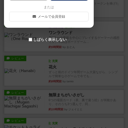
4/5点呪文を修得したり使い魔にトークンを捧げた
または
りして得点を増やしてい...
約1時間前
by ワタル
メールで会員登録
レビュー
画像付き
充実
ワンラウンド
星5軽〜中量級を中心にプレイするゲーマーの感想
しばらく表示しない
です。今回はボードゲーム...
約5時間前
by おとん
レビュー
充実
花火
ずっと前のドイツ年間ゲーム大賞ながら、シンプ
ルで簡単な小ゲームで今でも...
約8時間前
by tamio
レビュー
無限まちがいさがし
6つの場面カード（表、裏で違う絵）が何枚かあ
り、そのうち3つ選んで、同...
約10時間前
by ジェイとと
レビュー
充実