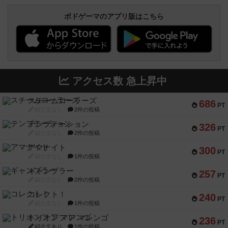
ボドゲーマのアプリ版はこちら
アクセス数 急上昇中
スチームローラーズ
686
PT
紹介文なし
2件の投稿
テンプテーション
326
PT
紹介文なし
2件の投稿
アマナイト
300
PT
紹介文なし
1件の投稿
ギャンブラー
257
PT
紹介文なし
2件の投稿
コレクト！
240
PT
紹介文なし
1件の投稿
トリオンフ ア マレンゴ
236
PT
紹介文あり
1件の投稿