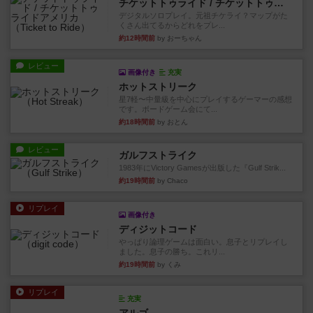
チケットトゥライド / チケットトゥライドアメリカ
デジタルソロプレイ。元祖チケライ？マップがた
くさん出てるからどれをプレ...
約12時間前
by おーちゃん
レビュー
画像付き
充実
ホットストリーク
星7軽〜中量級を中心にプレイするゲーマーの感想
です。ボードゲーム会にて...
約18時間前
by おとん
レビュー
ガルフストライク
1983年にVictory Gamesが出版した『Gulf Strik...
約19時間前
by Chaco
リプレイ
画像付き
ディジットコード
やっぱり論理ゲームは面白い。息子とリプレイし
ました。息子の勝ち。これリ...
約19時間前
by くみ
リプレイ
充実