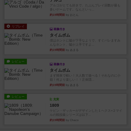
アルゴ
アルゴがとても好きで、たぶんプレイ回数が最も
多いゲームです。なんといっ...
約19時間前
by おとん
リプレイ
画像付き
タイムボム
僕はホントに嘘が下手なようで、すぐバレますみ
んなホント、嘘が上手ですよ...
約19時間前
by あまる
レビュー
画像付き
タイムボム
まず簡単で軽い！大人数で遊べる！それなのに小
箱！何より楽しい！！正体隠...
約19時間前
by あまる
レビュー
充実
1809
ケビン・ザッカーがデザインした１ヘクス=２マイ
ルの戦役級シリーズは以下...
約19時間前
by Chaco