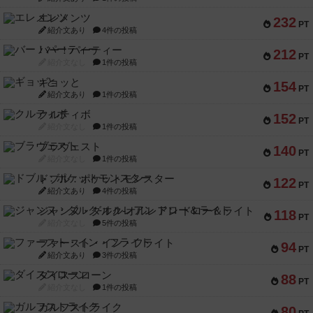
エレメンツ
232
PT
紹介文あり
4件の投稿
バー！パーティー
212
PT
紹介文なし
1件の投稿
ギョッと
154
PT
紹介文あり
1件の投稿
クルティボ
152
PT
紹介文なし
1件の投稿
ブラヴェスト
140
PT
紹介文なし
1件の投稿
ドブル：ポケットモンスター
122
PT
紹介文あり
4件の投稿
ジャンヌ・ダルク-オルレアン ドロー＆ライト
118
PT
紹介文なし
5件の投稿
ファースト・イン・フライト
94
PT
紹介文あり
3件の投稿
ダイススローン
88
PT
紹介文なし
1件の投稿
ガルフストライク
80