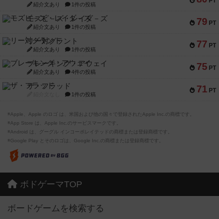
PT
紹介文あり
1件の投稿
モズビ－ズ・レイダ－ズ
79
PT
紹介文あり
1件の投稿
リー対グラント
77
PT
紹介文あり
1件の投稿
ブレーキング・アウェイ
75
PT
紹介文あり
4件の投稿
ザ・フラッド
71
PT
紹介文なし
1件の投稿
※Apple、Apple のロゴ は、米国および他の国々で登録されたApple Inc.の商標です。
※App Store は、Apple Inc.のサービスマークです。
※Android は、グーグル インコーポレイテッドの商標または登録商標です。
※Google Play とそのロゴは、Google Inc.の商標または登録商標です。
ボドゲーマTOP
ボードゲームを検索する