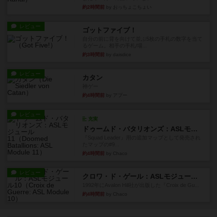
約2時間前
by おっちょこちょい
レビュー
ゴットファイブ！
自分の前に背を向けて並ぶ5枚の手札の数字を当て
るゲーム。相手の手札/場...
約3時間前
by daisdice
レビュー
カタン
神ゲー
約4時間前
by アプー
レビュー
充実
ドゥームド・バタリオンズ：ASLモジュール11
『Squad Leader』用の追加マップとして発売され
たマップの#9...
約4時間前
by Chaco
レビュー
クロワ・ド・ゲール：ASLモジュール10
1992年にAvalon Hill社が出版した『Croix de Gu...
約4時間前
by Chaco