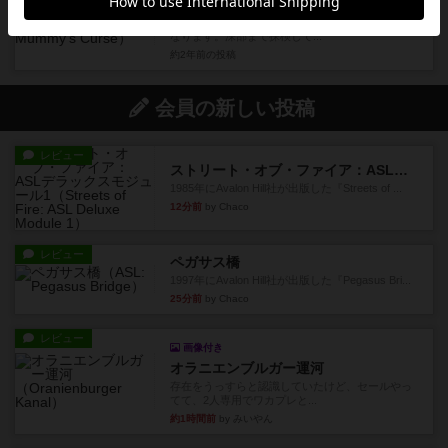
クランク！：ミイラの呪い（拡張）
クランク！の拡張版で、舞台が古代ピラミッドに
なります。深部まで探検して...
約2年前
の投稿
会員の新しい投稿
レビュー
ストリート・オブ・ファイア：ASLデラックスモジュール1
1985年にAvalon Hill社が出版した『Streets of ...
12分前
by Chaco
レビュー
ペガサス橋
1997年にAvalon Hill社が出版した『Pegasus Bri...
25分前
by Chaco
レビュー
画像付き
オラニエンブルガー運河
存在をうっすらと認識していたけど、セールやっ
てて、2人専用でワカプレと...
約1時間前
by みいやん