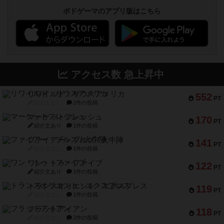
ボドゲーマのアプリ版はこちら
アクセス数 急上昇中
リワイルド：サウスアメリカ
552
PT
紹介文なし
2件の投稿
マーケットフレッシュ
170
PT
紹介文あり
1件の投稿
ファイアー・ブルズ / 火牛陣
141
PT
紹介文なし
1件の投稿
ワン・トゥ・ファイブ
122
PT
紹介文あり
1件の投稿
トランスオリエント・エクスプレス
119
PT
紹介文なし
1件の投稿
フラットアイアン
118
PT
紹介文なし
2件の投稿