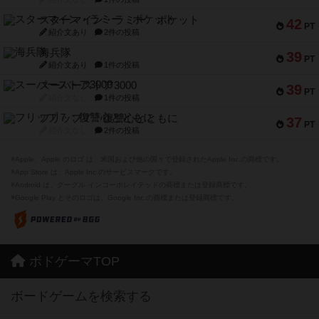
スターマイン・ラミー ポケット
42
PT
紹介文あり
2件の投稿
海兵隊
39
PT
紹介文あり
1件の投稿
スーパーストア3000
39
PT
紹介文なし
1件の投稿
フリップ７：復讐心とともに
37
PT
紹介文なし
2件の投稿
※Apple、Apple のロゴ は、米国および他の国々で登録されたApple Inc.の商標です。
※App Store は、Apple Inc.のサービスマークです。
※Android は、グーグル インコーポレイテッドの商標または登録商標です。
※Google Play とそのロゴは、Google Inc.の商標または登録商標です。
ボドゲーマTOP
ボードゲームを検索する