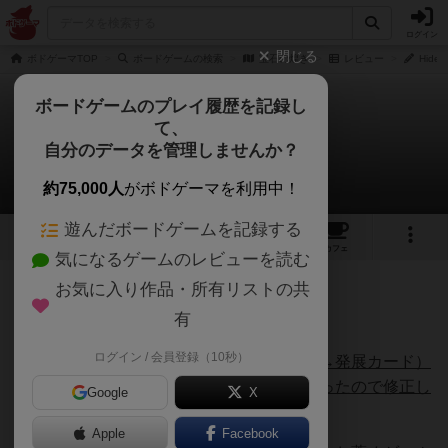
ログイン
閉じる
ボドゲーマTOP
ボードゲームの検索
宝石の煌き
レビュー
Hid
ボードゲームのプレイ履歴を記録し
て、
宝石の煌き
自分のデータを管理しませんか？
Hideさんのレビュー
約75,000人
がボドゲーマを利用中！
遊んだボードゲームを記録する
69
25
161
431
トップ
画像
動画
レビュー
カフェ
気になるゲームのレビューを読む
お気に入り作品・所有リストの共
331名
1名
0
6年弱前
有
ログイン / 会員登録（10秒）
※
カード名が誤っていました（宝石カード→発展カード）
ので、修正しています。勝利条件も少し違ったので修正し
Google
X
ました。(2020.08.17)
Apple
Facebook