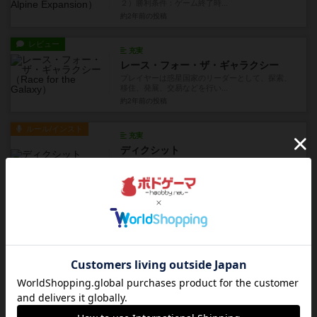
２）勝利条件：ゲーム終了時...
約2年前
の投稿
レビュー
充実
レース・フォー・ザ・ギャラクシー
プレイヤーは惑星国家のリーダーとして、探索、
移住、発展、交易などを行い...
約2年前
の投稿
ルール/インスト
充実
ディクシット
１）ゲーム名：ディクシット２）勝利条件：獲得
ポイントがいずれかのプレイ...
約2年前
の投稿
ルール/インスト
充実
世界の七不思議デュエル：アゴラ
１）ゲーム名：世界の七不思議デュエル アゴラ
２）勝利条件①ゲームの任意...
約2年前
の投稿
レビュー
充実