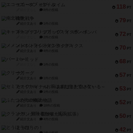
エコーズ・オブ・タイム
118
PT
紹介文なし
8件の投稿
南北戦争
79
PT
紹介文あり
1件の投稿
キャプテン・フリップ：イスラ・ボンバ
72
PT
紹介文なし
2件の投稿
メメントオンラインタクティクス
70
PT
紹介文あり
4件の投稿
パーミッド
68
PT
紹介文なし
1件の投稿
クリーグ
57
PT
紹介文あり
1件の投稿
セミファイナル ～お前はまだ生きている～
53
PT
紹介文あり
1件の投稿
ふたつの街の物語
52
PT
紹介文あり
18件の投稿
クランク! ：冒険者たち（拡張）
50
PT
紹介文あり
4件の投稿
とうほうの！
42
PT
紹介文なし
1件の投稿