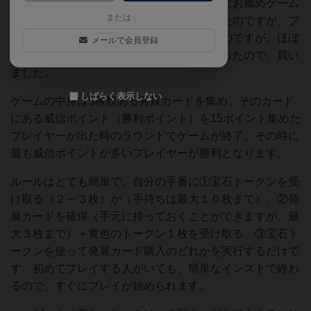
このゲームは「ボドゲーマ」サイトで、常にお薦めゲーム
または
の上位を占めています。前から興味があったのですが、プ
レミア価格がついてなかなか買えなかったのですが、ほぼ
メールで会員登録
定価ぐらいの値段で売っているところがあったので、買い
ました。
しばらく表示しない
ゲームの中身は5種類ある発展カードを集め、そのカード
にある威信ポイント（勝利ポイント）を15ポイント集めた
プレイヤーが出た時のラウンドでゲームが終了。その時に
最も威信ポイントが多いプレイヤーが勝利となります。
ルールはとても簡単で、自分の手番に①宝石トークンを受
け取る（２～３枚）か（手持ちは最大１０枚まで）、②発
展カードを確保（手元に持っておくことができますが、最
大３枚まで）＋黄色のトークン１枚を受け取る、③宝石ト
ークンを使って発展カード購入のどれかを実行するだけで
す。初めてプレイする人がいても、簡単なインストで終わ
るので、すぐにプレイが始められます。