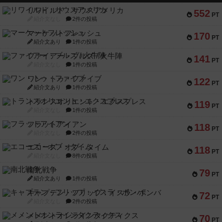
リワイルド：サウスアメリカ
552
PT
紹介文なし
2件の投稿
マーケットフレッシュ
170
PT
紹介文あり
1件の投稿
ファイアー・ブルズ / 火牛陣
141
PT
紹介文なし
1件の投稿
ワン・トゥ・ファイブ
122
PT
紹介文あり
1件の投稿
トランスオリエント・エクスプレス
119
PT
紹介文なし
1件の投稿
フラットアイアン
118
PT
紹介文なし
2件の投稿
エコーズ・オブ・タイム
118
PT
紹介文なし
8件の投稿
南北戦争
79
PT
紹介文あり
1件の投稿
キャプテン・フリップ：イスラ・ボンバ
72
PT
紹介文なし
2件の投稿
メメントオンラインタクティクス
70
PT