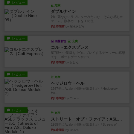
レビュー
充実
ダブルナイン
雑に死なないラブレターみたいな、そんな感じの
ゲーム。数字カードを１の位...
約1時間前
by 深水あどら
レビュー
画像付き
充実
コルトエクスプレス
星7軽〜中量級を中心にプレイするゲーマーの感想
です。ボードゲーム会にて...
約2時間前
by おとん
レビュー
充実
ヘッジロウ・ヘル
1987年にAvalon Hill社が出版した『Hedgerow
He...
約4時間前
by Chaco
レビュー
充実
ストリート・オブ・ファイア：ASLデラックスモジュール1
1985年にAvalon Hill社が出版した『Streets of ...
約4時間前
by Chaco