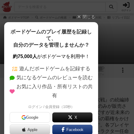
ログイン
閉じる
ボドゲーマTOP
ボードゲームの検索
宇宙戦艦開発大戦
リプレイ日記
ボードゲームのプレイ履歴を記録し
て、
宇宙戦艦開発大戦
自分のデータを管理しませんか？
4件のリプレイ日記
約75,000人
がボドゲーマを利用中！
遊んだボードゲームを記録する
6
1
トップ
画像
動画
レビュー
カフェ
気になるゲームのレビューを読む
投稿日：2023年12月10日 21時21分
お気に入り作品・所有リストの共
51
名に読まれています
有
『宇宙戦艦開発大戦』は『ミリタリー開発大戦』の続編姉
妹品です♪現在は『ミリタリー開発大戦改』のみが販売さ
ログイン / 会員登録（10秒）
れています♪(＾＾；)『宇宙戦艦開発大戦』ですが近未来の
Google
X
宇宙大航海時代を世界観としており、太陽系の覇権をかけ
てバチバチの戦争を行う作品となっています。各プレイヤ
Apple
Facebook
ーは３艘の宇宙戦艦のパーツ改造およびキャラクター任命