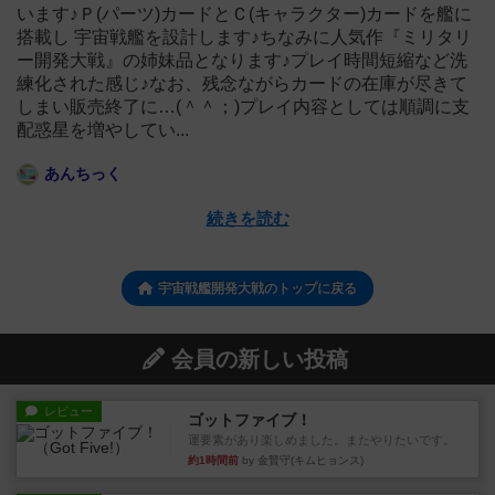
います♪Ｐ(パーツ)カードとＣ(キャラクター)カードを艦に
搭載し 宇宙戦艦を設計します♪ちなみに人気作『ミリタリ
ー開発大戦』の姉妹品となります♪プレイ時間短縮など洗
練化された感じ♪なお、残念ながらカードの在庫が尽きて
しまい販売終了に…(＾＾；)プレイ内容としては順調に支
配惑星を増やしてい...
あんちっく
続きを読む
宇宙戦艦開発大戦のトップに戻る
会員の新しい投稿
レビュー
ゴットファイブ！
運要素があり楽しめました。またやりたいです。
約1時間前
by 金賢守(キムヒョンス)