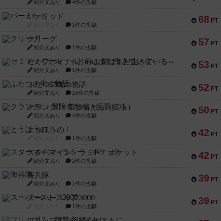
紹介文あり
4件の投稿
パーミッド
68
PT
紹介文なし
1件の投稿
クリーグ
57
PT
紹介文あり
1件の投稿
セミファイナル ～お前はまだ生きている～
53
PT
紹介文あり
1件の投稿
ふたつの街の物語
52
PT
紹介文あり
18件の投稿
クランク! ：冒険者たち（拡張）
50
PT
紹介文あり
4件の投稿
とうほうの！
42
PT
紹介文なし
1件の投稿
スターマイン・ラミー ポケット
42
PT
紹介文あり
2件の投稿
海兵隊
39
PT
紹介文あり
1件の投稿
スーパーストア3000
39
PT
紹介文なし
1件の投稿
フリップ７：復讐心とともに