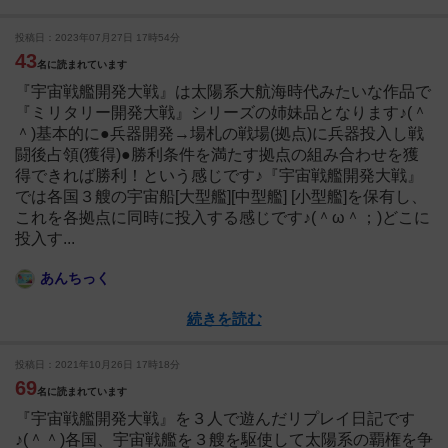
投稿日：2023年07月27日 17時54分
43
名に読まれています
『宇宙戦艦開発大戦』は太陽系大航海時代みたいな作品で
『ミリタリー開発大戦』シリーズの姉妹品となります♪(＾
＾)基本的に●兵器開発→場札の戦場(拠点)に兵器投入し戦
闘後占領(獲得)●勝利条件を満たす拠点の組み合わせを獲
得できれば勝利！という感じです♪『宇宙戦艦開発大戦』
では各国３艘の宇宙船[大型艦][中型艦] [小型艦]を保有し、
これを各拠点に同時に投入する感じです♪(＾ω＾；)どこに
投入す...
あんちっく
続きを読む
投稿日：2021年10月26日 17時18分
69
名に読まれています
『宇宙戦艦開発大戦』を３人で遊んだリプレイ日記です
♪(＾＾)各国、宇宙戦艦を３艘を駆使して太陽系の覇権を争