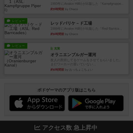
1993年にAvalon Hill社が出版した『Kampfgruppe...
約5時間前
by Chaco
レビュー
レッドバリケ－ド工場
1989年にAvalon Hill社が出版した『Red Barrica...
約6時間前
by Chaco
レビュー
充実
オラニエンブルガー運河
友人の所持してるゲームをさせてもらいました。
まだワーカーの置いていない...
約6時間前
by おっちょこちょい
ボドゲーマのアプリ版はこちら
アクセス数 急上昇中