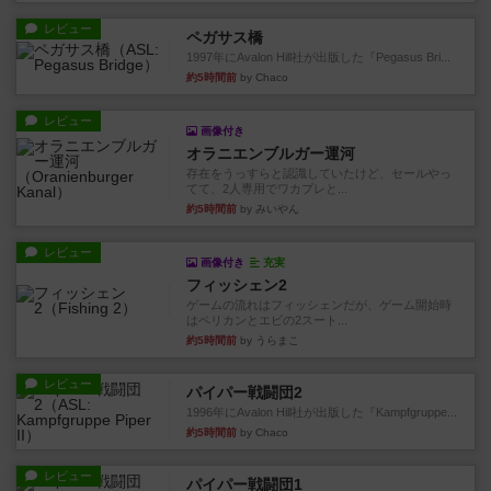
レビュー
ペガサス橋
1997年にAvalon Hill社が出版した『Pegasus Bri...
約5時間前
by Chaco
レビュー
画像付き
オラニエンブルガー運河
存在をうっすらと認識していたけど、セールやっ
てて、2人専用でワカプレと...
約5時間前
by みいやん
レビュー
画像付き
充実
フィッシェン2
ゲームの流れはフィッシェンだが、ゲーム開始時
はペリカンとエビの2スート...
約5時間前
by うらまこ
レビュー
パイパー戦闘団2
1996年にAvalon Hill社が出版した『Kampfgruppe...
約5時間前
by Chaco
レビュー
パイパー戦闘団1